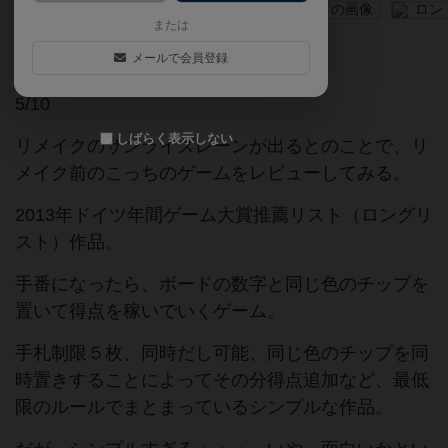
または
絶版
メールで会員登録
5/10
しばらく表示しない
リメイクのサンライズレーンが出るとのことで、リ
メイク前のこっちのゲームをレビューしてみる。
2013年ドイツ年間ゲーム大賞推薦リスト（ロングリ
スト）作品。
手番になったら、ボードの数字と同じ色のチップを
置いて得点を稼いでいくゲーム。
手札制限５枚、同時だし可能、同じ色のチップを同
時置きすることによってその分得点追加など、最低
限のルールでまとまっているシンプルな作品。