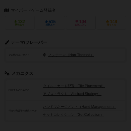
マイボードゲーム登録者
132
515
104
148
興味あり
経験あり
お気に入り
持ってる
テーマ/フレーバー
ノンテーマ（Non-Themed）
その他のコンセプト
メカニクス
タイル・カード配置（Tile Placement）
頻出するメカニクス
アブストラクト（Abstract Strategy）
ハンドマネージメント（Hand Management）
得点や資源等の獲得ルール
セットコレクション（Set Collection）