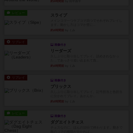
約4時間前
by 田中昌平
レビュー
スライプ
メインコマ一つサブコマ四つでそれぞれプレイし
ます。動かし方はコマか壁に...
約4時間前
by くみ
リプレイ
画像付き
リーダーズ
久しぶりに取り出してプレイ。詰めきれなかっ
た…であっさり追い込まれて負...
約4時間前
by くみ
リプレイ
画像付き
ブリックス
久しぶりに取り出してプレイ。記号担当と色担当
に分かれてプレイ。あかんか...
約4時間前
by くみ
レビュー
画像付き
ダグエイトチェス
チェスなのに、ほんの10分で終わります。動きで
敵のコマの種類が分かれば...