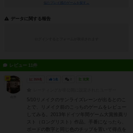
似たプレイ感のゲームを探す→
データに関する報告
ログインするとフォームが表示されます
レビュー 11件
神
359名
1名
0
充実
レーティングが非公開に設定されたユーザー
白州
5/10リメイクのサンライズレーンが出るとのこ
とで、リメイク前のこっちのゲームをレビュー
してみる。2013年ドイツ年間ゲーム大賞推薦リ
スト（ロングリスト）作品。手番になったら、
ボードの数字と同じ色のチップを置いて得点を