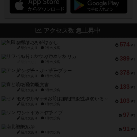
アクセス数 急上昇中
無限まちがいさがし
574
PT
紹介文あり
2件の投稿
リワイルド：サウスアメリカ
389
PT
紹介文なし
2件の投稿
アンダー・ザ・テーブラー
378
PT
紹介文あり
1件の投稿
宵と暁の呪文書
133
PT
紹介文あり
8件の投稿
セミファイナル ～お前はまだ生きている～
103
PT
紹介文あり
1件の投稿
ワン・トゥ・ファイブ
97
PT
紹介文あり
1件の投稿
南北戦争
91
PT
紹介文あり
1件の投稿