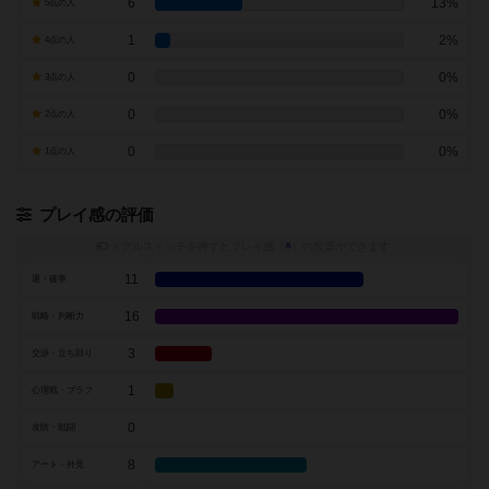
6
13%
5点の人
1
2%
4点の人
0
0%
3点の人
0
0%
2点の人
0
0%
1点の人
プレイ感の評価
トグルスイッチを押すとプレイ感（
※
）の投票ができます
11
運・確率
16
戦略・判断力
3
交渉・立ち回り
1
心理戦・ブラフ
0
攻防・戦闘
8
アート・外見