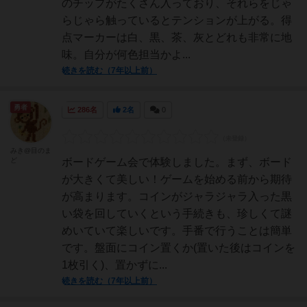
のチップがたくさん入っており、それらをじゃ
らじゃら触っているとテンションが上がる。得
点マーカーは白、黒、茶、灰とどれも非常に地
味。自分が何色担当かよ...
続きを読む（7年以上前）
勇者
286名
2名
0
みき@目のま
ど
ボードゲーム会で体験しました。まず、ボード
が大きくて美しい！ゲームを始める前から期待
が高まります。コインがジャラジャラ入った黒
い袋を回していくという手続きも、珍しくて謎
めいていて楽しいです。手番で行うことは簡単
です。盤面にコイン置くか(置いた後はコインを
1枚引く)、置かずに...
続きを読む（7年以上前）