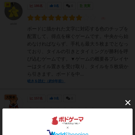
神
186名
0名
0
充実
atckt
ボードに描かれた文字に対応する色のチップを
配置して、得点を稼ぐゲームです。中央から始
めなければならず、手札も最大５枚までとなっ
ており、タイルの引きとタイミングが勝利を呼
び込むゲームです。▼ゲームの概要各プレイヤ
ーはタイル置きを受け取り、タイルを５枚袋か
ら引きます。ボードを中...
続きを読む（約9年前）
大賢者
157名
0名
0
きぬりす
盤面に描かれた色に合わせて、手持ちのチップ
を置いていきます。数字は得点で、そこに同じ