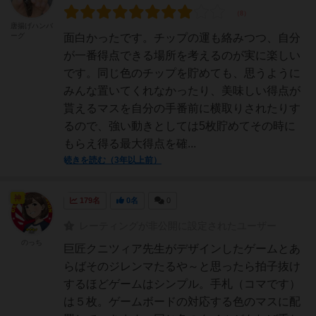
唐揚げハンバ
ーグ
面白かったです。チップの運も絡みつつ、自分
が一番得点できる場所を考えるのが実に楽しい
です。同じ色のチップを貯めても、思うように
みんな置いてくれなかったり、美味しい得点が
貰えるマスを自分の手番前に横取りされたりす
るので、強い動きとしては5枚貯めてその時に
もらえ得る最大得点を確...
続きを読む（3年以上前）
神
179名
0名
0
レーティングが非公開に設定されたユーザー
のっち
巨匠クニツィア先生がデザインしたゲームとあ
らばそのジレンマたるや～と思ったら拍子抜け
するほどゲームはシンプル。手札（コマです）
は５枚。ゲームボードの対応する色のマスに配