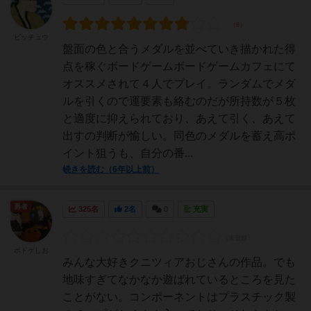
ビッチュウ
盤面の色と合うメダルを並べていき描かれた得
点を稼ぐボードゲームボードゲームカフェにて
オススメされて４人でプレイ。ランダムでメダ
ルを引くので運要素も絡むのだが所持数が５枚
と適度に抑えられており、あえて引く、あえて
出すの判断が愉しい。同色のメダルを蓄え高ポ
イント狙うも、自分の番...
続きを読む（6年以上前）
勇者
325名
2名
0
充実
ボドゲしお
みんな大好きクニツィアおじさんの作品。でも
地味すぎてなかなか遊ばれているところを見た
ことがない。コンポーネントはプラスチック製