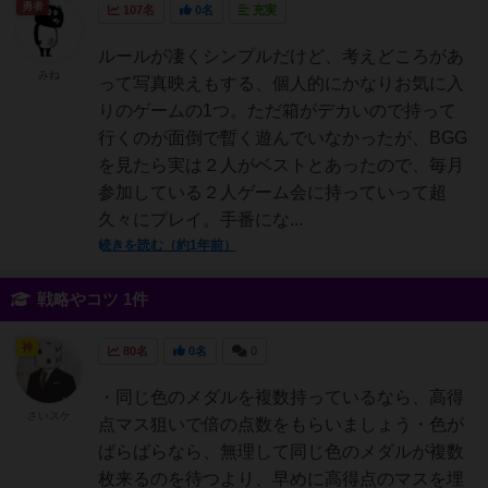
勇者
107名
0名
充実
ルールが凄くシンプルだけど、考えどころがあ
みね
って写真映えもする、個人的にかなりお気に入
りのゲームの1つ。ただ箱がデカいので持って
行くのが面倒で暫く遊んでいなかったが、BGG
を見たら実は２人がベストとあったので、毎月
参加している２人ゲーム会に持っていって超
久々にプレイ。手番にな...
続きを読む（約1年前）
戦略やコツ 1件
神
80名
0名
0
・同じ色のメダルを複数持っているなら、高得
さいスケ
点マス狙いで倍の点数をもらいましょう・色が
ばらばらなら、無理して同じ色のメダルが複数
枚来るのを待つより、早めに高得点のマスを埋