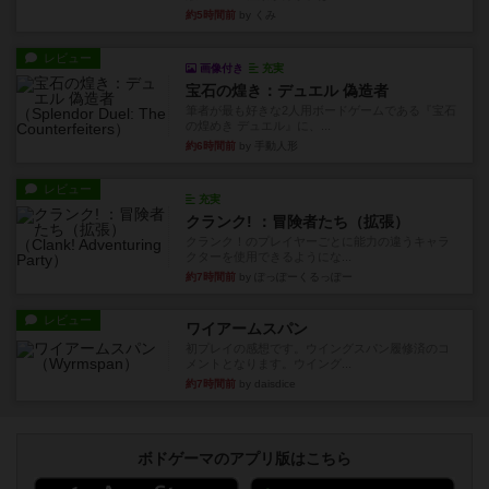
約5時間前
by くみ
レビュー
画像付き
充実
宝石の煌き：デュエル 偽造者
筆者が最も好きな2人用ボードゲームである『宝石
の煌めき デュエル』に、...
約6時間前
by 手動人形
レビュー
充実
クランク! ：冒険者たち（拡張）
クランク！のプレイヤーごとに能力の違うキャラ
クターを使用できるようにな...
約7時間前
by ぽっぽーくるっぽー
レビュー
ワイアームスパン
初プレイの感想です。ウイングスパン履修済のコ
メントとなります。ウイング...
約7時間前
by daisdice
ボドゲーマのアプリ版はこちら