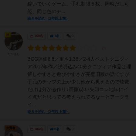
稼いでいくゲーム。手札制限５枚、同時だし可
能、同じ色のチ...
続きを読む（2年以上前）
神
159名
1名
0
たつきち
BGG評価6.6／重さ1.36／2-4人ベストクニツィ
ア2012年作／説明込み40分クニツィア作品は理
解しやすさと遊びやすさが完璧旧版の話ですが
手元のチップの上が少し他から見えるので枚数
だけは分かる作り↓画像)赤い矢印コレ地味にイ
イ点だと思ってる考えられてるなーとアークラ
イ...
続きを読む（2年以上前）
大賢者
184名
0名
0