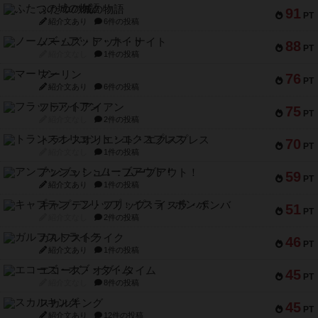
ふたつの城の物語
91
PT
紹介文あり
6件の投稿
ノームズ・アット・ナイト
88
PT
紹介文なし
1件の投稿
マーリン
76
PT
紹介文あり
6件の投稿
フラットアイアン
75
PT
紹介文なし
2件の投稿
トランスオリエント・エクスプレス
70
PT
紹介文なし
1件の投稿
アンブッシュ！：ムーブアウト！
59
PT
紹介文あり
1件の投稿
キャプテン・フリップ：イスラ・ボンバ
51
PT
紹介文なし
2件の投稿
ガルフストライク
46
PT
紹介文あり
1件の投稿
エコーズ・オブ・タイム
45
PT
紹介文なし
8件の投稿
スカルキング
45
PT
紹介文あり
12件の投稿