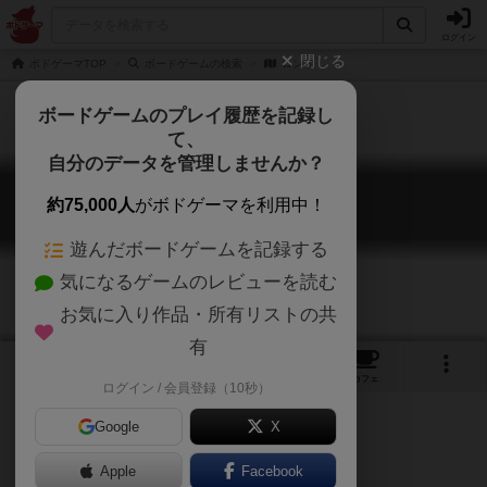
ログイン
閉じる
ボドゲーマTOP
ボードゲームの検索
ロンド
ボードゲームのプレイ履歴を記録し
て、
自分のデータを管理しませんか？
ロンド
約75,000人
がボドゲーマを利用中！
Rondo
遊んだボードゲームを記録する
気になるゲームのレビューを読む
お気に入り作品・所有リストの共
有
8
11
18
トップ
画像
動画
レビュー
カフェ
ログイン / 会員登録（10秒）
Google
X
Apple
Facebook