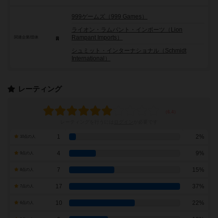
999ゲームズ（999 Games）
ライオン・ラムパント・インポーツ（Lion
Rampant Imports）
関連企業/団体
シュミット・インターナショナル（Schmidt
International）
レーティング
レーティングを行うには
ログイン
が必要です
1
2%
10点の人
4
9%
9点の人
7
15%
8点の人
17
37%
7点の人
10
22%
6点の人