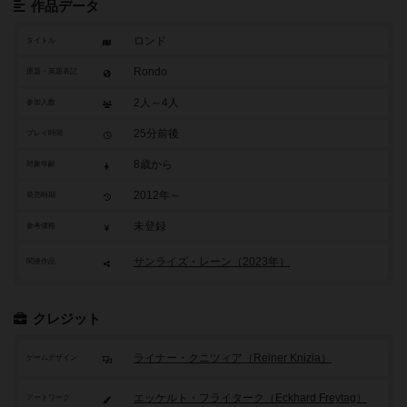
作品データ
ロンド
タイトル
Rondo
原題・英題表記
2人～4人
参加人数
25分前後
プレイ時間
8歳から
対象年齢
2012年～
発売時期
未登録
参考価格
サンライズ・レーン（2023年）
関連作品
クレジット
ライナー・クニツィア（Reiner Knizia）
ゲームデザイン
エッケルト・フライターク（Eckhard Freytag）
アートワーク