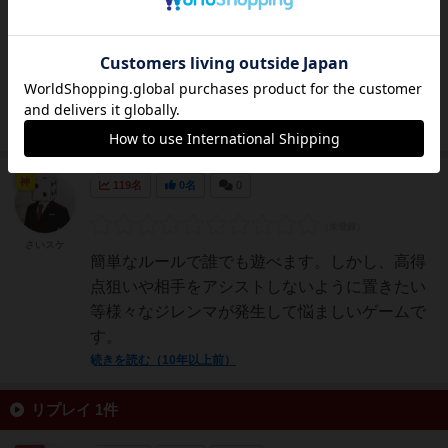
色であれば複数枚重ねておくことができ、得点
が２、３、４倍となります。また、手持ちと盤
面が対応する色が無い場合、裏返しておくこと
でそこを無得点にすることができます。簡単な
ルールでサクッと入りや...
続きを読む（約10年前）
神
119名
0名
0
さいスケ
簡単なルールで誰でも遊べます。しかし、高得
点狙いや相手をアシストしないように置きたい
等様々なジレンマが発生して悩ましいゲームで
す。
続きを読む（10年以上前）
リプレイ 1件