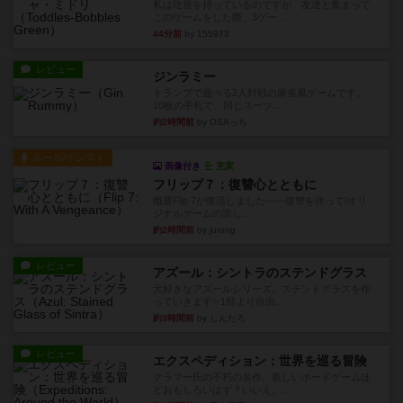
私は吃音を持っているのですが、友達と集まって
このゲームをした際、3ゲー...
44分前
by 155973
レビュー
ジンラミー
トランプで遊べる2人対戦の麻雀風ゲームです。
10枚の手札で、同じスーツ...
約2時間前
by OSAっち
ルール/インスト
画像付き
充実
フリップ７：復讐心とともに
概要Flip 7が復活しました――復讐を伴って!オリ
ジナルゲームの楽し...
約2時間前
by jurong
レビュー
アズール：シントラのステンドグラス
大好きなアズールシリーズ。ステンドグラスを作
っていきます✨1部より自由...
約3時間前
by しんたろ
レビュー
エクスペディション：世界を巡る冒険
クラマー氏の不朽の名作。新しいボードゲームほ
どおもしろいはず？いいえ。...