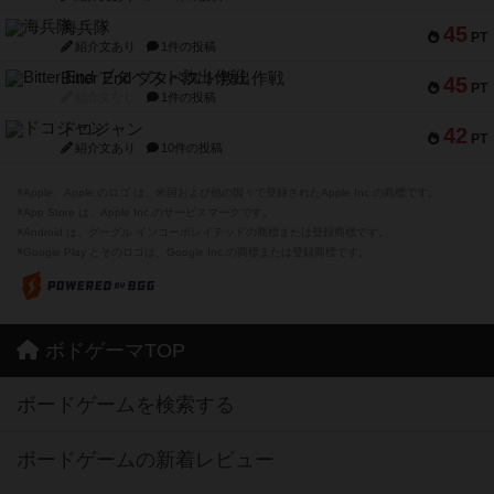
海兵隊
45
PT
紹介文あり
1件の投稿
Bitter End ブタペスト救出作戦
45
PT
紹介文なし
1件の投稿
ドコジャン
42
PT
紹介文あり
10件の投稿
※Apple、Apple のロゴ は、米国および他の国々で登録されたApple Inc.の商標です。
※App Store は、Apple Inc.のサービスマークです。
※Android は、グーグル インコーポレイテッドの商標または登録商標です。
※Google Play とそのロゴは、Google Inc.の商標または登録商標です。
ボドゲーマTOP
ボードゲームを検索する
ボードゲームの新着レビュー