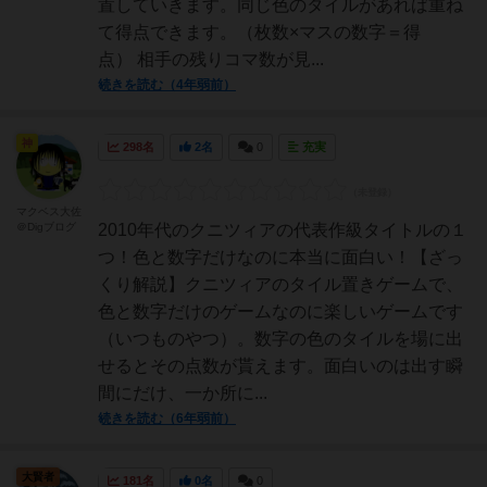
置していきます。同じ色のタイルがあれば重ね
て得点できます。（枚数×マスの数字＝得
点） 相手の残りコマ数が見...
続きを読む（4年弱前）
神
298名
2名
0
充実
マクベス大佐
＠Digブログ
2010年代のクニツィアの代表作級タイトルの１
つ！色と数字だけなのに本当に面白い！【ざっ
くり解説】クニツィアのタイル置きゲームで、
色と数字だけのゲームなのに楽しいゲームです
（いつものやつ）。数字の色のタイルを場に出
せるとその点数が貰えます。面白いのは出す瞬
間にだけ、一か所に...
続きを読む（6年弱前）
大賢者
181名
0名
0