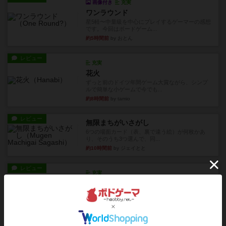
画像付き
充実
ワンラウンド
星5軽〜中量級を中心にプレイするゲーマーの感想
です。今回はボードゲーム...
約5時間前
by おとん
レビュー
充実
花火
ずっと前のドイツ年間ゲーム大賞ながら、シンプ
ルで簡単な小ゲームで今でも...
約8時間前
by tamio
レビュー
無限まちがいさがし
6つの場面カード（表、裏で違う絵）が何枚かあ
り、そのうち3つ選んで、同...
約10時間前
by ジェイとと
レビュー
充実
チケットトゥライド / チケットトゥライドアメリカ
デジタルソロプレイ。元祖チケライ？マップがた
くさん出てるからどれをプレ...
約12時間前
by おーちゃん