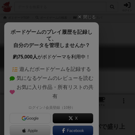
ログイン
閉じる
ボドゲーマTOP
ボードゲームの検索
ラウドロックスパ
ボードゲームのプレイ履歴を記録し
て、
自分のデータを管理しませんか？
ラウドロックスパ
約75,000人
がボドゲーマを利用中！
LOUD ROCK SPA
遊んだボードゲームを記録する
気になるゲームのレビューを読む
お気に入り作品・所有リストの共
有
2
2
2
トップ
画像
動画
レビュー
カフェ
ログイン / 会員登録（10秒）
Google
X
ライブ後、興奮冷めやらぬままスパで盛り上
Apple
Facebook
がるトリテ