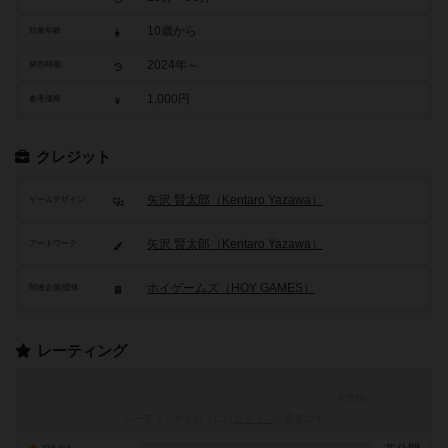
10歳から
対象年齢
2024年～
発売時期
1,000円
参考価格
クレジット
矢沢 賢太郎（Kentaro Yazawa）
ゲームデザイン
矢沢 賢太郎（Kentaro Yazawa）
アートワーク
ホイゲームズ（HOY GAMES）
関連企業/団体
レーティング
レーティングを行うには
ログイン
が必要です