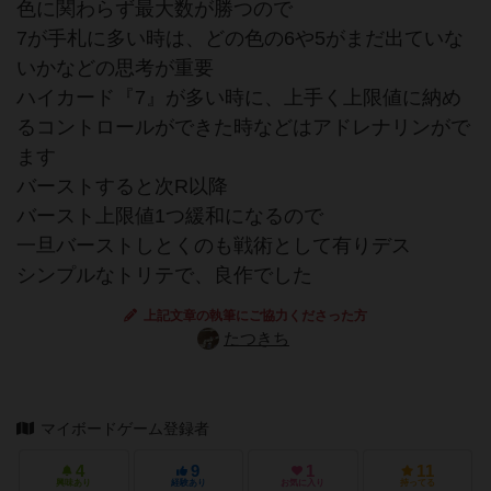
色に関わらず最大数が勝つので
7が手札に多い時は、どの色の6や5がまだ出ていな
いかなどの思考が重要
ハイカード『7』が多い時に、上手く上限値に納め
るコントロールができた時などはアドレナリンがで
ます
バーストすると次R以降
バースト上限値1つ緩和になるので
一旦バーストしとくのも戦術として有りデス
シンプルなトリテで、良作でした
上記文章の執筆にご協力くださった方
たつきち
マイボードゲーム登録者
4
9
1
11
興味あり
経験あり
お気に入り
持ってる