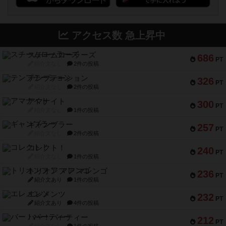
アクセス数 急上昇中
スチームローラーズ
686
PT
紹介文なし
2件の投稿
テンプテーション
326
PT
紹介文なし
2件の投稿
アマナイト
300
PT
紹介文なし
1件の投稿
ギャンブラー
257
PT
紹介文なし
2件の投稿
コレクト！
240
PT
紹介文なし
1件の投稿
トリオンフ ア マレンゴ
236
PT
紹介文あり
1件の投稿
エレメンツ
232
PT
紹介文あり
4件の投稿
バー！パーティー
212
PT