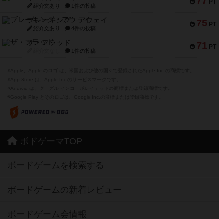
77
PT
紹介文あり
1件の投稿
ブレーキング・アウェイ
75
PT
紹介文あり
4件の投稿
ザ・フラッド
71
PT
紹介文なし
1件の投稿
※Apple、Apple のロゴ は、米国および他の国々で登録されたApple Inc.の商標です。
※App Store は、Apple Inc.のサービスマークです。
※Android は、グーグル インコーポレイテッドの商標または登録商標です。
※Google Play とそのロゴは、Google Inc.の商標または登録商標です。
ボドゲーマTOP
ボードゲームを検索する
ボードゲームの新着レビュー
ボードゲーム会情報