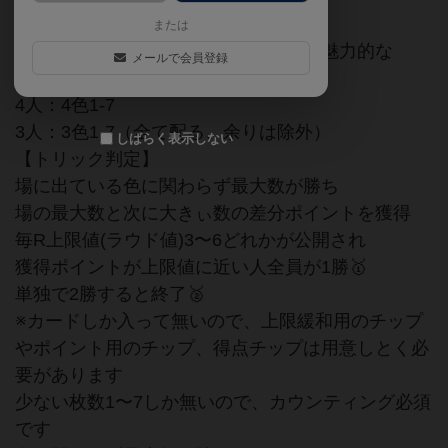
または
シンプルなアート🎨とキャラメル箱が魅力的な
メールで会員登録
マストフォロー切り札🈚️
4人：4色1-7
3人：3色1-7（全て配る、余りは除外）
しばらく表示しない
【トリック判定】
場に出ている色に関わらず最大数が勝ち
場の最大数と次に大きぃ数の差分ポイントを獲得
毎R上限値(ラウド値)3〜6どれかが公開され
獲得ポイントが上限値に近い人全員が1勝🥇
単独で2勝すると終了🥈
※カードしか入って無いので、上限緩和用のチップ
やポイント用のチップ、得点チップは用意しとく必
要があります
少ない枚数1〜7しか無いので、カウンティング必須
です