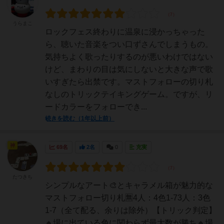
うらまこ
ロックフェス終わりに温泉に浸かっちゃった
ら、聴いた音楽をつい口ずさんでしまうもの。
気持ちよく歌ったりするのが悪いわけではない
けど、まわりの目は気にしないと大きな声で歌
いすぎたら出禁です。マストフォローの切り札
なしのトリックテイキングゲーム。ですが、リ
ードカラーをフォローでき...
続きを読む（1年以上前）
神
69名
2名
0
充実
たつきち
シンプルなアート🎨とキャラメル箱が魅力的な
マストフォロー切り札🈚️4人：4色1-73人：3色
1-7（全て配る、余りは除外）【トリック判定】
🔸場に出ている色に関わらず最大数が勝ち🔸場