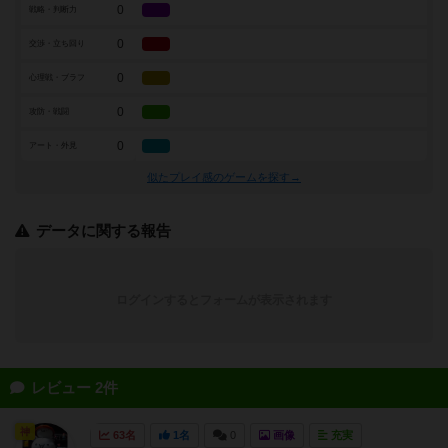
0
戦略・判断力
0
交渉・立ち回り
0
心理戦・ブラフ
0
攻防・戦闘
0
アート・外見
似たプレイ感のゲームを探す→
データに関する報告
ログインするとフォームが表示されます
レビュー 2件
神
63名
1名
0
画像
充実