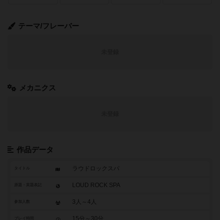
テーマ/フレーバー
未登録
メカニクス
未登録
作品データ
ラウドロックスパ
タイトル
LOUD ROCK SPA
原題・英題表記
3人～4人
参加人数
15分～30分
プレイ時間