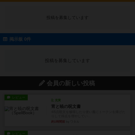
投稿を募集しています
掲示板 0件
投稿を募集しています
会員の新しい投稿
レビュー
充実
宵と暁の呪文書
4/5点呪文を修得したり使い魔にトークンを捧げた
りして得点を増やしてい...
約1時間前
by ワタル
レビュー