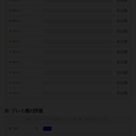
-
非公開
10点の人
-
非公開
9点の人
-
非公開
8点の人
-
非公開
7点の人
-
非公開
6点の人
-
非公開
5点の人
-
非公開
4点の人
-
非公開
3点の人
-
非公開
2点の人
-
非公開
1点の人
プレイ感の評価
トグルスイッチを押すとプレイ感（
※
）の投票ができます
0
運・確率