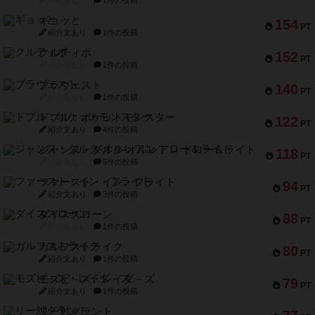
紹介文なし
1件の投稿
ギョッと
154
PT
紹介文あり
1件の投稿
クルティボ
152
PT
紹介文なし
1件の投稿
ブラヴェスト
140
PT
紹介文なし
1件の投稿
ドブル：ポケットモンスター
122
PT
紹介文あり
4件の投稿
ジャンヌ・ダルク-オルレアン ドロー＆ライト
118
PT
紹介文なし
5件の投稿
ファースト・イン・フライト
94
PT
紹介文あり
3件の投稿
ダイススローン
88
PT
紹介文なし
1件の投稿
ガルフストライク
80
PT
紹介文あり
1件の投稿
モズビ－ズ・レイダ－ズ
79
PT
紹介文あり
1件の投稿
リー対グラント