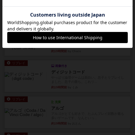
レビュー
画像付き
充実
ホットストリーク
星7軽〜中量級を中心にプレイするゲーマーの感想
です。ボードゲーム会にて...
約18時間前
by おとん
レビュー
ガルフストライク
1983年にVictory Gamesが出版した『Gulf Strik...
約19時間前
by Chaco
リプレイ
画像付き
ディジットコード
やっぱり論理ゲームは面白い。息子とリプレイし
ました。息子の勝ち。これリ...
約19時間前
by くみ
リプレイ
充実
アルゴ
アルゴがとても好きで、たぶんプレイ回数が最も
多いゲームです。なんといっ...
約19時間前
by おとん