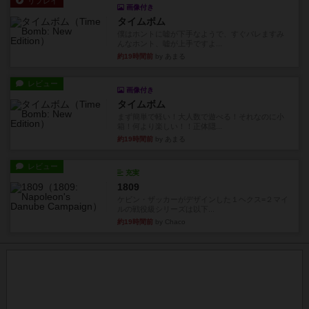
リプレイ
画像付き
タイムボム
僕はホントに嘘が下手なようで、すぐバレますみ
んなホント、嘘が上手ですよ...
約19時間前
by あまる
レビュー
画像付き
タイムボム
まず簡単で軽い！大人数で遊べる！それなのに小
箱！何より楽しい！！正体隠...
約19時間前
by あまる
レビュー
充実
1809
ケビン・ザッカーがデザインした１ヘクス=２マイ
ルの戦役級シリーズは以下...
約19時間前
by Chaco