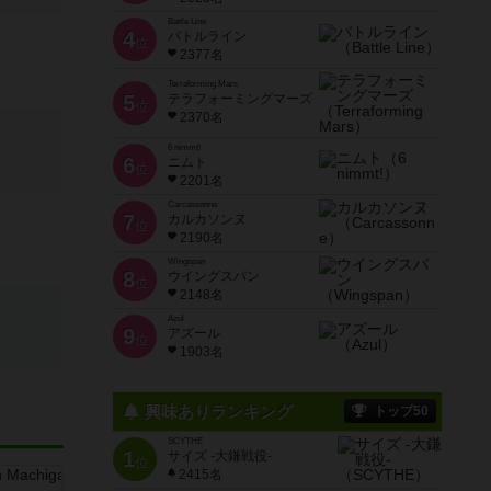
Battle Line
4
バトルライン
位
2377名
Terraforming Mars
5
テラフォーミングマーズ
位
2370名
6 nimmt!
6
ニムト
位
2201名
Carcassonne
7
カルカソンヌ
位
2190名
Wingspan
8
ウイングスパン
位
2148名
Azul
9
アズール
位
1903名
興味ありランキング
トップ50
SCYTHE
1
サイズ -大鎌戦役-
位
2415名