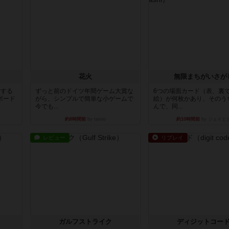
花火
無限まちがいさが
イする
ずっと前のドイツ年間ゲーム大賞な
6つの場面カード（表、裏
ボード
がら、シンプルで簡単な小ゲームで
絵）が何枚かあり、そのう
今でも...
んで、同...
約8時間前
by tamio
約10時間前
by ジェイと
レビュー
リプレイ
ガルフストライク
ディジットコー