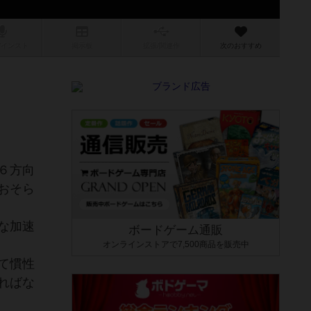
/インスト
掲示板
拡張/関連
作
次のおすすめ
６方向
おそら
な加速
ボードゲーム通販
オンラインストアで7,500商品を販売中
て慣性
ればな