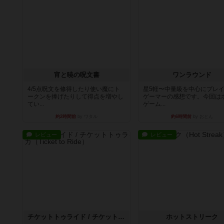
宵と暁の呪文書
ワンラウンド
4/5点呪文を修得したり使い魔にト
星5軽〜中量級を中心にプレ
ークンを捧げたりして得点を増やし
ゲーマーの感想です。今回は
てい...
ゲーム...
約2時間前
by ワタル
約6時間前
by おとん
レビュー
レビュー
チケットトゥライド / チケットトゥライドアメリカ
ホットストリーク