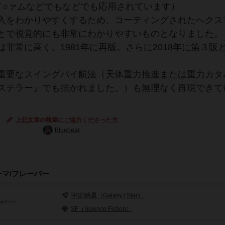
イ○ァムなどでもなどでも応用されています）
入をわかりやすくするため、コーティングされたへクス
とで視覚的にも非常にわかりやすいものとなりました。
非常に高く、1981年に再版。さらに2018年に第３販
重要なスイングバイ航法（天体重力推進または重力カタ
ステラー』でも描かれました。）も無理なく再現できて
上記文章の執筆にご協力くださった方
Bluebear
ーマ/フレーバー
宇宙/惑星（Galaxy / Star）
基本テーマ
SF（Science Fiction）