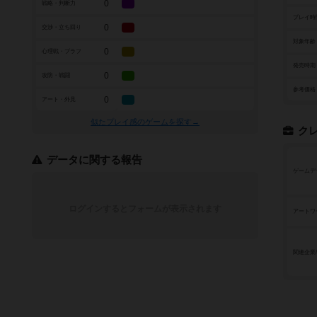
0
戦略・判断力
プレイ時
0
交渉・立ち回り
対象年齢
0
心理戦・ブラフ
発売時期
0
攻防・戦闘
参考価格
0
アート・外見
似たプレイ感のゲームを探す→
ク
データに関する報告
ゲームデ
ログインするとフォームが表示されます
アートワ
関連企業