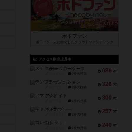
ボドファン
ボードゲームに特化したクラウドファンディング
アクセス数 急上昇中
スチームローラーズ
686
PT
紹介文なし
2件の投稿
テンプテーション
326
PT
紹介文なし
2件の投稿
アマナイト
300
PT
紹介文なし
1件の投稿
ギャンブラー
257
PT
紹介文なし
2件の投稿
コレクト！
240
PT
紹介文なし
1件の投稿