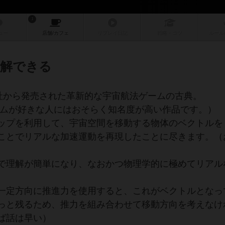
1
ュー
店舗/
カフェ
リプレイ
日記
戦略
・コツ
ルール
解できる
W社から発売された革新的な宇宙航法ゲームの古典。
ームが好きな人にはおそらく知名度が高い作品です。）
ップを利用して、宇宙空間を移動する物体のベクトルを
ことでリアルな加速運動を再現したことに尽きます。（
で理解が簡単になり、なおかつ物理学的に極めてリアル
一定方向に推進力を使用すると、これがベクトルとなっ
っと残るため、推力を組み合わせて移動方向を考えなけ
ば話は早い）