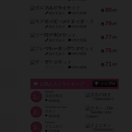
ガルフストライク
80
PT
紹介文あり
1件の投稿
モズビ－ズ・レイダ－ズ
79
PT
紹介文あり
1件の投稿
リー対グラント
77
PT
紹介文あり
1件の投稿
ブレーキング・アウェイ
75
PT
紹介文あり
4件の投稿
ザ・フラッド
71
PT
紹介文なし
1件の投稿
お気に入りランキング
トップ50
Splendor
1
宝石の煌き
位
4040名
Die Siedler von Catan
2
カタン
位
3616名
Dominion
3
ドミニオン
位
2528名