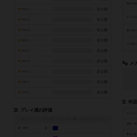
舞台の時
-
非公開
9点の人
ゲームの
-
非公開
8点の人
-
非公開
7点の人
乗り物が
-
非公開
6点の人
その他の
-
非公開
5点の人
-
非公開
4点の人
メ
-
非公開
3点の人
-
非公開
2点の人
-
非公開
1点の人
作
プレイ感の評価
タイトル
トグルスイッチを押すとプレイ感（
※
）の投票ができます
原題・英
0
運・確率
参加人数