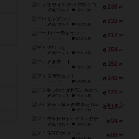
トリオンフ ア マレンゴ
236
PT
紹介文あり
1件の投稿
エレメンツ
232
PT
紹介文あり
4件の投稿
バー！パーティー
212
PT
紹介文なし
1件の投稿
ギョッと
154
PT
紹介文あり
1件の投稿
クルティボ
152
PT
紹介文なし
1件の投稿
ブラヴェスト
140
PT
紹介文なし
1件の投稿
ドブル：ポケットモンスター
122
PT
紹介文あり
4件の投稿
ジャンヌ・ダルク-オルレアン ドロー＆ライト
118
PT
紹介文なし
5件の投稿
）
ファースト・イン・フライト
94
PT
紹介文あり
3件の投稿
ダイススローン
88
PT
紹介文なし
1件の投稿