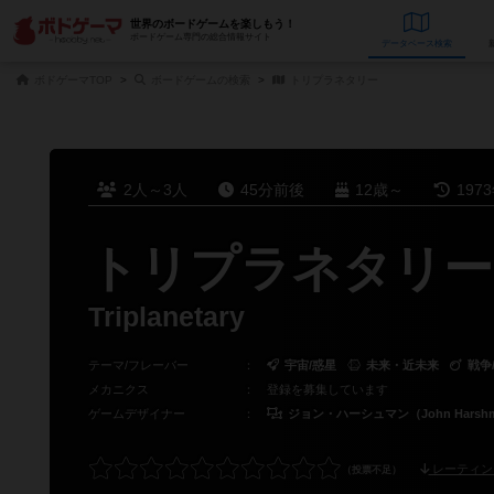
世界のボードゲームを楽しもう！
ボードゲーム専門の総合情報サイト
データベース
検
ボドゲーマTOP
ボードゲームの検索
トリプラネタリー
2人～3人
45分前後
12歳～
197
トリプラネタリー
Triplanetary
テーマ/フレーバー
：
宇宙/惑星
未来・近未来
戦争
メカニクス
：
登録を募集しています
ゲームデザイナー
：
ジョン・ハーシュマン（John Harsh
レーティン