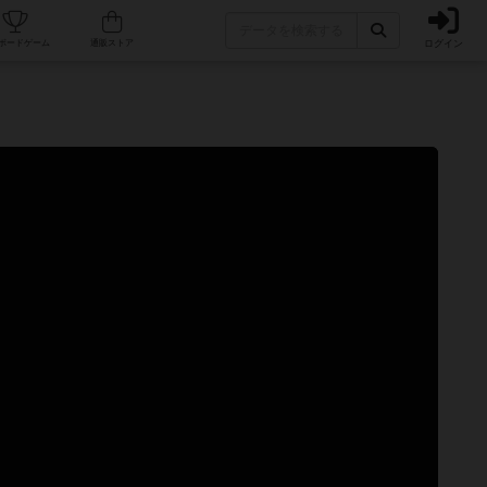
ログイン
カフェ/店舗
人気ボードゲーム
通販ストア