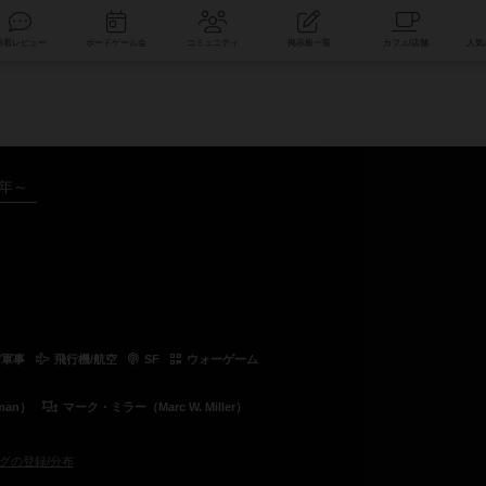
索
新着レビュー
ボードゲーム会
コミュニティ
掲示板一覧
3年～
/軍事
飛行機/航空
SF
ウォーゲーム
man）
マーク・ミラー（Marc W. Miller）
グの登録/分布