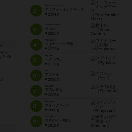
Terraforming Mars
2
テラフォーミングマーズ
位
2394名
Stone Garden
3
枯山水
位
2281名
Viticulture
4
し
ワイナリーの四季
位
2272名
で違う
Agricola
ち3つ選
5
アグリコラ
位
2119名
と
Azul
6
アズール
位
2035名
Splendor
7
宝石の煌き
位
2028名
Wingspan
8
ウイングスパン
位
2006名
7 Wonders
9
世界の七不思議
位
1919名
ド