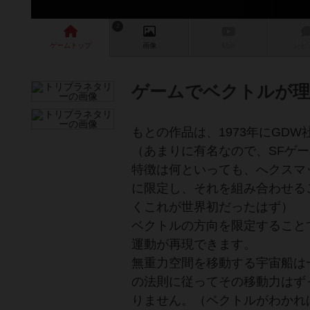
2
ゲーム
トップ
画像
動画
レビ
ゲームでベクトルが理
もとの作品は、1973年にGD
（あまりに有名なので、SFゲ
特徴は何といっても、へクスマ
に限定し、それを組み合わせる
くこれが世界初だったはず）
ベクトルの方向を限定すること
運動が再現できます。
無重力空間を移動する宇宙船は
の法則に従ってその移動力はず
りません。（ベクトルがわかれ