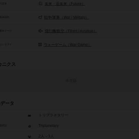
未来・近未来（Future）
代背景
戦争/軍事（War / Militaly）
基本目的
飛行機/航空（Flight / Aviation）
基本テーマ
ウォーゲーム（War Game）
コンセプト
カニクス
未登録
品データ
トリプラネタリー
Triplanetary
題表記
2人～3人