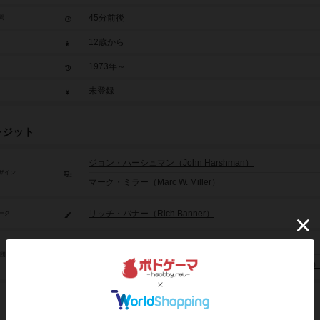
45分前後
間
12歳から
1973年～
未登録
レジット
ジョン・ハーシュマン（John Harshman）
ザイン
マーク・ミラー（Marc W. Miller）
リッチ・バナー（Rich Banner）
ーク
GDWゲームズ（GDW Games）
/団体
スティーブ･ジャクソン･ゲームズ（Steve Jackson Games