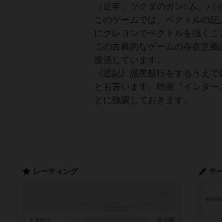
（近年、ツクダのガン○ム、バ
このゲームでは、ベクトルの記
にクレヨンでベクトルを描くこ
この古典的なゲームの存在意義は
復活しています。
《追記》惑星航行をするうえで
とも言います。映画『インター
とに強調しておきます。
レーティング
テ
世界観/
レーティングを行うには
ログイン
が必要です
-
非公開
10点の人