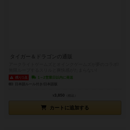
タイガー＆ドラゴンの通販
アークライトゲームズとオインクゲームズが夢のコラボ!
無限ループするスリルと爽快感がたまらない!
残り1点
1～2営業日以内に発送
日本語ルール付き/日本語版
3,850
¥
（税込）
カートに追加する