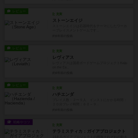
レビュー
充実
ストーンエイジ
ストーンエイジは石器時代をテーマにしたワーカ
ープレイスメントゲームです...
約6年前
の投稿
レビュー
充実
レヴィアス
レヴィアスは国産ボードゲームプロジェクトKaiju
on the Ea...
約6年前
の投稿
レビュー
充実
ハチエンダ
プレイ人数：２〜５人 インストにかかる時間：
２０分プレイ時間：６０～９...
約6年前
の投稿
戦略やコツ
充実
テラミスティカ：ガイアプロジェクト
14あるガイアプロジェクトの種族それぞれの動き