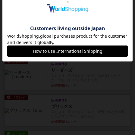
レビュー
エクスペディション：世界を巡る冒険
クラマー氏の不朽の名作。新しいボードゲームほ
どおもしろいはず？いいえ。...
約6時間前
by 田中昌平
レビュー
スライプ
メインコマ一つサブコマ四つでそれぞれプレイし
ます。動かし方はコマか壁に...
約6時間前
by くみ
リプレイ
画像付き
リーダーズ
久しぶりに取り出してプレイ。詰めきれなかっ
た…であっさり追い込まれて負...
約6時間前
by くみ
リプレイ
画像付き
ブリックス
久しぶりに取り出してプレイ。記号担当と色担当
に分かれてプレイ。あかんか...
約6時間前
by くみ
レビュー