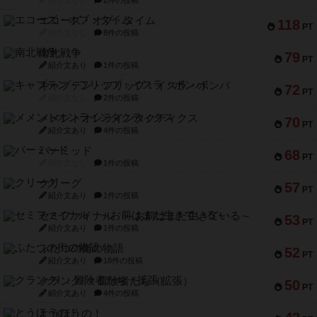
エコーズ・オブ・タイム
118
PT
紹介文なし
8件の投稿
南北戦争
79
PT
紹介文あり
1件の投稿
キャプテン・フリップ：イスラ・ボンバ
72
PT
紹介文なし
2件の投稿
メメントオンラインタクティクス
70
PT
紹介文あり
4件の投稿
パーミッド
68
PT
紹介文なし
1件の投稿
クリーグ
57
PT
紹介文あり
1件の投稿
セミファイナル ～お前はまだ生きている～
53
PT
紹介文あり
1件の投稿
ふたつの街の物語
52
PT
紹介文あり
18件の投稿
クランク! ：冒険者たち（拡張）
50
PT
紹介文あり
4件の投稿
とうほうの！