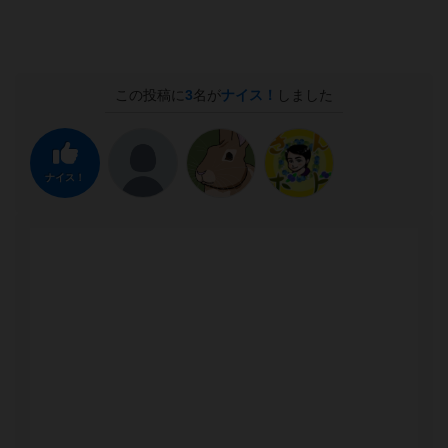
この投稿に
3
名が
ナイス！
しました
ナイス！