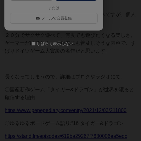
上最高といっても過言ではないです。
または
公式では１０００回遊べるというアナウンスですが、個人
メールで会員登録
的には１万回遊べると思います。
２０分でサクサク遊べて、何度でも遊びたくなる楽しさ。
ゲーマーだけでなく、一般層にも普及しそうな内容で、ず
しばらく表示しない
ばりドイツゲーム大賞級の名作だと思います。
長くなってしまうので、詳細はブログやラジオにて。
〇国産新作ゲーム「タイガー&ドラゴン」が世界を獲ると
確信する理由
https://www.pepepediary.com/entry/2021/12/03/211800
〇ゆるゆるボードゲーム語り#16 タイガー&ドラゴン
https://stand.fm/episodes/619ba29267f7630006ea5edc