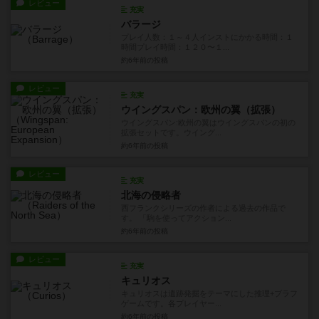
レビュー
充実
バラージ
プレイ人数：１～４人インストにかかる時間：１
時間プレイ時間：１２０〜１...
約6年前
の投稿
レビュー
充実
ウイングスパン：欧州の翼（拡張）
ウイングスパン:欧州の翼はウイングスパンの初の
拡張セットです。ウイング...
約6年前
の投稿
レビュー
充実
北海の侵略者
西フランクシリーズの作者による過去の作品で
す。 「駒を使ってアクション...
約6年前
の投稿
レビュー
充実
キュリオス
キュリオスは遺跡発掘をテーマにした推理+ブラフ
ゲームです。各プレイヤー...
約6年前
の投稿