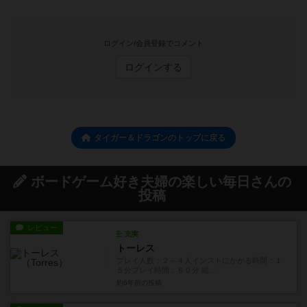
ログイン/会員登録でコメント
ログインする
タイガー＆ドラゴンのトップに戻る
ボードゲーム好き夫婦の楽しい毎日さんの
投稿
レビュー
充実
トーレス
プレイ人数：２～４人インストにかかる時間：１
５分プレイ時間：６０分 縦...
約6年前
の投稿