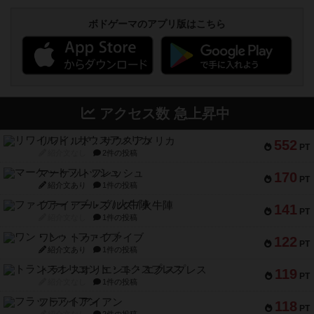
ボドゲーマのアプリ版はこちら
アクセス数 急上昇中
リワイルド：サウスアメリカ
552
PT
紹介文なし
2件の投稿
マーケットフレッシュ
170
PT
紹介文あり
1件の投稿
ファイアー・ブルズ / 火牛陣
141
PT
紹介文なし
1件の投稿
ワン・トゥ・ファイブ
122
PT
紹介文あり
1件の投稿
トランスオリエント・エクスプレス
119
PT
紹介文なし
1件の投稿
フラットアイアン
118
PT
紹介文なし
2件の投稿