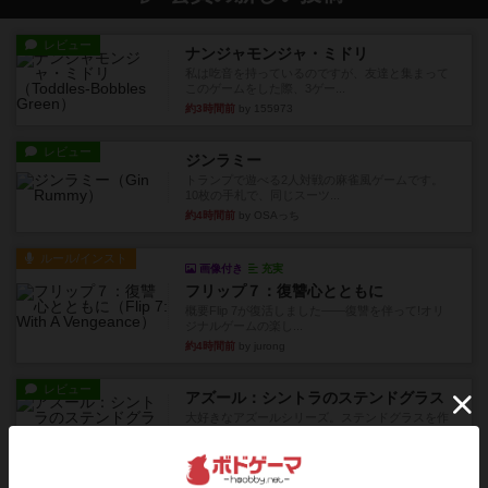
レビュー
ナンジャモンジャ・ミドリ
私は吃音を持っているのですが、友達と集まって
このゲームをした際、3ゲー...
約3時間前
by 155973
レビュー
ジンラミー
トランプで遊べる2人対戦の麻雀風ゲームです。
10枚の手札で、同じスーツ...
約4時間前
by OSAっち
ルール/インスト
画像付き
充実
フリップ７：復讐心とともに
概要Flip 7が復活しました――復讐を伴って!オリ
ジナルゲームの楽し...
約4時間前
by jurong
レビュー
アズール：シントラのステンドグラス
大好きなアズールシリーズ。ステンドグラスを作
っていきます✨1部より自由...
約5時間前
by しんたろ