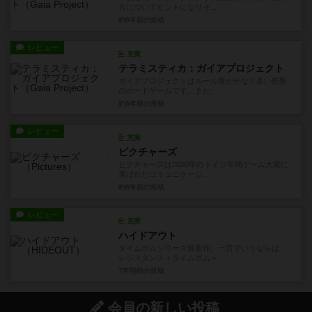
方についてヒントになりそ...
約6年前
の投稿
レビュー
充実
テラミスティカ：ガイアプロジェクト
ガイアプロジェクトはルール量がかなり多い部類
のボードゲームです。また、...
約6年前
の投稿
レビュー
充実
ピクチャーズ
ピクチャーズは2020年のドイツ年間ゲーム大賞に
選ばれたコミュニケーシ...
約6年前
の投稿
レビュー
充実
ハイドアウト
タイムボムシリーズ最新作。一言でいうならば、
レジスタンス＋タイムボム＝...
7年弱前
の投稿
会員の新しい投稿