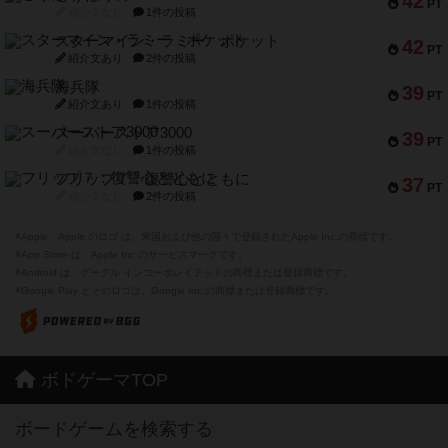
42
PT
紹介文なし
1件の投稿
スターマイン・ラミー ポケット
42
PT
紹介文あり
2件の投稿
海兵隊
39
PT
紹介文あり
1件の投稿
スーパーストア3000
39
PT
紹介文なし
1件の投稿
フリップ７：復讐心とともに
37
PT
紹介文なし
2件の投稿
※Apple、Apple のロゴ は、米国および他の国々で登録されたApple Inc.の商標です。
※App Store は、Apple Inc.のサービスマークです。
※Android は、グーグル インコーポレイテッドの商標または登録商標です。
※Google Play とそのロゴは、Google Inc.の商標または登録商標です。
ボドゲーマTOP
ボードゲームを検索する