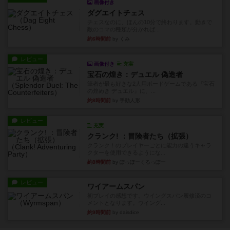
画像付き
ダグエイトチェス
チェスなのに、ほんの10分で終わります。動きで
敵のコマの種類が分かれば...
約6時間前
by くみ
レビュー
画像付き
充実
宝石の煌き：デュエル 偽造者
筆者が最も好きな2人用ボードゲームである『宝石
の煌めき デュエル』に、...
約8時間前
by 手動人形
レビュー
充実
クランク! ：冒険者たち（拡張）
クランク！のプレイヤーごとに能力の違うキャラ
クターを使用できるようにな...
約8時間前
by ぽっぽーくるっぽー
レビュー
ワイアームスパン
初プレイの感想です。ウイングスパン履修済のコ
メントとなります。ウイング...
約9時間前
by daisdice