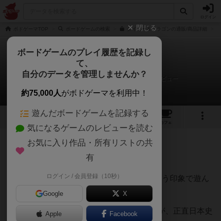
ログイン
閉じる
ボドゲーマTOP
ボードゲームの検索
タイガー＆ドラゴンの通販/商品詳細
ボードゲームのプレイ履歴を記録し
て、
タイガー＆ドラゴン
自分のデータを管理しませんか？
ボードゲーム好き夫婦の楽しい毎日さんのレビュー
約75,000人
がボドゲーマを利用中！
遊んだボードゲームを記録する
12
3
37
240
トップ
画像
動画
レビュー
カフェ
気になるゲームのレビューを読む
お気に入り作品・所有リストの共
1048名
3名
0
4年以上前
有
ログイン / 会員登録（10秒）
２～5人で遊べるようになったごいた、という印象で遊ん
だのですが、それ以上でした。
Google
X
遊ぶ前から面白いのは分かっていたのですが、正直日本史
Apple
Facebook