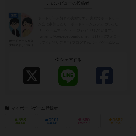
このレビューの投稿者
国王
ボードゲーム好きの夫婦です。 夫婦でボードゲー
ム会に参加したり、ボードゲームカフェに行った
り、 ゲームマーケットに行ったりしています。
Twitterは@pepepeboardgame。よければフォロー
ボードゲーム好き
してください(*´∇｀) ブログでもボードゲームレビ
夫婦の楽しい毎日
ューを書...
シェアする
マイボードゲーム登録者
558
2101
560
1662
興味あり
経験あり
お気に入り
持ってる