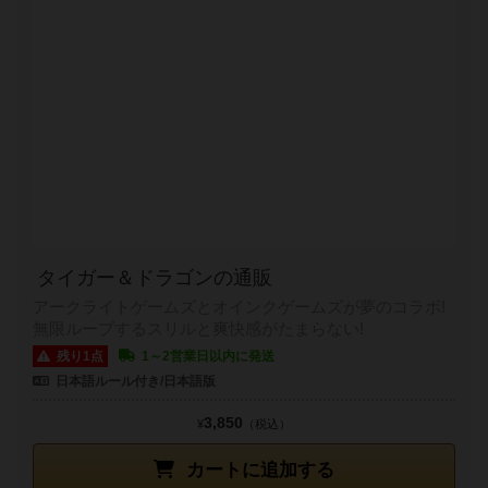
タイガー＆ドラゴンの通販
アークライトゲームズとオインクゲームズが夢のコラボ!
無限ループするスリルと爽快感がたまらない!
残り1点
1～2営業日以内に発送
日本語ルール付き/日本語版
3,850
¥
（税込）
カートに追加する