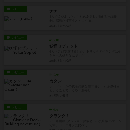
レビュー
ナナ
4人で遊びました。手札のある3枚揃える神経衰
弱。感想だけ言うとすごく面...
4年以上前
の投稿
レビュー
充実
妖怪セプテット
4人ペア戦で遊びました。トリックテイキングはそ
もそも大好きなんですが、...
4年以上前
の投稿
レビュー
充実
カタン
ボードゲームの代名詞的な超有名ゲーム必修科目
ということでようやく履修し...
5年弱前
の投稿
レビュー
充実
クランク！
デッキ構築+ダンジョン探索といった印象のゲーム
です。ドミニオンに比べて...