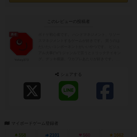
このレビューの投稿者
ボドゲ初心者です。 ハンドマネジメント、リソー
勇者
スマネジメントするゲームが好きです。 買うのは
だいたいコンポーネントがいいやつです。 ビジュ
アル大事(^o^) ジャンルで言うとトリックテイキン
グ、デッキ構築、ワカプレあたりが好きです。 正
Yohey373
体隠匿系、直接攻...
シェアする
マイボードゲーム登録者
558
2101
560
1662