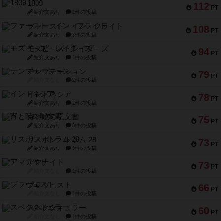
1809
112
PT
紹介文あり
1件の投稿
ファースト・イン・フライト
108
PT
紹介文あり
3件の投稿
モズビ－ズ・レイダ－ズ
94
PT
紹介文あり
1件の投稿
テンプテーション
79
PT
紹介文なし
2件の投稿
インドネシア
78
PT
紹介文あり
2件の投稿
宵と暁の呪文書
75
PT
紹介文あり
8件の投稿
リスボン・トラム 28
73
PT
紹介文あり
9件の投稿
アマナイト
73
PT
紹介文なし
1件の投稿
ブラヴェスト
66
PT
紹介文なし
1件の投稿
スペクタキュラー
60
PT
紹介文なし
1件の投稿