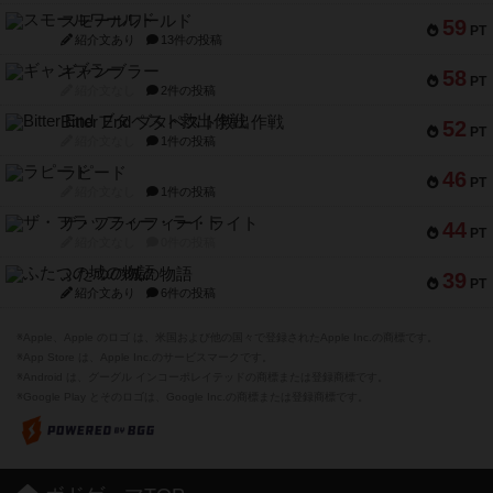
スモールワールド
59
PT
紹介文あり
13件の投稿
ギャンブラー
58
PT
紹介文なし
2件の投稿
Bitter End ブタペスト救出作戦
52
PT
紹介文なし
1件の投稿
ラピード
46
PT
紹介文なし
1件の投稿
ザ・フラッフィー・ライト
44
PT
紹介文なし
0件の投稿
ふたつの城の物語
39
PT
紹介文あり
6件の投稿
※Apple、Apple のロゴ は、米国および他の国々で登録されたApple Inc.の商標です。
※App Store は、Apple Inc.のサービスマークです。
※Android は、グーグル インコーポレイテッドの商標または登録商標です。
※Google Play とそのロゴは、Google Inc.の商標または登録商標です。