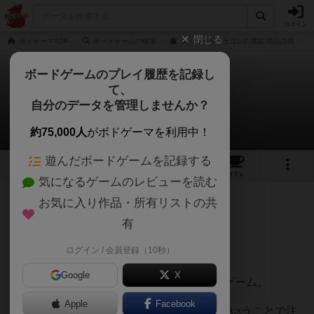
ログイン
閉じる
ボドゲーマTOP
ボードゲームの検索
タイガー＆ドラゴンの通販/商品詳細
ボードゲームのプレイ履歴を記録し
て、
タイガー＆ドラゴン
自分のデータを管理しませんか？
Yohey373さんのレビュー
約75,000人
がボドゲーマを利用中！
遊んだボードゲームを記録する
12
3
37
240
トップ
画像
動画
レビュー
カフェ
気になるゲームのレビューを読む
お気に入り作品・所有リストの共
562名
0名
0
4年以上前
有
ログイン / 会員登録（10秒）
4人個人戦で遊びました。
Google
X
伝統ゲームのごいたインスパイアのボードゲーム。
Apple
Facebook
アークライトゲームズ×オインクゲームズということで注