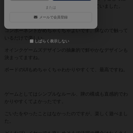
目度高くて自分もめちゃくちゃ楽しみにしていました。
または
メールで会員登録
コンポーネントがめちゃくちゃよいです。牌なので触って
いるだけで楽しい。
しばらく表示しない
オインクゲームズデザインの抽象的で鮮やかなデザインも
決まってますね。
ボードのUIもめちゃくちゃわかりやすくて、最高ですね。
ゲームとしてはシンプルなルール、牌の構成も直感的でわ
かりやすくてよかったです。
ごいたをやったことはなかったのですが、楽しく遊べまし
た。