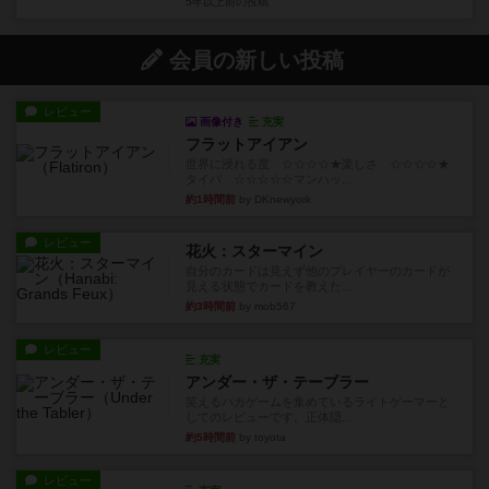
5年以上前
の投稿
会員の新しい投稿
レビュー
画像付き
充実
フラットアイアン
世界に浸れる度 ☆☆☆☆★楽しさ ☆☆☆☆★
タイパ ☆☆☆☆☆マンハッ...
約1時間前
by DKnewyork
レビュー
花火：スターマイン
自分のカードは見えず他のプレイヤーのカードが
見える状態でカードを教えた...
約3時間前
by mob567
レビュー
充実
アンダー・ザ・テーブラー
笑えるバカゲームを集めているライトゲーマーと
してのレビューです。正体隠...
約5時間前
by toyota
レビュー