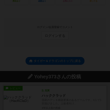
興味あり
経験あり
お気に入り
持ってる
ログイン/会員登録でコメント
ログインする
タイガー＆ドラゴンのトップに戻る
Yohey373さんの投稿
レビュー
充実
ハッククラッド
国産のデッキ構築要素のあるゲームです。4人で1
回遊びました。上級者向け...
4年以上前
の投稿