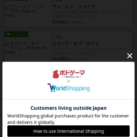
充実
ワン・トゥ・ファイブ
とにかくお手軽にすき間時間をうめるゲームとし
て重宝するゲームです。いわ...
約7時間前
by nabekoh
レビュー
充実
エコーズ・オブ・タイム
カードゲームにファイナルファンタジーのアクテ
ィブタイムバトル（もしくは...
約10時間前
by ジェイとと
レビュー
シャット・ザ・ボックス
とてもシンプルなダイスゲーム。2つのダイスを振
って、出目の合計を自分の...
約11時間前
by OSAっち
レビュー
充実
オバケだぞ～
対人アナログプレイ。簡単なルールで誰とでも遊
べるゲーム。こんなの子ども...
約12時間前
by おーちゃん