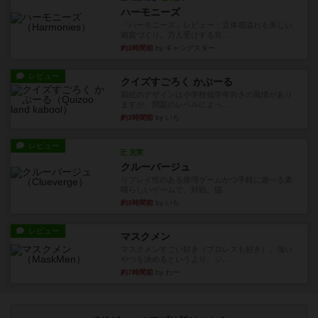
ハーモニーズ
『ハーモニーズ』レビュー：立体感溢れる美しい
箱庭づくり。万人受けする良...
約3時間前
by ギャングスター
レビュー
クイズすごろく かぶーる
箱絵のデザインは小学校低学年向きの風情があり
ますが、問題のレベルによっ...
約3時間前
by いち
レビュー
充実
クルーバージュ
リプレイ性のある推理ゲームかつ手軽に遊べる素
晴らしいゲームで、対戦、協...
約3時間前
by いち
レビュー
マスクメン
マスクメンすごい好き（プロレスも好き）。強い
やつを決めるというより、ジ...
約7時間前
by わー