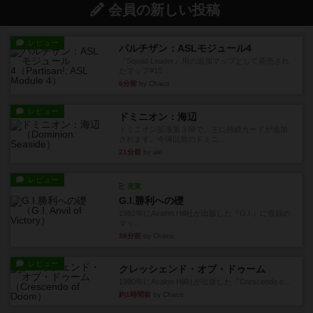
会員の新しい投稿
レビュー
パルチザン：ASLモジュール4
『Squad Leader』用の追加マップとして発売され
たマップ#10...
6分前
by Chaco
レビュー
ドミニオン：海辺
ドミニオン拡張第３弾で、主に持続カードが追加
されます。今弾以前のドミニ...
21分前
by aki
レビュー
充実
G.I.勝利への礎
1982年にAvalon Hill社が出版した『G.I.』に収録の
マッ...
38分前
by Chaco
レビュー
クレッシェンド・オブ・ドゥーム
1980年にAvalon Hill社が出版した『Crescendo o...
約1時間前
by Chaco