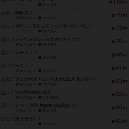
118
PT
紹介文なし
8件の投稿
南北戦争
79
PT
紹介文あり
1件の投稿
キャプテン・フリップ：イスラ・ボンバ
72
PT
紹介文なし
2件の投稿
メメントオンラインタクティクス
70
PT
紹介文あり
4件の投稿
パーミッド
68
PT
紹介文なし
1件の投稿
クリーグ
57
PT
紹介文あり
1件の投稿
セミファイナル ～お前はまだ生きている～
53
PT
紹介文あり
1件の投稿
ふたつの街の物語
52
PT
紹介文あり
18件の投稿
クランク! ：冒険者たち（拡張）
50
PT
紹介文あり
4件の投稿
とうほうの！
42
PT
紹介文なし
1件の投稿