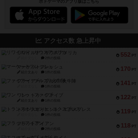
ボドゲーマのアプリ版はこちら
アクセス数 急上昇中
リワイルド：サウスアメリカ
552
PT
紹介文なし
2件の投稿
マーケットフレッシュ
170
PT
紹介文あり
1件の投稿
ファイアー・ブルズ / 火牛陣
141
PT
紹介文なし
1件の投稿
ワン・トゥ・ファイブ
122
PT
紹介文あり
1件の投稿
トランスオリエント・エクスプレス
119
PT
紹介文なし
1件の投稿
フラットアイアン
118
PT
紹介文なし
2件の投稿
エコーズ・オブ・タイム