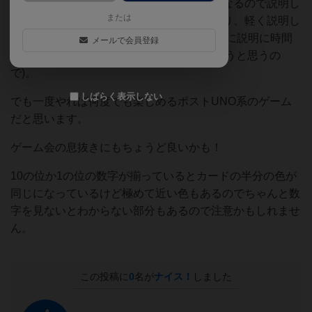
かやらないって人には説明途中で「？」になるので説明し
または
てすぐにサクサクプレーができるというより、軽く説明し
て一回やってみるってのが良いかも(あまりに説明に時間
メールで会員登録
割いてると「UNOでええやん」になっちゃうと思うの
で)。
しばらく表示しない
でも一度やれば何度でも楽しめるポストUNO系のゲーム
だと思います。
ゲーム会の息抜きにもちょうど良いかも！
10の位か1の位の数字が揃っているとカードの半分の色が
同じになっているけど極めて近い色もあるのでちゃんと数
字を見ないとわからない部分もあるので注意かもしれませ
ん。
この投稿に
0
名が
ナイス！
しました