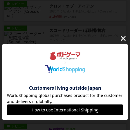
レビュー
クロス・オブ・アイアン
1978年にAvalon Hill社が出版した『Cross of Ir...
約1時間前
by Chaco
レビュー
スコードリーダー / 戦闘指揮官
1977年にAvalon Hill社が出版した、通称パープル
ボックスと...
約1時間前
by Chaco
レビュー
充実
コンテナ
【ざっくりレビュー】2026年新版、いくつかのル
ールが追加された。追加...
約3時間前
by Juin-Zuo Lin
レビュー
画像付き
充実
異世界ギルドマスターズ総集編
再販待ってました～っ (&gt;_&lt;)しかも全部入り
の総集編です...
約3時間前
by 紅い弾丸
レビュー
画像付き
充実