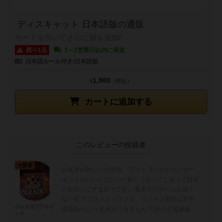
ディスキャット 日本語版の通販
カードを引いてさらに猫を追加!
残り1点
1～2営業日以内に発送
日本語ルール付き/日本語版
1,980
¥
（税込）
カートに追加する
このレビューの投稿者
大賢者
お友達が欲しいお年頃。 アートワークやコンポー
ネントがいいとついつい欲しくなってしまって財布
と睨めっこする日々です。 基本どのゲームも強く
ない笑 アブストとドラフト、リソース管理は苦手
からまる◎アルデ
意識あり(じゃあ何ができるんだ？)やけど軽量級か
ンテ
ら重量級までなんでもやります！結局ど...