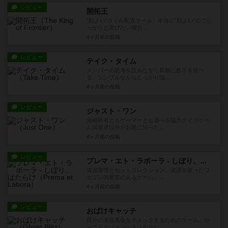
レビュー
開拓王
"程よい"タイル配置ゲーム。本当に"程よい"のでし
っかりと遊びたい場合...
4ヶ月前
の投稿
レビュー
テイク・タイム
メンバーの思考を読みながら昇順に数字を並べ
る。シンプルながらしっかり悩...
4ヶ月前
の投稿
レビュー
ジャスト・ワン
未経験者ともゲーマーとも遊べる協力クイズゲー
ム回答者以外がお題に沿った...
4ヶ月前
の投稿
レビュー
プレマ・エト・ラボーラ - しぼり、はたらけ
資源管理とセットコレクション、資源を使ったワ
カプレ的要素のあるゲーム。...
4ヶ月前
の投稿
レビュー
おばけキャッチ
自分の老化具合をチェックするためのゲーム。や
ってるとゾーンに入ったりし...