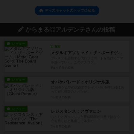
ディスキャットのトップに戻る
からまる◎アルデンテさんの投稿
レビュー
充実
メタルギアソリッド：ザ・ボードゲーム
プレステを起動する代わりにボートを広げてコマ
を並べていく。このアナログ...
約1ヶ月前
の投稿
レビュー
オバケパレード：オリジナル版
2026春ゲムマの試遊でプレイオバケを押し付けあ
って同じ種類のオバケが...
3ヶ月前
の投稿
レビュー
レジスタンス：アヴァロン
もともとガッツリした正体隠匿が得意ではなく、
立ち回りなど熟慮して本来の...
3ヶ月前
の投稿