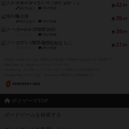
スターマイン・ラミー ポケット
42
PT
紹介文あり
2件の投稿
海兵隊
39
PT
紹介文あり
1件の投稿
スーパーストア3000
39
PT
紹介文なし
1件の投稿
フリップ７：復讐心とともに
37
PT
紹介文なし
2件の投稿
※Apple、Apple のロゴ は、米国および他の国々で登録されたApple Inc.の商標です。
※App Store は、Apple Inc.のサービスマークです。
※Android は、グーグル インコーポレイテッドの商標または登録商標です。
※Google Play とそのロゴは、Google Inc.の商標または登録商標です。
ボドゲーマTOP
ボードゲームを検索する