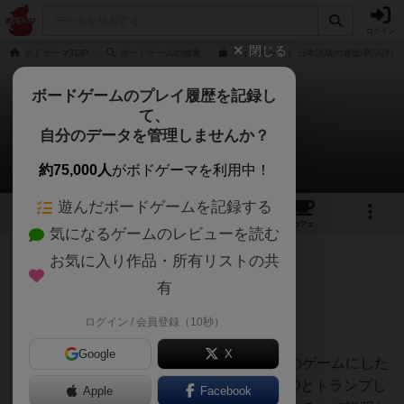
ログイン
閉じる
ボドゲーマTOP
ボードゲームの検索
ディスキャット 日本語版の通販/商品詳細
ボードゲームのプレイ履歴を記録し
て、
ディスキャット
自分のデータを管理しませんか？
からまる◎アルデンテさんのレビュー
約75,000人
がボドゲーマを利用中！
遊んだボードゲームを記録する
3
3
17
トップ
画像
動画
レビュー
カフェ
気になるゲームのレビューを読む
お気に入り作品・所有リストの共
204名
0名
0
1年以上前
有
ログイン / 会員登録（10秒）
カードが可愛い！まずはコレw
Google
X
内容としてはシンプルではあるけどこの手のゲームにした
らルールは(ほんのわずかに)多めなのでUNOとトランプし
Apple
Facebook