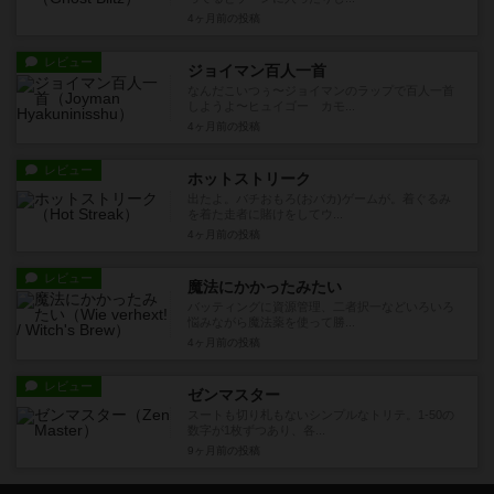
4ヶ月前
の投稿
レビュー
ジョイマン百人一首
なんだこいつぅ〜ジョイマンのラップで百人一首
しようよ〜ヒュイゴー カモ...
4ヶ月前
の投稿
レビュー
ホットストリーク
出たよ。バチおもろ(おバカ)ゲームが。着ぐるみ
を着た走者に賭けをしてウ...
4ヶ月前
の投稿
レビュー
魔法にかかったみたい
バッティングに資源管理、二者択一などいろいろ
悩みながら魔法薬を使って勝...
4ヶ月前
の投稿
レビュー
ゼンマスター
スートも切り札もないシンプルなトリテ。1-50の
数字が1枚ずつあり、各...
9ヶ月前
の投稿