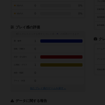
プレイ時
0
0%
2点の人
対象年齢
0
0%
1点の人
発売時期
参考価格
プレイ感の評価
トグルスイッチを押すとプレイ感（
※
）の投票ができます
ク
1
運・確率
0
戦略・判断力
ゲームデ
1
交渉・立ち回り
アートワ
1
心理戦・ブラフ
関連企業
0
攻防・戦闘
0
アート・外見
似たプレイ感のゲームを探す→
データに関する報告