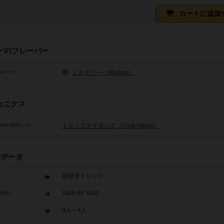
カートに追加
ーマ/フレーバー
ミステリー（Mystery）
基本テーマ
カニクス
トリックテイキング（Trick-taking）
源等の獲得ルール
品データ
容疑者トリック
Stich für Stich
題表記
3人～4人