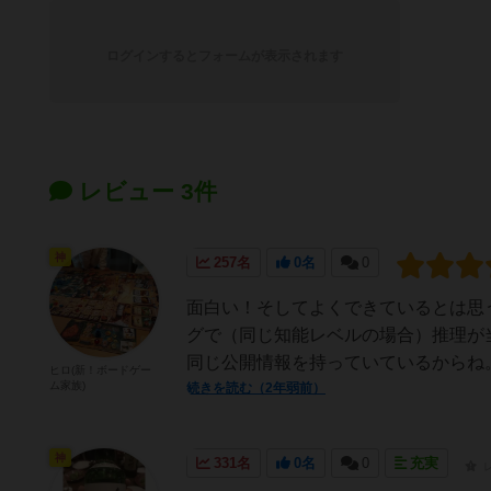
ログインするとフォームが表示されます
レビュー 3件
神
257名
0名
0
面白い！そしてよくできているとは思
グで（同じ知能レベルの場合）推理が
同じ公開情報を持っていているからね。
ヒロ(新！ボードゲー
ム家族)
続きを読む（2年弱前）
神
331名
0名
0
充実