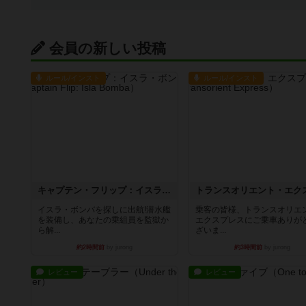
会員の新しい投稿
ルール/インスト
ルール/インスト
キャプテン・フリップ：イスラ・ボンバ
イスラ・ボンバを探しに出航!潜水艦
乗客の皆様、トランスオリエ
を装備し、あなたの乗組員を監獄か
エクスプレスにご乗車ありが
ら解...
ざいま...
約2時間前
by jurong
約3時間前
by jurong
レビュー
レビュー