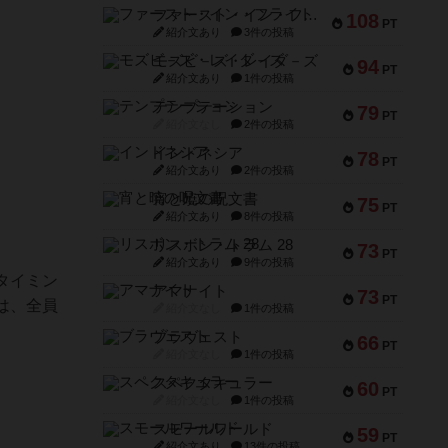
ファースト・イン・フライト
108
PT
紹介文あり
3件の投稿
モズビ－ズ・レイダ－ズ
94
PT
紹介文あり
1件の投稿
テンプテーション
79
PT
紹介文なし
2件の投稿
インドネシア
78
PT
紹介文あり
2件の投稿
宵と暁の呪文書
75
PT
紹介文あり
8件の投稿
リスボン・トラム 28
73
PT
紹介文あり
9件の投稿
タイミン
アマナイト
73
PT
は、全員
紹介文なし
1件の投稿
ブラヴェスト
66
PT
紹介文なし
1件の投稿
スペクタキュラー
60
PT
紹介文なし
1件の投稿
スモールワールド
59
PT
紹介文あり
13件の投稿