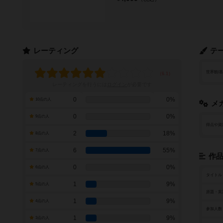
レーティング
テ
世界観/
レーティングを行うには
ログイン
が必要です
0
0%
10点の人
メ
0
0%
9点の人
得点や資
2
18%
8点の人
6
55%
7点の人
作
0
0%
6点の人
タイトル
1
9%
5点の人
原題・英
1
9%
4点の人
参加人数
1
9%
3点の人