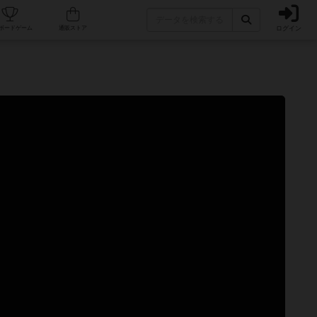
ログイン
カフェ/店舗
人気ボードゲーム
通販ストア