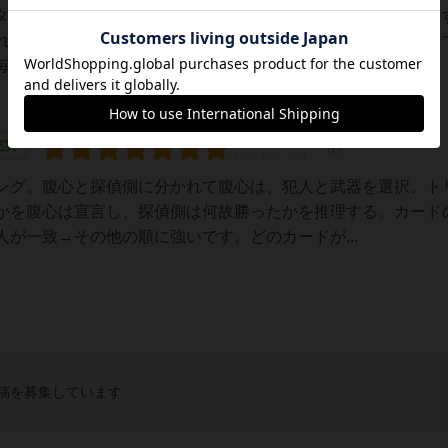
人タイル４種類と凶器タイル７種類からそれぞれランダムで１つ
れを当てるゲーム。トリックはメイフォローで、親だけが知っ
回、どのカードが勝利するかを親に答えて...
充実
ング。腹心と探偵側に分かれて腹心は、犯人と武器を選択。ト
かを腹心は宣言し、探偵側は何故勝ったかを推理する。カード
が一致→その他の順に強いです。どのカードが...
稿を募集しています