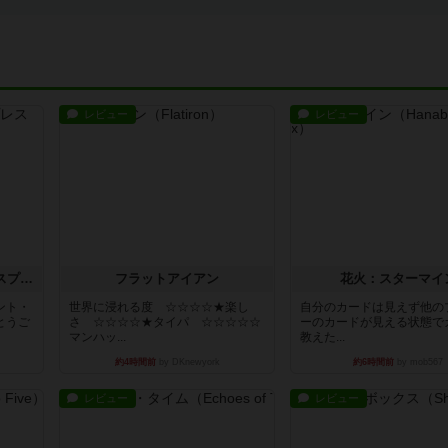
レビュー
レビュー
トランスオリエント・エクスプレス
フラットアイアン
花火：スターマイ
ント・
世界に浸れる度 ☆☆☆☆★楽し
自分のカードは見えず他の
とうご
さ ☆☆☆☆★タイパ ☆☆☆☆☆
ーのカードが見える状態で
マンハッ...
教えた...
約4時間前
by DKnewyork
約6時間前
by mob567
レビュー
レビュー