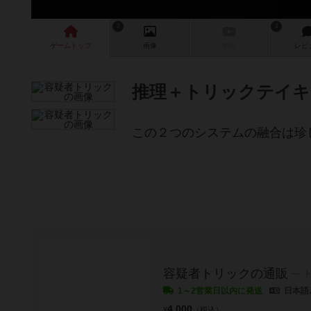
2
3
ゲーム
トップ
画像
動画
レビ
推理＋トリックテイキ
この２つのシステムの融合は珍
容疑者トリックの通販
1～2営業日以内に発送
日本語
4,000
¥
（税込）