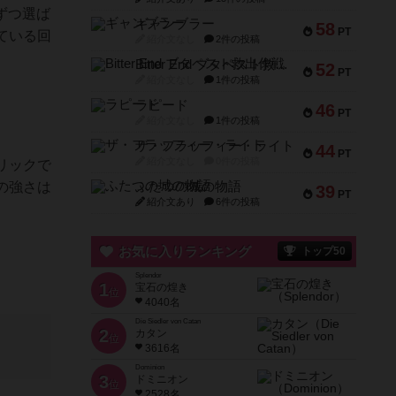
ずつ選ば
ギャンブラー
58
PT
ている回
紹介文なし
2件の投稿
Bitter End ブタペスト救出作戦
52
PT
紹介文なし
1件の投稿
ラピード
46
PT
紹介文なし
1件の投稿
ザ・フラッフィー・ライト
44
PT
紹介文なし
0件の投稿
リックで
の強さは
ふたつの城の物語
39
PT
紹介文あり
6件の投稿
お気に入りランキング
トップ50
Splendor
1
宝石の煌き
位
4040名
Die Siedler von Catan
2
カタン
位
3616名
Dominion
3
ドミニオン
位
2528名