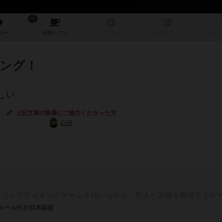
16
ュー
店舗/
カフェ
リプレイ
日記
戦略
・コツ
ルール
ング！
しい
上記文章の執筆にご協力くださった方
白州
トリックテイキングゲームを行いながら、犯人と凶器を推理するゲ
ルール付き/日本語版