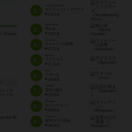
Terraforming Mars
2
テラフォーミングマーズ
位
2394名
Stone Garden
3
枯山水
位
2281名
Viticulture
4
ワイナリーの四季
位
2272名
Agricola
5
アグリコラ
位
2119名
Azul
6
アズール
位
2034名
ン
Splendor
7
宝石の煌き
プレイヤ
位
カードを
2028名
Wingspan
8
ウイングスパン
位
2006名
7 Wonders
9
世界の七不思議
位
1919名