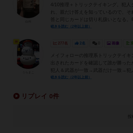
4/10推理＋トリックテイキング。犯
れ、親だけ答えを知っているので、そ
答と同じカードは切り札扱いとなる。毎
白州
続きを読む（2年以上前）
神
277名
2名
0
画像
メイフォローの推理系トリックテイキ
出されたカードを確認して誰が勝った
犯人＆武器が一致→武器だけ一致→犯人
うらまこ
続きを読む（2年以上前）
リプレイ 0件
投