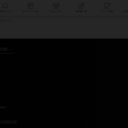
索
新着レビュー
ボードゲーム会
コミュニティ
掲示板一覧
品データ
023年～
eon）
の登録/分布