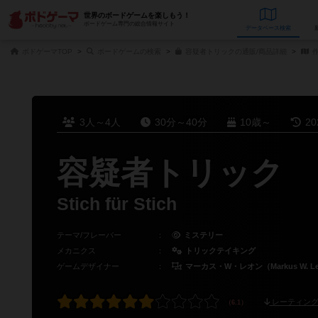
世界のボードゲームを楽しもう！
ボードゲーム専門の総合情報サイト
データベース
検
ボドゲーマTOP
ボードゲームの検索
容疑者トリックの通販/商品詳細
作
3人～4人
30分～40分
10歳～
2
容疑者トリック
Stich für Stich
テーマ/フレーバー
：
ミステリー
メカニクス
：
トリックテイキング
ゲームデザイナー
：
マーカス・W・レオン（Markus W. L
レーティング