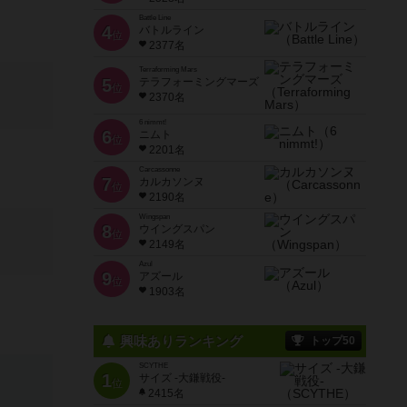
Battle Line
4
バトルライン
位
2377名
Terraforming Mars
5
テラフォーミングマーズ
位
2370名
6 nimmt!
6
ニムト
位
2201名
Carcassonne
7
カルカソンヌ
位
2190名
Wingspan
8
ウイングスパン
位
2149名
Azul
9
アズール
位
1903名
興味ありランキング
トップ50
SCYTHE
1
サイズ -大鎌戦役-
位
2415名