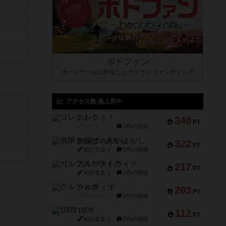
ボドファン
ボードゲームに特化したクラウドファンディング
アクセス数 急上昇中
コレクト！
340
PT
紹介文なし
1件の投稿
無限まちがいさがし
322
PT
紹介文あり
2件の投稿
ガルフストライク
217
PT
紹介文あり
1件の投稿
クルティボ
203
PT
紹介文なし
1件の投稿
1809
112
PT
紹介文あり
1件の投稿