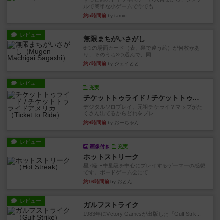
ルで簡単な小ゲームで今でも...
約5時間前
by tamio
レビュー
無限まちがいさがし
6つの場面カード（表、裏で違う絵）が何枚かあ
り、そのうち3つ選んで、同...
約7時間前
by ジェイとと
レビュー
充実
チケットトゥライド / チケットトゥライドアメリカ
デジタルソロプレイ。元祖チケライ？マップがた
くさん出てるからどれをプレ...
約9時間前
by おーちゃん
レビュー
画像付き
充実
ホットストリーク
星7軽〜中量級を中心にプレイするゲーマーの感想
です。ボードゲーム会にて...
約16時間前
by おとん
レビュー
ガルフストライク
1983年にVictory Gamesが出版した『Gulf Strik...