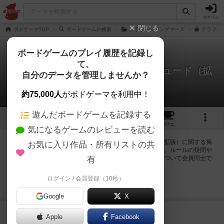
ログイン
閉じる
ボドゲーマTOP
ボードゲームの検索
テラフォーミングマーズ
テラフォ
ボードゲームのプレイ履歴を記録し
て、
テラフォーミングマーズ：プレリュード（拡
自分のデータを管理しませんか？
張）
1件の掲示板
約75,000人
がボドゲーマを利用中！
遊んだボードゲームを記録する
10
18
217
トップ
画像
動画
レビュー
カフェ
気になるゲームのレビューを読む
ログインするとテラフォーミングマーズ：プレリュード（拡張）に関する掲
お気に入り作品・所有リストの共
示板の作成やコメントの書き込みが出来るようになります。ルールの疑問や
エラッタ情報、マニュアルでは判断し辛い曖昧な表記等について会員同士で
有
自由にコミュニケーションをとることが出来ます。
ログイン / 会員登録（10秒）
ログイン/無料会員登録
Google
X
690名
が閲覧
8年弱前
Apple
Facebook