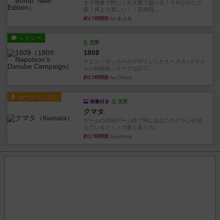
まず簡単で軽い！大人数で遊べる！それなのに小
箱！何より楽しい！！正体隠...
約17時間前
by あまる
レビュー
充実
1809
ケビン・ザッカーがデザインした１ヘクス=２マイ
ルの戦役級シリーズは以下...
約17時間前
by Chaco
ルール/インスト
画像付き
充実
クマタ
ゲームの目的ゲーム終了時にあなたのクランの見
えているドミノで最も多くの...
約17時間前
by jurong