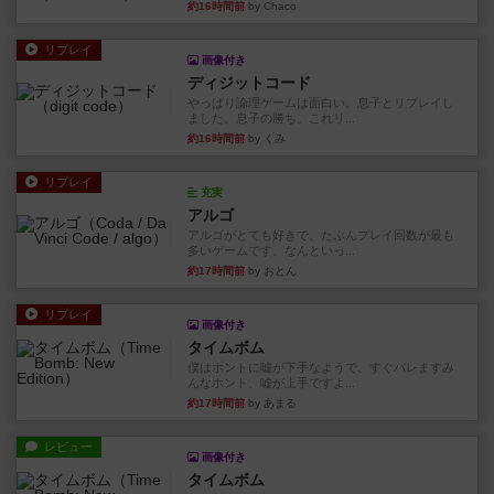
約16時間前
by Chaco
リプレイ
画像付き
ディジットコード
やっぱり論理ゲームは面白い。息子とリプレイし
ました。息子の勝ち。これリ...
約16時間前
by くみ
リプレイ
充実
アルゴ
アルゴがとても好きで、たぶんプレイ回数が最も
多いゲームです。なんといっ...
約17時間前
by おとん
リプレイ
画像付き
タイムボム
僕はホントに嘘が下手なようで、すぐバレますみ
んなホント、嘘が上手ですよ...
約17時間前
by あまる
レビュー
画像付き
タイムボム