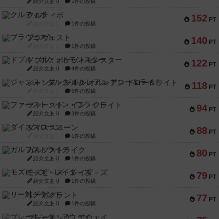
紹介文あり
1件の投稿
クルティボ
152
PT
紹介文なし
1件の投稿
ブラヴェスト
140
PT
紹介文なし
1件の投稿
ドブル：ポケットモンスター
122
PT
紹介文あり
4件の投稿
ジャンヌ・ダルク-オルレアン ドロー＆ライト
118
PT
紹介文なし
5件の投稿
ファースト・イン・フライト
94
PT
紹介文あり
3件の投稿
ダイススローン
88
PT
紹介文なし
1件の投稿
ガルフストライク
80
PT
紹介文あり
1件の投稿
モズビ－ズ・レイダ－ズ
79
PT
紹介文あり
1件の投稿
リー対グラント
77
PT
紹介文あり
1件の投稿
ブレーキング・アウェイ