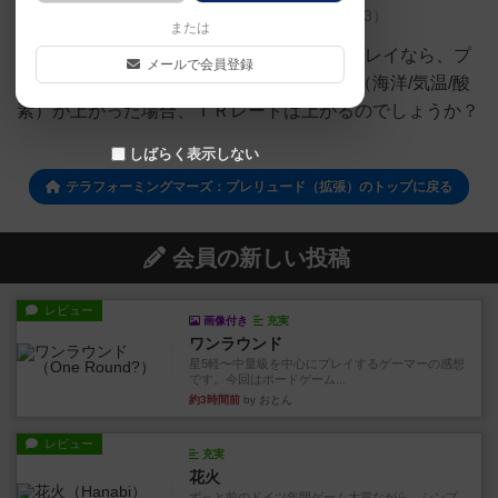
グローバルパラメータの扱い。
（
3）
または
プレリュードカードのプレイが1世代でのプレイなら、プ
メールで会員登録
レリュードカードでグローバルパラメータ（海洋/気温/酸
素）が上がった場合、ＴＲレートは上がるのでしょうか？
しばらく表示しない
テラフォーミングマーズ：プレリュード（拡張）のトップに戻る
会員の新しい投稿
レビュー
画像付き
充実
ワンラウンド
星5軽〜中量級を中心にプレイするゲーマーの感想
です。今回はボードゲーム...
約3時間前
by おとん
レビュー
充実
花火
ずっと前のドイツ年間ゲーム大賞ながら、シンプ