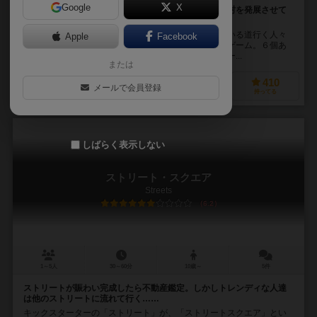
Google
X
能力の異なる様々な人物カードを集めていき、自分の村を発展させて
いくゲーム
中世の新たな村の開祖となって、独自の技術を持っている道行く人々
Apple
Facebook
を村に招きながら、自分の村を発展させていくカードゲーム。６個あ
る山札が無くなり第２市場フェイズが終了したら、ゲー...
または
170
435
69
410
メールで会員登録
興味あり
経験あり
お気に入り
持ってる
しばらく表示しない
ストリート・スクエア
Streets
6.2
1～5人
30～60分
10歳～
5件
ストリートが賑わい完成したら不動産鑑定。しかしトレンディな人達
は他のストリートに流れて行く……
キックスターターの「ストリート」が、「ストリートスクエア」とい