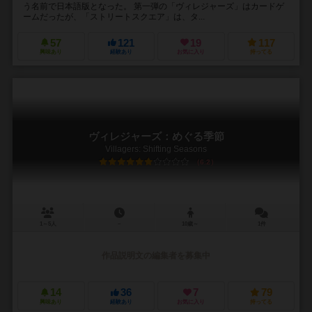
う名前で日本語版となった。 第一弾の「ヴィレジャーズ」はカードゲ
ームだったが、「ストリートスクエア」は、タ...
57
121
19
117
興味あり
経験あり
お気に入り
持ってる
ヴィレジャーズ：めぐる季節
Villagers: Shifting Seasons
6.2
1～5人
－
10歳～
1件
作品説明文の編集者を募集中
14
36
7
79
興味あり
経験あり
お気に入り
持ってる