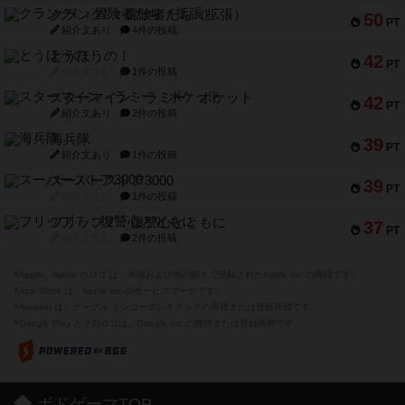
クランク! ：冒険者たち（拡張）
50
PT
紹介文あり
4件の投稿
とうほうの！
42
PT
紹介文なし
1件の投稿
スターマイン・ラミー ポケット
42
PT
紹介文あり
2件の投稿
海兵隊
39
PT
紹介文あり
1件の投稿
スーパーストア3000
39
PT
紹介文なし
1件の投稿
フリップ７：復讐心とともに
37
PT
紹介文なし
2件の投稿
※Apple、Apple のロゴ は、米国および他の国々で登録されたApple Inc.の商標です。
※App Store は、Apple Inc.のサービスマークです。
※Android は、グーグル インコーポレイテッドの商標または登録商標です。
※Google Play とそのロゴは、Google Inc.の商標または登録商標です。
ボドゲーマTOP