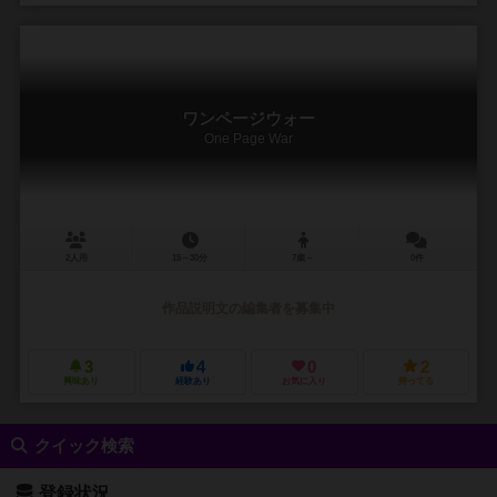
ワンページウォー
One Page War
2人用
15～30分
7歳～
0件
作品説明文の編集者を募集中
3
4
0
2
興味あり
経験あり
お気に入り
持ってる
クイック検索
登録状況