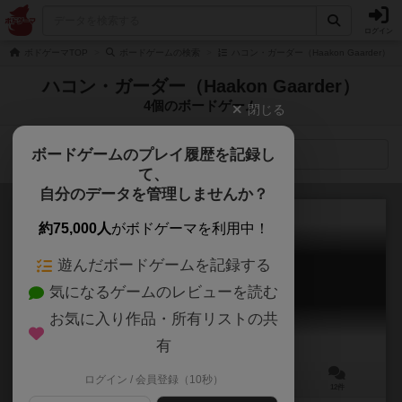
ログイン
ボドゲーマTOP
ボードゲームの検索
ハコン・ガーダー（Haakon Gaarder）
ハコン・ガーダー（Haakon Gaarder）
4個のボードゲーム
閉じる
ボードゲームのプレイ履歴を記録し
検索メニュー
て、
自分のデータを管理しませんか？
約75,000人
がボドゲーマを利用中！
遊んだボードゲームを記録する
ヴィレジャーズ
気になるゲームのレビューを読む
Villagers
6.0
お気に入り作品・所有リストの共
有
ログイン / 会員登録（10秒）
1～5人
30～60分
10歳～
12件