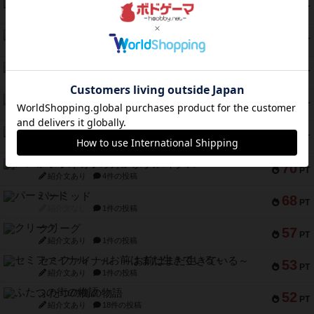
トランスオリエント・エクスプレス
119
PT
紹介文なし
1件の投稿
フラットアイアン
118
PT
紹介文なし
2件の投稿
エコーズ・オブ・タイム
118
PT
紹介文なし
8件の投稿
南北戦争
79
PT
紹介文あり
1件の投稿
キャプテン・フリップ：イスラ・ボンバ
72
PT
紹介文なし
2件の投稿
メメントオンラインタクティクス
70
PT
紹介文あり
4件の投稿
パーミッド
68
PT
紹介文なし
1件の投稿
クリーグ
57
PT
紹介文あり
1件の投稿
セミファイナル ～お前はまだ生きている～
53
PT
紹介文あり
1件の投稿
ふたつの街の物語
52
PT
紹介文あり
18件の投稿