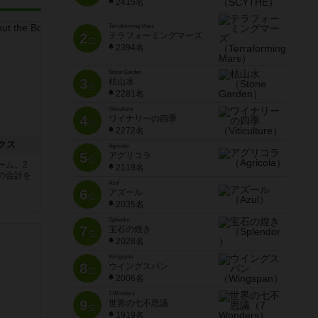
2415名
Terraforming Mars
2
テラフォーミングマーズ
位
2394名
Stone Garden
3
枯山水
位
2281名
Viticulture
4
ワイナリーの四季
位
2272名
クス
Agricola
5
アグリコラ
位
ーム。2
2119名
の合計を
Azul
6
アズール
位
2035名
Splendor
7
宝石の煌き
位
2028名
Wingspan
8
ウイングスパン
位
2006名
7 Wonders
9
世界の七不思議
位
1919名