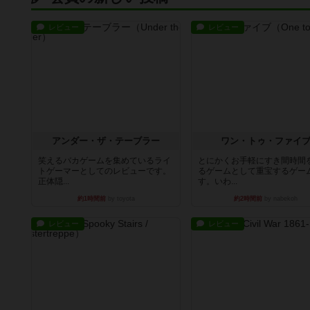
レビュー
レビュー
アンダー・ザ・テーブラー
ワン・トゥ・ファイ
笑えるバカゲームを集めているライ
とにかくお手軽にすき間時間
トゲーマーとしてのレビューです。
るゲームとして重宝するゲー
正体隠...
す。いわ...
約1時間前
by toyota
約2時間前
by nabekoh
レビュー
レビュー