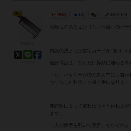
仙人
194名
1名
0
4年以上前
戦略性のあるビンゴという感じのパー
9割ぼっち
内訳の決まった数字カードが1枚ずつ
シェアする
最終得点は「どれだけ昇順に埋める事
また、パッケージのど真ん中にも書か
つずらした数字」を書く事になります
連続数によって点数は段々と跳ね上が
ます。
一人が数字を引いて宣言、それぞれが