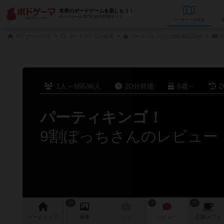
世界のボードゲームを楽しもう！
ボードゲーム専門の総合情報サイト
データベース
検
ボドゲーマTOP
ボードゲームの検索
パーティキンゴの通販/商品詳細
作
1人～65536人
20分前後
6歳～
2
パーティキンゴ！
9割ぼっちさんのレビュー
10
3
35
ゲーム
トップ
画像
動画
レビュー
店舗/
カフェ