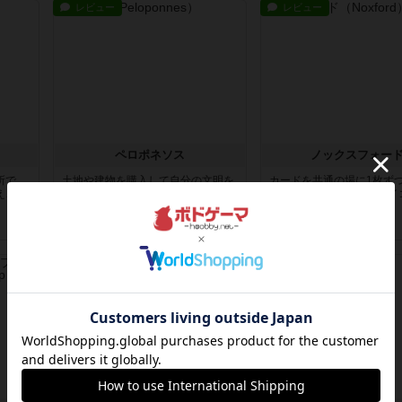
レビュー
レビュー
ペロポネソス
ノックスフォー
所で
土地や建物を購入して自分の文明を
カードを共通の場に1枚ず
え、得
拡大し、きたる災害に備えて最終勝
ていき、制覇した街のアイ
利点を...
利点と...
4年以上前
の投稿
4年以上前
の投稿
レビュー
レビュー