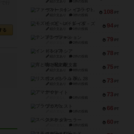
紹介文あり
1件の投稿
行で行
ファースト・イン・フライト
108
PT
紹介文あり
3件の投稿
モズビ－ズ・レイダ－ズ
94
PT
紹介文あり
1件の投稿
する
テンプテーション
79
PT
紹介文なし
2件の投稿
インドネシア
78
PT
紹介文あり
2件の投稿
宵と暁の呪文書
75
PT
紹介文あり
8件の投稿
リスボン・トラム 28
73
PT
紹介文あり
9件の投稿
アマナイト
73
PT
紹介文なし
1件の投稿
ブラヴェスト
66
PT
紹介文なし
1件の投稿
スペクタキュラー
60
PT
紹介文なし
1件の投稿
スモールワールド