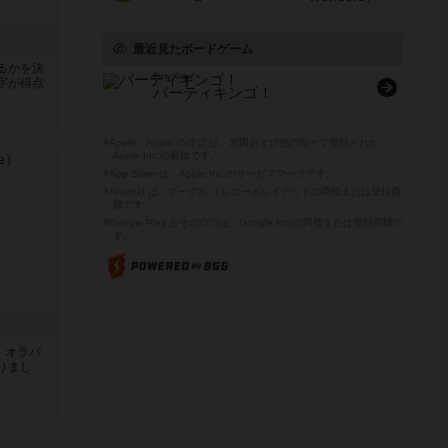
最近見たボードゲーム
るかを決
Party Kingo!
字が得点
パーティキンゴ！
※Apple、Apple のロゴ は、米国および他の国々で登録された
Apple Inc.の商標です。
※App Store は、Apple Inc.のサービスマークです。
※Android は、グーグル インコーポレイテッドの商標または登録商
標です。
※Google Play とそのロゴは、Google Inc.の商標または登録商標で
す。
す。オラパ
りまし