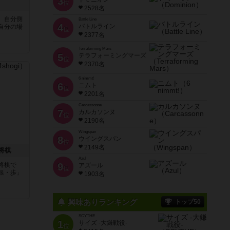
3
位
2528名
、自分側
Battle Line
4
バトルライン
自分の場
位
2377名
Terraforming Mars
5
テラフォーミングマーズ
位
2370名
6 nimmt!
6
ニムト
位
2201名
Carcassonne
7
カルカソンヌ
位
2190名
Wingspan
8
ウイングスパン
位
2149名
将棋
Azul
将棋で
9
アズール
位
銀・歩」
1903名
興味ありランキング
トップ50
SCYTHE
1
サイズ -大鎌戦役-
位