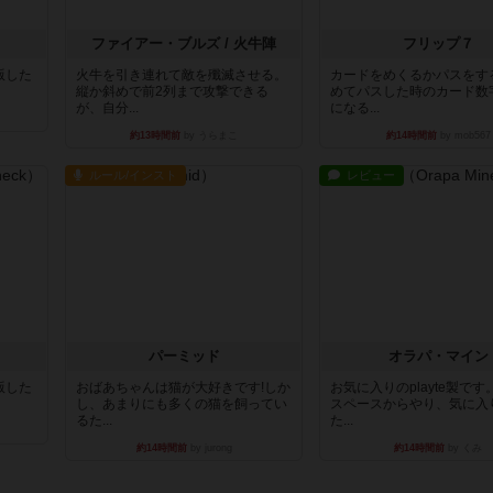
ファイアー・ブルズ / 火牛陣
フリップ７
出版した
火牛を引き連れて敵を殲滅させる。
カードをめくるかパスをす
縦か斜めで前2列まで攻撃できる
めてパスした時のカード数
が、自分...
になる...
約13時間前
by うらまこ
約14時間前
by mob567
ルール/インスト
レビュー
パーミッド
オラパ・マイン
出版した
おばあちゃんは猫が大好きです!しか
お気に入りのplayte製で
し、あまりにも多くの猫を飼ってい
スペースからやり、気に入
るた...
た...
約14時間前
by jurong
約14時間前
by くみ