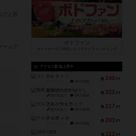
ムだと思
ボドファン
ゲームで
ボードゲームに特化したクラウドファンディング
アクセス数 急上昇中
コレクト！
340
PT
紹介文なし
1件の投稿
無限まちがいさがし
322
PT
紹介文あり
2件の投稿
ガルフストライク
217
PT
紹介文あり
1件の投稿
クルティボ
203
PT
紹介文なし
1件の投稿
1809
112
PT