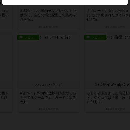
レイルロード・インク：ディープブルー・エディション
カスカディア
ボタニク
イコロ
地形タイルと動物チップをセットで
共通ボードにタイルを置き
を描い
獲得し、自分の場に配置して最終得
にはじき出されたタイルを
点を稼...
に配置...
4年以上前
の投稿
4年以上前
の投稿
レビュー
レビュー
フルスロットル！
4＊4サイズの食パン
け描か
6台のバイクの内3位以内入賞する色
少し新要素を加えた簡易版
枚を組
を当てるゲームです。カードには各
す。使うコマは「飛・角・
色1...
に加えて...
4年以上前
の投稿
4年以上前
の投稿