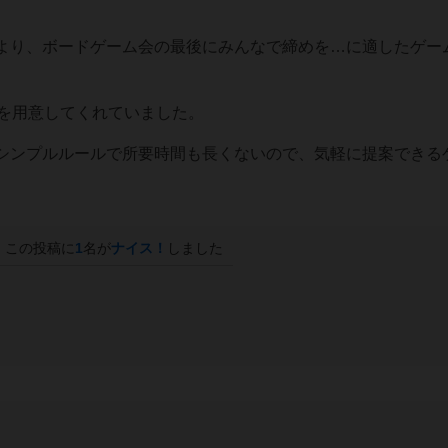
より、ボードゲーム会の最後にみんなで締めを…に適したゲー
品を用意してくれていました。
シンプルルールで所要時間も長くないので、気軽に提案できる
この投稿に
1
名が
ナイス！
しました