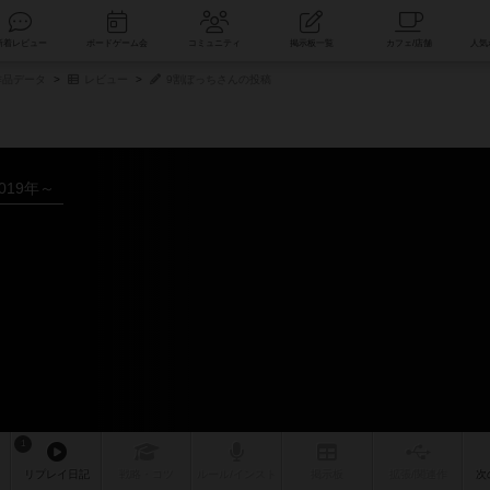
索
新着レビュー
ボードゲーム会
コミュニティ
掲示板一覧
品データ
レビュー
9割ぼっちさんの投稿
019年～
1
リプレイ
日記
戦略
・コツ
ルール
/インスト
掲示板
拡張/関連
作
次