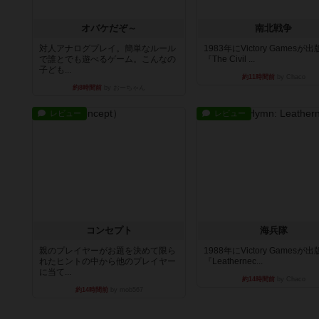
オバケだぞ～
南北戦争
対人アナログプレイ。簡単なルール
1983年にVictory Gamesが
で誰とでも遊べるゲーム。こんなの
『The Civil ...
子ども...
約11時間前
by Chaco
約8時間前
by おーちゃん
レビュー
レビュー
コンセプト
海兵隊
親のプレイヤーがお題を決めて限ら
1988年にVictory Gamesが
れたヒントの中から他のプレイヤー
『Leathernec...
に当て...
約14時間前
by Chaco
約14時間前
by mob567