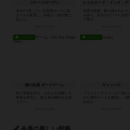
コテージガーデン
各自2つ持っている花壇ボードに花
道路や鉄路、駅の描かれたサ
タイルを配置し、鉢植えへ苗の数に
を振り、自分のボードに出目
応じた...
て繋げ...
4年以上前
の投稿
4年以上前
の投稿
レビュー
レビュー
種の起源 ボードゲーム
キャンバス
島で資源を貯め、それらを消費して
イラストとアイコンが一部だ
新種を発見し、船を進め勝利点を稼
れた透明カードを獲得し、3
ぐゲー...
み合わ...
4年以上前
の投稿
4年以上前
の投稿
会員の新しい投稿