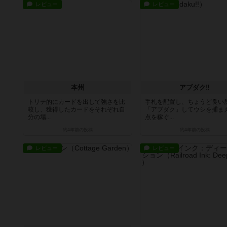
レビュー
レビュー
本州
アブダク‼
トリテ的にカードを出して強さを比
手札を配置し、ちょうど良い
較し、獲得したカードをそれぞれ自
「アブダク」してウシを捕ま
分の場...
点を稼ぐ...
約4年前
の投稿
約4年前
の投稿
レビュー
レビュー