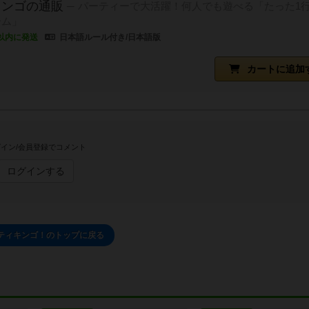
キンゴの通販
パーティーで大活躍！何人でも遊べる「たった1
ーム」
以内に発送
日本語ルール付き/日本語版
カートに追加
イン/会員登録でコメント
ログインする
ティキンゴ！のトップに戻る