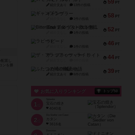
59
PT
紹介文あり
13件の投稿
ギャンブラー
58
PT
紹介文なし
2件の投稿
Bitter End ブタペスト救出作戦
52
PT
紹介文なし
1件の投稿
ラピード
46
PT
紹介文なし
1件の投稿
ド
ザ・フラッフィー・ライト
44
PT
つ配置し
紹介文なし
0件の投稿
コンを勝
ふたつの城の物語
39
PT
紹介文あり
6件の投稿
お気に入りランキング
トップ50
Splendor
1
宝石の煌き
位
4040名
Die Siedler von Catan
2
カタン
位
3616名
Dominion
ドミニオン