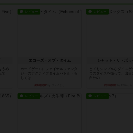
レビュー
レビュー
ブ
エコーズ・オブ・タイム
シャット・ザ・ボッ
をうめ
カードゲームにファイナルファンタ
とてもシンプルなダイスゲ
ムで
ジーのアクティブタイムバトル（も
つのダイスを振って、出目
しくは...
自分の...
約6時間前
by ジェイとと
約6時間前
by OSAっち
レビュー
レビュー