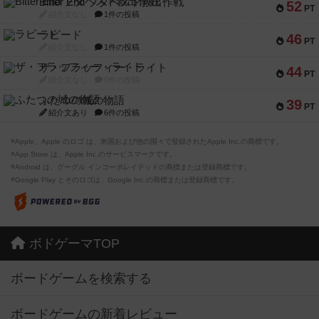
Bitter End ブタペスト救出作戦
52
PT
紹介文なし
1件の投稿
ラピード
46
PT
紹介文なし
1件の投稿
ザ・フラッフィー・ライト
44
PT
紹介文なし
0件の投稿
ふたつの城の物語
39
PT
紹介文あり
6件の投稿
※Apple、Apple のロゴ は、米国および他の国々で登録されたApple Inc.の商標です。
※App Store は、Apple Inc.のサービスマークです。
※Android は、グーグル インコーポレイテッドの商標または登録商標です。
※Google Play とそのロゴは、Google Inc.の商標または登録商標です。
ボドゲーマTOP
ボードゲームを検索する
ボードゲームの新着レビュー