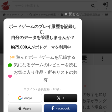
ログイン
閉じる
ボドゲーマTOP
ボードゲームの検索
パーティキンゴの通販/商品詳細
作
ボードゲームのプレイ履歴を記録し
て、
パーティキンゴ！
自分のデータを管理しませんか？
3件のレビュー
約75,000人
がボドゲーマを利用中！
遊んだボードゲームを記録する
10
3
35
トップ
画像
動画
レビュー
カフェ
気になるゲームのレビューを読む
お気に入り作品・所有リストの共
神
243名
0名
0
有
ログイン / 会員登録（10秒）
ふみのりんぐ
（ふみんち
紙に描かれた２５マスに１～３５の数字を昇順
ゅ）
Google
X
から降順に埋めていくのですが、数字がランダ
ムに出てくるので途中で途切れてしまう場合が
Apple
Facebook