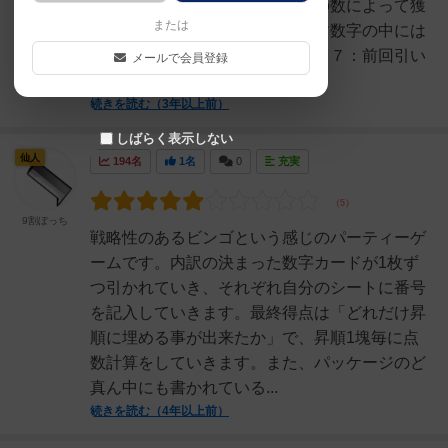
結構ありますなので繋げた数字の数によって獲
または
得できる点数が上がっていきます数字の中には
特殊な数字２種類存在します・＋７：前回引い
メールで会員登録
た数字に＋７した数字に...
続きを読む（3年以上前）
しばらく表示しない
仙人
194名
1名
0
充実
9割ぼっち
戦略性のあるビンゴという感じのパーティーゲ
ームです。内訳の決まった数字カードが1枚ず
つ引かれていき、それぞれ自分のシートに番号
を記入していきます。最終得点は「どれだけ昇
順に埋める事が出来たか」で、昇順1塊毎に点
数計算をしていきます。また、パッケージのど
真ん中にも書かれている...
続きを読む（4年以上前）