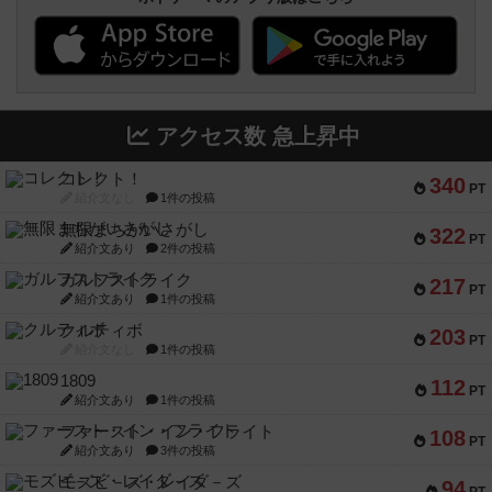
アクセス数 急上昇中
コレクト！
340
PT
紹介文なし
1件の投稿
無限まちがいさがし
322
PT
紹介文あり
2件の投稿
ガルフストライク
217
PT
紹介文あり
1件の投稿
クルティボ
203
PT
紹介文なし
1件の投稿
1809
112
PT
紹介文あり
1件の投稿
ファースト・イン・フライト
108
PT
紹介文あり
3件の投稿
モズビ－ズ・レイダ－ズ
94