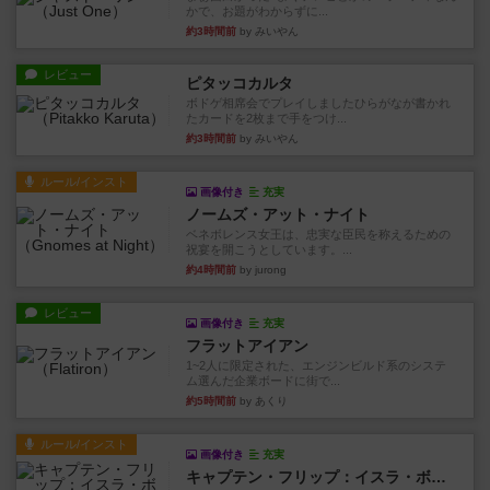
かで、お題がわからずに...
約3時間前
by みいやん
レビュー
ピタッコカルタ
ボドゲ相席会でプレイしましたひらがなが書かれ
たカードを2枚まで手をつけ...
約3時間前
by みいやん
ルール/インスト
画像付き
充実
ノームズ・アット・ナイト
ベネボレンス女王は、忠実な臣民を称えるための
祝宴を開こうとしています。...
約4時間前
by jurong
レビュー
画像付き
充実
フラットアイアン
1~2人に限定された、エンジンビルド系のシステ
ム選んだ企業ボードに街で...
約5時間前
by あくり
ルール/インスト
画像付き
充実
キャプテン・フリップ：イスラ・ボンバ