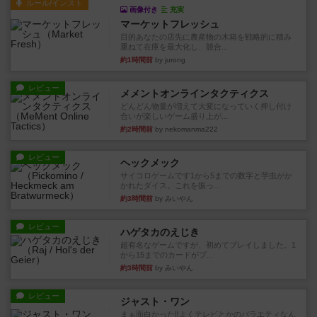
ルール/インスト
画像付き
充実
マーケットフレッシュ
目的あなたの店先に農産物の木箱を戦略的に積み
重ねて在庫を最大化し、競合...
約1時間前
by jurong
レビュー
メメントオンラインタクティクス
どんどん物量が増えて大変になっていく押し付け
合いが楽しいゲーム盛り上が...
約2時間前
by nekomanma222
レビュー
ヘックメック
サイコロゲームです1から5までの数字と芋虫がか
かれたダイス。これを振っ...
約3時間前
by みいやん
レビュー
ハゲタカのえじき
超有名なゲームですが、初めてプレイしました。1
から15までのカードがプ...
約3時間前
by みいやん
レビュー
ジャスト・ワン
まぁ面白かった‼️よくテレビとかのバラエティなん