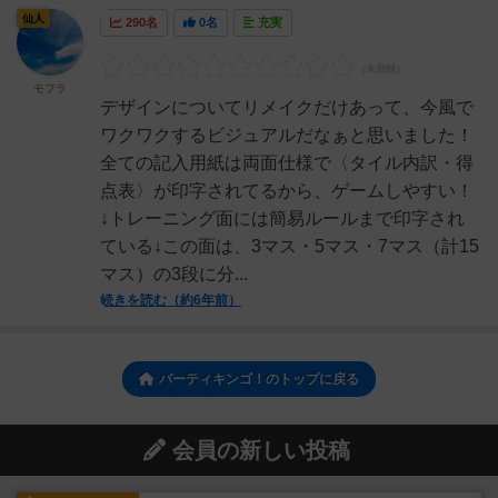
仙人
290名
0名
充実
モフラ
デザインについてリメイクだけあって、今風で
ワクワクするビジュアルだなぁと思いました！
全ての記入用紙は両面仕様で〈タイル内訳・得
点表〉が印字されてるから、ゲームしやすい！
↓トレーニング面には簡易ルールまで印字され
ている↓この面は、3マス・5マス・7マス（計15
マス）の3段に分...
続きを読む（約6年前）
パーティキンゴ！のトップに戻る
会員の新しい投稿