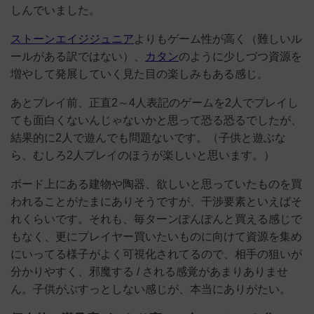
しんでいました。
ストーンエイジジュニア
よりもゲーム性が高く（難しいル
ールがある訳ではない）、
カタン
のように少しづつ資源を
増やして発展していく見た目の楽しみもある感じ。
あとプレイ前、正直2～4人表記のゲームを2人でプレイし
ても面白くないんじゃないかと思って恐る恐るでしたが、
結果的に2人で遊んでも問題ないです。（子供と遊ぶな
ら、むしろ2人プレイのほうが楽しいと思います。）
ボード上にある建物や陶器、欲しいと思っていたものを買
われることがたまにありそうですが、干渉要素といえばそ
れくらいです。それも、毎ターンぽんぽんと買える感じで
もなく、更にプレイヤー買いたいものに向けて資源を集め
にいってる様子がよく可視化されてるので、相手の狙いが
分かりやすく、邪魔する / される感覚があまりありませ
ん。子供がぶすっとしない感じが、本当にありがたい。