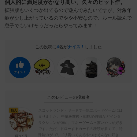
個人的に満足度がかなり高い、久々のヒット作。
拡張版もいくつか出てるので遊んでみたいですが、対象年
齢が少し上がっているのでやや不安なので、ルール読んで
息子でもいけそうだったらやってみます！
この投稿に
4
名が
ナイス！
しました
ナイス！
このレビューの投稿者
スコットランド・ヤードで一気にボードゲームには
仙人
まりました。 中量級前後・戦略/心理戦などインタ
ラクションが強め、マネーゲームっぽいやつが好き
です。ただ、ドローするカードの種類が多くて、特
殊能力がゴリゴリ書いてあるやつはそんなに好きで
ぽっくり