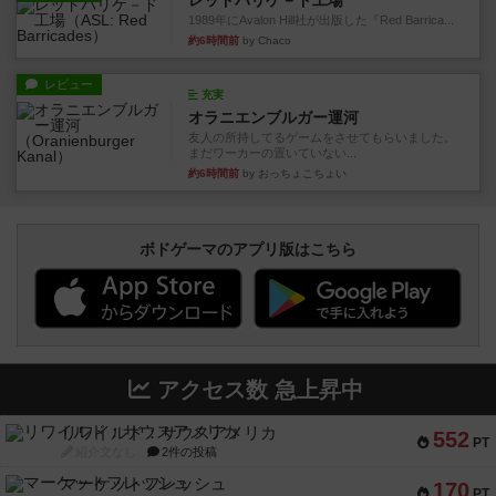
レッドバリケ－ド工場
1989年にAvalon Hill社が出版した『Red Barrica...
約6時間前
by Chaco
レビュー
充実
オラニエンブルガー運河
友人の所持してるゲームをさせてもらいました。
まだワーカーの置いていない...
約6時間前
by おっちょこちょい
ボドゲーマのアプリ版はこちら
アクセス数 急上昇中
リワイルド：サウスアメリカ
552
PT
紹介文なし
2件の投稿
マーケットフレッシュ
170
PT