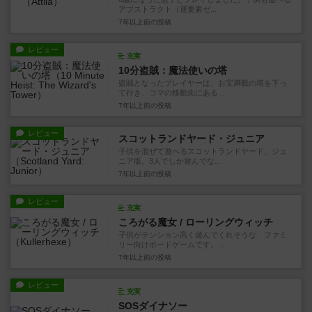
アブストラクト（運要素ゼ...
7年以上前
の投稿
レビュー
充実
10分盗賊：魔法使いの塔
盗賊となったプレイヤーは、お宝満載の塔を下っ
て行き、コマの移動先にある...
7年以上前
の投稿
レビュー
スコットランドヤード・ジュニア
子供を混ぜて遊べるスコットランドヤード、ジュ
ニア版。3人でしか遊んでな...
7年以上前
の投稿
レビュー
充実
ころがる魔女 / ローリングウィッチ
子供がテンション高く遊んでくれそうな、ファミ
リー向けボードゲームです。...
7年以上前
の投稿
レビュー
充実
SOSダイナソー