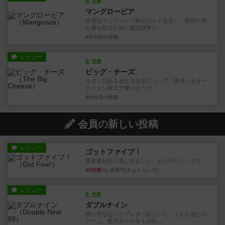
充実
マングロービア
綺麗なマングローブ林のボードを使い、族長の座
を勝ち取るために建設競争し...
9年弱前
の投稿
レビュー
充実
ビッグ・チーズ
ネズミ10匹を抱える社長になって『案件』をオー
クション形式で奪い合うゲ...
約9年前
の投稿
会員の新しい投稿
レビュー
ゴットファイブ！
運要素があり楽しめました。またやりたいです。
40分前
by 金賢守(キムヒョンス)
レビュー
充実
ダブルナイン
雑に死なないラブレターみたいな、そんな感じの
ゲーム。数字カードを１の位...