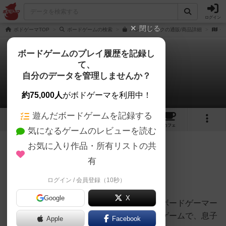
ログイン
閉じる
ボドゲーマTOP
ボードゲームの検索
パレオリシックの通販/商品詳細
作
ボードゲームのプレイ履歴を記録し
て、
パレオリシック
自分のデータを管理しませんか？
ぽっくりさんのレビュー
約75,000人
がボドゲーマを利用中！
遊んだボードゲームを記録する
17
4
1
トップ
画像
動画
レビュー
カフェ
気になるゲームのレビューを読む
お気に入り作品・所有リストの共
446名
4名
0
約8年前
有
ログイン / 会員登録（10秒）
5歳の息子と2人で遊んでみました。
Google
X
個人的に＆息子的にとても高評価でした。ボードゲーマー
にとってもプレイ感のしっかりあるボードゲームで、息子
Apple
Facebook