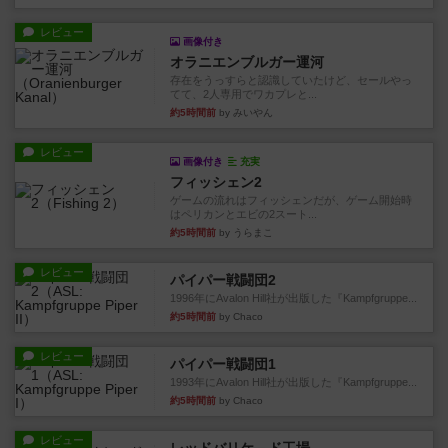
レビュー
画像付き
オラニエンブルガー運河
存在をうっすらと認識していたけど、セールやっ
てて、2人専用でワカプレと...
約5時間前
by みいやん
レビュー
画像付き
充実
フィッシェン2
ゲームの流れはフィッシェンだが、ゲーム開始時
はペリカンとエビの2スート...
約5時間前
by うらまこ
レビュー
パイパー戦闘団2
1996年にAvalon Hill社が出版した『Kampfgruppe...
約5時間前
by Chaco
レビュー
パイパー戦闘団1
1993年にAvalon Hill社が出版した『Kampfgruppe...
約5時間前
by Chaco
レビュー