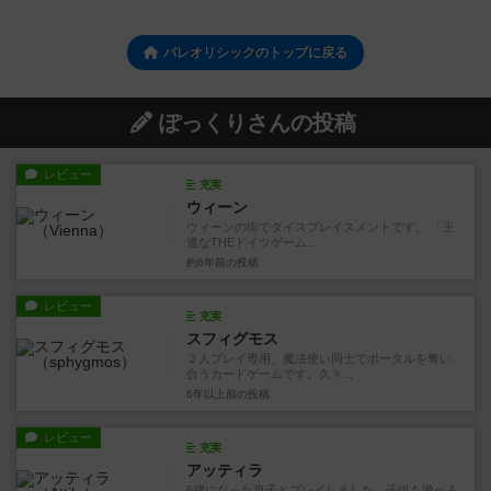
パレオリシックのトップに戻る
ぽっくりさんの投稿
レビュー
充実
ウィーン
ウィーンの街でダイスプレイスメントです。 「王
道なTHEドイツゲーム...
約6年前
の投稿
レビュー
充実
スフィグモス
２人プレイ専用、魔法使い同士でポータルを奪い
合うカードゲームです。久々...
6年以上前
の投稿
レビュー
充実
アッティラ
6歳になった息子とプレイしました。子供も遊べる