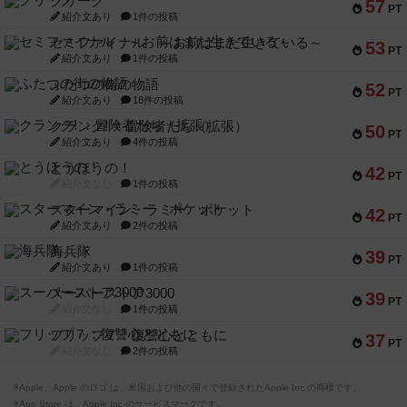
クリーグ
57
PT
紹介文あり
1件の投稿
セミファイナル ～お前はまだ生きている～
53
PT
紹介文あり
1件の投稿
ふたつの街の物語
52
PT
紹介文あり
18件の投稿
クランク! ：冒険者たち（拡張）
50
PT
紹介文あり
4件の投稿
とうほうの！
42
PT
紹介文なし
1件の投稿
スターマイン・ラミー ポケット
42
PT
紹介文あり
2件の投稿
海兵隊
39
PT
紹介文あり
1件の投稿
スーパーストア3000
39
PT
紹介文なし
1件の投稿
フリップ７：復讐心とともに
37
PT
紹介文なし
2件の投稿
※Apple、Apple のロゴ は、米国および他の国々で登録されたApple Inc.の商標です。
※App Store は、Apple Inc.のサービスマークです。