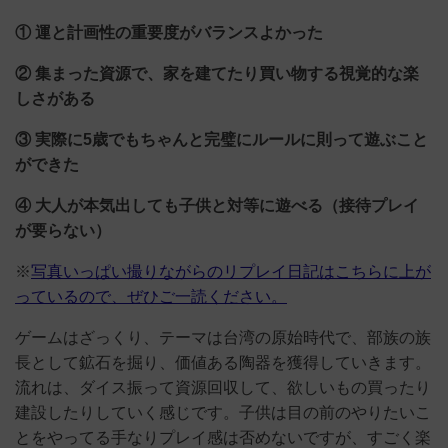
① 運と計画性の重要度がバランスよかった
② 集まった資源で、家を建てたり買い物する視覚的な楽
しさがある
③ 実際に5歳でもちゃんと完璧にルールに則って遊ぶこと
ができた
④ 大人が本気出
しても子供と対等に遊べる（接待プレイ
が要らない）
※
写真いっぱい撮りながらのリプレイ日記はこちらに上が
っているので、ぜひご一読ください。
ゲームはざっくり、テーマは台湾の原始時代で、部族の族
長として鉱石を掘り、価値ある陶器を獲得していきます。
流れは、
ダイス振って資源回収して、欲しいもの買ったり
建設したりしていく感じです。子供は目の前のやりたいこ
とをやってる手なりプレイ感は否めないですが、すごく楽