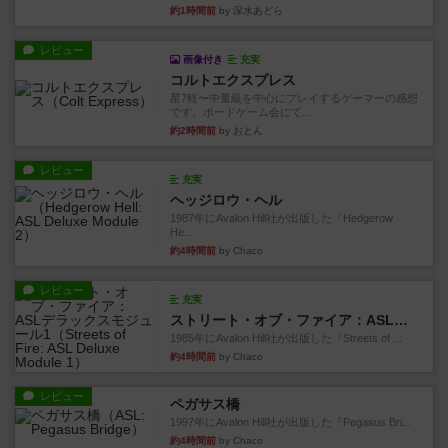
約1時間前
by 深水あどら
レビュー
画像付き
充実
コルトエクスプレス
星7軽〜中量級を中心にプレイするゲーマーの感想
です。ボードゲーム会にて...
約2時間前
by おとん
レビュー
充実
ヘッジロウ・ヘル
1987年にAvalon Hill社が出版した『Hedgerow
He...
約4時間前
by Chaco
レビュー
充実
ストリート・オブ・ファイア：ASLデラックスモジュール1
1985年にAvalon Hill社が出版した『Streets of ...
約4時間前
by Chaco
レビュー
ペガサス橋
1997年にAvalon Hill社が出版した『Pegasus Bri...
約4時間前
by Chaco