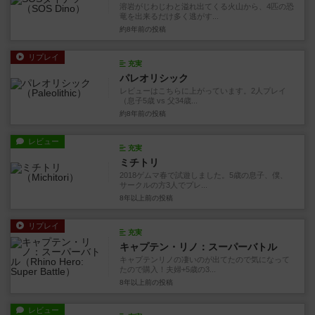
溶岩がじわじわと溢れ出てくる火山から、4匹の恐
竜を出来るだけ多く逃がす...
約8年前
の投稿
リプレイ
充実
パレオリシック
レビューはこちらに上がっています。2人プレイ
（息子5歳 vs 父34歳...
約8年前
の投稿
レビュー
充実
ミチトリ
2018ゲムマ春で試遊しました。5歳の息子、僕、
サークルの方3人でプレ...
8年以上前
の投稿
リプレイ
充実
キャプテン・リノ：スーパーバトル
キャプテンリノの凄いのが出てたので気になって
たので購入！夫婦+5歳の3...
8年以上前
の投稿
レビュー