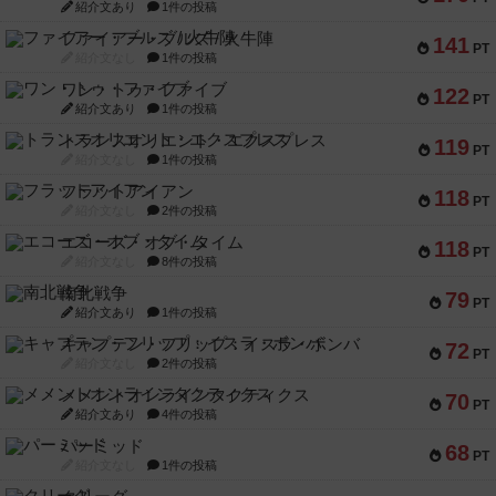
紹介文あり
1件の投稿
ファイアー・ブルズ / 火牛陣
141
PT
紹介文なし
1件の投稿
ワン・トゥ・ファイブ
122
PT
紹介文あり
1件の投稿
トランスオリエント・エクスプレス
119
PT
紹介文なし
1件の投稿
フラットアイアン
118
PT
紹介文なし
2件の投稿
エコーズ・オブ・タイム
118
PT
紹介文なし
8件の投稿
南北戦争
79
PT
紹介文あり
1件の投稿
キャプテン・フリップ：イスラ・ボンバ
72
PT
紹介文なし
2件の投稿
メメントオンラインタクティクス
70
PT
紹介文あり
4件の投稿
パーミッド
68
PT
紹介文なし
1件の投稿