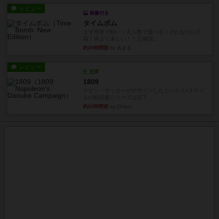
レビュー
画像付き
タイムボム
まず簡単で軽い！大人数で遊べる！それなのに小
箱！何より楽しい！！正体隠...
約20時間前
by あまる
レビュー
充実
1809
ケビン・ザッカーがデザインした１ヘクス=２マイ
ルの戦役級シリーズは以下...
約20時間前
by Chaco