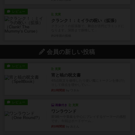
レビュー
充実
クランク！：ミイラの呪い（拡張）
クランク！の拡張版で、舞台が古代ピラミッドに
なります。深部まで探検して...
約2年前
の投稿
会員の新しい投稿
レビュー
充実
宵と暁の呪文書
4/5点呪文を修得したり使い魔にトークンを捧げた
りして得点を増やしてい...
約1時間前
by ワタル
レビュー
画像付き
充実
ワンラウンド
星5軽〜中量級を中心にプレイするゲーマーの感想
です。今回はボードゲーム...
約5時間前
by おとん