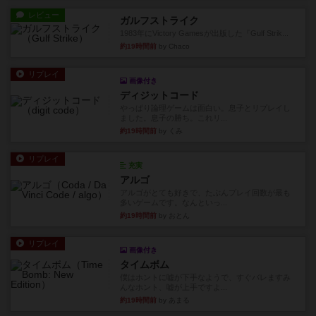
レビュー
ガルフストライク
1983年にVictory Gamesが出版した『Gulf Strik...
約19時間前
by Chaco
リプレイ
画像付き
ディジットコード
やっぱり論理ゲームは面白い。息子とリプレイし
ました。息子の勝ち。これリ...
約19時間前
by くみ
リプレイ
充実
アルゴ
アルゴがとても好きで、たぶんプレイ回数が最も
多いゲームです。なんといっ...
約19時間前
by おとん
リプレイ
画像付き
タイムボム
僕はホントに嘘が下手なようで、すぐバレますみ
んなホント、嘘が上手ですよ...
約19時間前
by あまる