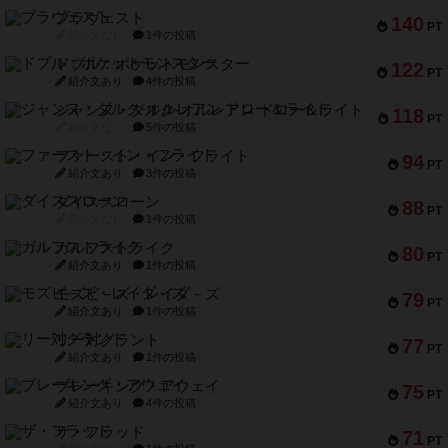
ブラヴェスト
140
PT
紹介文なし
1件の投稿
ドブル：ポケットモンスター
122
PT
紹介文あり
4件の投稿
ジャンヌ・ダルク-オルレアン ドロー＆ライト
118
PT
紹介文なし
5件の投稿
ファースト・イン・フライト
94
PT
紹介文あり
3件の投稿
ダイススローン
88
PT
紹介文なし
1件の投稿
ガルフストライク
80
PT
紹介文あり
1件の投稿
モズビ－ズ・レイダ－ズ
79
PT
紹介文あり
1件の投稿
リー対グラント
77
PT
紹介文あり
1件の投稿
ブレーキング・アウェイ
75
PT
紹介文あり
4件の投稿
ザ・フラッド
71
PT