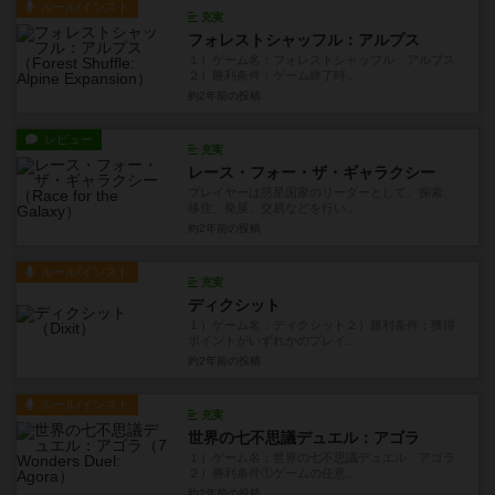
ルール/インスト
充実
フォレストシャッフル：アルプス
１）ゲーム名：フォレストシャッフル アルプス
２）勝利条件：ゲーム終了時...
約2年前
の投稿
レビュー
充実
レース・フォー・ザ・ギャラクシー
プレイヤーは惑星国家のリーダーとして、探索、
移住、発展、交易などを行い...
約2年前
の投稿
ルール/インスト
充実
ディクシット
１）ゲーム名：ディクシット２）勝利条件：獲得
ポイントがいずれかのプレイ...
約2年前
の投稿
ルール/インスト
充実
世界の七不思議デュエル：アゴラ
１）ゲーム名：世界の七不思議デュエル アゴラ
２）勝利条件①ゲームの任意...
約2年前
の投稿