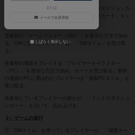
または
②「光カード」、「闇カード」、「イントロダクションカ
ード」、「場面カード」、「クライマックスカード」をシ
メールで会員登録
ャッフルして、場の中央に置く。
③最初の「ゲームマスター（GM）」を適当な方法で決め
しばらく表示しない
る。GMになったプレイヤーは、「GMタイル」を受け取
る。
④最初の場面をプレイする「プレイヤーキャラクター
（PC）」を適当な方法で決め、カードを受け取る。最初
の場面のPCに選ばれたプレイヤーは「場面PCタイル」を
受け取る。
④参加しているプレイヤーの誰かが、「イントロダクショ
ンカード」を引いて、読み上げる。
３）ゲームの進行
①「GMタイル」を持っているプレイヤーが、「場面カー