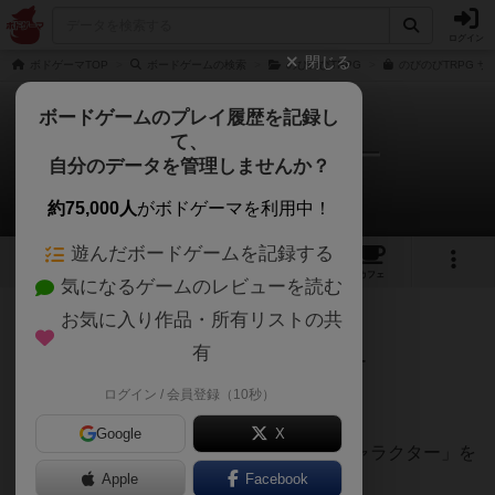
ログイン
閉じる
ボドゲーマTOP
ボードゲームの検索
のびのびTRPG
のびのびTRPG ザ
ボードゲームのプレイ履歴を記録し
て、
のびのびTRPG ザ・ホラー
自分のデータを管理しませんか？
Hideさんのルール/インスト
約75,000人
がボドゲーマを利用中！
遊んだボードゲームを記録する
4
2
16
109
トップ
画像
動画
レビュー
カフェ
気になるゲームのレビューを読む
お気に入り作品・所有リストの共
425名
1名
0
4年以上前
有
１）ゲーム名：
のびのびTRPG ザ・ホラー
ログイン / 会員登録（10秒）
２）ゲームの準備
Google
X
①プレイヤーがプレイする「プレイヤーキャラクター」を
カードから選ぶ。
Apple
Facebook