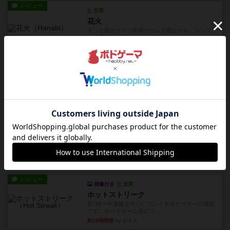
レビュー
充実
花火
ずっと前のドイツ年間ゲーム大賞ながら、シンプ
ルで簡単な小ゲームで今でも...
約8時間前
by tamio
レビュー
無限まちがいさがし
6つの場面カード（表、裏で違う絵）が何枚かあ
り、そのうち3つ選んで、同...
約10時間前
by ジェイとと
レビュー
充実
チケットトゥライド / チケットトゥライドアメリカ
デジタルソロプレイ。元祖チケライ？マップがた
くさん出てるからどれをプレ...
約12時間前
by おーちゃん
レビュー
画像付き
充実
ホットストリーク
星7軽〜中量級を中心にプレイするゲーマーの感想
です。ボードゲーム会にて...
約18時間前
by おとん