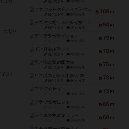
うため、
紹介文あり
1件の投稿
ファースト・イン・フライト
108
PT
紹介文あり
3件の投稿
モズビ－ズ・レイダ－ズ
94
PT
紹介文あり
1件の投稿
一つあり
テンプテーション
79
PT
紹介文なし
2件の投稿
インドネシア
78
PT
紹介文あり
2件の投稿
宵と暁の呪文書
75
PT
紹介文あり
8件の投稿
ダイス）
リスボン・トラム 28
73
PT
紹介文あり
9件の投稿
アマナイト
73
PT
紹介文なし
1件の投稿
）
ブラヴェスト
66
PT
紹介文なし
1件の投稿
スペクタキュラー
60
PT
紹介文なし
1件の投稿
スモールワールド