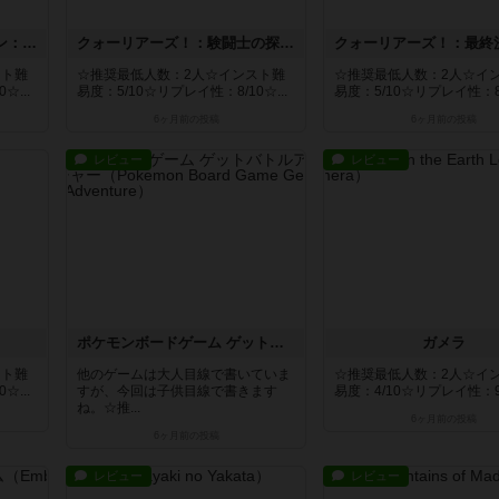
ダンジョンダイスオンライン：拡張第3弾『付与術の刻印』
クォーリアーズ！：験闘士の探求（拡張セット）
スト難
☆推奨最低人数：2人☆インスト難
☆推奨最低人数：2人☆イ
☆...
易度：5/10☆リプレイ性：8/10☆...
易度：5/10☆リプレイ性：8/1
6ヶ月前
の投稿
6ヶ月前
の投稿
レビュー
レビュー
ポケモンボードゲーム ゲットバトルアドベンチャー
ガメラ
スト難
他のゲームは大人目線で書いていま
☆推奨最低人数：2人☆イ
☆...
すが、今回は子供目線で書きます
易度：4/10☆リプレイ性：9/1
ね。☆推...
6ヶ月前
の投稿
6ヶ月前
の投稿
レビュー
レビュー