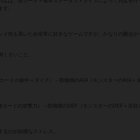
判定は、技カード＋基本ステータス＋ダイスによって判定を行
ます。
レイ性も高いため非常に好きなゲームですが、かなりの難点が
倒くさいこと。
技カードの命中＋ダイス）－防御側のAGI（モンスターのAGI＋
技カードの攻撃力）－防御側のDEF（モンスターのDEF＋出目
するのが結構なストレス。