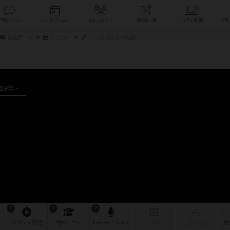
索
新着レビュー
ボードゲーム会
コミュニティ
掲示板一覧
作品データ
レビュー
くつろぎさんの投稿
019年～
ィ
2
1
2
リプレイ
日記
戦略
・コツ
ルール
/インスト
掲示板
拡張/関連
作
次