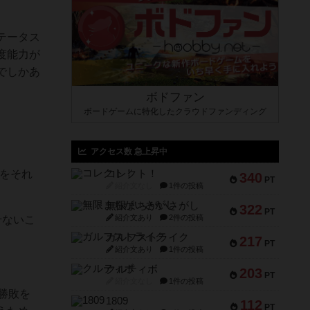
テータス
度能力が
でしかあ
ボドファン
ボードゲームに特化したクラウドファンディング
アクセス数 急上昇中
力をそれ
コレクト！
340
PT
紹介文なし
1件の投稿
無限まちがいさがし
322
PT
紹介文あり
2件の投稿
せないこ
ガルフストライク
217
PT
紹介文あり
1件の投稿
クルティボ
203
PT
紹介文なし
1件の投稿
勝敗を
1809
112
PT