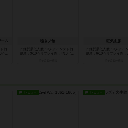
ゲーム
囁きノ館
狂気山脈
スト難
☆推奨最低人数：3人☆インスト難
☆推奨最低人数：3人☆イ
☆...
易度：3/10☆リプレイ性：4/10（...
易度：6/10☆リプレイ性：7/1
10ヶ月前
の投稿
10ヶ月前
の投稿
レビュー
レビュー