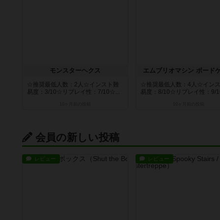
モンスターヘクス
エムブリオマシン ボード
☆推奨最低人数：2人☆インスト難
☆推奨最低人数：4人☆イン
易度：3/10☆リプレイ性：7/10☆...
易度：8/10☆リプレイ性：9/10
10ヶ月前
の投稿
10ヶ月前
の投稿
会員の新しい投稿
レビュー
レビュー