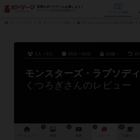
世界のボードゲームを楽しもう！
ボードゲーム専門の総合情報サイト
データベース
検
ボドゲーマTOP
ボードゲームの検索
Monsters Rhapsodyの通販/商品詳細
2人～8人
45分～60分
10歳～
2
モンスターズ・ラプソデ
くつろぎさんのレビュー
4
3
7
10
ゲーム
トップ
画像
動画
レビュー
店舗/
カフェ