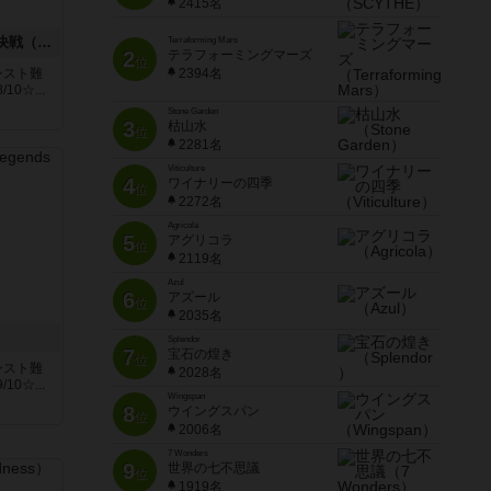
2415名
クォーリアーズ！：最終決戦（拡張セット）
Terraforming Mars
2
テラフォーミングマーズ
位
ンスト難
2394名
0☆...
Stone Garden
3
枯山水
位
2281名
Viticulture
4
ワイナリーの四季
位
2272名
Agricola
5
アグリコラ
位
2119名
Azul
6
アズール
位
2035名
Splendor
7
宝石の煌き
位
ンスト難
2028名
0☆...
Wingspan
8
ウイングスパン
位
2006名
7 Wonders
9
世界の七不思議
位
1919名