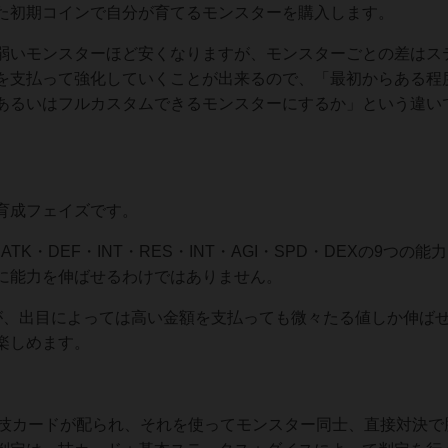
た初期コインで自分が育てるモンスターを購入します。
弱いモンスターほど安くなりますが、モンスターごとの差はス
を支払って強化していくことが出来るので、「最初からある程
あるいはフルカスタムできるモンスターにするか」という違い
育成フェイズです。
K・DEF・INT・RES・INT・AGI・SPD・DEXの9つの能
に能力を伸ばせるわけではありません。
が、出目によっては高い金額を支払っても微々たる値しか伸ば
楽しめます。
て技カードが配られ、それを使ってモンスター同士、直接対決で