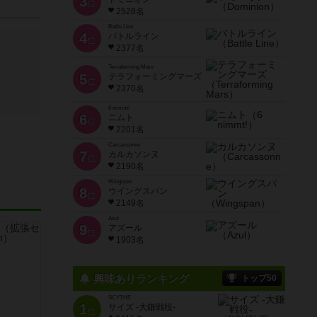
3
位
2528名
Battle Line
4
バトルライン
位
2377名
Terraforming Mars
5
テラフォーミングマーズ
位
2370名
6 nimmt!
6
ニムト
位
2201名
Carcassonne
7
カルカソンヌ
位
2190名
Wingspan
8
ウイングスパン
位
2149名
Azul
9
アズール
位
1903名
興味ありランキング
トップ50
SCYTHE
1
サイズ -大鎌戦役-
位