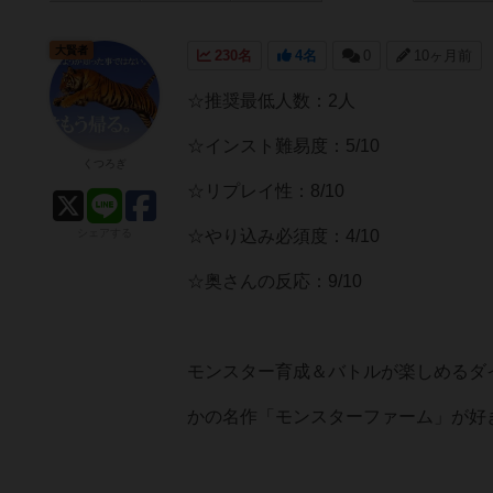
大賢者
230名
4名
0
10ヶ月前
☆推奨最低人数：2人
☆インスト難易度：5/10
くつろぎ
☆リプレイ性：8/10
シェアする
☆やり込み必須度：4/10
☆奥さんの反応：9/10
モンスター育成＆バトルが楽しめるダ
かの名作「モンスターファーム」が好