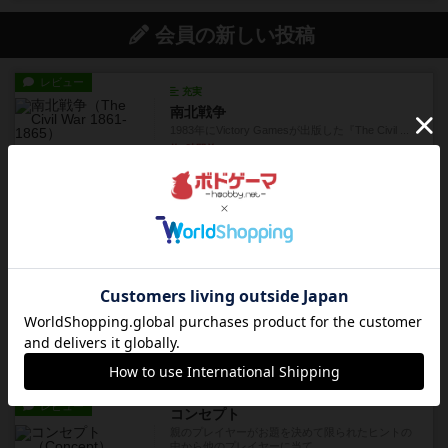
会員の新しい投稿
レビュー
充実
南北戦争
1983年にVictory Gamesが出版した『The Civil ...
約3時間前
by Chaco
レビュー
画像付き
ファイアー・ブルズ / 火牛陣
火牛を引き連れて敵を殲滅させる。縦か斜めで前2
列まで攻撃できるが、自分...
約5時間前
by うらまこ
レビュー
フリップ７
カードをめくるかパスをするかを決めてパスした
時のカード数字が得点になる...
約5時間前
by mob567
レビュー
コンセプト
親のプレイヤーがお題を決めて限られたヒントの
中から他のプレイヤーに当て...