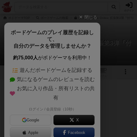
ログイン
閉じる
ボドゲーマTOP
ボードゲームの検索
Dungeon Dice Online 拡張第3弾『
ボードゲームのプレイ履歴を記録し
て、
ダンジョンダイスオンライン：拡張第3弾『付
自分のデータを管理しませんか？
与術の刻印』
くつろぎさんのレビュー
約75,000人
がボドゲーマを利用中！
遊んだボードゲームを記録する
1
1
2
トップ
画像
動画
レビュー
カフェ
気になるゲームのレビューを読む
お気に入り作品・所有リストの共
199名
3名
0
6ヶ月前
有
ログイン / 会員登録（10秒）
☆推奨最低人数：2人
Google
X
☆インスト難易度：4/10
Apple
Facebook
☆リプレイ性：8/10