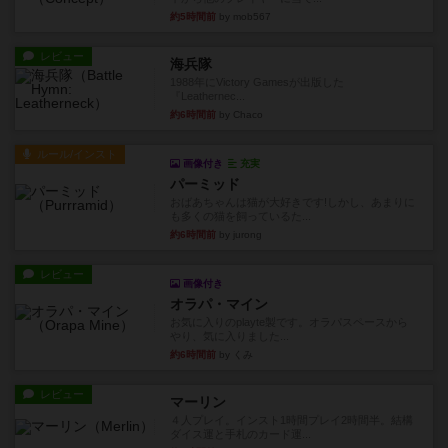
約5時間前
by mob567
レビュー
海兵隊
1988年にVictory Gamesが出版した
『Leathernec...
約6時間前
by Chaco
ルール/インスト
画像付き
充実
パーミッド
おばあちゃんは猫が大好きです!しかし、あまりに
も多くの猫を飼っているた...
約6時間前
by jurong
レビュー
画像付き
オラパ・マイン
お気に入りのplayte製です。オラパスペースから
やり、気に入りました...
約6時間前
by くみ
レビュー
マーリン
４人プレイ。インスト1時間プレイ2時間半。結構
ダイス運と手札のカード運...