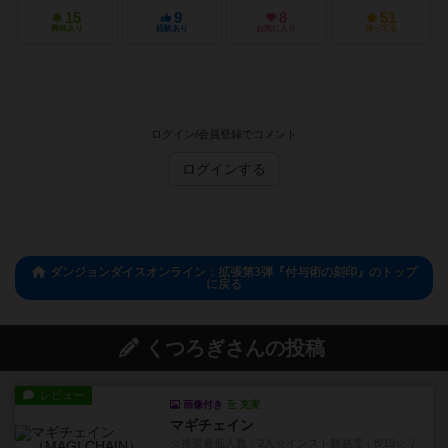
15
9
8
51
興味あり
経験あり
お気に入り
持ってる
ログイン/会員登録でコメント
ログインする
ダンジョンダイスオンライン：拡張第3弾『付与術の刻印』のトップ
に戻る
くつろぎさんの投稿
レビュー
画像付き
充実
マギチェイン
☆推奨最低人数：2人☆インスト難易度：8/10☆リ