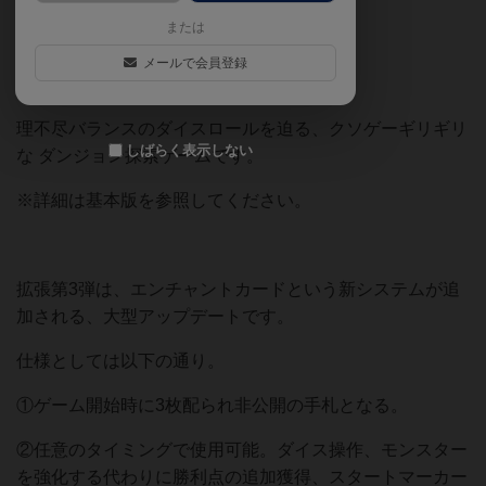
または
☆やり込み必須度：4/10
メールで会員登録
☆奥さんの反応：7/10
理不尽バランスのダイスロールを迫る、クソゲーギリギリ
しばらく表示しない
な ダンジョン探索ゲームです。
※詳細は基本版を参照してください。
拡張第3弾は、エンチャントカードという新システムが追
加される、大型アップデートです。
仕様としては以下の通り。
①ゲーム開始時に3枚配られ非公開の手札となる。
②任意のタイミングで使用可能。ダイス操作、モンスター
を強化する代わりに勝利点の追加獲得、スタートマーカー