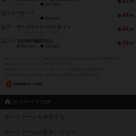
52
PT
紹介文なし
1件の投稿
ラピード
46
PT
紹介文なし
1件の投稿
ザ・フラッフィー・ライト
44
PT
紹介文なし
0件の投稿
ふたつの城の物語
39
PT
紹介文あり
6件の投稿
※Apple、Apple のロゴ は、米国および他の国々で登録されたApple Inc.の商標です。
※App Store は、Apple Inc.のサービスマークです。
※Android は、グーグル インコーポレイテッドの商標または登録商標です。
※Google Play とそのロゴは、Google Inc.の商標または登録商標です。
ボドゲーマTOP
ボードゲームを検索する
ボードゲームの新着レビュー