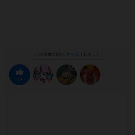
この投稿に
3
名が
ナイス！
しました
ナイス！