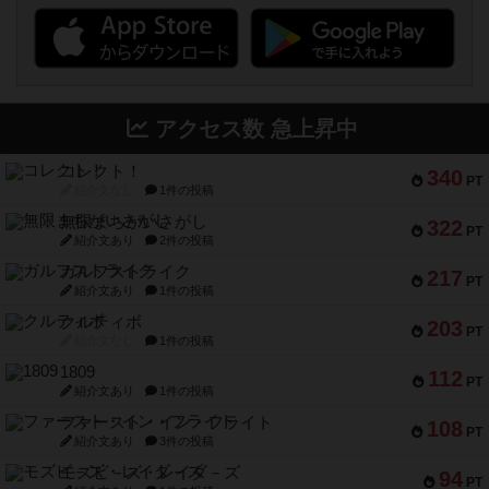
アクセス数 急上昇中
コレクト！
340
PT
紹介文なし
1件の投稿
無限まちがいさがし
322
PT
紹介文あり
2件の投稿
ガルフストライク
217
PT
紹介文あり
1件の投稿
クルティボ
203
PT
紹介文なし
1件の投稿
1809
112
PT
紹介文あり
1件の投稿
ファースト・イン・フライト
108
PT
紹介文あり
3件の投稿
モズビ－ズ・レイダ－ズ
94
PT