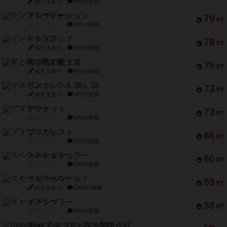
紹介文あり
1件の投稿
テンプテーション
79
PT
紹介文なし
2件の投稿
インドネシア
78
PT
紹介文あり
2件の投稿
宵と暁の呪文書
75
PT
紹介文あり
8件の投稿
リスボン・トラム 28
73
PT
紹介文あり
9件の投稿
アマナイト
73
PT
紹介文なし
1件の投稿
ブラヴェスト
66
PT
紹介文なし
1件の投稿
スペクタキュラー
60
PT
紹介文なし
1件の投稿
スモールワールド
59
PT
紹介文あり
13件の投稿
ギャンブラー
58
PT
紹介文なし
2件の投稿
Bitter End ブタペスト救出作戦