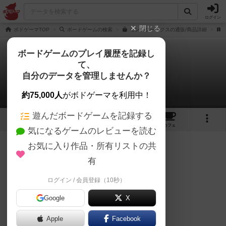
ログイン
閉じる
ボドゲーマTOP
ボードゲームの検索
モンスターヘクスの通販/商品詳細
ボードゲームのプレイ履歴を記録し
て、
モンスターヘクス
自分のデータを管理しませんか？
くつろぎさんのレビュー
約75,000人
がボドゲーマを利用中！
遊んだボードゲームを記録する
7
4
8
24
トップ
画像
動画
レビュー
カフェ
気になるゲームのレビューを読む
お気に入り作品・所有リストの共
197名
1名
0
10ヶ月前
有
ログイン / 会員登録（10秒）
☆推奨最低人数：2人
Google
X
☆インスト難易度：3/10
Apple
Facebook
☆リプレイ性：7/10