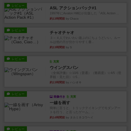
レビュー
ASL アクションパック#1
1997年にAvalon Hill社が出版した『ASL Action ...
約13時間前
by Chaco
レビュー
チャオチャオ
３～４人でわいわい遊ぶのにちょうどいい。ルー
ルは他の方が分かりやすく書...
約13時間前
by S
レビュー
充実
ウイングスパン
（全体評価）☆10/6（普通）（難易度）☆4/5（世
界観・見た目）☆5...
約13時間前
by ハシオキ
レビュー
画像付き
充実
一線を画す
簡単に言うと、トリックテイキングでモダンアー
トを行う、と言ったゲーム。...
約14時間前
by タカミネコウヘイ
レビュー