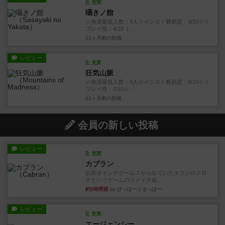
充実
囁きノ館
☆推奨最低人数：3人☆インスト難易度：3/10☆リ
プレイ性：4/10（...
11ヶ月前
の投稿
レビュー
充実
狂気山脈
☆推奨最低人数：3人☆インスト難易度：6/10☆リ
プレイ性：7/10☆...
11ヶ月前
の投稿
会員の新しい投稿
レビュー
充実
カブラン
以前オインクゲームスから出ていたタウンロクロ
クというゲームのリメイク版...
約5時間前
by ぽっぽーくるっぽー
レビュー
充実
エージェンシー