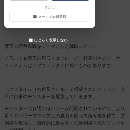
または
☆やり込み必須度：2/10
メールで会員登録
☆奥さんの反応：7/10
しばらく表示しない
魔王の座争奪戦をテーマにした陣取りゲー。
と言っても魔王の座云々はフレーバー程度のもので、ゲー
ムシステムはアブストラクトに近いものがあります。
へクスタイル（六角形タイル）で構成されたマップに、交
互に自軍のモンスターを配置していきます。
モンスターの各辺にはパワーが記載されているので、より
多くのパワーでマップ上の魔石を囲って所有権を得て、勝
利点を獲得し、最終的に最も多くの勝利点を得たプレイヤ