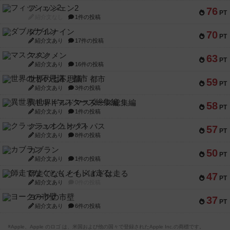
フィッシェン2
76
PT
紹介文なし
1件の投稿
ダブルナイン
70
PT
紹介文あり
17件の投稿
マスクメン
63
PT
紹介文あり
16件の投稿
世界の七不思議：都市
59
PT
紹介文あり
3件の投稿
異世界ギルドマスターズ総集編
58
PT
紹介文あり
1件の投稿
クラッシュオクトパス
57
PT
紹介文あり
8件の投稿
カブラン
50
PT
紹介文あり
1件の投稿
師走でなくともメイドは走る
47
PT
紹介文あり
0件の投稿
ヨークの市壁
37
PT
紹介文あり
6件の投稿
※Apple、Apple のロゴ は、米国および他の国々で登録されたApple Inc.の商標です。