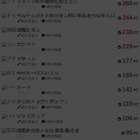
フリップ７：復讐心とともに
360
PT
紹介文なし
2件の投稿
ドゥームド・バタリオンズ：ASLモジュール11
244
PT
紹介文あり
1件の投稿
海賊と商人
238
PT
紹介文あり
4件の投稿
コンテナ
229
PT
紹介文なし
1件の投稿
プティル
177
PT
紹介文あり
2件の投稿
AIスペース・パズル
169
PT
紹介文あり
2件の投稿
パーラ
142
PT
紹介文なし
3件の投稿
クロス・オブ・アイアン
118
PT
紹介文あり
3件の投稿
パトリツィア
106
PT
紹介文あり
19件の投稿
宝石の煌き：デュエル 偽造者
95
PT
紹介文なし
1件の投稿