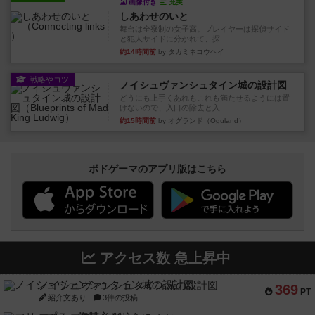
画像付き
充実
しあわせのいと
舞台は全寮制の女子高。プレイヤーは探偵サイド
と犯人サイドに分かれて、探...
約14時間前
by タカミネコウヘイ
戦略やコツ
ノイシュヴァンシュタイン城の設計図
どうにも上手くあれもこれも満たせるようには置
けないので、入口の除去と入...
約15時間前
by オグランド（Oguland）
ボドゲーマのアプリ版はこちら
アクセス数 急上昇中
ノイシュヴァンシュタイン城の設計図
369
PT
紹介文あり
3件の投稿