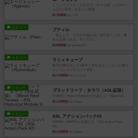
トリックテイキング好きで、チーム戦（このゲー
ムは4人専用）好きなら間違...
約7時間前
by ハロ
レビュー
プティル
「時として、子犬や子猫の為に雷の近くに行く勇
気も必要である」4人でプレ...
約8時間前
by kurotan13
レビュー
ラミィキューブ
数字の牌を出して1番早く手札をなくした人が勝ち
というシンプルだけど非常...
約11時間前
by ジョジョ
レビュー
ブラッドリーフ：タラワ（ASL拡張）
1996年にHeat of Battle社が出版した『Blood Re...
約12時間前
by Chaco
レビュー
ASL アクションパック#2
1999年にMMP社が出版した『ASL Action Pack
#2』...
約12時間前
by Chaco