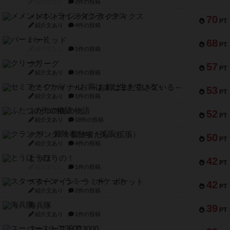
紹介文なし
2件の投稿
メメントオンラインタクティクス
70
PT
紹介文あり
4件の投稿
パーミッド
68
PT
紹介文なし
1件の投稿
クリーグ
57
PT
紹介文あり
1件の投稿
セミファイナル ～お前はまだ生きている～
53
PT
紹介文あり
1件の投稿
ふたつの街の物語
52
PT
紹介文あり
18件の投稿
クランク! ：冒険者たち（拡張）
50
PT
紹介文あり
4件の投稿
とうほうの！
42
PT
紹介文なし
1件の投稿
スターマイン・ラミー ポケット
42
PT
紹介文あり
2件の投稿
海兵隊
39
PT
紹介文あり
1件の投稿
スーパーストア3000