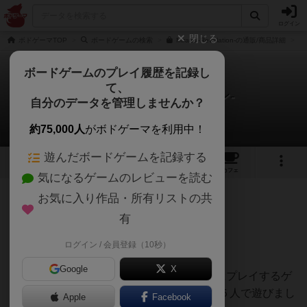
ログイン
閉じる
ボドゲーマTOP
ボードゲームの検索
Miraris -Revelation-の通販/商品詳細
ボードゲームのプレイ履歴を記録し
て、
ミラリス -リベレイション-
自分のデータを管理しませんか？
おとんさんのレビュー
約75,000人
がボドゲーマを利用中！
遊んだボードゲームを記録する
5
5
14
トップ
画像
動画
レビュー
カフェ
気になるゲームのレビューを読む
お気に入り作品・所有リストの共
273名
3名
0
約1年前
有
ログイン / 会員登録（10秒）
星６
Google
X
ボドゲ400種を所有し、軽〜中量級を中心にプレイするゲ
ーマーの感想です。ボードゲーム会にて、５人で遊びまし
Apple
Facebook