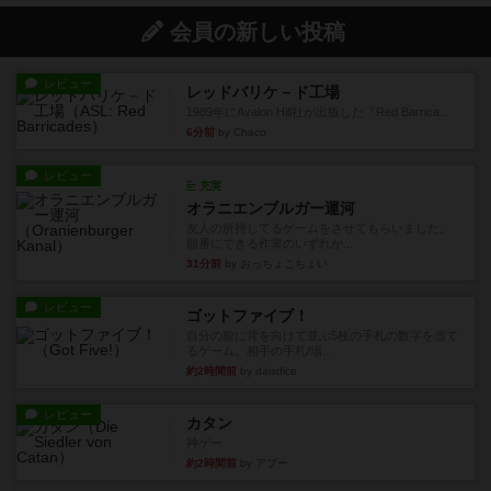
会員の新しい投稿
レビュー
レッドバリケ－ド工場
1989年にAvalon Hill社が出版した『Red Barrica...
6分前
by Chaco
レビュー
充実
オラニエンブルガー運河
友人の所持してるゲームをさせてもらいました。
順番にできる作業のいずれか...
31分前
by おっちょこちょい
レビュー
ゴットファイブ！
自分の前に背を向けて並ぶ5枚の手札の数字を当て
るゲーム。相手の手札/場...
約2時間前
by daisdice
レビュー
カタン
神ゲー
約2時間前
by アプー