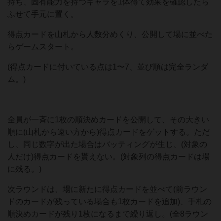
持ち、固有能力を持つキャラを1体得て効果を確認したら
ふせて手元に置く。
得点カードを山札から人数分めくり、公開して場に並べた
らゲームスタート。
(得点カードに付いている点は1〜7、並び順は完全ランダ
ム。)
全員が一斉に1枚の順決めカードを公開して、その大きい
順に(山札から遠い方から)得点カードをゲットする。ただ
し、同じ数字が出た場合はバッティングが生じ、(対象の
人だけ)得点カードを貰えない。(対象列の得点カードは場
に残る。)
次ラウンドは、場に新たに得点カードを並べて(前ラウン
ドのカードが残っている場合も1枚カードを追加)、手札の
順決めカードが残り1枚になるまで繰り返し。(全8ラウン