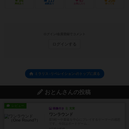
94
117
47
206
興味あり
経験あり
お気に入り
持ってる
ログイン/会員登録でコメント
ログインする
ミラリス -リベレイション-のトップに戻る
おとんさんの投稿
レビュー
画像付き
充実
ワンラウンド
星5軽〜中量級を中心にプレイするゲーマーの感想
です。今回はボードゲーム...
3日前
の投稿