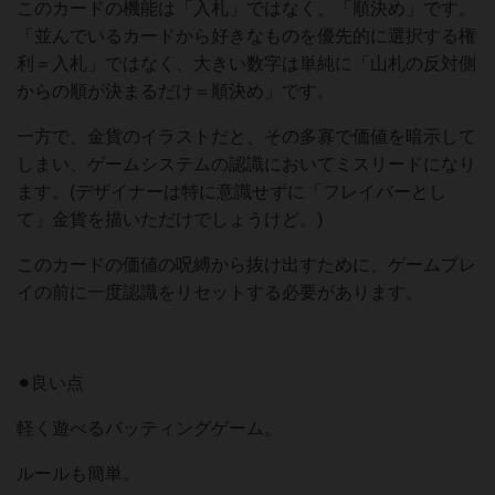
このカードの機能は「入札」ではなく、「順決め」です。
「並んでいるカードから好きなものを優先的に選択する権
利＝入札」ではなく、大きい数字は単純に「山札の反対側
からの順が決まるだけ＝順決め」です。
一方で、金貨のイラストだと、その多寡で価値を暗示して
しまい、ゲームシステムの認識においてミスリードになり
ます。(デザイナーは特に意識せずに「フレイバーとし
て」金貨を描いただけでしょうけど。)
このカードの価値の呪縛から抜け出すために、ゲームプレ
イの前に一度認識をリセットする必要があります。
⚫︎良い点
軽く遊べるバッティングゲーム。
ルールも簡単。