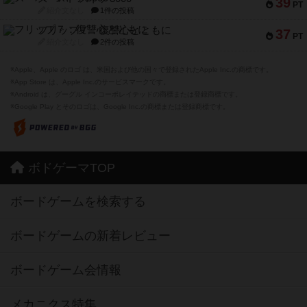
39
PT
紹介文なし
1件の投稿
フリップ７：復讐心とともに
37
PT
紹介文なし
2件の投稿
※Apple、Apple のロゴ は、米国および他の国々で登録されたApple Inc.の商標です。
※App Store は、Apple Inc.のサービスマークです。
※Android は、グーグル インコーポレイテッドの商標または登録商標です。
※Google Play とそのロゴは、Google Inc.の商標または登録商標です。
ボドゲーマTOP
ボードゲームを検索する
ボードゲームの新着レビュー
ボードゲーム会情報
メカニクス特集