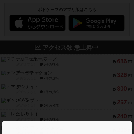
ボドゲーマのアプリ版はこちら
アクセス数 急上昇中
スチームローラーズ
686
PT
紹介文なし
2件の投稿
テンプテーション
326
PT
紹介文なし
2件の投稿
アマナイト
300
PT
紹介文なし
1件の投稿
ギャンブラー
257
PT
紹介文なし
2件の投稿
コレクト！
240
PT
紹介文なし
1件の投稿
トリオンフ ア マレンゴ
236
PT
紹介文あり
1件の投稿