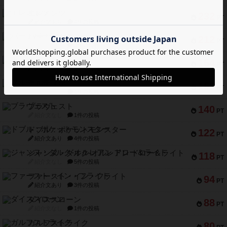
エレメンツ
232
PT
紹介文あり
4件の投稿
バー！パーティー
212
PT
紹介文なし
1件の投稿
ギョッと
154
PT
紹介文あり
1件の投稿
クルティボ
152
PT
紹介文なし
1件の投稿
ブラヴェスト
140
PT
紹介文なし
1件の投稿
ドブル：ポケットモンスター
122
PT
紹介文あり
4件の投稿
ジャンヌ・ダルク-オルレアン ドロー＆ライト
118
PT
紹介文なし
5件の投稿
ファースト・イン・フライト
94
PT
紹介文あり
3件の投稿
ダイススローン
88
PT
紹介文なし
1件の投稿
ガルフストライク
80