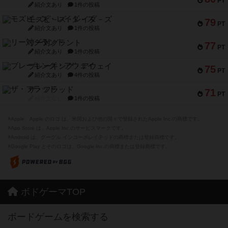
PT
紹介文あり
1件の投稿
モズビ－ズ・レイダ－ズ
79
PT
紹介文あり
1件の投稿
リー対グラント
77
PT
紹介文あり
1件の投稿
ブレーキング・アウェイ
75
PT
紹介文あり
4件の投稿
ザ・フラッド
71
PT
紹介文なし
1件の投稿
※Apple、Apple のロゴ は、米国および他の国々で登録されたApple Inc.の商標です。
※App Store は、Apple Inc.のサービスマークです。
※Android は、グーグル インコーポレイテッドの商標または登録商標です。
※Google Play とそのロゴは、Google Inc.の商標または登録商標です。
ボドゲーマTOP
ボードゲームを検索する