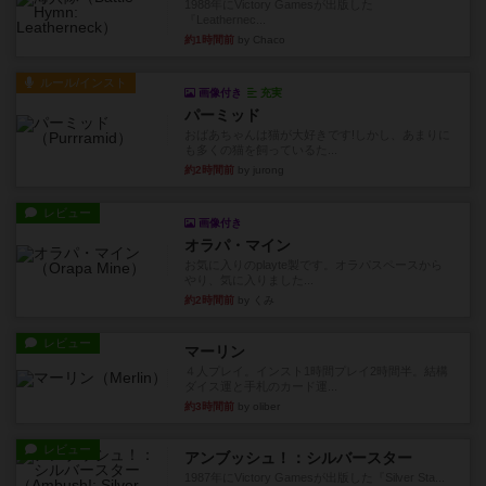
1988年にVictory Gamesが出版した
『Leathernec...
約1時間前
by Chaco
ルール/インスト
画像付き
充実
パーミッド
おばあちゃんは猫が大好きです!しかし、あまりに
も多くの猫を飼っているた...
約2時間前
by jurong
レビュー
画像付き
オラパ・マイン
お気に入りのplayte製です。オラパスペースから
やり、気に入りました...
約2時間前
by くみ
レビュー
マーリン
４人プレイ。インスト1時間プレイ2時間半。結構
ダイス運と手札のカード運...
約3時間前
by oliber
レビュー
アンブッシュ！：シルバースター
1987年にVictory Gamesが出版した『Silver Sta...