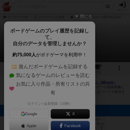
ログイン
閉じる
ボドゲーマTOP
ボードゲームの検索
Miraris -Revelation-の通販/商品詳細
ボードゲームのプレイ履歴を記録し
て、
ミラリス -リベレイション-
自分のデータを管理しませんか？
5件の画像
約75,000人
がボドゲーマを利用中！
遊んだボードゲームを記録する
5
5
14
トップ
画像
動画
レビュー
カフェ
気になるゲームのレビューを読む
ボドゲーマにログインすると、
「ミラリス -リベレイション-（Miraris -
お気に入り作品・所有リストの共
Revelation-）」
の画像をアップロード出来たり、他のユーザーの投稿画像に
評価を付けることができます。また、トップ6の画像は様々なページで表示さ
有
れます。
ログイン / 会員登録（10秒）
トップに表示される画像
Google
X
たつきち
たつきち
たつきち
たつきち
まつなが
Apple
Facebook