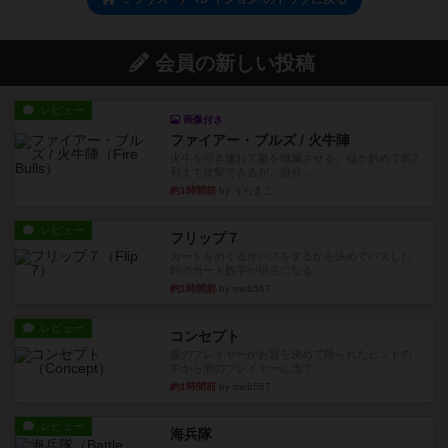
会員の新しい投稿
レビュー
画像付き
ファイアー・ブルズ / 火牛陣
火牛を引き連れて敵を殲滅させる。縦か斜めで前2
列まで攻撃できるが、自分...
約1時間前
by うらまこ
レビュー
フリップ７
カードをめくるかパスをするかを決めてパスした
時のカード数字が得点になる...
約1時間前
by mob567
レビュー
コンセプト
親のプレイヤーがお題を決めて限られたヒントの
中から他のプレイヤーに当て...
約1時間前
by mob567
レビュー
海兵隊