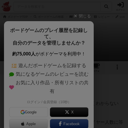
ログイン
閉じる
ボドゲーマTOP
ボードゲームの検索
ヘルパゴス
レビュー
yuki
ボードゲームのプレイ履歴を記録し
て、
ヘルパゴス
自分のデータを管理しませんか？
yukiさんのレビュー
約75,000人
がボドゲーマを利用中！
遊んだボードゲームを記録する
4
18
123
トップ
画像
動画
レビュー
カフェ
気になるゲームのレビューを読む
お気に入り作品・所有リストの共
902名
0名
0
12ヶ月前
有
ログイン / 会員登録（10秒）
協力ゲームなのか裏切りゲームなのかよくわからない
「珍妙な」作品。
Google
X
無人島に取り残されたパーティ（＝プレイヤー人数に等
Apple
Facebook