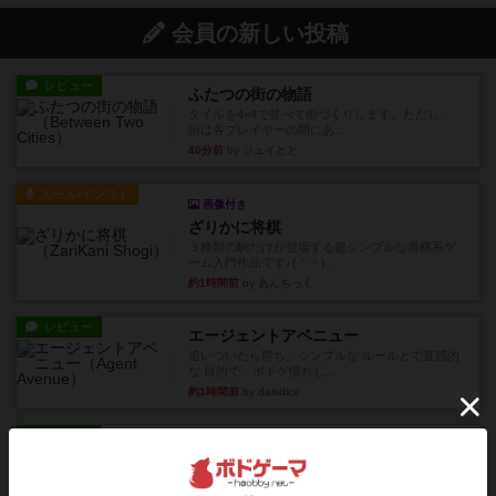
会員の新しい投稿
レビュー
ふたつの街の物語
タイルを4×4で並べて街づくりします。ただし、
街は各プレイヤーの間にあ...
40分前
by ジェイとと
ルール/インスト
画像付き
ざりかに将棋
３種類の駒だけが登場する超シンプルな将棋系ゲ
ーム入門作品です♪(＾＾)...
約1時間前
by あんちっく
レビュー
エージェントアベニュー
追いついたら勝ち。シンプルな ルールとで直感的
な 目的で、ボドゲ慣れし...
約1時間前
by daisdice
レビュー
充実
ウイングスパン
期待値を上げすぎた、というのが正直な感想。２