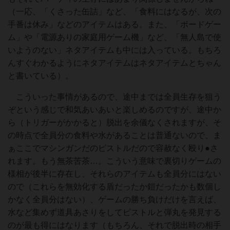
（一応、「くさった缶詰」など、「食料にはなるが、次の
手番は休み」などのアイテムはある。また、「ボードゲー
ム」や「電源ありの家庭用ゲーム機」など、「無人島で使
いようのない」ネタアイテムも中には入っている。もちろ
んすぐわかるようにネタアイテムはネタアイテムとちゃん
と書いている）。
こういった事情があるので、途中までは全員生存を狙う
ぞという感じで和気あいあいと楽しめるのですが、途中か
ら（トリガーがかかると）脱出を余儀なくされますが、そ
の時点で全員分の食料や水があることは普通ないので、ま
ぁここでマシンガンだのピストルだので容赦なく殴り●さ
れます。もう無茶苦茶…。こういう意味で裏切りゲームの
様相が後半に存在し、それらのアイテムも全員分にはない
ので（これらを無効化する盾だったか鎧だったかも数個し
かなく全員分はない）、ゲームの勝ち負けだけを言えば、
水など集めず道具あさりをしてピストルと弾丸を発見する
のが最も得にはなります（もちろん、それで脱出時の相手