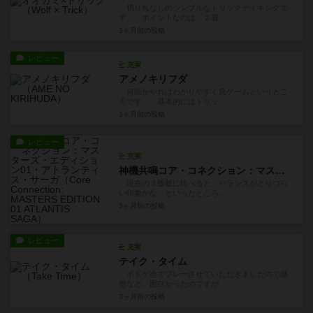
切り札なしのシンプルなトリックテイキングで
す。 ポイントなのは「２着...
3ヶ月前
の投稿
レビュー
充実
アメノキリフダ
何回かやればわかりやすく良ゲームというとこ
ろです。 基本的にはトリッ...
3ヶ月前
の投稿
レビュー
充実
神機共鳴コア・コネクション：マスターズ・エディション01・アトランティス・サーガ
現在の３版版に比べると、バランスがとりづら
い印象かな、といったところ...
3ヶ月前
の投稿
レビュー
充実
テイク・タイム
ボドゲ会でプレーさせていただきましたので感
想など。面白かったのですが...
3ヶ月前
の投稿