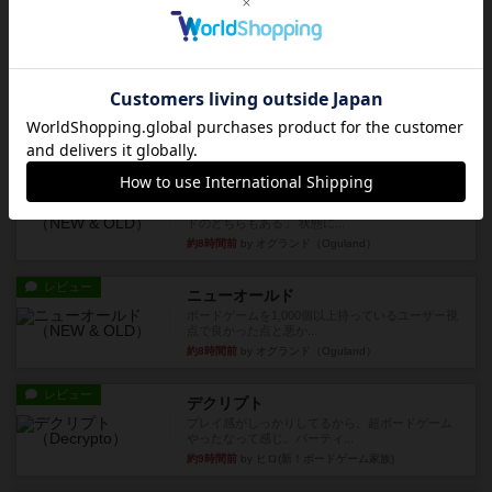
人で何度かプレイ。ここでも...
約2時間前
by S
レビュー
街コロ通
街コロとの違いは初めから二つサイコロを振れる
など、少しの違いはあるけれ...
約7時間前
by くみ
戦略やコツ
ニューオールド
ゲーム終了時に、「オールドカードとニューカー
ドのどちらもある」 状態に...
約8時間前
by オグランド（Oguland）
レビュー
ニューオールド
ボードゲームを1,000個以上持っているユーザー視
点で良かった点と悪か...
約8時間前
by オグランド（Oguland）
レビュー
デクリプト
プレイ感がしっかりしてるから、超ボードゲーム
やったなって感じ。パーティ...
約9時間前
by ヒロ(新！ボードゲーム家族)