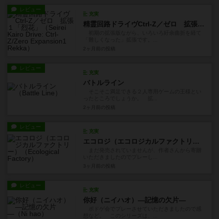
レビュー
充実
精霊回路ドライヴCtrl-Z／ゼロ 拡張１「烈花」
初期の拡張版ながら、いろいろ紆余曲折を経て
「難しくなった」拡張です。...
2ヶ月前
の投稿
レビュー
充実
バトルライン
そこそこ満足できる２人専用ゲームの王様とい
ったところでしょうか。 拡...
2ヶ月前
の投稿
レビュー
充実
エコロジ（エコロジカルファクトリー）
まだ発売されていませんが、作者さんから寄贈
いただきましたのでプレーし...
3ヶ月前
の投稿
レビュー
充実
你好（ニイハオ）―記憶の欠片―
ボドゲ会でプレーさせていただきましたので感
想など。 このシリーズは、...