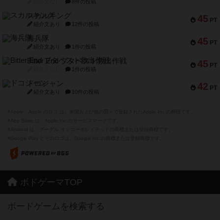
紹介文なし
8件の投稿
スカルキング
45
PT
紹介文あり
12件の投稿
海兵隊
45
PT
紹介文あり
1件の投稿
Bitter End ブタペスト救出作戦
45
PT
紹介文なし
1件の投稿
ドコジャン
42
PT
紹介文あり
10件の投稿
※Apple、Apple のロゴ は、米国および他の国々で登録されたApple Inc.の商標です。
※App Store は、Apple Inc.のサービスマークです。
※Android は、グーグル インコーポレイテッドの商標または登録商標です。
※Google Play とそのロゴは、Google Inc.の商標または登録商標です。
ボドゲーマTOP
ボードゲームを検索する