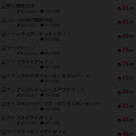
南北戦争
91
PT
紹介文あり
1件の投稿
ふたつの城の物語
91
PT
紹介文あり
6件の投稿
ノームズ・アット・ナイト
88
PT
紹介文なし
1件の投稿
マーリン
76
PT
紹介文あり
6件の投稿
フラットアイアン
75
PT
紹介文なし
2件の投稿
トランスオリエント・エクスプレス
70
PT
紹介文なし
1件の投稿
アンブッシュ！：ムーブアウト！
59
PT
紹介文あり
1件の投稿
キャプテン・フリップ：イスラ・ボンバ
51
PT
紹介文なし
2件の投稿
ガルフストライク
46
PT
紹介文あり
1件の投稿
エコーズ・オブ・タイム
45
PT