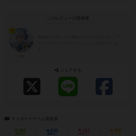
このレビューの投稿者
神
関西在住です。 主に軽めのゲームが好きです。プ
レーしたゲームはだいたいこちらに投稿していま
す。
yuki
シェアする
マイボードゲーム登録者
262
630
153
600
興味あり
経験あり
お気に入り
持ってる