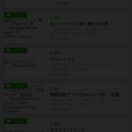
3ヶ月前
の投稿
レビュー
充実
Qシャーロック 取り憑かれた男
ここでのタイトルは「取り憑かれた男」です
が、その作品も含めて（日本国...
3ヶ月前
の投稿
レビュー
充実
プエルトリコ
さすがに、このゲームをゲーム会などで、いわ
ゆる多数決という「民主主...
3ヶ月前
の投稿
レビュー
充実
精霊回路ドライヴCtrl-Z／ゼロ 拡張10^60「那由多」
もともと、本作品（ゼロ編）は、基本セット以外
に拡張１～８まで（2025...
3ヶ月前
の投稿
レビュー
充実
オオカミ×トリック