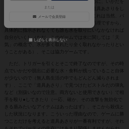
しい人たち）はそこからの脱出をはかるために、いかだを
または
作成したり、何か使えそうなものがあるか道具あさりをし
たり、あるいは水や魚を確保しにきます。これは当然、パ
メールで会員登録
ーティとして全員脱出をするために必要な処理ですから、
具体的に指示されなくても誰も水を取りにいなかなければ
自分がいくし（ただ、このゲームでは水に関しては「天
しばらく表示しない
気」の概念で、水が多く取れたり全く取れなかったりとい
うことがある）、そこは協力ゲームです。
ただ、トリガーを引くとそこで終了なのですが、その時
点でいかだや脱出に必要な水・食料が残っていること自体
が少ないので（無人島生活の中でもどんどん減らされま
す）、ここで「道具あさり」で見つけたピストルだの弾丸
など（別扱いなので注意。両方ないと使用できない）で相
手を殴り●してきたり（一応、確か、その攻撃を無効化で
きる盾みたいなアイテムはあったはず）、そこから殺伐と
した状況になります。こういった理由なので、ゲームに勝
つことだけを考えると道具あさりが一番有利ですが、それ
もそれでパーティの生存にはあまり関係しませんからね