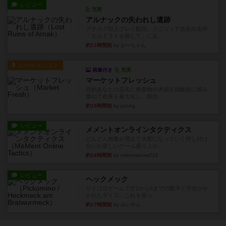
レビュー
充実
アルナックの失われし遺跡
アナログ対人プレイ数回。クニツィア先生の名作
「エルドラドを探して」にあ...
約11時間前
by おーちゃん
ルール/インスト
画像付き
充実
マーケットフレッシュ
目的あなたの店先に農産物の木箱を戦略的に積み
重ねて在庫を最大化し、競合...
約15時間前
by jurong
レビュー
メメントオンラインタクティクス
どんどん物量が増えて大変になっていく押し付け
合いが楽しいゲーム盛り上が...
約16時間前
by nekomanma222
レビュー
ヘックメック
サイコロゲームです1から5までの数字と芋虫がか
かれたダイス。これを振っ...
約17時間前
by みいやん