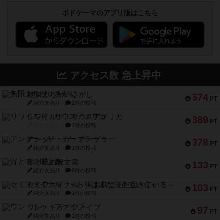
ボドゲーマのアプリ版はこちら
アクセス数 急上昇中
無限まちがいさがし
574
PT
紹介文あり
2件の投稿
リワイルド：サウスアメリカ
389
PT
紹介文なし
2件の投稿
アンダー・ザ・テーブラー
378
PT
紹介文あり
1件の投稿
宵と暁の呪文書
133
PT
紹介文あり
8件の投稿
セミファイナル ～お前はまだ生きている～
103
PT
紹介文あり
1件の投稿
ワン・トゥ・ファイブ
97
PT
紹介文あり
1件の投稿