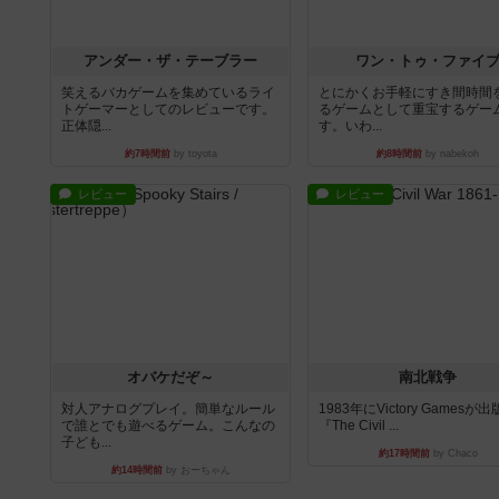
アンダー・ザ・テーブラー
ワン・トゥ・ファイ
笑えるバカゲームを集めているライ
とにかくお手軽にすき間時間
トゲーマーとしてのレビューです。
るゲームとして重宝するゲー
正体隠...
す。いわ...
約7時間前
by toyota
約8時間前
by nabekoh
レビュー
レビュー
オバケだぞ～
南北戦争
対人アナログプレイ。簡単なルール
1983年にVictory Gamesが
で誰とでも遊べるゲーム。こんなの
『The Civil ...
子ども...
約17時間前
by Chaco
約14時間前
by おーちゃん