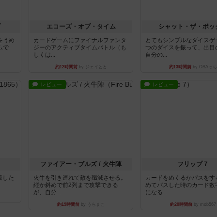
ブ
エコーズ・オブ・タイム
シャット・ザ・ボッ
をうめ
カードゲームにファイナルファンタ
とてもシンプルなダイスゲ
ムで
ジーのアクティブタイムバトル（も
つのダイスを振って、出目
しくは...
自分の...
約12時間前
by ジェイとと
約13時間前
by OSAっち
レビュー
レビュー
ファイアー・ブルズ / 火牛陣
フリップ７
出版した
火牛を引き連れて敵を殲滅させる。
カードをめくるかパスをす
縦か斜めで前2列まで攻撃できる
めてパスした時のカード数
が、自分...
になる...
約19時間前
by うらまこ
約20時間前
by mob567