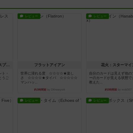
レビュー
レビュー
トランスオリエント・エクスプレス
フラットアイアン
花火：スターマイ
ント・
世界に浸れる度 ☆☆☆☆★楽し
自分のカードは見えず他の
とうご
さ ☆☆☆☆★タイパ ☆☆☆☆☆
ーのカードが見える状態で
マンハッ...
教えた...
約3時間前
by DKnewyork
約5時間前
by mob567
レビュー
レビュー