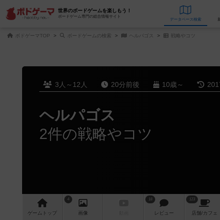
世界のボードゲームを楽しもう！
ボードゲーム専門の総合情報サイト
データベース
検
ボドゲーマTOP
ボードゲームの検索
ヘルパゴス
戦略やコツ
3人～12人
20分前後
10歳～
20
ヘルパゴス
2件の戦略やコツ
4
18
123
ゲーム
トップ
画像
動画
レビュー
店舗/
カフェ