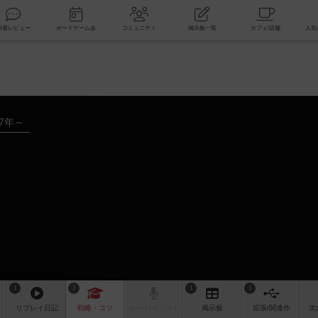
索
新着レビュー
ボードゲーム会
コミュニティ
掲示板一覧
17年～
1
2
1
1
リプレイ
日記
戦略
・コツ
ルール
/インスト
掲示板
拡張/関連
作
次