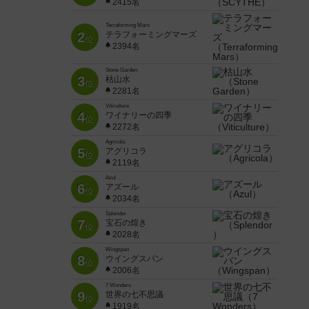
2415名
Terraforming Mars
2
テラフォーミングマーズ
位
2394名
Stone Garden
3
枯山水
位
2281名
Viticulture
4
ワイナリーの四季
位
2272名
Agricola
5
アグリコラ
位
2119名
Azul
6
アズール
位
2034名
Splendor
7
宝石の煌き
位
2028名
Wingspan
8
ウイングスパン
位
2006名
7 Wonders
9
世界の七不思議
位
1919名