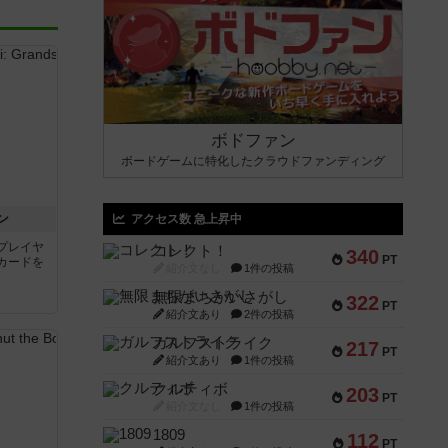
ボドファン
ボードゲームに特化したクラウドファンディング
ン
アクセス数 急上昇中
プレイヤ
コレクト！
340
PT
カードを
紹介文なし
1件の投稿
無限まちがいさがし
322
PT
紹介文あり
2件の投稿
ガルフストライク
217
PT
紹介文あり
1件の投稿
クルティボ
203
PT
紹介文なし
1件の投稿
1809
112
PT