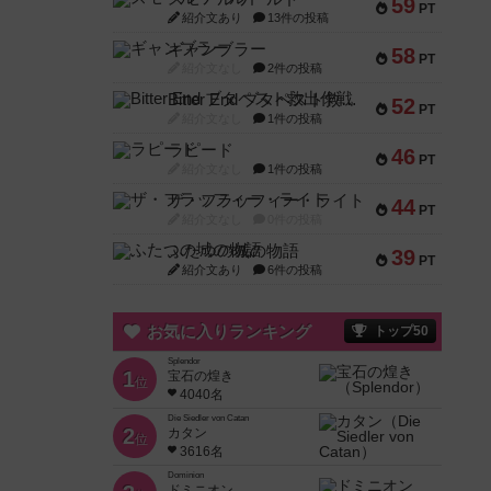
59
PT
紹介文あり
13件の投稿
ギャンブラー
58
PT
紹介文なし
2件の投稿
Bitter End ブタペスト救出作戦
52
PT
紹介文なし
1件の投稿
ラピード
46
PT
紹介文なし
1件の投稿
ザ・フラッフィー・ライト
44
PT
紹介文なし
0件の投稿
ふたつの城の物語
39
PT
紹介文あり
6件の投稿
お気に入りランキング
トップ50
Splendor
1
宝石の煌き
位
4040名
Die Siedler von Catan
2
カタン
位
3616名
Dominion
ドミニオン