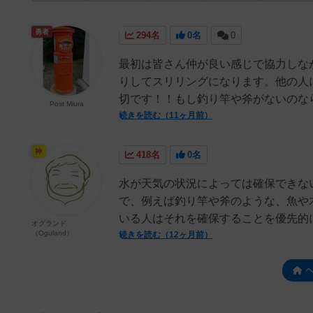
勇者
294名
0名
0
最初は皆さん仲が良い感じで協力しな
りしてスリリングになります。他の人
切です！！もし釣り竿や斧がないのなら
Post Miura
続きを読む（11ヶ月前）
神
418名
0名
水が天気の状況によっては確保できな
で、例えば釣り竿や斧のような、魚や
いる人はそれを確保することを優先的に
オグランド
（Oguland）
続きを読む（12ヶ月前）