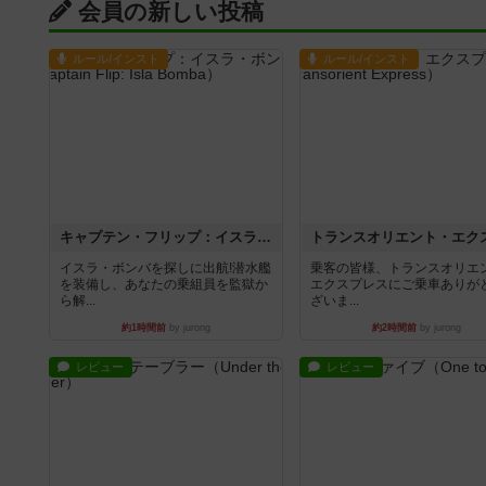
会員の新しい投稿
ルール/インスト
ルール/インスト
キャプテン・フリップ：イスラ・ボンバ
イスラ・ボンバを探しに出航!潜水艦
乗客の皆様、トランスオリエ
を装備し、あなたの乗組員を監獄か
エクスプレスにご乗車ありが
ら解...
ざいま...
約1時間前
by jurong
約2時間前
by jurong
レビュー
レビュー