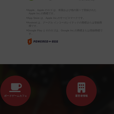
※Apple、Apple のロゴ は、米国および他の国々で登録された
Apple Inc.の商標です。
※App Store は、Apple Inc.のサービスマークです。
※Android は、グーグル インコーポレイテッドの商標または登録商
標です。
※Google Play とそのロゴは、Google Inc.の商標または登録商標で
す。
ボードゲームカフェ
運営者情報