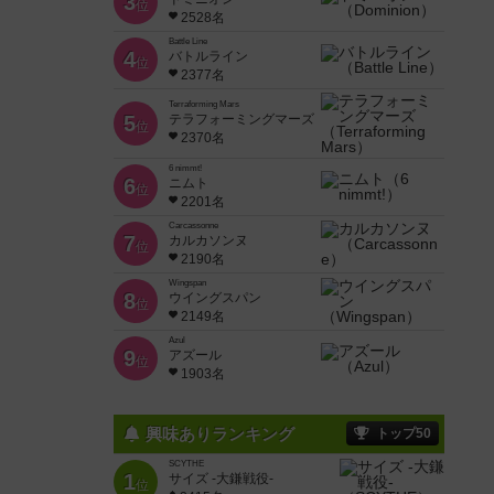
3
位
2528名
Battle Line
4
バトルライン
位
2377名
Terraforming Mars
5
テラフォーミングマーズ
位
2370名
6 nimmt!
6
ニムト
位
2201名
Carcassonne
7
カルカソンヌ
位
2190名
Wingspan
8
ウイングスパン
位
2149名
Azul
9
アズール
位
1903名
興味ありランキング
トップ50
SCYTHE
1
サイズ -大鎌戦役-
位