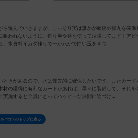
がら進んでいきますが、こっそり実は誰かが拳銃や弾丸を確保
に狙われないように、釣り竿や斧を使って活躍してます！アピ
、水食料イカダ作りで一か八かで白い玉を４つ...
いときがあるので、水は優先的に確保したいです。またカード
木材の獲得に有利なカードがあれば、早々に装備して、それを
実施すると全員にとってハッピーな展開に近づけ...
ヘルパゴスのトップに戻る