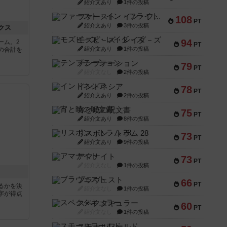
紹介文あり
1件の投稿
ファースト・イン・フライト
108
PT
紹介文あり
3件の投稿
クス
モズビ－ズ・レイダ－ズ
94
ーム。2
PT
紹介文あり
1件の投稿
の合計を
テンプテーション
79
PT
紹介文なし
2件の投稿
インドネシア
78
PT
紹介文あり
2件の投稿
宵と暁の呪文書
75
PT
紹介文あり
8件の投稿
リスボン・トラム 28
73
PT
紹介文あり
9件の投稿
アマナイト
73
PT
紹介文なし
1件の投稿
ブラヴェスト
66
PT
るかを決
紹介文なし
1件の投稿
字が得点
スペクタキュラー
60
PT
紹介文なし
1件の投稿
スモールワールド