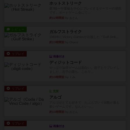
ホットストリーク
星7軽〜中量級を中心にプレイするゲーマーの感想
です。ボードゲーム会にて...
約12時間前
by おとん
レビュー
ガルフストライク
1983年にVictory Gamesが出版した『Gulf Strik...
約13時間前
by Chaco
リプレイ
画像付き
ディジットコード
やっぱり論理ゲームは面白い。息子とリプレイし
ました。息子の勝ち。これリ...
約13時間前
by くみ
リプレイ
充実
アルゴ
アルゴがとても好きで、たぶんプレイ回数が最も
多いゲームです。なんといっ...
約13時間前
by おとん
リプレイ
画像付き