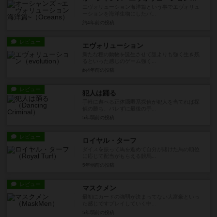
エヴォリューション海洋篇という事でエヴォリュ
ーションを海洋生物にしたバ...
約4年前
の投稿
レビュー
エヴォリューション
新たな種の動物を誕生させて誰よりも強く生き残
るといった感じのゲーム強く...
約4年前
の投稿
レビュー
犯人は踊る
手軽に遊べる正体隠匿系探偵が犯人を当てれば探
偵の勝ち、バレずに最後の手...
5年弱前
の投稿
レビュー
ロイヤル・ターフ
ダイスを振って馬を進めて自分が賭けた馬の順位
に応じて配当がもらえる競馬...
5年弱前
の投稿
レビュー
マスクメン
最初にカードの強弱が決まってない大富豪といっ
た感じですプレイしていく中...
5年弱前
の投稿