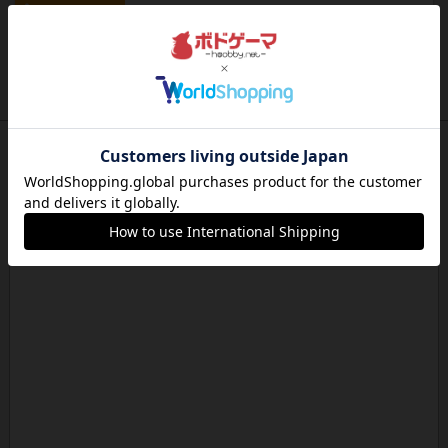
ルール/インスト
画像付き
充実
ベラ・ビスタ
概要と目的小さな町ベラビスタは、風光明媚な公
園と曲がりくねった川が広が...
約14時間前
by jurong