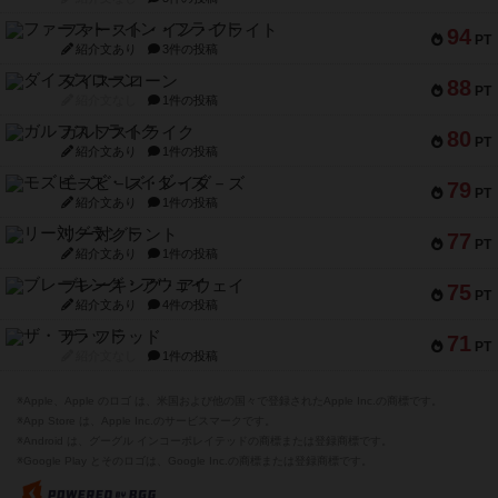
ファースト・イン・フライト
94
PT
紹介文あり
3件の投稿
ダイススローン
88
PT
紹介文なし
1件の投稿
ガルフストライク
80
PT
紹介文あり
1件の投稿
モズビ－ズ・レイダ－ズ
79
PT
紹介文あり
1件の投稿
リー対グラント
77
PT
紹介文あり
1件の投稿
ブレーキング・アウェイ
75
PT
紹介文あり
4件の投稿
ザ・フラッド
71
PT
紹介文なし
1件の投稿
※Apple、Apple のロゴ は、米国および他の国々で登録されたApple Inc.の商標です。
※App Store は、Apple Inc.のサービスマークです。
※Android は、グーグル インコーポレイテッドの商標または登録商標です。
※Google Play とそのロゴは、Google Inc.の商標または登録商標です。