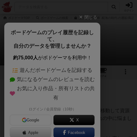
ログイン
閉じる
ボドゲーマTOP
ボードゲームの検索
遥かなる喜望峰 -航海の時代-の通販/商品
ボードゲームのプレイ履歴を記録し
て、
遥かなる喜望峰
自分のデータを管理しませんか？
べに～(๑ -∀• )さんのレビュー
約75,000人
がボドゲーマを利用中！
遊んだボードゲームを記録する
5
1
9
42
トップ
画像
動画
レビュー
カフェ
気になるゲームのレビューを読む
お気に入り作品・所有リストの共
224名
0名
0
約4年前
有
ログイン / 会員登録（10秒）
母港を中心にランダムに選ばれた7つの港を移動して資源
を集めて投資していくというシンプルな流れの中に悩まし
Google
X
い要素もあり好きなゲームです
Apple
Facebook