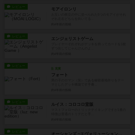
レビュー
モアイロンリ
お互いの衝立の中に並べられた5つのモアイがそれ
ぞれ左右どちらを向いてる...
約4年前
の投稿
レビュー
エンジェリストゲーム
プレイヤーそれぞれがデッキを持ってカードを1枚
ずつ出してじゃんけんのよ...
約4年前
の投稿
レビュー
充実
フォート
男の子のロマン（笑）である秘密基地作りをテー
マとしたデッキ構築です手番...
約4年前
の投稿
レビュー
ルイス：コロコロ堂版
マストフォローのトリックテイキングですが1番の
特徴は普通のトリテだと手...
約4年前
の投稿
レビュー
オーシャンズ ~エヴォリューション海洋篇~