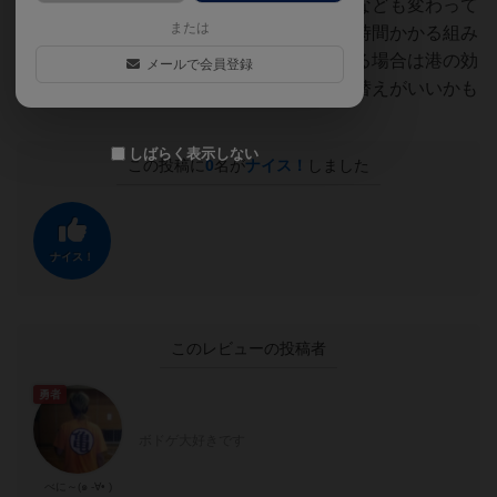
どの港で何を得てどこに投資するかで効率なども変わって
または
くるしランダムに使う港を決めるとかなり時間かかる組み
合わせになる事もあるのでランダムに決める場合は港の効
メールで会員登録
果を見てバランス悪いようなら任意で差し替えがいいかも
しばらく表示しない
この投稿に
0
名が
ナイス！
しました
ナイス！
このレビューの投稿者
勇者
ボドゲ大好きです
べに～(๑ -∀• )