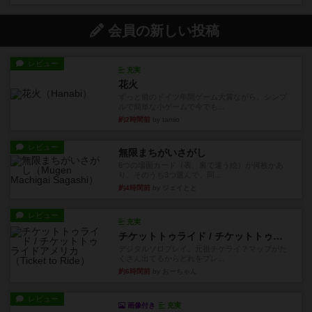
会員の新しい投稿
レビュー
充実
花火
ずっと前のドイツ年間ゲーム大賞ながら、シンプ
ルで簡単な小ゲームで今でも...
約2時間前
by tamio
レビュー
無限まちがいさがし
6つの場面カード（表、裏で違う絵）が何枚かあ
り、そのうち3つ選んで、同...
約4時間前
by ジェイとと
レビュー
充実
チケットトゥライド / チケットトゥライドアメリカ
デジタルソロプレイ。元祖チケライ？マップがた
くさん出てるからどれをプレ...
約6時間前
by おーちゃん
レビュー
画像付き
充実