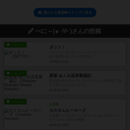
遥かなる喜望峰のトップに戻る
べに～(๑ -∀• )さんの投稿
レビュー
ダット！
マストフォローのトリックテイキングにすごろく
的な要素を加えたもの数字は...
4年弱前
の投稿
レビュー
新版 ぬくみ温泉繁盛記
温泉宿を作るワカプレですワーカーは3体固定で増
えも減りもしません1ラウ...
約4年前
の投稿
レビュー
充実
カスタムヒーローズ
大富豪ベースのゲームですカードは1~10のカード
をそれぞれ人数分の枚数...
約4年前
の投稿