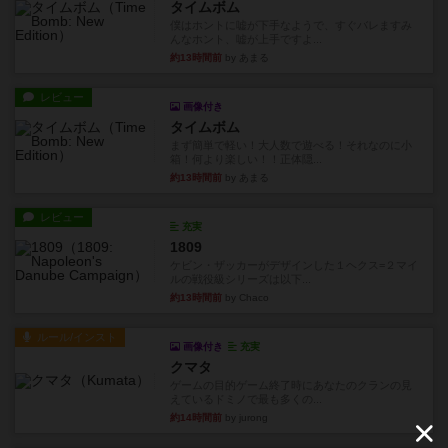
タイムボム
僕はホントに嘘が下手なようで、すぐバレますみ
んなホント、嘘が上手ですよ...
約13時間前
by あまる
レビュー
画像付き
タイムボム
まず簡単で軽い！大人数で遊べる！それなのに小
箱！何より楽しい！！正体隠...
約13時間前
by あまる
レビュー
充実
1809
ケビン・ザッカーがデザインした１ヘクス=２マイ
ルの戦役級シリーズは以下...
約13時間前
by Chaco
ルール/インスト
画像付き
充実
クマタ
ゲームの目的ゲーム終了時にあなたのクランの見
えているドミノで最も多くの...
約14時間前
by jurong