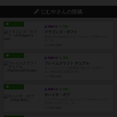
じむやさんの投稿
レビュー
画像付き
充実
ドラゴンズ・ギフト
button shy gamesさんところのカード18枚からな
る「Si...
6ヶ月前
の投稿
レビュー
画像付き
充実
フレイムクラフト デュアル
フレイムクラフトの世界観で遊ぶ1〜2人用ゲー
ム。6色の異なる能力を持っ...
7ヶ月前
の投稿
レビュー
画像付き
充実
オハイオ・ボブ
レトロゲームみたいなパッケージがかわいい1人～
2人用パズルゲーム。ki...
7ヶ月前
の投稿