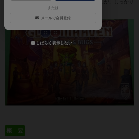
重さ。私は獅子のあぎとしかやっていませんが、しっかり
または
グルームヘイヴン味を感じるゲームでした。
メールで会員登録
しばらく表示しない
概 要