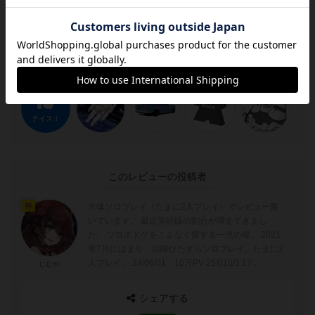
ださい😊
この投稿に
20
名が
ナイス！
しました
ナイス！
このレビューの投稿者
大体ソロプレイ（たまに2人プレイ）でレビュー書
神
いています。 最近英語版の割合が増えてきまし
た。 ソロボドゲをこよなく愛する一児の母。 2021
年7月にはまり、以降ひたすらソロプレイ。たまに2
人プレイ。 24/06/01 10万PV 25/010/1 17...
じむや
シェアする