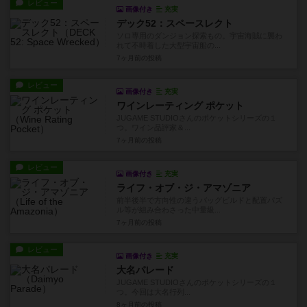
レビュー
画像付き
充実
デック52：スペースレクト
ソロ専用のダンジョン探索もの。宇宙海賊に襲わ
れて不時着した大型宇宙船の...
7ヶ月前
の投稿
レビュー
画像付き
充実
ワインレーティング ポケット
JUGAME STUDIOさんのポケットシリーズの１
つ。ワイン品評家＆...
7ヶ月前
の投稿
レビュー
画像付き
充実
ライフ・オブ・ジ・アマゾニア
前半後半で方向性の違うバッグビルドと配置パズ
ル等が組み合わさった中量級...
7ヶ月前
の投稿
レビュー
画像付き
充実
大名パレード
JUGAME STUDIOさんのポケットシリーズの１
つ。今回は大名行列...
8ヶ月前
の投稿