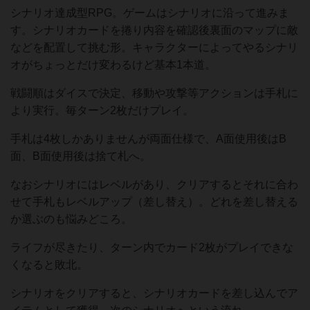
シナリオ達成型RPG。ゲームはシナリオに沿って進みま
す。シナリオカードを捲り内容を確認後裏面のマップに敵
などを配置して挑む形。キャラクターによってやるシナリ
オがちょっとだけ変わるけど基本1本道。
戦闘順はダイスで決定、移動や攻撃等アクションは手札に
より実行。毎ターン2枚だけプレイ。
手札は4枚しかありませんが両面仕様で、A面使用後はB
面、B面使用後は捨て札へ。
なおシナリオにはレベルがあり、クリアするとそれに合わ
せて手札もレベルアップ（差し替え）。どれを差し替える
か選ぶのも悩みどころ。
ライフが尽きたり、ターン内でカード2枚がプレイできな
くなると敗北。
シナリオをクリアすると、シナリオカードを差し込んでア