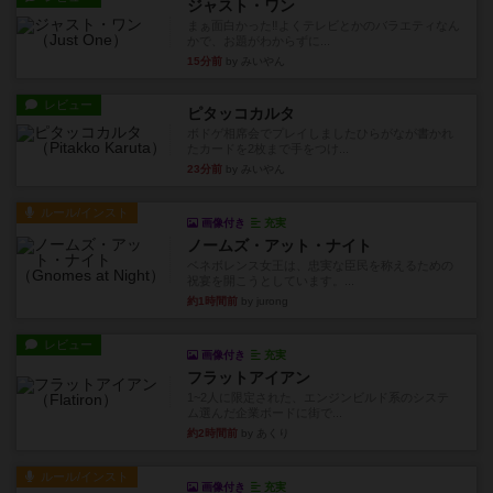
ジャスト・ワン
まぁ面白かった‼️よくテレビとかのバラエティなん
かで、お題がわからずに...
15分前
by みいやん
レビュー
ピタッコカルタ
ボドゲ相席会でプレイしましたひらがなが書かれ
たカードを2枚まで手をつけ...
23分前
by みいやん
ルール/インスト
画像付き
充実
ノームズ・アット・ナイト
ベネボレンス女王は、忠実な臣民を称えるための
祝宴を開こうとしています。...
約1時間前
by jurong
レビュー
画像付き
充実
フラットアイアン
1~2人に限定された、エンジンビルド系のシステ
ム選んだ企業ボードに街で...
約2時間前
by あくり
ルール/インスト
画像付き
充実