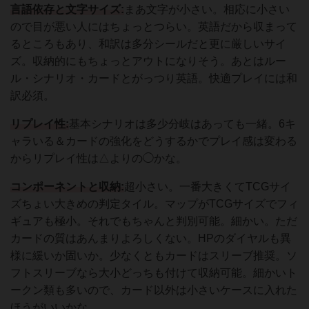
言語依存と文字サイズ:
まあ文字が小さい。相応に小さい
ので目が悪い人にはちょっとつらい。英語だから収まって
るところもあり、和訳は多分シールだと更に厳しいサイ
ズ。収納的にもちょっとアウトになりそう。あとはルー
ル・シナリオ・カードとがっつり英語。快適プレイには和
訳必須。
リプレイ性:
基本シナリオは多少分岐はあっても一緒。6キ
ャラいる＆カードの強化をどうするかでプレイ感は変わる
からリプレイ性は△よりの◯かな。
コンポーネントと収納:
超小さい。一番大きくてTCGサイ
ズちょい大きめの判定タイル。マップがTCGサイズでフィ
ギュアも極小。それでもちゃんと判別可能。細かい。ただ
カードの質はあんまりよろしくない。HPのダイヤルも異
様に緩いか固いか。少なくともカードはスリーブ推奨。ソ
フトスリーブなら大小どっちも付けて収納可能。細かいト
ークン類も多いので、カード以外は小さいケースに入れた
ほうがいいかな。