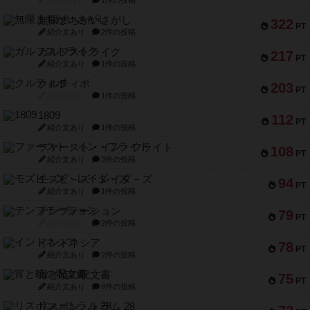
無限まちがいさがし
322
PT
紹介文あり
2件の投稿
ガルフストライク
217
PT
紹介文あり
1件の投稿
クルティボ
203
PT
紹介文なし
1件の投稿
1809
112
PT
紹介文あり
1件の投稿
ファースト・イン・フライト
108
PT
紹介文あり
3件の投稿
モズビ－ズ・レイダ－ズ
94
PT
紹介文あり
1件の投稿
テンプテーション
79
PT
紹介文なし
2件の投稿
インドネシア
78
PT
紹介文あり
2件の投稿
宵と暁の呪文書
75
PT
紹介文あり
8件の投稿
リスボン・トラム 28