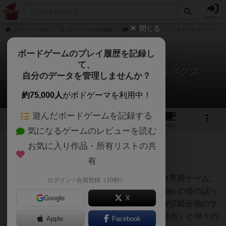
ログイン
閉じる
ボドゲーマTOP
ボードゲームの検索
グルームヘイヴン：ボタンズ＆バグズ
ボードゲームのプレイ履歴を記録し
て、
グルームヘイヴン：ボタンズ＆バグズ
自分のデータを管理しませんか？
じむやさんのレビュー
約75,000人
がボドゲーマを利用中！
遊んだボードゲームを記録する
1
2
8
9
トップ
画像
動画
レビュー
カフェ
気になるゲームのレビューを読む
お気に入り作品・所有リストの共
1473名
20名
0
約1年前
有
レーティングが非公開に設定されたユーザー
グルームヘイヴンを超コンパクトにしたソロ専用ゲーム。
ログイン / 会員登録（10秒）
時系列的にはGloomhaven と Forgotten Circles の後の話ら
Google
X
しいです（BGGより）。 オインクさんの箱約2箱分強のサ
イズ感でBGGのウエイトは3.29（レビュー時点）と中々の
Apple
Facebook