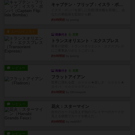
キャプテン・フリップ：イスラ・ボンバ
イスラ・ボンバを探しに出航!潜水艦を装備し、あ
なたの乗組員を監獄から解...
約5時間前
by jurong
ルール/インスト
画像付き
充実
トランスオリエント・エクスプレス
乗客の皆様、トランスオリエント・エクスプレス
にご乗車ありがとうございま...
約5時間前
by jurong
レビュー
画像付き
充実
フラットアイアン
世界に浸れる度 ☆☆☆☆★楽しさ ☆☆☆☆★
タイパ ☆☆☆☆☆マンハッ...
約6時間前
by DKnewyork
レビュー
花火：スターマイン
自分のカードは見えず他のプレイヤーのカードが
見える状態でカードを教えた...
約8時間前
by mob567
レビュー