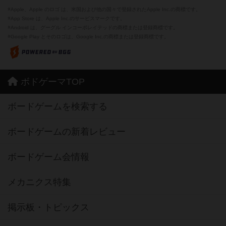
※Apple、Apple のロゴ は、米国および他の国々で登録されたApple Inc.の商標です。
※App Store は、Apple Inc.のサービスマークです。
※Android は、グーグル インコーポレイテッドの商標または登録商標です。
※Google Play とそのロゴは、Google Inc.の商標または登録商標です。
ボドゲーマTOP
ボードゲームを検索する
ボードゲームの新着レビュー
ボードゲーム会情報
メカニクス特集
掲示板・トピックス