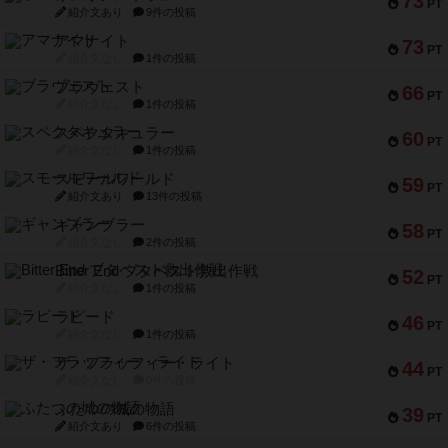
73
PT
紹介文あり
9件の投稿
アマナイト
73
PT
紹介文なし
1件の投稿
ブラヴェスト
66
PT
紹介文なし
1件の投稿
スペクタキュラー
60
PT
紹介文なし
1件の投稿
スモールワールド
59
PT
紹介文あり
13件の投稿
ギャンブラー
58
PT
紹介文なし
2件の投稿
Bitter End ブタペスト救出作戦
52
PT
紹介文なし
1件の投稿
ラピード
46
PT
紹介文なし
1件の投稿
ザ・フラッフィー・ライト
44
PT
紹介文なし
0件の投稿
ふたつの城の物語
39
PT
紹介文あり
6件の投稿