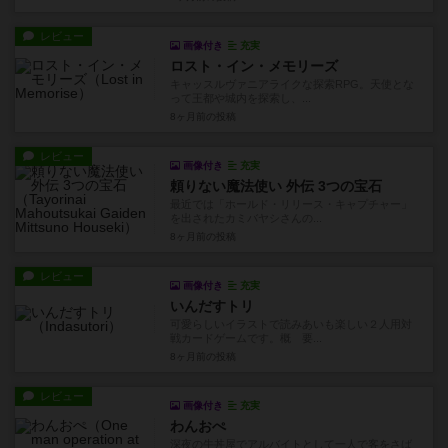
レビュー
画像付き
充実
ロスト・イン・メモリーズ
キャッスルヴァニアライクな探索RPG。天使とな
って王都や城内を探索し、...
8ヶ月前
の投稿
レビュー
画像付き
充実
頼りない魔法使い 外伝 3つの宝石
最近では「ホールド・リリース・キャプチャー」
を出されたカミバヤシさんの...
8ヶ月前
の投稿
レビュー
画像付き
充実
いんだすトリ
可愛らしいイラストで読みあいも楽しい２人用対
戦カードゲームです。概 要...
8ヶ月前
の投稿
レビュー
画像付き
充実
わんおぺ
深夜の牛丼屋でアルバイトとして一人で客をさば