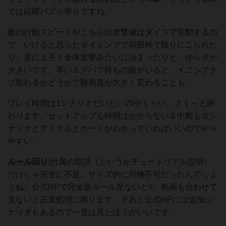
では結構パズル寄りですね。
敵の行動スピードやこちらの攻撃値はダイスで変動するの
で、いけると思ったタイミングで範囲外で殴りにこられた
り、逆に上手く全体攻撃みたいに決まったりと、ゆらぎが
大きいです。早い＆デバフ持ちの敵がいると、イニシアチ
ブ取れるかどうかで難易度が大きく変わることも。
プレイ時間は1シナリオだいたい20分くらい。さくっと終
わります。セットアップも時間はかからない＆中断も次シ
ナリオとアイテムとカードがわかっていればいいのでやり
やすい。
ルール回り:
付属の取説（というかチュートリアル説明）
だけじゃ完全に不足。サイズ的に同梱不可だったんでしょ
うね。公式HPで完全版ルール見ないと☓。動画も合わせて
見ないと正直処理に困ります。※あと公式HPには追加シ
ナリオもあるので一度は見たほうがいいです。