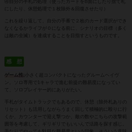
④自分の手札の処理（使ったカードをB面にしたり捨て札
にしたり、休憩処理で１枚除外＆回復させたり）
これを繰り返して、自分の手番で２枚のカード選択ができ
なくなるかライフが０になる前に、シナリオの目標（多く
は敵の全滅）を達成することを目指すというものです。
感 想
ゲーム性:
小さく超コンパクトになったグルームヘイヴ
ン。ソロ専用で1キャラで進む前提の難易度になってい
て、ソロプレイヤー的にありがたい。
手札がタイムトラックでもあるので、休憩（除外札ありの
リセット）も活用しながらうまく回して積極的に殴りに行
くか、カウンターで迎え撃つか、敵の数やこちらの攻撃範
囲等を考慮して、ギリギリでもいいんで活路を探す感じ。
手なりでやっても駄目な難易度という印象。そういう意味