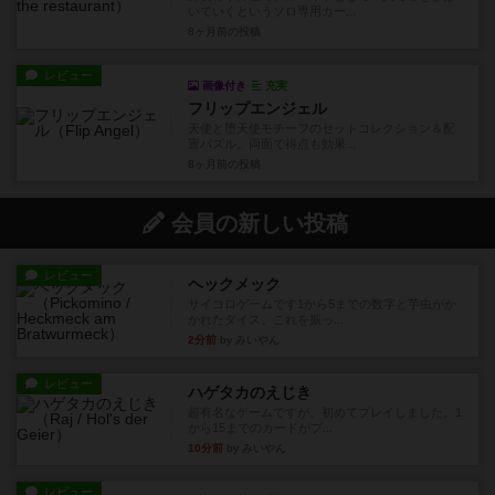
いていくというソロ専用カー...
8ヶ月前
の投稿
レビュー
画像付き
充実
フリップエンジェル
天使と堕天使モチーフのセットコレクション＆配
置パズル。両面で得点も効果...
8ヶ月前
の投稿
会員の新しい投稿
レビュー
ヘックメック
サイコロゲームです1から5までの数字と芋虫がか
かれたダイス。これを振っ...
2分前
by みいやん
レビュー
ハゲタカのえじき
超有名なゲームですが、初めてプレイしました。1
から15までのカードがプ...
10分前
by みいやん
レビュー