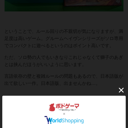
ということで、ルール回りの不親切が気になりますが、満
足度は高いゲーム。グルームヘイヴンシリーズがソロ専用
でコンパクトに遊べるというのはポイント高いです。
ただ、ソロ勢の人でもいきなりこれじゃなくて獅子のあぎ
とは挟んだほうがいいように思います。
言語依存の壁と複雑ルールの問題もあるので、日本語版が
出て欲しい一作。日本語版、出ませんかね…。
※25.8.22追記※
日本語版発売とのこと。言語依存が最大の壁だったので嬉
しい発表。気になってた方は是非この機会に遊んでみてく