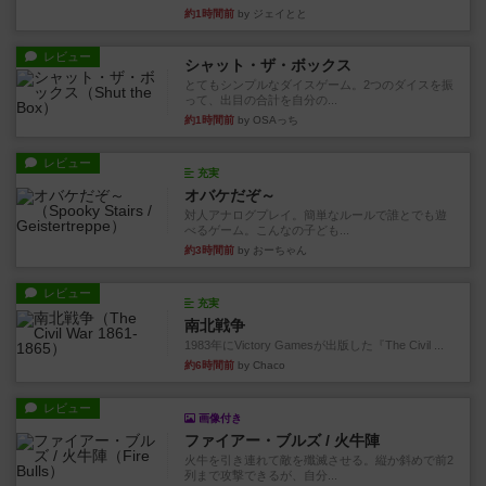
約1時間前
by ジェイとと
レビュー
シャット・ザ・ボックス
とてもシンプルなダイスゲーム。2つのダイスを振
って、出目の合計を自分の...
約1時間前
by OSAっち
レビュー
充実
オバケだぞ～
対人アナログプレイ。簡単なルールで誰とでも遊
べるゲーム。こんなの子ども...
約3時間前
by おーちゃん
レビュー
充実
南北戦争
1983年にVictory Gamesが出版した『The Civil ...
約6時間前
by Chaco
レビュー
画像付き
ファイアー・ブルズ / 火牛陣
火牛を引き連れて敵を殲滅させる。縦か斜めで前2
列まで攻撃できるが、自分...