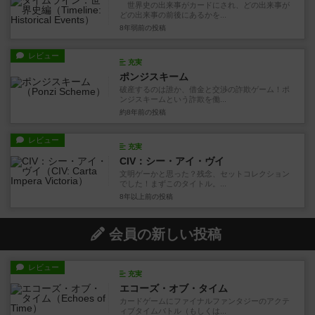
世界史の出来事がカードにされ、どの出来事が
どの出来事の前後にあるかを...
8年弱前
の投稿
レビュー
充実
ポンジスキーム
破産するのは誰か、借金と交渉の詐欺ゲーム！ポ
ンジスキームという詐欺を働...
約8年前
の投稿
レビュー
充実
CIV：シー・アイ・ヴイ
文明ゲーかと思った？残念、セットコレクション
でした！まずこのタイトル。...
8年以上前
の投稿
会員の新しい投稿
レビュー
充実
エコーズ・オブ・タイム
カードゲームにファイナルファンタジーのアクテ
ィブタイムバトル（もしくは...