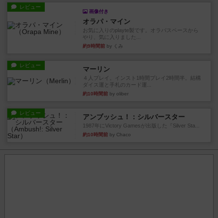
レビュー
画像付き
オラパ・マイン
お気に入りのplayte製です。オラパスペースから
やり、気に入りました...
約9時間前
by くみ
レビュー
マーリン
４人プレイ。インスト1時間プレイ2時間半。結構
ダイス運と手札のカード運...
約10時間前
by oliber
レビュー
アンブッシュ！：シルバースター
1987年にVictory Gamesが出版した『Silver Sta...
約10時間前
by Chaco