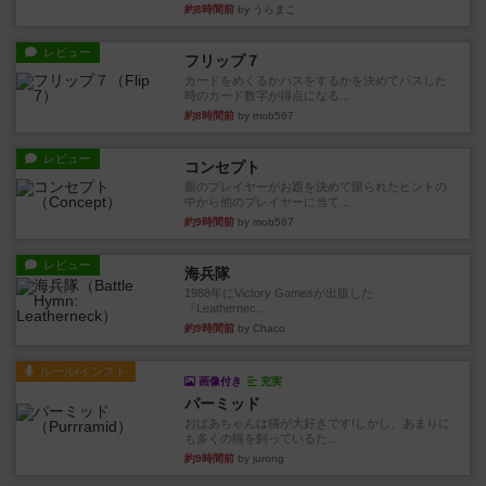
約8時間前
by うらまこ
レビュー
フリップ７
カードをめくるかパスをするかを決めてパスした
時のカード数字が得点になる...
約8時間前
by mob567
レビュー
コンセプト
親のプレイヤーがお題を決めて限られたヒントの
中から他のプレイヤーに当て...
約9時間前
by mob567
レビュー
海兵隊
1988年にVictory Gamesが出版した
『Leathernec...
約9時間前
by Chaco
ルール/インスト
画像付き
充実
パーミッド
おばあちゃんは猫が大好きです!しかし、あまりに
も多くの猫を飼っているた...
約9時間前
by jurong