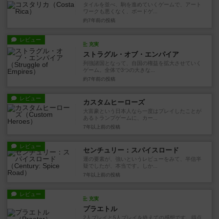
タイルを並べ、駒を進めていくゲームで、アート
ワークも悪くなく、ボードゲ...
約7年前
の投稿
レビュー
充実
ストラグル・オブ・エンパイア
列強諸国となって、自国の権益を拡大させていく
ゲーム。全体で3つの大きな...
約7年前
の投稿
レビュー
カスタムヒーローズ
大富豪という日本人なら一度はプレイしたことが
あるトランプゲームに、カー...
7年以上前
の投稿
レビュー
センチュリー：スパイスロード
運の要素が、強いというレビューをみて、半信半
疑でしたが、本当です。しか...
7年以上前
の投稿
レビュー
充実
プラエトル
2人プレイと5人プレイを終えての感想です。得点