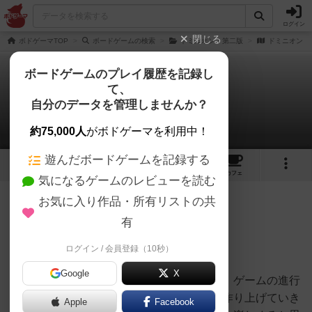
ログイン
閉じる
ボドゲーマTOP
ボードゲームの検索
ドミニオン：第二版
ドミニオン
ボードゲームのプレイ履歴を記録し
て、
ドミニオン
自分のデータを管理しませんか？
じーふいさんのレビュー
約75,000人
がボドゲーマを利用中！
遊んだボードゲームを記録する
11
15
86
207
トップ
画像
動画
レビュー
カフェ
気になるゲームのレビューを読む
お気に入り作品・所有リストの共
255名
0名
0
10年弱前
有
ログイン / 会員登録（10秒）
デッキ構築ゲームの原点にして頂点です。
Google
X
ゲーム時は全員同じデッキを使用しますが、ゲームの進行
とともにカードを購入して自分のデッキを作り上げていき
Apple
Facebook