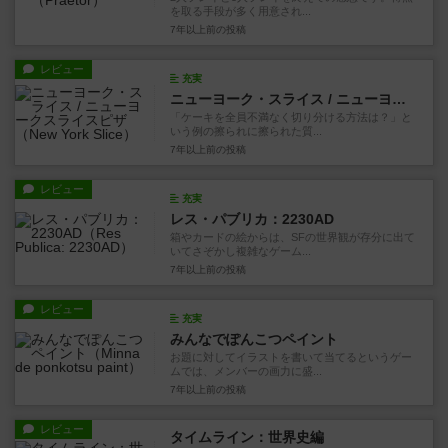
を取る手段が多く用意され...
7年以上前
の投稿
レビュー
充実
ニューヨーク・スライス / ニューヨークスライスピザ
「ケーキを全員不満なく切り分ける方法は？」と
いう例の擦られに擦られた質...
7年以上前
の投稿
レビュー
充実
レス・パブリカ：2230AD
箱やカードの絵からは、SFの世界観が存分に出て
いてさぞかし複雑なゲーム...
7年以上前
の投稿
レビュー
充実
みんなでぽんこつペイント
お題に対してイラストを書いて当てるというゲー
ムでは、メンバーの画力に盛...
7年以上前
の投稿
レビュー
タイムライン：世界史編