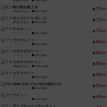
紹介文あり
2件の投稿
宵と暁の呪文書
75
PT
紹介文あり
8件の投稿
リスボン・トラム 28
73
PT
紹介文あり
9件の投稿
アマナイト
73
PT
紹介文なし
1件の投稿
ブラヴェスト
66
PT
紹介文なし
1件の投稿
スペクタキュラー
60
PT
紹介文なし
1件の投稿
スモールワールド
59
PT
紹介文あり
13件の投稿
ギャンブラー
58
PT
紹介文なし
2件の投稿
Bitter End ブタペスト救出作戦
52
PT
紹介文なし
1件の投稿
ラピード
46
PT
紹介文なし
1件の投稿
ザ・フラッフィー・ライト