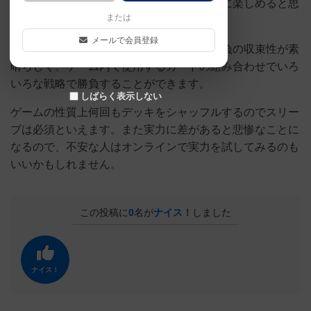
ます。ＴＣＧの類になじみがある人はすぐに楽しめると思
または
います。
メールで会員登録
自分でデッキを作り上げていく楽しみと勝負の収束性が素
晴らしく、ゲーム内で使用するカードの組み合わせでいろ
いろな戦略で勝負することができます。
しばらく表示しない
ゲームの性質上何回もデッキをシャッフルするのでスリー
ブは必須といえます。また実力に差があると悲惨なことに
なるので、不安な人はオンラインで実力を試してみるのも
いいかもしれません。
この投稿に
0
名が
ナイス！
しました
ナイス！