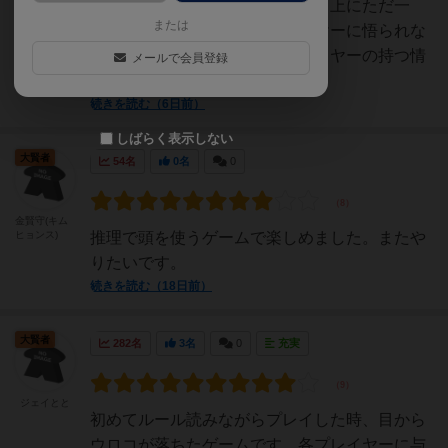
に当てはまる箇所は、広いボード上にただ一
または
つ。自分の持つ情報を他プレイヤーに悟られな
いよう気を付けながら、他プレイヤーの持つ情
メールで会員登録
報を推測し、いち早く生息...
続きを読む（6日前）
しばらく表示しない
大賢者
54名
0名
0
金賢守(キム
ヒョンス)
推理で頭を使うゲームで楽しめました。またや
りたいです。
続きを読む（18日前）
大賢者
282名
3名
0
充実
ジェイとと
初めてルール読みながらプレイした時、目から
ウロコが落ちたゲームです。各プレイヤーに与