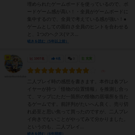
埋められたゲームボードを使っているので、ボ
ードゲーム感が高い！・全員がゲームボードに
集中するので、全員で考えている感が強い！●
ゲームとしての面白さ全員のヒントを合わせる
と、1つのヘクス(マス...
続きを読む（5年以上前）
神
1007名
4名
0
充実
winterkoninkske
二人プレイ時の感想を書きます。本作は各プレ
イヤーが持つ「怪物の位置情報」を推測し合っ
て、マップにただ一箇所の怪物の居場所を当た
るゲームです。前評判がたいへん良く、売り切
れ必至と思い焦って買ったのですが、二人プレ
イ向きでないことがやってみて分かりました。
というのも、二人プレイ...
続きを読む（6年弱前）