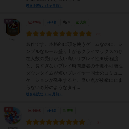
続きを読む（3ヶ月前）
皇帝
426名
4名
0
充実
hago
名作です。本格的に頭を使うゲームなのに、シ
ンプルなルール盛り上がるクライマックスの存
在人数の受けが広い高いリプレイ性40分程度
と、長すぎないプレイ時間勝者の予測不可能性
ダウンタイムが短いプレイヤー同士のコミュニ
ケーションが発生すると、良い点が枚挙に止ま
らない奇跡のようなタイ...
続きを読む（3ヶ月前）
勇者
660名
6名
充実
oMaMe