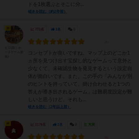
ドを1枚選ぶとそこに分...
続きを読む（約2年前）
神
771名
1名
0
ヒロ(新！ボ
ードゲーム家
コンセプトが良いですね。マップ上のどこか1
族)
ヵ所を見つけ出す宝探し的なゲームって意外と
少なくて、未確認生物を発見するという設定自
体が面白いです。また、この手の「みんなが別
のヒントを持っていて、掛け合わせると1つの
答えが導き出されるゲーム」は難易度設定が難
しいと思うけど、それも...
続きを読む（2年以上前）
神
1176名
2名
0
充実