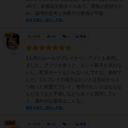
xNで、未確認生物タイルあて。情報が絶妙なた
め、論理的思考と決断力の勝負が可能
続きを読む（約1ヶ月前）
仙人
230名
1名
0
画像
くみ
2人用のルールでプレイかつ、アプリを使用し
ました。アプリを使うと、ヒント冊子を使わな
いし、配置カードもいらないんですね。便利で
した。2人プレイの場合はヒントは初めから２
つ知った状態でプレイ。相手のヒントはなんな
んだろうなと予測しながら次々と質問してい
く。最終的な盤面はこんな...
続きを読む（約1ヶ月前）
大賢者
158名
0名
0
画像