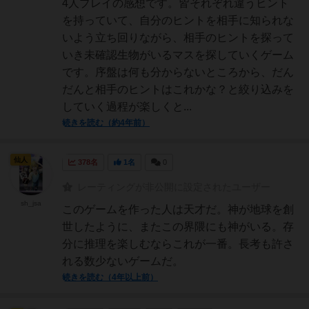
4人プレイの感想です。皆それぞれ違うヒント
を持っていて、自分のヒントを相手に知られな
いよう立ち回りながら、相手のヒントを探って
いき未確認生物がいるマスを探していくゲーム
です。序盤は何も分からないところから、だん
だんと相手のヒントはこれかな？と絞り込みを
していく過程が楽しくと...
続きを読む（約4年前）
仙人
378名
1名
0
レーティングが非公開に設定されたユーザー
sh_jsa
このゲームを作った人は天才だ。神が地球を創
世したように、またこの界隈にも神がいる。存
分に推理を楽しむならこれが一番。長考も許さ
れる数少ないゲームだ。
続きを読む（4年以上前）