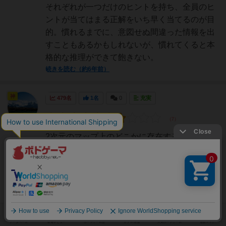
それぞれが一つだけのヒントを持ち、全員のヒ
ントが当てはまる正解をいち早く当てるのが目
的。慣れるまでに、意図せぬ間違った情報を出
すこともあるかもしれないが、慣れてくると本
格的な推理ができて飽きない。
続きを読む（約6年前）
神
479名
1名
0
充実
maro
2次元のマップ上のどこかに存在する未確認生
物を発見するために、各プレイヤーが１つずつ
持っている情報をもとにしてその場所（へク
ス）を特定するのが目的の推理ゲームです。ボ
ードの組み合わせ方を規定しているカード（５
４枚ある）に従い６枚の可変ボードを組み合わ
せます。各プレイヤーはク...
続きを読む（6年以上前）