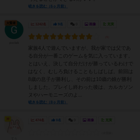
続きを読む（6ヶ月前）
大賢者
1242名
9名
0
画像
充実
poclab
家族4人で遊んでいますが、我が家では父であ
る自分が一番このゲームを気に入っています。
とはいえ、決して自分だけが勝っているわけで
はなく、むしろ負けることもしばしば。前回は
8歳の息子が勝利し、その前は10歳の娘が勝利
しました。プレイし終わった後は、カルカソン
ヌやハーモニーズのよ...
続きを読む（8ヶ月前）
神
474名
0名
0
画像
充実
てう