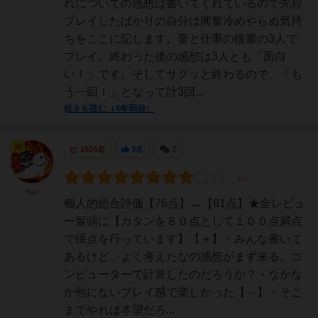
れについての感想は書いてくれているので先程
プレイしたばかりの自分は興奮冷めやらぬ気持
ちをここに記します。妻と仕事の後輩の3人で
プレイ。終わった後の感想は3人とも「面白
い！」です。そしてサクッと終わるので、「も
う一回！」となって計3回...
続きを読む（4年弱前）
神
1514名
3名
0
has
個人的総合評価【76点】→【81点】★全レビュ
ー冒頭に【カタンを８０点として１００点満点
で採点を行っています】【＋】・みんな書いて
あるけど、よく考えたなの感想がまず来る。コ
ンピューターで計算したのだろうか？・なかな
か他にないプレイ感で楽しかった【－】・そこ
までやれば本望だろ...