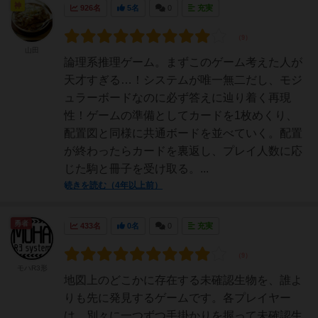
神
926名
5名
0
充実
山田
論理系推理ゲーム。まずこのゲーム考えた人が
天才すぎる…！システムが唯一無二だし、モジ
ュラーボードなのに必ず答えに辿り着く再現
性！ゲームの準備としてカードを1枚めくり、
配置図と同様に共通ボードを並べていく。配置
が終わったらカードを裏返し、プレイ人数に応
じた駒と冊子を受け取る。...
続きを読む（4年以上前）
勇者
433名
0名
0
充実
モハR3形
地図上のどこかに存在する未確認生物を、誰よ
りも先に発見するゲームです。各プレイヤー
は、別々に一つずつ手掛かりを握って未確認生