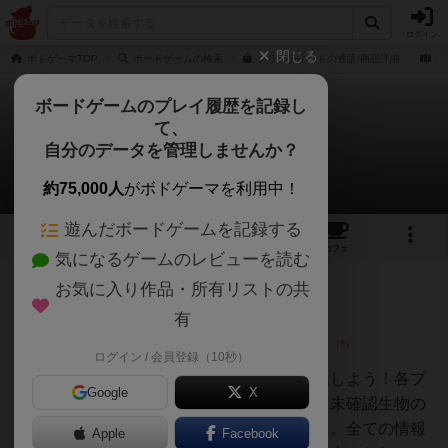
ログイン
閉じる
ボドゲーマTOP
ボードゲームの検索
クリプティッドの通販/商品詳細
作
ボードゲームのプレイ履歴を記録し
て、
クリプティッド
自分のデータを管理しませんか？
60件のレビュー
約75,000人
がボドゲーマを利用中！
遊んだボードゲームを記録する
13
5
60
250
トップ
画像
動画
レビュー
カフェ
気になるゲームのレビューを読む
お気に入り作品・所有リストの共
勇者
188名
1名
0
有
ログイン / 会員登録（10秒）
S
誰よりも早く、未確認生物を発見しよう！各プ
Google
X
レイヤーにはそれぞれ一つだけ、未確認生物の
生息地に関する情報が与えられる。全ての情報
Apple
Facebook