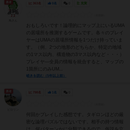
勇者
363名
0名
0
充実
鳥さん
おもしろいです！論理的にマップ上にいるUMA
の居場所を推測するゲームです。各々のプレイ
ヤーはUMAの居場所情報を1つだけ持っていま
す。（例、2つの地形のどちらか、特定の地域
の1マス以内、構造物の3マス以内など・・・）
プレイヤ―全員の情報を統合すると、マップの
1箇所にのみUM...
続きを読む（5年以上前）
勇者
798名
1名
0
ピロリン
何回かプレイした感想です。タギロンほどの厳
密な論理パズルではないです。相手の持つ情報
は、何パターンかに分類できるので、仮説を立