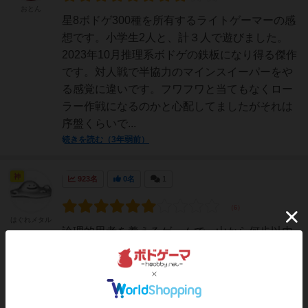
おとん
星8ボドゲ300種を所有するライトゲーマーの感
想です。小学生2人と、計３人で遊びました。
2023年10月推理系ボドゲの鉄板になり得る傑作
です。対人戦で半協力のマインスイーパーをや
る感覚に違いです。フワフワと当てもなくロー
ラー作戦になるのかと心配してましたがそれは
序盤くらいで...
続きを読む（3年弱前）
神
923名
0名
1
はぐれメタル
論理的思考を養えるゲームで、山から何歩以内
とかのヒントに未確認生物を探すゲームです。
確かに、非常に良くできたゲームですが、何回
もやってると答えの場所を覚えられてしまうの
で、繰り返しできないかなと思います。無限に