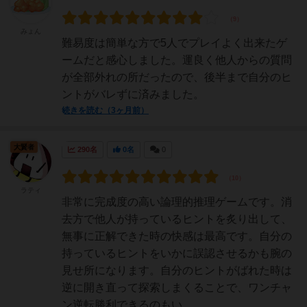
みょん
難易度は簡単な方で5人でプレイよく出来たゲ
ームだと感心しました。運良く他人からの質問
が全部外れの所だったので、後半まで自分のヒ
ントがバレずに済みました。
続きを読む（3ヶ月前）
大賢者
290名
0名
0
ラティ
非常に完成度の高い論理的推理ゲームです。消
去方で他人が持っているヒントを炙り出して、
無事に正解できた時の快感は最高です。自分の
持っているヒントをいかに誤認させるかも腕の
見せ所になります。自分のヒントがばれた時は
逆に開き直って探索しまくることで、ワンチャ
ン逆転勝利できるのもい...