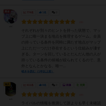
勇者
774名
1名
0
ekl
それぞれが別々のヒントを持った状態で、マッ
プ上に唯一決まる地点を推理するゲーム。全員
の持っている条件を同時に満たす地点がマップ
上にただ一つだけ存在するという仕組みが凄す
ぎる。ターンを回しているとだんだん他の人が
持っている条件の候補が絞られてくるので、意
外となんとかなる。唯一...
続きを読む（1年以上前）
仙人
611名
8名
0
画像
充実
szk
ライバルの情報を推測して誰よりも早く未確認