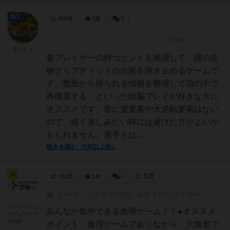
国王
415名
1名
0
きんぎょ
各プレイヤーの持つヒントを推理して、謎の生
物クリプティッドの住処を突き止めるゲームで
す。盤面から得られる情報を整理して頭の中で
再構築する、といった頭脳プレイが好きな方に
オススメです。逆に運要素や大逆転要素はない
ので、緩く楽しみたい時には避けた方がよいか
もしれません。派手さは...
続きを読む（5年以上前）
神
532名
1名
0
充実
レーティングが非公開に設定されたユーザー
ボードゲーム
みんなか集中できる推理ゲーム！！●オススメ
カフェプラス
@梅田
ポイント・推理ゲームでありながら、六角形で