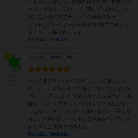
でも鳴って欲しい。笑毎回飽きぬ程の数多くの
マップがあり、そのマップ毎にどっかの1マス
だけにいるクリプティッドの場所を探せ！！！
ヒントはプレイヤーがそれぞれ1個ずつ知って
る！ターン毎の各プレイ...
続きを読む（3年以上前）
神
912名
0名
0
ふみのりんぐ
（ふみんち
４人で遊びましたかなり久しぶりに遊んだた
ゅ）
め、ルールがあいまいな感じで思い出しながら
プレイしていました簡単にルールを言うと、各
自に１つクリプティッドが潜んでいるヒントが
与えられ、各プレイヤーに問いを行い、答えを
得ます全員のヒントが重なる場所を当てること
ができれば勝利！他の人に...
続きを読む（3年以上前）