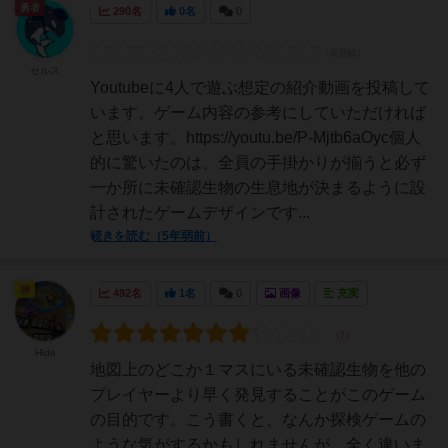
勇者
290名
0名
0
セルス
Youtubeに4人で遊ぶ想定の紹介動画を投稿して
います。ゲーム内容の参考にしていただければ
と思います。https://youtu.be/P-Mjtb6aOyc個人
的に驚いたのは、全員の手掛かりが揃うと必ず
一か所に未確認生物の生息地が決まるように設
計されたゲームデザインです...
続きを読む（5年弱前）
神
492名
1名
0
画像
充実
Hide
地図上のどこか１マスにいる未確認生物を他の
プレイヤーより早く発見することがこのゲーム
の目的です。こう書くと、なんか探検ゲームの
ような気がするかもしれませんが、全く違いま