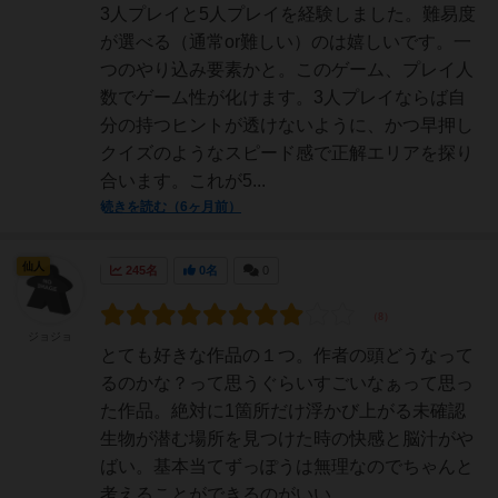
3人プレイと5人プレイを経験しました。難易度
が選べる（通常or難しい）のは嬉しいです。一
つのやり込み要素かと。このゲーム、プレイ人
数でゲーム性が化けます。3人プレイならば自
分の持つヒントが透けないように、かつ早押し
クイズのようなスピード感で正解エリアを探り
合います。これが5...
続きを読む（6ヶ月前）
仙人
245名
0名
0
ジョジョ
とても好きな作品の１つ。作者の頭どうなって
るのかな？って思うぐらいすごいなぁって思っ
た作品。絶対に1箇所だけ浮かび上がる未確認
生物が潜む場所を見つけた時の快感と脳汁がや
ばい。基本当てずっぽうは無理なのでちゃんと
考えることができるのがいい。