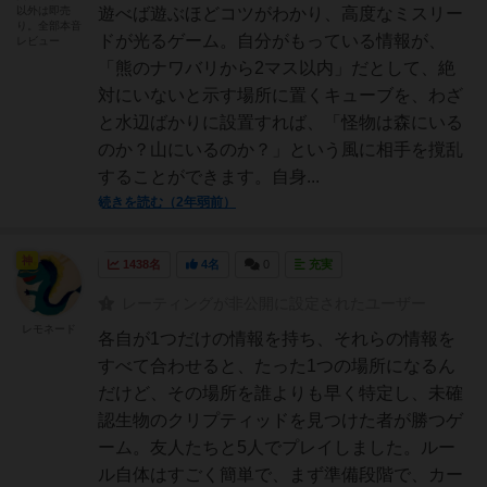
以外は即売
遊べば遊ぶほどコツがわかり、高度なミスリー
り。全部本音
ドが光るゲーム。自分がもっている情報が、
レビュー
「熊のナワバリから2マス以内」だとして、絶
対にいないと示す場所に置くキューブを、わざ
と水辺ばかりに設置すれば、「怪物は森にいる
のか？山にいるのか？」という風に相手を撹乱
することができます。自身...
続きを読む（2年弱前）
神
1438名
4名
0
充実
レーティングが非公開に設定されたユーザー
レモネード
各自が1つだけの情報を持ち、それらの情報を
すべて合わせると、たった1つの場所になるん
だけど、その場所を誰よりも早く特定し、未確
認生物のクリプティッドを見つけた者が勝つゲ
ーム。友人たちと5人でプレイしました。ルー
ル自体はすごく簡単で、まず準備段階で、カー