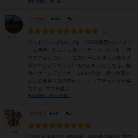
続きを読む（28日前）
国王
189名
0名
0
ゆうこん
ボードゲーム始めて2年、100個程度のボードゲ
ーム所持、ヒヨッコボードゲーマーのプレイ感
想です👍とにかく、このゲームを作った作者の
頭の中はどうなっているのか知りたくなる、物
凄いゲームです✨ゲームの内容は、蜂の巣型の
沢山の地形マスの中から、クリプティッドが存
在する1マスを誰よ...
続きを読む（約1ヶ月前）
勇者
78名
0名
0
amu
108タイル内の1つ指定後、参加者の誰かに質問