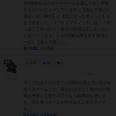
450種類以上のボードゲームを遊んできた経験
をもとにレビューしています。【遊んで感じた
面白い点・魅力】と【気になったポイント】を
まとめました。《『クリプティッド』は、「や
っぱここやった！」自分の推理は正しかった！
と語りたくなる、1つの正解を導き出す推理ゲ
ーム》【遊んで感じた...
続きを読む（9ヶ月前）
皇帝
330名
0名
0
クイック
マップのタイルのどこにUMAが潜んでいるかを
当てるゲームです。自分だけでなく他の人の情
報も考慮して探すのでかなり結構頭を使いま
す。頭を使うゲームが好きな人にオススメで
す。
続きを読む（1年以上前）