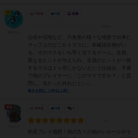
神
760名
0名
画像
みなりん
山岳や沼地など、六角形の様々な地形で出来た
マップ上のどこか１マスに、未確認生物がい
る。そのマスをいち早く当てるゲーム。全員、
異なるヒントが与えられ、全員のヒントが一致
するマスは１ヶ所しかないという仕組み。手番
で他のプレイヤーに「このマスですか？」と質
問し、当たった外れたとい...
続きを読む（3年以上前）
勇者
802名
0名
0
フォード
初見プレイ感想！他の方々が細かいルールやそ