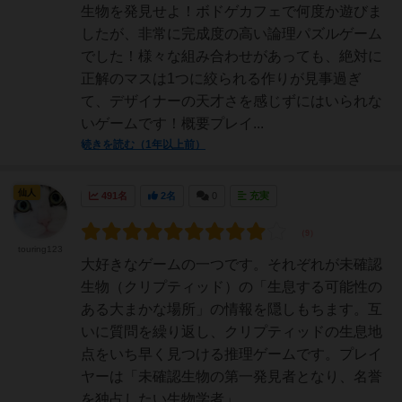
生物を発見せよ！ボドゲカフェで何度か遊びま
したが、非常に完成度の高い論理パズルゲーム
でした！様々な組み合わせがあっても、絶対に
正解のマスは1つに絞られる作りが見事過ぎ
て、デザイナーの天才さを感じずにはいられな
いゲームです！概要プレイ...
続きを読む（1年以上前）
仙人
491名
2名
0
充実
touring123
大好きなゲームの一つです。それぞれが未確認
生物（クリプティッド）の「生息する可能性の
ある大まかな場所」の情報を隠しもちます。互
いに質問を繰り返し、クリプティッドの生息地
点をいち早く見つける推理ゲームです。プレイ
ヤーは「未確認生物の第一発見者となり、名誉
を独占したい生物学者」...