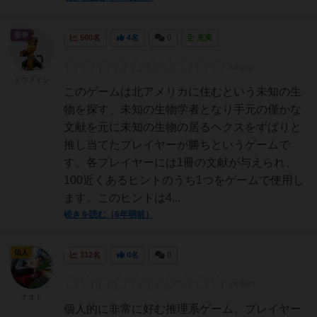
皇帝
500名
4名
0
充実
ドウメイシ
このゲームは北アメリカに住むという未知の生
物を探す、未知の生物学者となり手元の僅かな
文献を元に未知の生物の居るヘクスをずばりと
推し当てたプレイヤーが勝ちというゲームで
す。各プレイヤーには1冊の文献が与えられ、
100近くあるヒントのうち1つをゲームで使用し
ます。このヒントは4...
続きを読む（6年弱前）
仙人
312名
0名
0
ナオト
個人的に非常に好む推理系ゲーム。プレイヤー