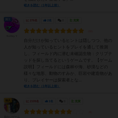
続きを読む（1年以上前）
国王
276名
2名
0
充実
KoHey Y
自分だけが知っているヒントは隠しつつ、他の
人が知っているヒントをプレイを通して推測
し、フィールド内に潜む未確認生物：クリプテ
ッドを探し当てるというゲームです。【ゲーム
説明】フィールドには森林や海、砂漠などの
様々な地形、動物のすみか、巨岩や建造物があ
り、プレイヤーは探索者とな...
続きを読む（1年以上前）
仙人
2109名
2名
0
充実
面白いゲーム