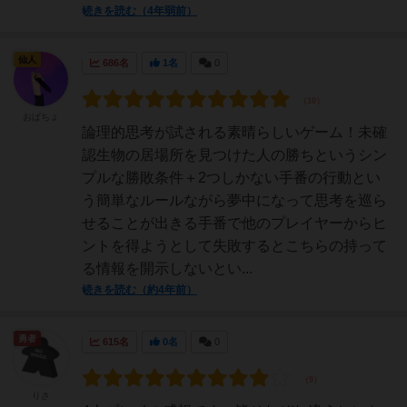
続きを読む（4年弱前）
仙人
686名
1名
0
おぱちょ
論理的思考が試される素晴らしいゲーム！未確
認生物の居場所を見つけた人の勝ちというシン
プルな勝敗条件＋2つしかない手番の行動とい
う簡単なルールながら夢中になって思考を巡ら
せることが出きる手番で他のプレイヤーからヒ
ントを得ようとして失敗するとこちらの持って
る情報を開示しないとい...
続きを読む（約4年前）
勇者
615名
0名
0
りさ