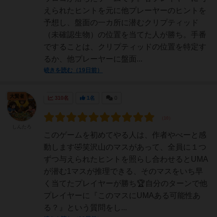
えられたヒントを元に他プレーヤーのヒントを
予想し、盤面の一カ所に潜むクリプティッド
（未確認生物）の位置を当てた人が勝ち。手番
ですることは、クリプティッドの位置を特定す
るか、他プレーヤーに盤面...
続きを読む（19日前）
大賢者
310名
1名
0
しんたろ
このゲームを初めてやる人は、作者やべーと感
動します🤣笑沢山のマスがあって、全員に１つ
ずつ与えられたヒントを照らし合わせるとUMA
が潜む1マスが推理できる、そのマスをいち早
く当てたプレイヤーが勝ち🏆自分のターンで他
プレイヤーに『このマスにUMAある可能性あ
る？』という質問をし...