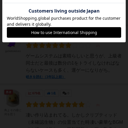
近い繰り返しプレイができるなら9点の評価が
できるのですが…。
続きを読む（3年以上前）
大賢者
705名
0名
gekidokinzo
ゲームシステムは素晴らしいと思うが、上級者
同士だと最後は数分の1をトライしなければな
らないケースも多く、運ゲーになりがち。
続きを読む（3年以上前）
勇者
679名
1名
0
鳥よその瞳に
何を思う
凄い作り込まれてる。しかしクリプティッド
（未確認生物）の位置当てた時凄い豪華なBGM