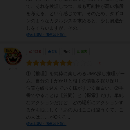
て、それを検証しつつ、最も可能性が高い場所
を考える、という感じです。そのため、タギロ
ンのようなカタルシスを求めると、少し肩透か
しをくらいますが、その...
続きを読む（5年以上前）
仙人
482名
2名
0
充実
カツオ
①【推理】を純粋に楽しめるUMA探し推理ゲー
ム。自分の手がかりと相手の情報を探り探り、
位置を絞り込んでいく様がすごく面白い。②手
番でやることは【質問】と【探索】だけ。単純
なアクションだけど、どの場所にアクションす
るかも悩ましく「あの人はここは違うくて、こ
の人はここがOKで....
続きを読む（5年以上前）