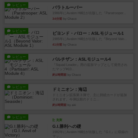
レビュー
パラトルーパー
1986年にAvalon Hill社が出版した『Paratrooper...
34分前
by Chaco
レビュー
ビヨンド・バロー：ASLモジュール1
1985年にAvalon Hill社が出版した『Beyond Valo...
41分前
by Chaco
レビュー
パルチザン：ASLモジュール4
『Squad Leader』用の追加マップとして発売され
たマップ#10...
約1時間前
by Chaco
レビュー
ドミニオン：海辺
ドミニオン拡張第３弾で、主に持続カードが追加
されます。今弾以前のドミニ...
約1時間前
by aki
レビュー
充実
G.I.勝利への礎
1982年にAvalon Hill社が出版した『G.I.』に収録の
マッ...