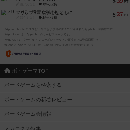
39
PT
紹介文なし
1件の投稿
フリップ７：復讐心とともに
37
PT
紹介文なし
2件の投稿
※Apple、Apple のロゴ は、米国および他の国々で登録されたApple Inc.の商標です。
※App Store は、Apple Inc.のサービスマークです。
※Android は、グーグル インコーポレイテッドの商標または登録商標です。
※Google Play とそのロゴは、Google Inc.の商標または登録商標です。
ボドゲーマTOP
ボードゲームを検索する
ボードゲームの新着レビュー
ボードゲーム会情報
メカニクス特集