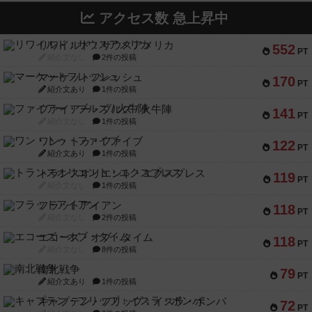
アクセス数 急上昇中
リワイルド：サウスアメリカ
552
PT
紹介文なし
2件の投稿
マーケットフレッシュ
170
PT
紹介文あり
1件の投稿
ファイアー・ブルズ / 火牛陣
141
PT
紹介文なし
1件の投稿
ワン・トゥ・ファイブ
122
PT
紹介文あり
1件の投稿
トランスオリエント・エクスプレス
119
PT
紹介文なし
1件の投稿
フラットアイアン
118
PT
紹介文なし
2件の投稿
エコーズ・オブ・タイム
118
PT
紹介文なし
8件の投稿
南北戦争
79
PT
紹介文あり
1件の投稿
キャプテン・フリップ：イスラ・ボンバ
72
PT