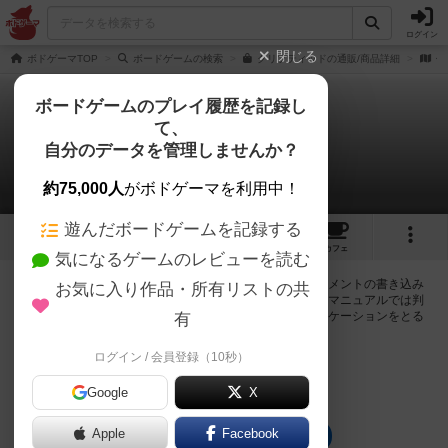
ログイン
閉じる
ボドゲーマTOP
ボードゲームの検索
クリプティッドの通販/商品詳細
作
ボードゲームのプレイ履歴を記録し
て、
クリプティッド
自分のデータを管理しませんか？
0件の掲示板
約75,000人
がボドゲーマを利用中！
遊んだボードゲームを記録する
13
5
60
251
トップ
画像
動画
レビュー
カフェ
気になるゲームのレビューを読む
ログインするとクリプティッドに関する掲示板の作成やコメントの書き込み
お気に入り作品・所有リストの共
が出来るようになります。ルールの疑問やエラッタ情報、マニュアルでは判
断し辛い曖昧な表記等について会員同士で自由にコミュニケーションをとる
有
ことが出来ます。
ログイン / 会員登録（10秒）
ログイン/無料会員登録
Google
X
Apple
Facebook
クリプティッドのトップに戻る