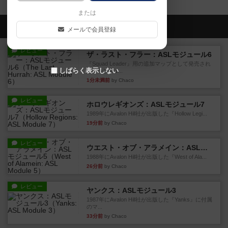
または
会員の新しい投稿
メールで会員登録
レビュー
ザ・ラスト・フラー：ASLモジュール6
『Squad Leader』用の追加マップとして発売され
しばらく表示しない
たマップ#11...
1分未満前
by Chaco
レビュー
ホロウレギオンズ：ASLモジュール7
1989年にAvalon Hill社が出版した『Hollow Legi...
19分前
by Chaco
レビュー
ウエスト・オブ・アラメイン：ASLモジュール5
1988年にAvalon Hill社が出版した『West of Ala...
26分前
by Chaco
レビュー
ヤンクス：ASLモジュール3
1987年にAvalon Hill社が出版した『Yanks』に付属
のマ...
33分前
by Chaco