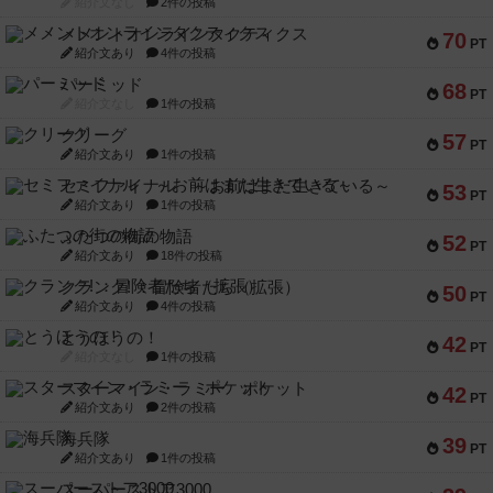
紹介文なし
2件の投稿
メメントオンラインタクティクス
70
PT
紹介文あり
4件の投稿
パーミッド
68
PT
紹介文なし
1件の投稿
クリーグ
57
PT
紹介文あり
1件の投稿
セミファイナル ～お前はまだ生きている～
53
PT
紹介文あり
1件の投稿
ふたつの街の物語
52
PT
紹介文あり
18件の投稿
クランク! ：冒険者たち（拡張）
50
PT
紹介文あり
4件の投稿
とうほうの！
42
PT
紹介文なし
1件の投稿
スターマイン・ラミー ポケット
42
PT
紹介文あり
2件の投稿
海兵隊
39
PT
紹介文あり
1件の投稿
スーパーストア3000