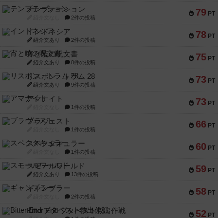
テンプテーション
79
PT
紹介文なし
2件の投稿
インドネシア
78
PT
紹介文あり
2件の投稿
宵と暁の呪文書
75
PT
紹介文あり
8件の投稿
リスボン・トラム 28
73
PT
紹介文あり
9件の投稿
アマナイト
73
PT
紹介文なし
1件の投稿
ブラヴェスト
66
PT
紹介文なし
1件の投稿
スペクタキュラー
60
PT
紹介文なし
1件の投稿
スモールワールド
59
PT
紹介文あり
13件の投稿
ギャンブラー
58
PT
紹介文なし
2件の投稿
Bitter End ブタペスト救出作戦
52
PT