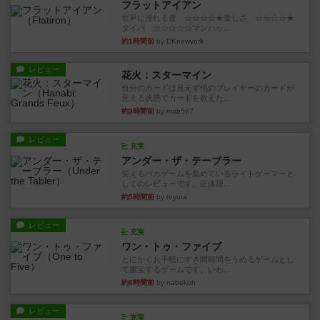
フラットアイアン
世界に浸れる度 ☆☆☆☆★楽しさ ☆☆☆☆★
タイパ ☆☆☆☆☆マンハッ...
約1時間前
by DKnewyork
レビュー
花火：スターマイン
自分のカードは見えず他のプレイヤーのカードが
見える状態でカードを教えた...
約3時間前
by mob567
レビュー
充実
アンダー・ザ・テーブラー
笑えるバカゲームを集めているライトゲーマーと
してのレビューです。正体隠...
約5時間前
by toyota
レビュー
充実
ワン・トゥ・ファイブ
とにかくお手軽にすき間時間をうめるゲームとし
て重宝するゲームです。いわ...
約6時間前
by nabekoh
レビュー
充実