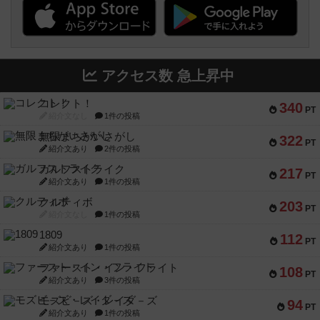
アクセス数 急上昇中
コレクト！
340
PT
紹介文なし
1件の投稿
無限まちがいさがし
322
PT
紹介文あり
2件の投稿
ガルフストライク
217
PT
紹介文あり
1件の投稿
クルティボ
203
PT
紹介文なし
1件の投稿
1809
112
PT
紹介文あり
1件の投稿
ファースト・イン・フライト
108
PT
紹介文あり
3件の投稿
モズビ－ズ・レイダ－ズ
94
PT
紹介文あり
1件の投稿