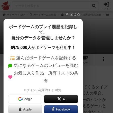
ログイン
閉じる
ボドゲーマTOP
ボードゲームの検索
クリプティッドの通販/商品詳細
作
ボードゲームのプレイ履歴を記録し
て、
クリプティッド
自分のデータを管理しませんか？
2件の戦略やコツ
約75,000人
がボドゲーマを利用中！
遊んだボードゲームを記録する
13
5
60
251
トップ
画像
動画
レビュー
カフェ
気になるゲームのレビューを読む
お気に入り作品・所有リストの共
神
1039名
0名
0
充実
有
このゲームは、手番が順番に回ってくるタイプ
ログイン / 会員登録（10秒）
ボードゲーム
の推理ゲームです。プレイヤーが3人の場合、
カフェプラス
@梅田
Google
X
自分のヒントかつ、Aのプレイヤーのヒントか
つ、Bのプレイヤーのヒントを考えるゲームと
Apple
Facebook
なります。このゲームでは、人数が少ないほ