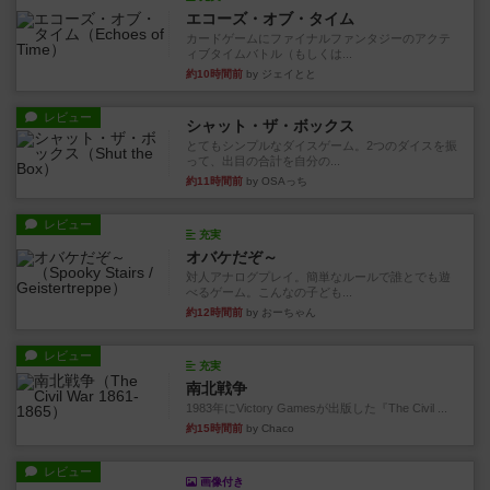
エコーズ・オブ・タイム
カードゲームにファイナルファンタジーのアクテ
ィブタイムバトル（もしくは...
約10時間前
by ジェイとと
レビュー
シャット・ザ・ボックス
とてもシンプルなダイスゲーム。2つのダイスを振
って、出目の合計を自分の...
約11時間前
by OSAっち
レビュー
充実
オバケだぞ～
対人アナログプレイ。簡単なルールで誰とでも遊
べるゲーム。こんなの子ども...
約12時間前
by おーちゃん
レビュー
充実
南北戦争
1983年にVictory Gamesが出版した『The Civil ...
約15時間前
by Chaco
レビュー
画像付き