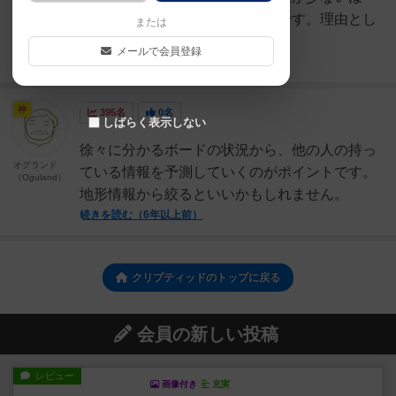
ど、ヘクスの特定が行いやすいです。理由とし
または
ては、組み合わせの数が減...
メールで会員登録
続きを読む（5年弱前）
神
395名
0名
しばらく表示しない
徐々に分かるボードの状況から、他の人の持っ
オグランド
ている情報を予測していくのがポイントです。
（Oguland）
地形情報から絞るといいかもしれません。
続きを読む（6年以上前）
クリプティッドのトップに戻る
会員の新しい投稿
レビュー
画像付き
充実