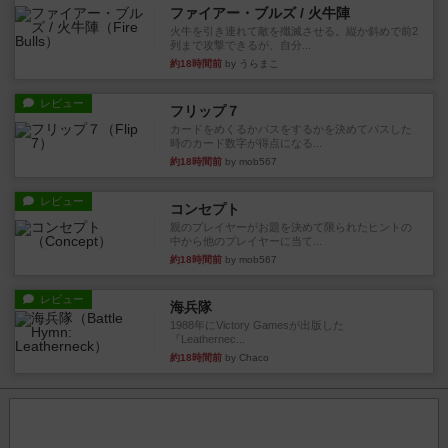
ファイアー・ブルズ / 火牛陣
火牛を引き連れて敵を殲滅させる。縦か斜めで前2
列まで攻撃できるが、自分...
約18時間前
by うらまこ
レビュー
フリップ７
カードをめくるかパスをするかを決めてパスした
時のカード数字が得点になる...
約18時間前
by mob567
レビュー
コンセプト
親のプレイヤーがお題を決めて限られたヒントの
中から他のプレイヤーに当て...
約18時間前
by mob567
レビュー
海兵隊
1988年にVictory Gamesが出版した
『Leathernec...
約18時間前
by Chaco