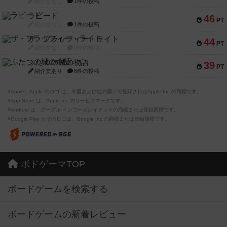
紹介文なし
1件の投稿
ラピード
46
PT
紹介文なし
1件の投稿
ザ・フラッフィー・ライト
44
PT
紹介文なし
0件の投稿
ふたつの城の物語
39
PT
紹介文あり
6件の投稿
※Apple、Apple のロゴ は、米国および他の国々で登録されたApple Inc.の商標です。
※App Store は、Apple Inc.のサービスマークです。
※Android は、グーグル インコーポレイテッドの商標または登録商標です。
※Google Play とそのロゴは、Google Inc.の商標または登録商標です。
ボドゲーマTOP
ボードゲームを検索する
ボードゲームの新着レビュー