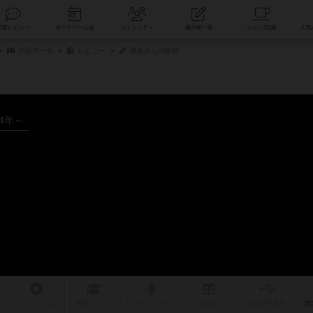
索
新着レビュー
ボードゲーム会
コミュニティ
掲示板一覧
作品データ
レビュー
降旗さんの投稿
94年～
リプレイ
日記
戦略
・コツ
ルール
/インスト
掲示板
拡張/関連
作
次