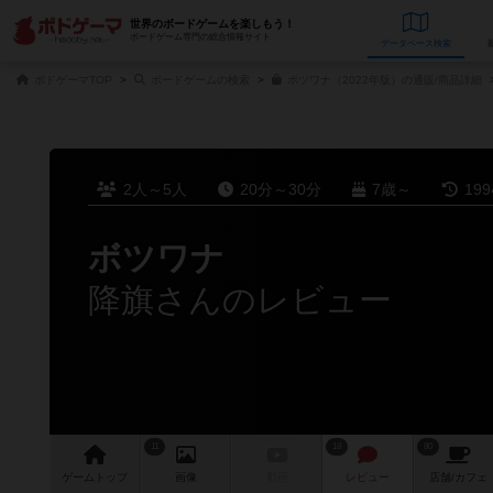
世界のボードゲームを楽しもう！
ボードゲーム専門の総合情報サイト
データベース
検
ボドゲーマTOP
ボードゲームの検索
ボツワナ（2022年版）の通販/商品詳細
2人～5人
20分～30分
7歳～
19
ボツワナ
降旗さんのレビュー
11
18
80
ゲーム
トップ
画像
動画
レビュー
店舗/
カフェ