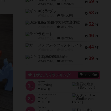
59
PT
紹介文あり
13件の投稿
ギャンブラー
58
PT
紹介文なし
2件の投稿
Bitter End ブタペスト救出作戦
52
PT
紹介文なし
1件の投稿
ラピード
46
PT
紹介文なし
1件の投稿
ザ・フラッフィー・ライト
44
PT
紹介文なし
0件の投稿
ふたつの城の物語
39
PT
紹介文あり
6件の投稿
お気に入りランキング
トップ50
Splendor
1
宝石の煌き
位
4040名
Die Siedler von Catan
2
カタン
位
3616名
Dominion
ドミニオン