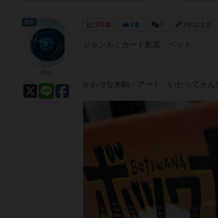
国王
257名
2名
0
2年以上前
ジャンル：カード配置・ベット
降旗
かわヨな木駒・アート。いたってそん
シェアする