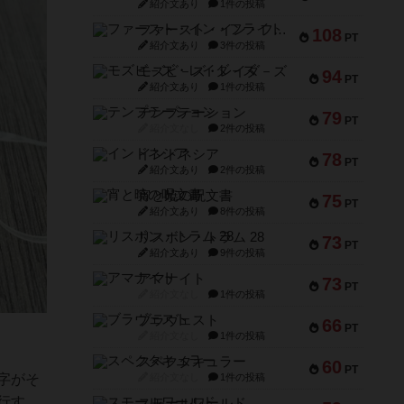
紹介文あり
1件の投稿
ファースト・イン・フライト
108
PT
紹介文あり
3件の投稿
モズビ－ズ・レイダ－ズ
94
PT
紹介文あり
1件の投稿
テンプテーション
79
PT
紹介文なし
2件の投稿
インドネシア
78
PT
紹介文あり
2件の投稿
宵と暁の呪文書
75
PT
紹介文あり
8件の投稿
リスボン・トラム 28
73
PT
紹介文あり
9件の投稿
アマナイト
73
PT
紹介文なし
1件の投稿
ブラヴェスト
66
PT
紹介文なし
1件の投稿
スペクタキュラー
60
PT
紹介文なし
1件の投稿
字がそ
行す
スモールワールド