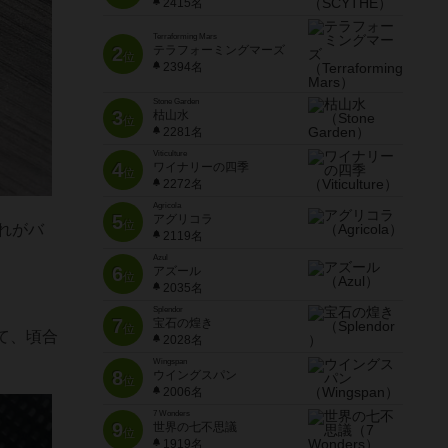
2415名
Terraforming Mars
2
テラフォーミングマーズ
位
2394名
Stone Garden
3
枯山水
位
2281名
Viticulture
4
ワイナリーの四季
位
2272名
Agricola
5
アグリコラ
位
れがバ
2119名
Azul
6
アズール
位
2035名
Splendor
7
宝石の煌き
位
て、頃合
2028名
Wingspan
8
ウイングスパン
位
2006名
7 Wonders
9
世界の七不思議
位
1919名