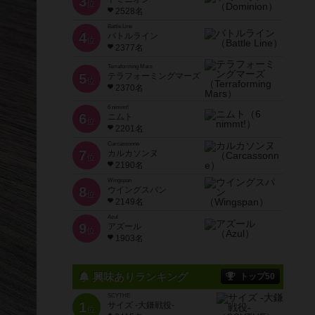
3
位
2528名
Battle Line
4
バトルライン
位
2377名
Terraforming Mars
5
テラフォーミングマーズ
位
2370名
6 nimmt!
6
ニムト
位
2201名
Carcassonne
7
カルカソンヌ
位
2190名
Wingspan
8
ウイングスパン
位
2149名
Azul
9
アズール
位
1903名
興味ありランキング
トップ50
SCYTHE
1
サイズ -大鎌戦役-
位