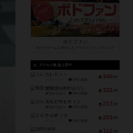
ボドファン
ボードゲームに特化したクラウドファンディング
アクセス数 急上昇中
コレクト！
340
PT
紹介文なし
1件の投稿
無限まちがいさがし
322
PT
紹介文あり
2件の投稿
ガルフストライク
217
PT
紹介文あり
1件の投稿
クルティボ
203
PT
紹介文なし
1件の投稿
1809
112
PT