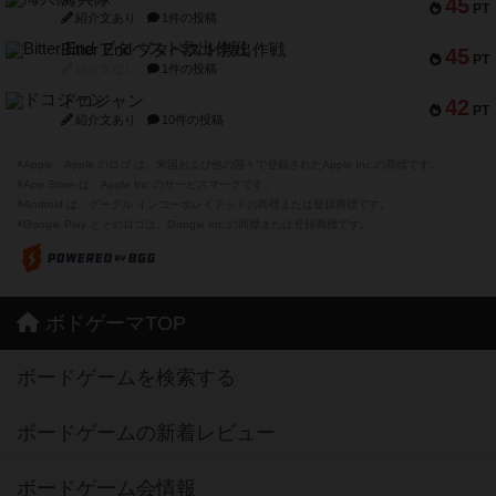
45
PT
紹介文あり
1件の投稿
Bitter End ブタペスト救出作戦
45
PT
紹介文なし
1件の投稿
ドコジャン
42
PT
紹介文あり
10件の投稿
※Apple、Apple のロゴ は、米国および他の国々で登録されたApple Inc.の商標です。
※App Store は、Apple Inc.のサービスマークです。
※Android は、グーグル インコーポレイテッドの商標または登録商標です。
※Google Play とそのロゴは、Google Inc.の商標または登録商標です。
ボドゲーマTOP
ボードゲームを検索する
ボードゲームの新着レビュー
ボードゲーム会情報