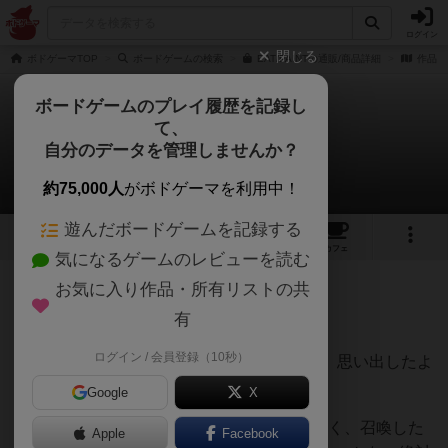
ログイン
閉じる
ボドゲーマTOP
ボードゲームの検索
EAT/PAINTの通販/商品詳細
作品デ
ボードゲームのプレイ履歴を記録し
て、
イートペイント
自分のデータを管理しませんか？
降旗さんのレビュー
約75,000人
がボドゲーマを利用中！
遊んだボードゲームを記録する
4
3
3
18
トップ
画像
動画
レビュー
カフェ
気になるゲームのレビューを読む
お気に入り作品・所有リストの共
674名
4名
0
2年以上前
有
ログイン / 会員登録（10秒）
ゲムマ23秋でキラカードが発売されたので、思い出したよ
うに書きます。
Google
X
非対称の2人用カードゲーム。遊戯王よろしく、召喚した
Apple
Facebook