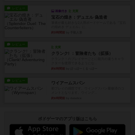
レビュー
画像付き
充実
宝石の煌き：デュエル 偽造者
筆者が最も好きな2人用ボードゲームである『宝石
の煌めき デュエル』に、...
約5時間前
by 手動人形
レビュー
充実
クランク! ：冒険者たち（拡張）
クランク！のプレイヤーごとに能力の違うキャラ
クターを使用できるようにな...
約6時間前
by ぽっぽーくるっぽー
レビュー
ワイアームスパン
初プレイの感想です。ウイングスパン履修済のコ
メントとなります。ウイング...
約6時間前
by daisdice
ボドゲーマのアプリ版はこちら