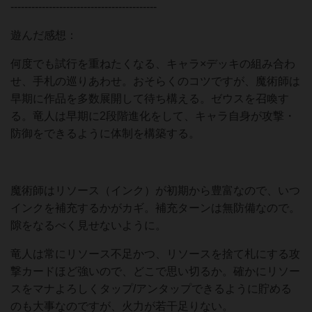
------------------------------------------
遊んだ感想：
何度でも試行を重ねたくなる、キャラ×デッキの組み合わ
せ、手札の巡りあわせ。おそらくのコツですが、魔術師は
早期に作品を多数展開して待ち構える。ゼウスを召喚す
る。竜人は早期に2段階進化をして、キャラ自身が攻撃・
防御をできるように体制を構築する。
魔術師はリソース（インク）が初期から豊富なので、いつ
インクを補充するかがカギ。補充ターンは無防備なので。
隙をなるべく見せないように。
竜人は常にリソース不足かつ、リソースを捨て札にする攻
撃カードほど強いので、どこで思い切るか。確かにリソー
スをマナよろしくタップ/アンタップできるように貯める
のも大事なのですが、火力が若干足りない。