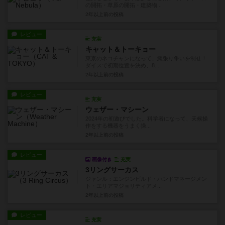
の開拓・草原の開拓・建築物...
2年以上前
の投稿
レビュー
充実
キャット＆トーキョー
東京のネコチャンになって、縄張り争いを制せ！
ダイスで初期位置を決め、8...
2年以上前
の投稿
レビュー
充実
ウェザー・マシーン
2024年の初遊びでした。科学者になって、天候操
作をする機器をうまく操...
2年以上前
の投稿
レビュー
画像付き
充実
3リングサーカス
ジャンル：エンジンビルド・ハンドマネージメン
ト・エリアマジョリティアメ...
2年以上前
の投稿
レビュー
充実