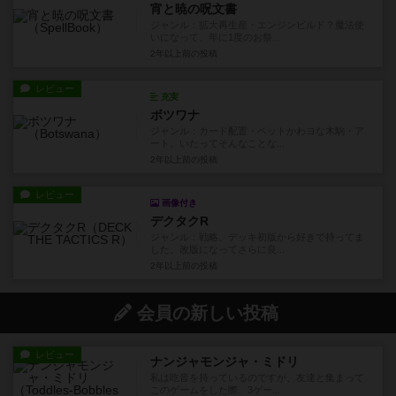
宵と暁の呪文書
ジャンル：拡大再生産・エンジンビルド？魔法使
いになって、年に1度のお祭...
2年以上前
の投稿
レビュー
充実
ボツワナ
ジャンル：カード配置・ベットかわヨな木駒・ア
ート。いたってそんなことな...
2年以上前
の投稿
レビュー
画像付き
デクタクR
ジャンル：戦略、デッキ初版から好きで持ってま
した。改版になってさらに良...
2年以上前
の投稿
会員の新しい投稿
レビュー
ナンジャモンジャ・ミドリ
私は吃音を持っているのですが、友達と集まって
このゲームをした際、3ゲー...