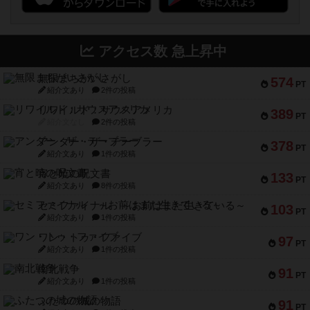
アクセス数 急上昇中
無限まちがいさがし
574
PT
紹介文あり
2件の投稿
リワイルド：サウスアメリカ
389
PT
紹介文なし
2件の投稿
アンダー・ザ・テーブラー
378
PT
紹介文あり
1件の投稿
宵と暁の呪文書
133
PT
紹介文あり
8件の投稿
セミファイナル ～お前はまだ生きている～
103
PT
紹介文あり
1件の投稿
ワン・トゥ・ファイブ
97
PT
紹介文あり
1件の投稿
南北戦争
91
PT
紹介文あり
1件の投稿
ふたつの城の物語
91
PT