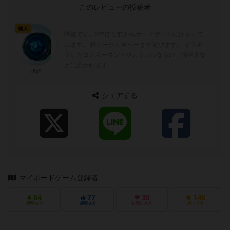
このレビューの投稿者
仙人
降旗です。3年ほど前からボードゲームにはまって
います。 軽ゲーから重ゲーまで遊びます。 キラキ
ラしたコンポーネントやカラフルなもの、猫や犬な
どに惹かれます。
降旗
シェアする
マイボードゲーム登録者
84
77
30
146
興味あり
経験あり
お気に入り
持ってる