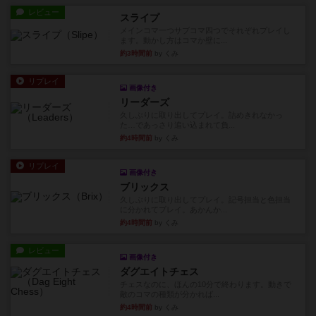
レビュー
スライプ
メインコマ一つサブコマ四つでそれぞれプレイし
ます。動かし方はコマか壁に...
約3時間前
by くみ
リプレイ
画像付き
リーダーズ
久しぶりに取り出してプレイ。詰めきれなかっ
た…であっさり追い込まれて負...
約4時間前
by くみ
リプレイ
画像付き
ブリックス
久しぶりに取り出してプレイ。記号担当と色担当
に分かれてプレイ。あかんか...
約4時間前
by くみ
レビュー
画像付き
ダグエイトチェス
チェスなのに、ほんの10分で終わります。動きで
敵のコマの種類が分かれば...
約4時間前
by くみ