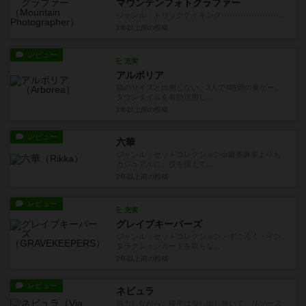
マウンテンフォトグラファー
ジャンル：トリックテイキング---------------------...
2年以上前
の投稿
レビュー
充実
アルボリア
箱のサイズと比例しない、3人で4時間の重ゲー。
ダウンタイムを有効活用し...
2年以上前
の投稿
レビュー
六華
ジャンル：セットコレクションor麻雀麻雀よりも
カジュアルに、役を揃えて...
2年以上前
の投稿
レビュー
充実
グレイブキーパーズ
ジャンル：セットコレクション・すごろく・イン
タラクションカードを取らな...
2年以上前
の投稿
レビュー
ネビュラ
協力しながら、後半は少し出し抜いて、リソース