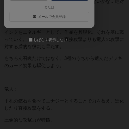
り、出した攻撃カードが具現する未来が来ないかな…絶対
または
かっこいいです。
メールで会員登録
魔術師：
インクをエネルギーとして、作品を具現化。それを基に戦
っていく。どちらかというと直接攻撃よりも竜人の攻撃に
しばらく表示しない
対する盾的な役割も果たす。
もちろん召喚だけではなく、3種のうちから選んだデッキ
のカード効果も駆使しよう。
竜人：
手札の鉱石を食べてエナジーとすることで力を蓄え、進化
したり直接攻撃をする。
圧倒的な攻撃力が特徴。