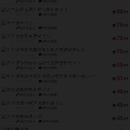
紹介文あり
6件の投稿
ノームズ・アット・ナイト
88
PT
紹介文なし
1件の投稿
マーリン
76
PT
紹介文あり
6件の投稿
フラットアイアン
75
PT
紹介文なし
2件の投稿
トランスオリエント・エクスプレス
70
PT
紹介文なし
1件の投稿
アンブッシュ！：ムーブアウト！
59
PT
紹介文あり
1件の投稿
キャプテン・フリップ：イスラ・ボンバ
51
PT
紹介文なし
2件の投稿
ガルフストライク
46
PT
紹介文あり
1件の投稿
エコーズ・オブ・タイム
45
PT
紹介文なし
8件の投稿
スカルキング
45
PT
紹介文あり
12件の投稿
海兵隊