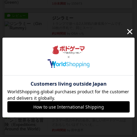
1分未満前
by 155973
レビュー
ジンラミー
トランプで遊べる2人対戦の麻雀風ゲームです。
10枚の手札で、同じスーツ...
約2時間前
by OSAっち
ルール/インスト
画像付き
充実
フリップ７：復讐心とともに
概要Flip 7が復活しました――復讐を伴って!オリ
ジナルゲームの楽し...
約2時間前
by jurong
レビュー
アズール：シントラのステンドグラス
大好きなアズールシリーズ。ステンドグラスを作
っていきます✨1部より自由...
約3時間前
by しんたろ
レビュー
エクスペディション：世界を巡る冒険
クラマー氏の不朽の名作。新しいボードゲームほ
どおもしろいはず？いいえ。...
約3時間前
by 田中昌平