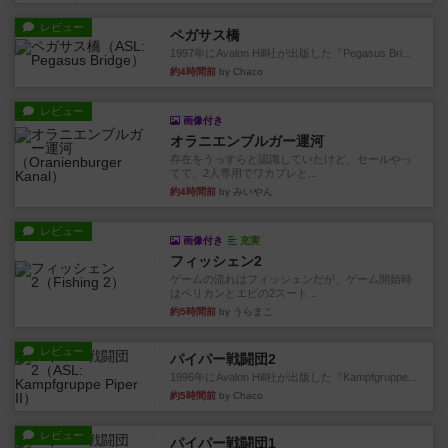
レビュー
ペガサス橋
1997年にAvalon Hill社が出版した『Pegasus Bri...
約4時間前
by Chaco
レビュー
画像付き
オラニエンブルガー運河
存在をうっすらと認識していたけど、セールやっ
てて、2人専用でワカプレと...
約4時間前
by みいやん
レビュー
画像付き
充実
フィッシェン2
ゲームの流れはフィッシェンだが、ゲーム開始時
はペリカンとエビの2スート...
約5時間前
by うらまこ
レビュー
パイパー戦闘団2
1996年にAvalon Hill社が出版した『Kampfgruppe...
約5時間前
by Chaco
レビュー
パイパー戦闘団1