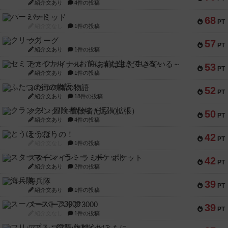
紹介文あり
4件の投稿
パーミッド
68
PT
紹介文なし
1件の投稿
クリーグ
57
PT
紹介文あり
1件の投稿
セミファイナル ～お前はまだ生きている～
53
PT
紹介文あり
1件の投稿
ふたつの街の物語
52
PT
紹介文あり
18件の投稿
クランク! ：冒険者たち（拡張）
50
PT
紹介文あり
4件の投稿
とうほうの！
42
PT
紹介文なし
1件の投稿
スターマイン・ラミー ポケット
42
PT
紹介文あり
2件の投稿
海兵隊
39
PT
紹介文あり
1件の投稿
スーパーストア3000
39
PT
紹介文なし
1件の投稿