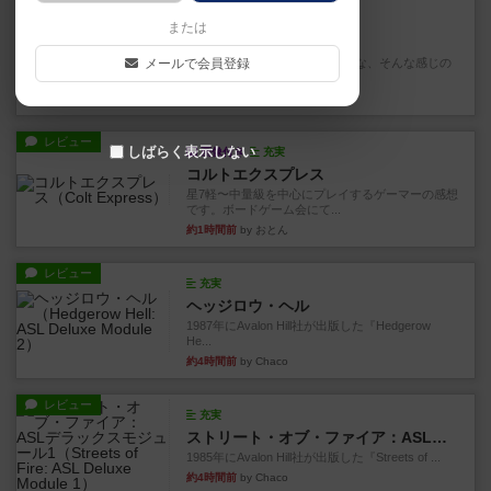
レビュー
充実
または
ダブルナイン
メールで会員登録
雑に死なないラブレターみたいな、そんな感じの
ゲーム。数字カードを１の位...
約1時間前
by 深水あどら
レビュー
しばらく表示しない
画像付き
充実
コルトエクスプレス
星7軽〜中量級を中心にプレイするゲーマーの感想
です。ボードゲーム会にて...
約1時間前
by おとん
レビュー
充実
ヘッジロウ・ヘル
1987年にAvalon Hill社が出版した『Hedgerow
He...
約4時間前
by Chaco
レビュー
充実
ストリート・オブ・ファイア：ASLデラックスモジュール1
1985年にAvalon Hill社が出版した『Streets of ...
約4時間前
by Chaco