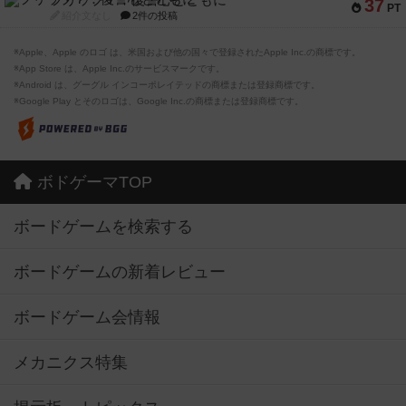
フリップ７：復讐心とともに
37
PT
紹介文なし
2件の投稿
※Apple、Apple のロゴ は、米国および他の国々で登録されたApple Inc.の商標です。
※App Store は、Apple Inc.のサービスマークです。
※Android は、グーグル インコーポレイテッドの商標または登録商標です。
※Google Play とそのロゴは、Google Inc.の商標または登録商標です。
ボドゲーマTOP
ボードゲームを検索する
ボードゲームの新着レビュー
ボードゲーム会情報
メカニクス特集