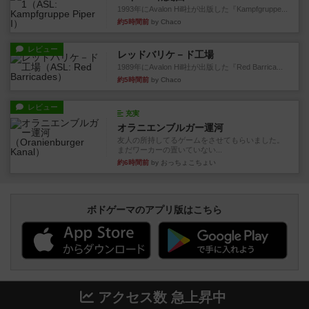
1993年にAvalon Hill社が出版した『Kampfgruppe...
約5時間前
by Chaco
レビュー
レッドバリケ－ド工場
1989年にAvalon Hill社が出版した『Red Barrica...
約5時間前
by Chaco
レビュー
充実
オラニエンブルガー運河
友人の所持してるゲームをさせてもらいました。
まだワーカーの置いていない...
約6時間前
by おっちょこちょい
ボドゲーマのアプリ版はこちら
アクセス数 急上昇中