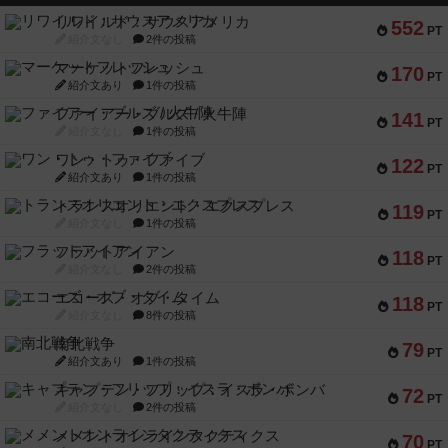
リワイルド：サウスアメリカ
552
PT
紹介文なし
2件の投稿
マーケットフレッシュ
170
PT
紹介文あり
1件の投稿
ファイアー・ブルズ / 火牛陣
141
PT
紹介文なし
1件の投稿
ワン・トゥ・ファイブ
122
PT
紹介文あり
1件の投稿
トランスオリエント・エクスプレス
119
PT
紹介文なし
1件の投稿
フラットアイアン
118
PT
紹介文なし
2件の投稿
エコーズ・オブ・タイム
118
PT
紹介文なし
8件の投稿
南北戦争
79
PT
紹介文あり
1件の投稿
キャプテン・フリップ：イスラ・ボンバ
72
PT
紹介文なし
2件の投稿
メメントオンラインタクティクス
70
PT