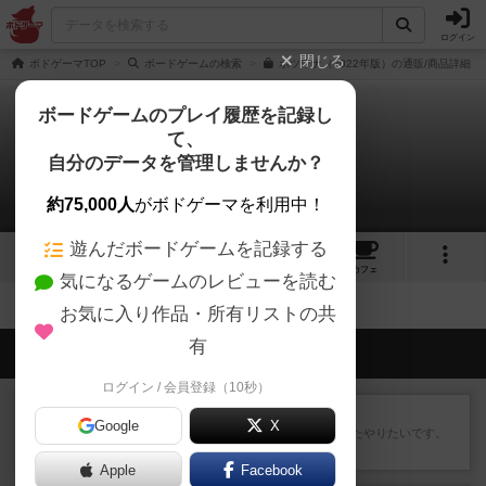
ログイン
閉じる
ボドゲーマTOP
ボードゲームの検索
ボツワナ（2022年版）の通販/商品詳細
ボードゲームのプレイ履歴を記録し
て、
ボツワナ
自分のデータを管理しませんか？
拡張/関連作品 0件
約75,000人
がボドゲーマを利用中！
遊んだボードゲームを記録する
11
18
80
トップ
画像
動画
レビュー
カフェ
気になるゲームのレビューを読む
お気に入り作品・所有リストの共
有
会員の新しい投稿
ログイン / 会員登録（10秒）
レビュー
ゴットファイブ！
Google
X
運要素があり楽しめました。またやりたいです。
21分前
by 金賢守(キムヒョンス)
Apple
Facebook