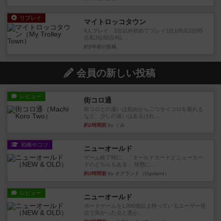
リプレイ
マイトロッコタウン
4人プレイ 1位以外初めてプレイ1位105点2位85
点私3位82点4位...
約3年前
の投稿
会員の新しい投稿
レビュー
街コロ通
街コロとの違いは初めから二つサイコロを振れる
など、少しの違いはあるけれ...
約2時間前
by くみ
戦略やコツ
ニューオールド
ゲーム終了時に、「オールドカードとニューカー
ドのどちらもある」 状態に...
約3時間前
by オグランド（Oguland）
レビュー
ニューオールド
ボードゲームを1,000個以上持っているユーザー視
点で良かった点と悪か...