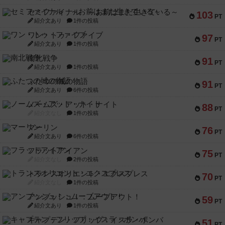
セミファイナル ～お前はまだ生きている～
103
PT
紹介文あり
1件の投稿
ワン・トゥ・ファイブ
97
PT
紹介文あり
1件の投稿
南北戦争
91
PT
紹介文あり
1件の投稿
ふたつの城の物語
91
PT
紹介文あり
6件の投稿
ノームズ・アット・ナイト
88
PT
紹介文なし
1件の投稿
マーリン
76
PT
紹介文あり
6件の投稿
フラットアイアン
75
PT
紹介文なし
2件の投稿
トランスオリエント・エクスプレス
70
PT
紹介文なし
1件の投稿
アンブッシュ！：ムーブアウト！
59
PT
紹介文あり
1件の投稿
キャプテン・フリップ：イスラ・ボンバ
51
PT