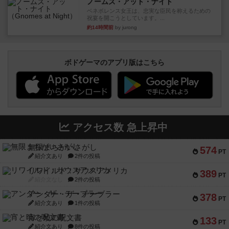
ノームズ・アット・ナイト
ベネボレンス女王は、忠実な臣民を称えるための
祝宴を開こうとしています。...
約14時間前
by jurong
ボドゲーマのアプリ版はこちら
アクセス数 急上昇中
無限まちがいさがし
574
PT
紹介文あり
2件の投稿
リワイルド：サウスアメリカ
389
PT
紹介文なし
2件の投稿
アンダー・ザ・テーブラー
378
PT
紹介文あり
1件の投稿
宵と暁の呪文書
133
PT
紹介文あり
8件の投稿