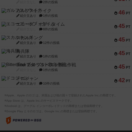
紹介文なし
2件の投稿
ガルフストライク
46
PT
紹介文あり
1件の投稿
エコーズ・オブ・タイム
45
PT
紹介文なし
8件の投稿
スカルキング
45
PT
紹介文あり
12件の投稿
海兵隊
45
PT
紹介文あり
1件の投稿
Bitter End ブタペスト救出作戦
45
PT
紹介文なし
1件の投稿
ドコジャン
42
PT
紹介文あり
10件の投稿
※Apple、Apple のロゴ は、米国および他の国々で登録されたApple Inc.の商標です。
※App Store は、Apple Inc.のサービスマークです。
※Android は、グーグル インコーポレイテッドの商標または登録商標です。
※Google Play とそのロゴは、Google Inc.の商標または登録商標です。