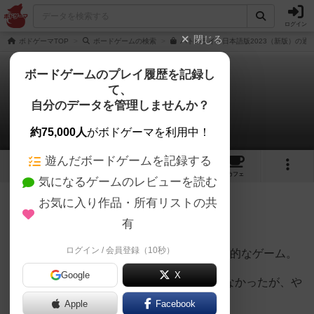
ログイン
閉じる
ボドゲーマTOP
ボードゲームの検索
バトルライン日本語版2023（新版）の通販
ボードゲームのプレイ履歴を記録し
て、
バトルライン
自分のデータを管理しませんか？
フォントルロイさんのレビュー
約75,000人
がボドゲーマを利用中！
遊んだボードゲームを記録する
42
5
105
403
トップ
画像
動画
レビュー
カフェ
気になるゲームのレビューを読む
お気に入り作品・所有リストの共
506名
0名
0
約9年前
有
ログイン / 会員登録（10秒）
2人専用でありながら、非常に奥が深い戦略的なゲーム。
Google
X
買ってやる前はそれほど面白そうとは思わなかったが、や
ったら想像以上に面白かった。
Apple
Facebook