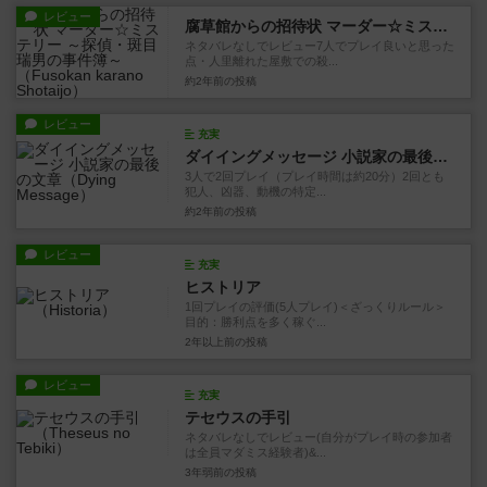
レビュー
腐草館からの招待状 マーダー☆ミステリー ～探偵・斑目瑞男の事件簿～
ネタバレなしでレビュー7人でプレイ良いと思った
点・人里離れた屋敷での殺...
約2年前
の投稿
レビュー
充実
ダイイングメッセージ 小説家の最後の文章
3人で2回プレイ（プレイ時間は約20分）2回とも
犯人、凶器、動機の特定...
約2年前
の投稿
レビュー
充実
ヒストリア
1回プレイの評価(5人プレイ)＜ざっくりルール＞
目的：勝利点を多く稼ぐ...
2年以上前
の投稿
レビュー
充実
テセウスの手引
ネタバレなしでレビュー(自分がプレイ時の参加者
は全員マダミス経験者)&...
3年弱前
の投稿