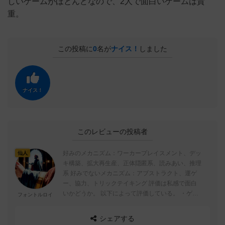
しいゲームがほとんどなので、2人で面白いゲームは貴
重。
この投稿に
0
名が
ナイス！
しました
ナイス！
このレビューの投稿者
好みのメカニズム：ワーカープレイスメント、デッ
仙人
キ構築、拡大再生産、正体隠匿系、読みあい、推理
系 好みでないメカニズム：アブストラクト、運ゲ
ー、協力、トリックテイキング 評価は私感で面白
いかどうか。 以下によって評価している。 ・ゲー
フォントルロイ
ムの深み ・戦略性の高さ ...
シェアする