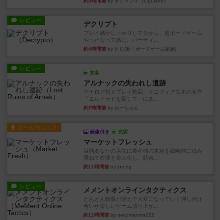
約3時間前
by オグランド（Oguland）
レビュー
デクリプト
プレイ感がしっかりしてるから、超ボードゲーム
やったなって感じ。パーティ...
約4時間前
by ヒロ(新！ボードゲーム家族)
レビュー
充実
アルナックの失われし遺跡
アナログ対人プレイ数回。クニツィア先生の名作
「エルドラドを探して」にあ...
約7時間前
by おーちゃん
ルール/インスト
画像付き
充実
マーケットフレッシュ
目的あなたの店先に農産物の木箱を戦略的に積み
重ねて在庫を最大化し、競合...
約11時間前
by jurong
レビュー
メメントオンラインタクティクス
どんどん物量が増えて大変になっていく押し付け
合いが楽しいゲーム盛り上が...
約11時間前
by nekomanma222