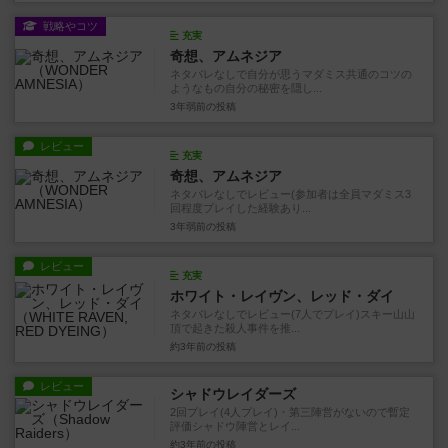
戦略やコツ
充実
奇想、アムネジア
ネタバレなしで自分が思うマダミス共通のコツの
ようなもの自分の秘密を隠し...
3年弱前
の投稿
レビュー
充実
奇想、アムネジア
ネタバレなしでレビュー(参加者は全員マダミス3
回程度プレイした経験あり...
3年弱前
の投稿
レビュー
充実
ホワイト・レイヴン、レッド・ダイ
ネタバレなしでレビュー(7人でプレイ)スキー山山
頂で起きた殺人事件を推...
約3年前
の投稿
レビュー
シャドウレイダーズ
2回プレイ(4人プレイ)・第三陣営がないので暫定
評価シャドウ陣営とレイ...
約3年前
の投稿