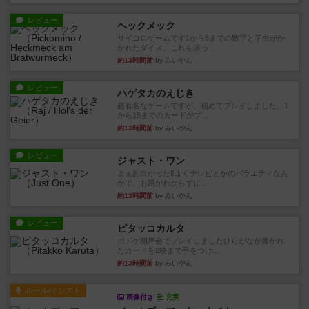
レビュー
ヘックメック
サイコロゲームです1から5までの数字と芋虫がか
かれたダイス。これを振っ...
約13時間前
by みいやん
レビュー
ハゲタカのえじき
超有名なゲームですが、初めてプレイしました。1
から15までのカードがプ...
約13時間前
by みいやん
レビュー
ジャスト・ワン
まぁ面白かった‼️よくテレビとかのバラエティなん
かで、お題がわからずに...
約13時間前
by みいやん
レビュー
ピタッコカルタ
ボドゲ相席会でプレイしましたひらがなが書かれ
たカードを2枚まで手をつけ...
約13時間前
by みいやん
ルール/インスト
画像付き
充実