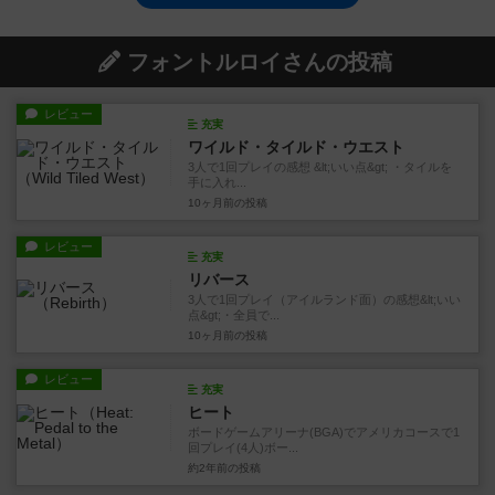
フォントルロイさんの投稿
レビュー
充実
ワイルド・タイルド・ウエスト
3人で1回プレイの感想 &lt;いい点&gt; ・タイルを
手に入れ...
10ヶ月前
の投稿
レビュー
充実
リバース
3人で1回プレイ（アイルランド面）の感想&lt;いい
点&gt;・全員で...
10ヶ月前
の投稿
レビュー
充実
ヒート
ボードゲームアリーナ(BGA)でアメリカコースで1
回プレイ(4人)ボー...
約2年前
の投稿