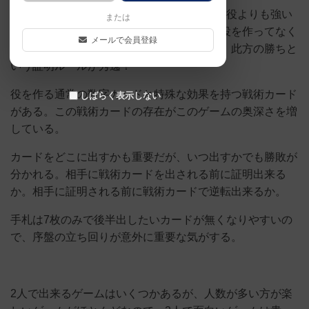
3枚のカードの組み合わせで役を作り相手の役よりも強い
または
役を作るという簡単なルールだが、相手が役を作ってなく
メールで会員登録
ても此方の役を上回れないと判断出来れば、此方の勝ちと
いう証明ルールが秀逸！
役を作る通常の数字カードと特殊な効果を持つ戦術カード
しばらく表示しない
がある。この戦術カードの存在がこのゲームの奥深さを増
している。
カードをどこに出すかも重要だが、いつ出すかでも勝敗が
分かれる。相手に戦術カードを出される前に証明出来る
か。相手に証明される前に戦術カードで逆転出来るか。
手札は7枚のみで後半出したいカードが無くなりやすいの
で、序盤の立ち回りが意外に重要な気がする。
2人で出来るゲームはいくつかあるが、人数が多い方が楽