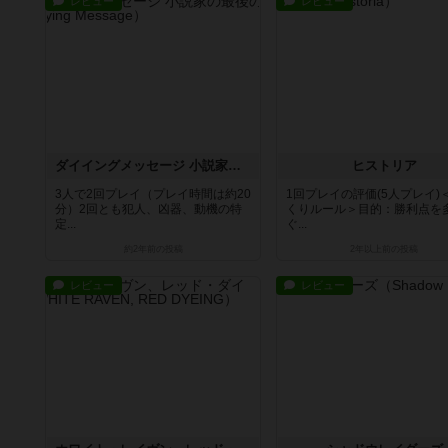
レビュー
レビュー
ダイイングメッセージ 小説家の最後の文章
ヒストリア
3人で2回プレイ（プレイ時間は約20
1回プレイの評価(5人プレイ)
分）2回とも犯人、凶器、動機の特
くりルール＞目的：勝利点を
定...
ぐ...
約2年前
の投稿
2年以上前
の投稿
レビュー
レビュー