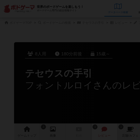
世界のボードゲームを楽しもう！
ボードゲーム専門の総合情報サイト
データベース
検
ボドゲーマTOP
ボードゲームの検索
テセウスの手引
レビュー
8人用
180分前後
15歳～
テセウスの手引
フォントルロイさんのレ
1
1
1
ゲーム
トップ
画像
動画
レビュー
店舗/
カフェ