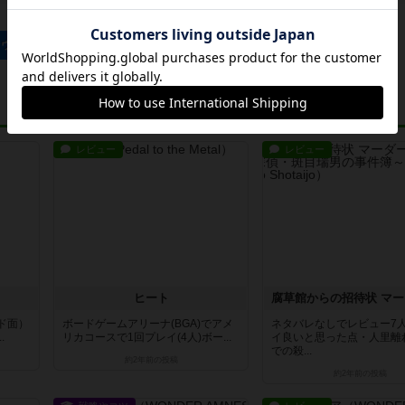
セウスの手引のトップに戻る
レビュー
レビュー
ヒート
ド面）
ボードゲームアリーナ(BGA)でアメ
ネタバレなしでレビュー7
.
リカコースで1回プレイ(4人)ボー...
イ良いと思った点・人里離
での殺...
約2年前
の投稿
約2年前
の投稿