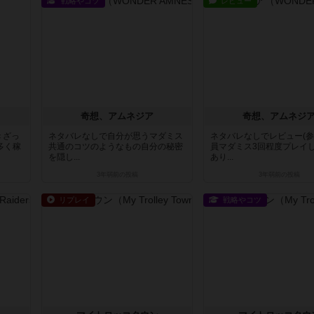
戦略やコツ
レビュー
奇想、アムネジア
奇想、アムネジ
＜ざっ
ネタバレなしで自分が思うマダミス
ネタバレなしでレビュー(
多く稼
共通のコツのようなもの自分の秘密
員マダミス3回程度プレイ
を隠し...
あり...
3年弱前
の投稿
3年弱前
の投稿
リプレイ
戦略やコツ