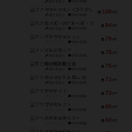
紹介文あり
1件の投稿
ファースト・イン・フライト
108
PT
紹介文あり
3件の投稿
モズビ－ズ・レイダ－ズ
94
PT
紹介文あり
1件の投稿
テンプテーション
79
PT
紹介文なし
2件の投稿
インドネシア
78
PT
紹介文あり
2件の投稿
宵と暁の呪文書
75
PT
紹介文あり
8件の投稿
リスボン・トラム 28
73
PT
紹介文あり
9件の投稿
アマナイト
73
PT
紹介文なし
1件の投稿
ブラヴェスト
66
PT
紹介文なし
1件の投稿
スペクタキュラー
60
PT
紹介文なし
1件の投稿
スモールワールド