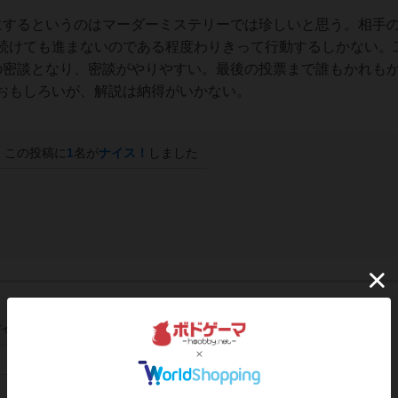
するというのはマーダーミステリーでは珍しいと思う。相手
続けても進まないのである程度わりきって行動するしかない。
の密談となり、密談がやりやすい。最後の投票まで誰もかれも
おもしろいが、解説は納得がいかない。
この投稿に
1
名が
ナイス！
しました
イン/会員登録でコメント
ログインする