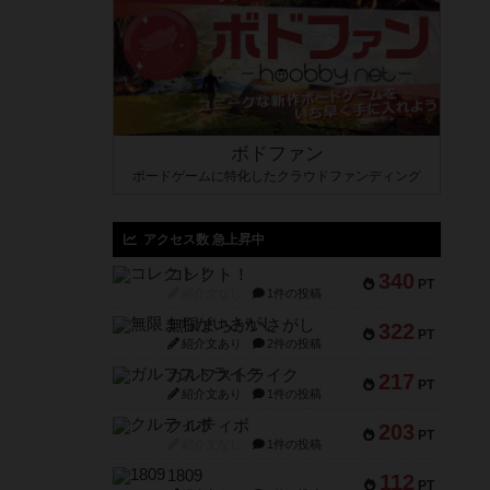
ボドファン
ボードゲームに特化したクラウドファンディング
アクセス数 急上昇中
コレクト！
340
PT
紹介文なし
1件の投稿
無限まちがいさがし
322
PT
紹介文あり
2件の投稿
ガルフストライク
217
PT
紹介文あり
1件の投稿
クルティボ
203
PT
紹介文なし
1件の投稿
1809
112
PT