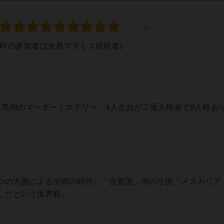
時の参加者は全員マダミス経験者)
人専用のマーダーミステリー。4人全員が二重人格者で8人格あ
の大国による冷戦の時代。「合衆国」側の小国「メスカリア
したという世界観。