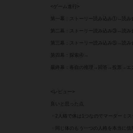
<ゲーム進行>
第一幕：ストーリー読み込み①→読み
第二幕：ストーリー読み込み③→読み
第三幕：ストーリー読み込み⑤→読み
第四幕：探索④→
最終幕：各自の推理→回答→投票→エ
<レビュー>
良いと思った点
・2人格で体は1つなのでマーダーミ
・同じ体のもう一つの人格を本当に信