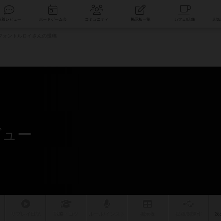
索
新着レビュー
ボードゲーム会
コミュニティ
掲示板一覧
フォントルロイさんの投稿
ビュー
リプレイ
日記
戦略
・コツ
ルール
/インスト
掲示板
拡張/関連
作
次