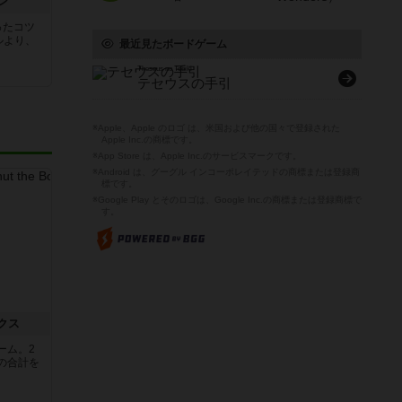
ン
ったコツ
ルより、
最近見たボードゲーム
Theseus no Tebiki
テセウスの手引
※Apple、Apple のロゴ は、米国および他の国々で登録された
Apple Inc.の商標です。
※App Store は、Apple Inc.のサービスマークです。
※Android は、グーグル インコーポレイテッドの商標または登録商
標です。
※Google Play とそのロゴは、Google Inc.の商標または登録商標で
す。
クス
ーム。2
の合計を