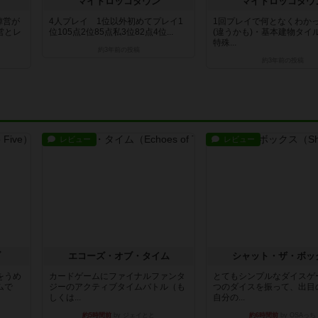
マイトロッコタウン
マイトロッコタウ
陣営が
4人プレイ 1位以外初めてプレイ1
1回プレイで何となくわか
営とレ
位105点2位85点私3位82点4位...
(違うかも)・基本建物タイ
特殊...
約3年前
の投稿
約3年前
の投稿
レビュー
レビュー
ブ
エコーズ・オブ・タイム
シャット・ザ・ボッ
をうめ
カードゲームにファイナルファンタ
とてもシンプルなダイスゲ
ムで
ジーのアクティブタイムバトル（も
つのダイスを振って、出目
しくは...
自分の...
約5時間前
by ジェイとと
約6時間前
by OSAっち