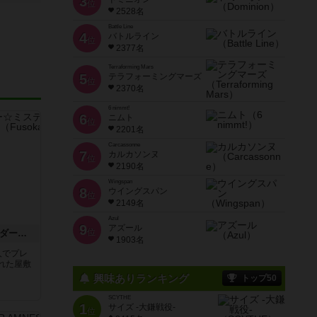
3
位
2528名
Battle Line
4
バトルライン
位
2377名
Terraforming Mars
5
テラフォーミングマーズ
位
2370名
6 nimmt!
6
ニムト
位
2201名
Carcassonne
7
カルカソンヌ
位
2190名
Wingspan
8
ウイングスパン
位
2149名
Azul
9
アズール
位
腐草館からの招待状 マーダー☆ミステリー ～探偵・斑目瑞男の事件簿～
1903名
人でプレ
れた屋敷
興味ありランキング
トップ50
SCYTHE
1
サイズ -大鎌戦役-
位