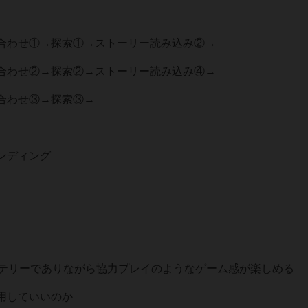
合わせ①→探索①→ストーリー読み込み②→
合わせ②→探索②→ストーリー読み込み④→
合わせ③→探索③→
ンディング
ステリーでありながら協力プレイのようなゲーム感が楽しめる
用していいのか