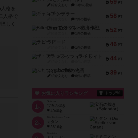
59
PT
紹介文あり
13件の投稿
の人格を
ギャンブラー
58
二人格で
PT
紹介文なし
2件の投稿
が怪しく
Bitter End ブタペスト救出作戦
52
PT
紹介文なし
1件の投稿
ラピード
46
PT
紹介文なし
1件の投稿
ザ・フラッフィー・ライト
44
PT
紹介文なし
0件の投稿
ふたつの城の物語
39
PT
紹介文あり
6件の投稿
お気に入りランキング
トップ50
Splendor
1
宝石の煌き
位
4040名
Die Siedler von Catan
2
カタン
位
3616名
Dominion
ドミニオン