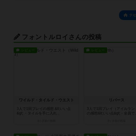
テ
フォントルロイさんの投稿
レビュー
レビュー
ワイルド・タイルド・ウエスト
リバース
3人で1回プレイの感想 &lt;いい点
3人で1回プレイ（アイルラン
&gt; ・タイルを手に入れ...
の感想&lt;いい点&gt;・全員で..
9ヶ月前
の投稿
9ヶ月前
の投稿