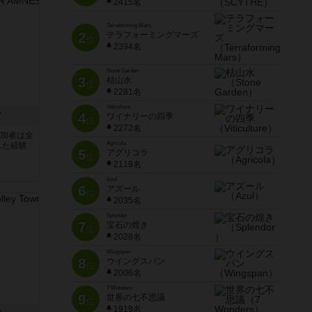
2415名
Terraforming Mars
2
テラフォーミングマーズ
位
2394名
Stone Garden
3
枯山水
位
2281名
Viticulture
ア
4
ワイナリーの四季
位
2272名
参加者は全
Agricola
した経験
5
アグリコラ
位
2119名
Azul
6
アズール
位
2035名
Splendor
7
宝石の煌き
位
2028名
Wingspan
8
ウイングスパン
位
2006名
7 Wonders
9
世界の七不思議
位
1919名