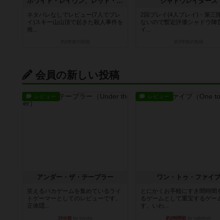
ホワイト・レイヴン、レッド・ダイ
シャドウレイダーズ
ネタバレなしでレビュー(7人でプレ
2回プレイ(4人プレイ)・第三
イ)スキー山山頂で起きた殺人事件を
ないので暫定評価シャドウ陣
推...
イ...
約3年前
の投稿
約3年前
の投稿
会員の新しい投稿
レビュー
レビュー
アンダー・ザ・テーブラー
ワン・トゥ・ファイ
笑えるバカゲームを集めているライ
とにかくお手軽にすき間時間
トゲーマーとしてのレビューです。
るゲームとして重宝するゲー
正体隠...
す。いわ...
10分前
by toyota
約2時間前
by nabekoh