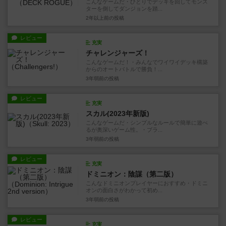
こんなゲームだ・ひとりでデッキを回してモンス
ターを倒してダンジョンを踏...
2年以上前
の投稿
レビュー
充実
チャレンジャーズ！
こんなゲームだ！・みんなでワイワイデッキ構築
からのオートバトルで勝負！...
3年弱前
の投稿
レビュー
充実
スカル(2023年新版)
こんなゲームだ・シンプルなルールで簡単に遊べ
るが奥深いゲーム性。・ブラ...
3年弱前
の投稿
レビュー
充実
ドミニオン：陰謀（第二版）
こんなドミニオンプレイヤーにおすすめ・ドミニ
オンの面白さがわかって初め...
3年弱前
の投稿
レビュー
充実