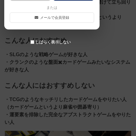
・攻めるのか、守るのか、はたまた干渉を避けて立ち回り
または
ライバルを出し抜くのか
・麻雀と囲碁、将棋を合わせたようなTCGというより
メールで会員登録
SLGやアブストラクト寄りのゲーム性
こんな人におすすめ
しばらく表示しない
・SLGのような戦略ゲームが好きな人
・クランクのような盤面✖️カードゲームみたいなシステム
が好きな人
こんな人にはおすすめしない
・TCGのようなキッチリしたカードゲームをやりたい人
（カードゲームというより麻雀や囲碁寄り）
・運要素を排除した完全なアブストラクトゲームをやりた
い人