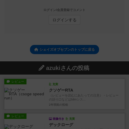
ログイン/会員登録でコメント
ログインする
シェイズオブセブンのトップに戻る
azukiさんの投稿
レビュー
充実
クソゲーRTA
（レビューを読むにあたっての注意）・レビュー
の語り口などはbilmシス...
2年弱前
の投稿
レビュー
画像付き
充実
デックローグ