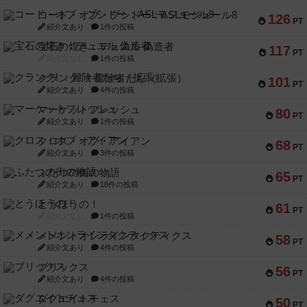
コード・オブ・ブシドー：ASLモジュール8
126
PT
紹介文あり
1件の投稿
宝石の煌き：デュエル 偽造者
117
PT
紹介文なし
1件の投稿
クランク! ：冒険者たち（拡張）
101
PT
紹介文あり
4件の投稿
マーケットフレッシュ
80
PT
紹介文あり
1件の投稿
クロス・オブ・アイアン
68
PT
紹介文あり
3件の投稿
ふたつの街の物語
65
PT
紹介文あり
18件の投稿
とうほうの！
61
PT
紹介文なし
1件の投稿
メメントオンラインタクティクス
58
PT
紹介文あり
4件の投稿
ブリックス
56
PT
紹介文あり
4件の投稿
ダグエイトチェス
50
PT