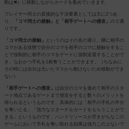
動は✖︎）に移動しながらカードを集めていきます。
プレイヤー同士の直接的な干渉要素としては主に2つあ
り、
「コマ同士の接触」と「相手ゲートへの侵攻」
の２通
りです。
「コマ同士の接触」
というのはその名の通り、隣に相手の
コマがある状態で自分のコマを相手のコマに接触をするこ
とで強制的に相手のコマをゲートに強制送還することがで
き、なおかつ手札を1枚奪うことができます。（ちなみに
その時には自分は元いたマスから動けないため移動ができ
ない）
「相手ゲートへの侵攻」
は自分のコマを進めて相手のスタ
ート地点であるゲートまで侵攻をすると数々のメリットを
得られるというものです。具体的には「相手の手札の半分
を奪いとる」「強力なエターナルカードをもらうことがで
きる」というものです。ハンドリソースが尽きがちなこの
ゲームにおいて手札を奪い取れる効果は強力この上ないで