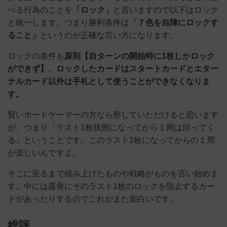
べる行為のことを
「ロック」
と言いますので以下はロック
と統一します。つまり勝利条件は
「７色を自陣にロックす
ること」
というのが正確な言い方になります。
ロックの条件も
原則【自ターンの開始時に1枚しかロック
ができず】、
ロックしたカードはスタートカードとエター
ナルカード以外は手札として使うことができなくなりま
す。
賢いボードゲーマーの方なら察していただけると思います
が、つまり「ラスト1枚状態になってから１周は回ってく
る」ということです。このラスト1枚になってからの１周
が楽しいんですよ。
そこに至るまで積み上げたものや戦略がものを言い始めま
す。中には露骨にそのラスト1枚のロックを阻止するカー
ドがあったりするのでこれがまた面白いです。
総評