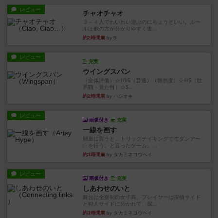
レビュー
チャオチャオ
３～４人でわいわい遊ぶのにちょうどいい。ルー
ルは他の方が分かりやすく書...
約2時間前
by S
レビュー
充実
ウイングスパン
（全体評価）☆10/6（普通）（難易度）☆4/5（世
界観・見た目）☆5...
約2時間前
by ハシオキ
レビュー
画像付き
充実
一線を画す
簡単に言うと、トリックテイキングでモダンアー
トを行う、と言ったゲーム。...
約3時間前
by タカミネコウヘイ
レビュー
画像付き
充実
しあわせのいと
舞台は全寮制の女子高。プレイヤーは探偵サイド
と犯人サイドに分かれて、探...
約3時間前
by タカミネコウヘイ