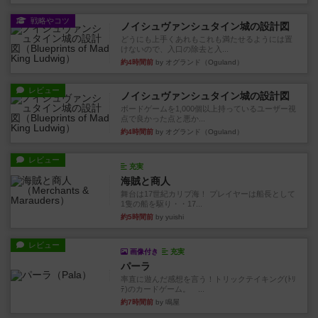
戦略やコツ
ノイシュヴァンシュタイン城の設計図
どうにも上手くあれもこれも満たせるようには置
けないので、入口の除去と入...
約4時間前
by オグランド（Oguland）
レビュー
ノイシュヴァンシュタイン城の設計図
ボードゲームを1,000個以上持っているユーザー視
点で良かった点と悪か...
約4時間前
by オグランド（Oguland）
レビュー
充実
海賊と商人
舞台は17世紀カリブ海！ プレイヤーは船長として
1隻の船を駆り・・17...
約5時間前
by yuishi
レビュー
画像付き
充実
パーラ
率直に遊んだ感想を言う！トリックテイキング(ﾄﾘ
ﾃ)のカードゲーム。 ...
約7時間前
by 鳴屋