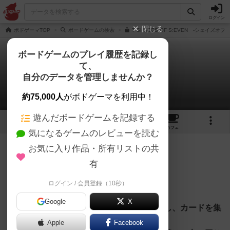
ログイン
閉じる
ボドゲーマTOP
ボードゲームの検索
7 SHADES OF S:EVEN -シェイズオブ
ボードゲームのプレイ履歴を記録し
て、
シェイズオブセブン
自分のデータを管理しませんか？
azukiさんのレビュー
約75,000人
がボドゲーマを利用中！
遊んだボードゲームを記録する
6
6
6
3
トップ
画像
動画
レビュー
カフェ
気になるゲームのレビューを読む
お気に入り作品・所有リストの共
685名
3名
0
2年以上前
有
レーティングが非公開に設定されたユーザー
こんなゲームだ
ログイン / 会員登録（10秒）
Google
X
・敷き詰められたカードの上でコマを動かし、カードを集
め、７色のカードをロックしろ
Apple
Facebook