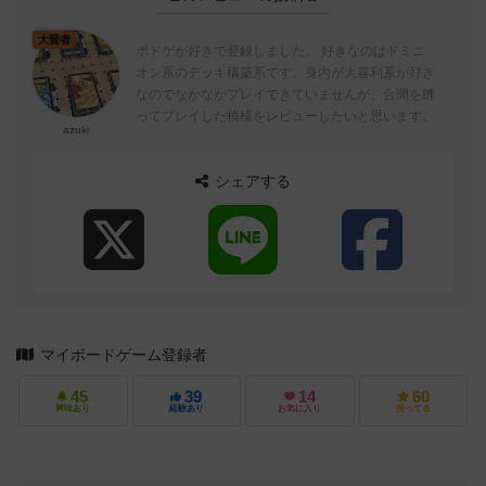
大賢者
ボドゲが好きで登録しました。 好きなのはドミニ
オン系のデッキ構築系です。身内が大喜利系が好き
なのでなかなかプレイできていませんが、合間を縫
ってプレイした模様をレビューしたいと思います。
azuki
シェアする
マイボードゲーム登録者
45
39
14
60
興味あり
経験あり
お気に入り
持ってる