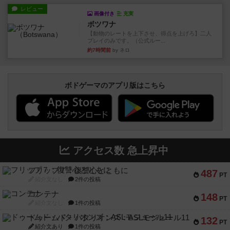
レビュー
画像付き
充実
ボツワナ
【動物のレートを上下させ、得点を上げろ】二人
プレイのみです。（公式ルー...
約7時間前
by ネロ
ボドゲーマのアプリ版はこちら
アクセス数 急上昇中
フリップ７：復讐心とともに
487
PT
紹介文なし
2件の投稿
コンテナ
148
PT
紹介文なし
1件の投稿
ドゥームド・バタリオンズ：ASLモジュール11
132
PT
紹介文あり
1件の投稿