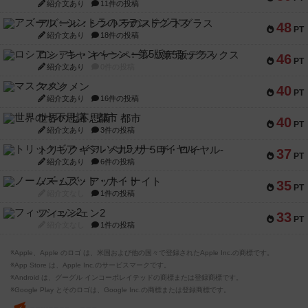
紹介文あり
11件の投稿
アズール：シントラのステンドグラス
48
PT
紹介文あり
18件の投稿
ロシアン・キャンペーン：第5版デラックス
46
PT
紹介文あり
0件の投稿
マスクメン
40
PT
紹介文あり
16件の投稿
世界の七不思議：都市
40
PT
紹介文あり
3件の投稿
トリックギア - ペルソナ5 ザ・ロイヤル-
37
PT
紹介文あり
6件の投稿
ノームズ・アット・ナイト
35
PT
紹介文なし
1件の投稿
フィッシェン2
33
PT
紹介文なし
1件の投稿
※Apple、Apple のロゴ は、米国および他の国々で登録されたApple Inc.の商標です。
※App Store は、Apple Inc.のサービスマークです。
※Android は、グーグル インコーポレイテッドの商標または登録商標です。
※Google Play とそのロゴは、Google Inc.の商標または登録商標です。