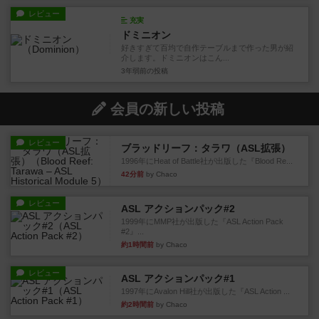
レビュー
充実
ドミニオン
好きすぎて百均で自作テーブルまで作った男が紹
介します。ドミニオンはこん...
3年弱前
の投稿
会員の新しい投稿
レビュー
ブラッドリーフ：タラワ（ASL拡張）
1996年にHeat of Battle社が出版した『Blood Re...
42分前
by Chaco
レビュー
ASL アクションパック#2
1999年にMMP社が出版した『ASL Action Pack
#2』...
約1時間前
by Chaco
レビュー
ASL アクションパック#1
1997年にAvalon Hill社が出版した『ASL Action ...
約2時間前
by Chaco