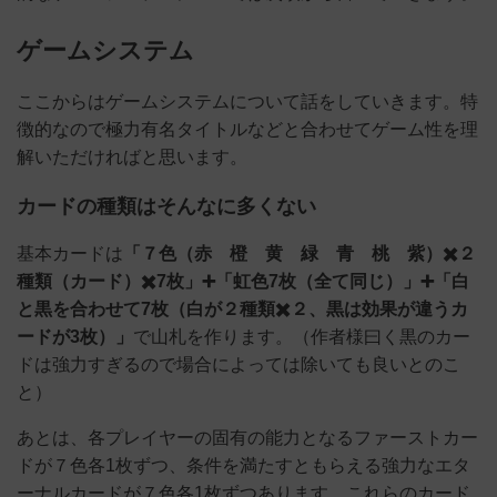
ゲームシステム
ここからはゲームシステムについて話をしていきます。特
徴的なので極力有名タイトルなどと合わせてゲーム性を理
解いただければと思います。
カードの種類はそんなに多くない
基本カードは
「７色（赤 橙 黄 緑 青 桃 紫）✖️２
種類（カード）✖️7枚」➕「虹色7枚（全て同じ）」➕「白
と黒を合わせて7枚（白が２種類✖️２、黒は効果が違うカ
ードが3枚）」
で山札を作ります。（作者様曰く黒のカー
ドは強力すぎるので場合によっては除いても良いとのこ
と）
あとは、各プレイヤーの固有の能力となるファーストカー
ドが７色各1枚ずつ、条件を満たすともらえる強力なエタ
ーナルカードが７色各1枚ずつあります。これらのカード