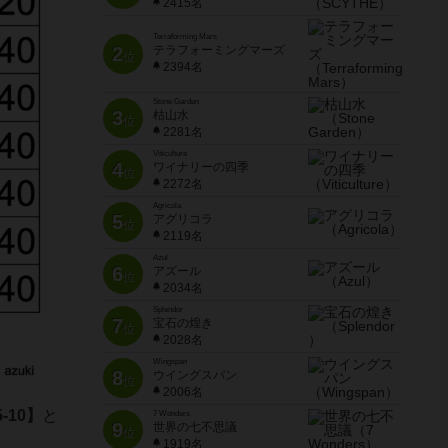
2415名
Terraforming Mars
2
テラフォーミングマーズ
位
2394名
Stone Garden
3
枯山水
位
2281名
Viticulture
4
ワイナリーの四季
位
2272名
Agricola
5
アグリコラ
位
2119名
Azul
6
アズール
位
2034名
Splendor
7
宝石の煌き
位
2028名
Wingspan
8
ウイングスパン
位
2006名
5-10】
と
7 Wonders
9
世界の七不思議
位
1919名