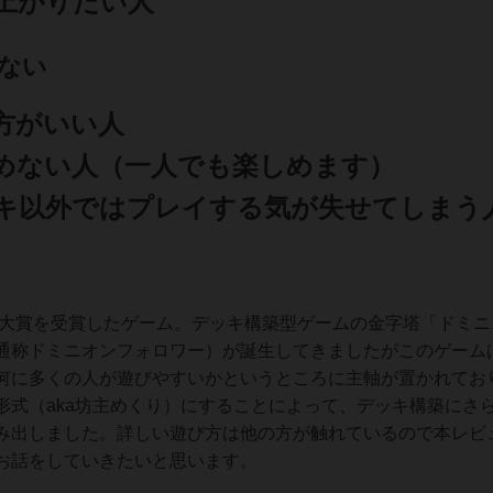
上がりたい人
ない
方がいい人
めない人（一人でも楽しめます）
キ以外ではプレイする気が失せてしまう
ム大賞を受賞したゲーム。デッキ構築型ゲームの金字塔「ドミニ
通称ドミニオンフォロワー）が誕生してきましたがこのゲーム
何に多くの人が遊びやすいかというところに主軸が置かれてお
形式（aka坊主めくり）にすることによって、デッキ構築にさ
み出しました。詳しい遊び方は他の方が触れているので本レビ
お話をしていきたいと思います。