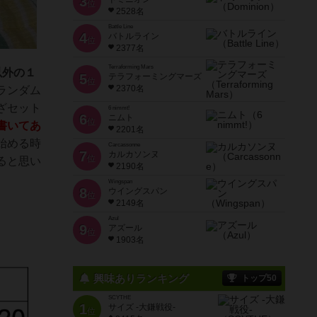
3
位
2528名
Battle Line
4
バトルライン
位
2377名
Terraforming Mars
以外の１
5
テラフォーミングマーズ
位
2370名
ランダム
ざセット
6 nimmt!
6
ニムト
位
書いてあ
2201名
始める時
Carcassonne
7
カルカソンヌ
位
ると思い
2190名
Wingspan
8
ウイングスパン
位
2149名
Azul
9
アズール
位
1903名
興味ありランキング
トップ50
SCYTHE
1
サイズ -大鎌戦役-
位