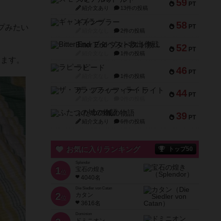
59
PT
紹介文あり
13件の投稿
ギャンブラー
58
プみたい
PT
紹介文なし
2件の投稿
Bitter End ブタペスト救出作戦
52
PT
紹介文なし
1件の投稿
します。
ラピード
46
PT
紹介文なし
1件の投稿
ザ・フラッフィー・ライト
44
PT
紹介文なし
0件の投稿
ふたつの城の物語
39
PT
紹介文あり
6件の投稿
お気に入りランキング
トップ50
Splendor
1
宝石の煌き
位
4040名
Die Siedler von Catan
2
カタン
位
3616名
Dominion
ドミニオン