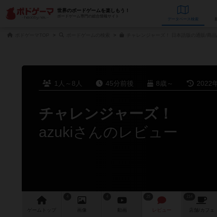
世界のボードゲームを楽しもう！
ボードゲーム専門の総合情報サイト
データベース
検
ボドゲーマTOP
ボードゲームの検索
チャレンジャーズ！ 日本語版の通販/商品
1人～8人
45分前後
8歳～
2022
チャレンジャーズ！
azukiさんのレビュー
4
4
25
214
ゲーム
トップ
画像
動画
レビュー
店舗/
カフェ