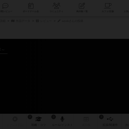
索
新着レビュー
ボードゲーム会
コミュニティ
掲示板一覧
詳細
作品データ
レビュー
azukiさんの投稿
年～
2
3
2
リプレイ
日記
戦略
・コツ
ルール
/インスト
掲示板
拡張/関連
作
次