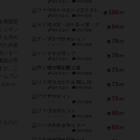
紹介文あり
1件の投稿
ファースト・イン・フライト
108
PT
紹介文あり
3件の投稿
キ構築型
モズビ－ズ・レイダ－ズ
94
PT
ミニオン
紹介文あり
1件の投稿
ても求め
テンプテーション
79
PT
のため後
紹介文なし
2件の投稿
会いを一
インドネシア
78
PT
紹介文あり
2件の投稿
構築が育
宵と暁の呪文書
すが、こ
75
PT
紹介文あり
8件の投稿
ームプレ
リスボン・トラム 28
73
1人から
PT
紹介文あり
9件の投稿
アマナイト
73
PT
紹介文なし
1件の投稿
ブラヴェスト
66
PT
紹介文なし
1件の投稿
うものに
スペクタキュラー
60
PT
紹介文なし
1件の投稿
スモールワールド