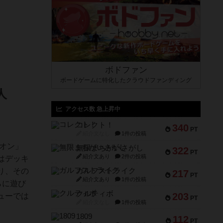
ボドファン
ボードゲームに特化したクラウドファンディング
人
アクセス数 急上昇中
コレクト！
340
PT
紹介文なし
1件の投稿
オン」
無限まちがいさがし
322
PT
紹介文あり
2件の投稿
はデッキ
り、その
ガルフストライク
217
PT
紹介文あり
1件の投稿
らに遊び
クルティボ
203
ューでは
PT
紹介文なし
1件の投稿
1809
112
PT