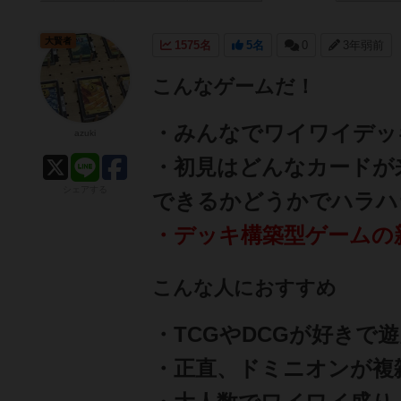
大賢者
1575名
5名
0
3年弱前
こんなゲームだ！
・みんなでワイワイデッ
azuki
・初見はどんなカードが
シェアする
できるかどうかでハラハ
・デッキ構築型ゲームの
こんな人におすすめ
・TCGやDCGが好きで
・正直、ドミニオンが複