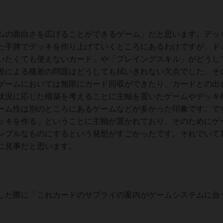
ムの面白さを広げることができるゲーム」だと思います。デッ
た手牌でデッキを作り上げていくところにあるわけですが、ド
いたくても使えないカード」や「プレイングスキル」がどうし
差による格差の問題はどうしても拭いきれない欠点でした。そ
ゲームにおいては無限にカード回収ができたり、カードとの出
状況に応じた構築を考えることに主軸を置いたゲームやデッキ
ーム性は別のところにあるゲームなどが多かった印象です。で
ッキを作る」ということに主軸が置かれており、そのためにゲ
ンプルなものにするという発想がすごかったです。それでいて
に見事だと思います。
した際に「これカードのサプライの案内がゲームシステムに合