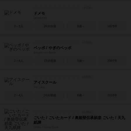
ドメモ
DOMEMO
2～5人
20分前後
8歳～
1975年
ベッポ / やぎのベッポ
Beppo der Bock
2～4人
15分前後
5歳～
2007年
アイスクール
Ice Cool
2～4人
20分前後
6歳～
2016年
ごいた / ごいたカード / 奥能登伝承娯楽 ごいた / 天九
紙牌
Goita / Goita Card