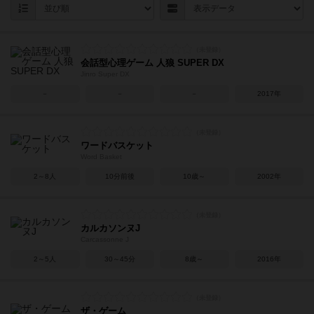
会話型心理ゲーム 人狼 SUPER DX
Jinro Super DX
－
－
－
2017年
ワードバスケット
Word Basket
2～8人
10分前後
10歳～
2002年
カルカソンヌJ
Carcassonne J
2～5人
30～45分
8歳～
2016年
ザ・ゲーム