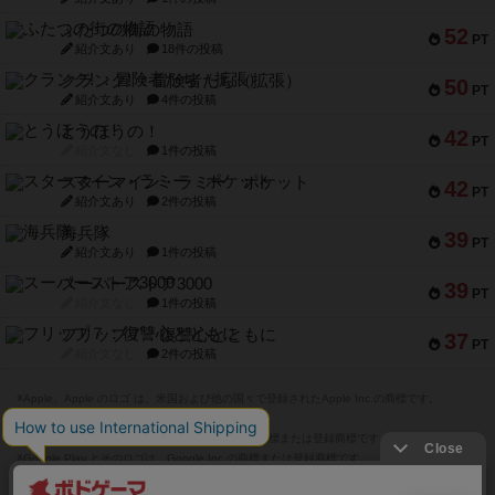
ふたつの街の物語
52
PT
紹介文あり
18件の投稿
クランク! ：冒険者たち（拡張）
50
PT
紹介文あり
4件の投稿
とうほうの！
42
PT
紹介文なし
1件の投稿
スターマイン・ラミー ポケット
42
PT
紹介文あり
2件の投稿
海兵隊
39
PT
紹介文あり
1件の投稿
スーパーストア3000
39
PT
紹介文なし
1件の投稿
フリップ７：復讐心とともに
37
PT
紹介文なし
2件の投稿
※Apple、Apple のロゴ は、米国および他の国々で登録されたApple Inc.の商標です。
※App Store は、Apple Inc.のサービスマークです。
※Android は、グーグル インコーポレイテッドの商標または登録商標です。
※Google Play とそのロゴは、Google Inc.の商標または登録商標です。