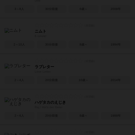
Dixit
3～8人
30分前後
6歳～
2008年
ニムト
6 nimmt!
2～10人
30分前後
8歳～
1994年
ラブレター
Love Letter
2～4人
20分前後
10歳～
2014年
ハゲタカのえじき
Raj / Hol's der Geier
2～6人
20分前後
8歳～
1988年