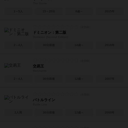
The Game
1～5人
15～20分
8歳～
2015年
ドミニオン：第二版
Dominion (Second Edition)
2～4人
30分前後
14歳～
2016年
交易王
Merchants
2～4人
30分前後
12歳～
2007年
バトルライン
Battle Line
2人用
30分前後
12歳～
2000年