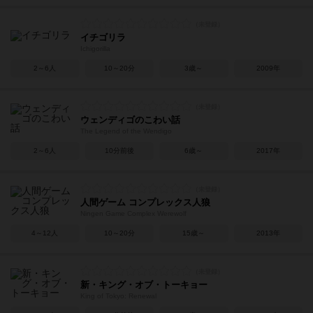
イチゴリラ
Ichigorilla
2～6人
10～20分
3歳～
2009年
ウェンディゴのこわい話
The Legend of the Wendigo
2～6人
10分前後
6歳～
2017年
人間ゲーム コンプレックス人狼
Ningen Game Complex Werewolf
4～12人
10～20分
15歳～
2013年
新・キング・オブ・トーキョー
King of Tokyo: Renewal