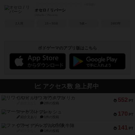
オセロ / リバーシ
Othello / Reversi
2人用
15～30分
5歳～
1883年
ボドゲーマのアプリ版はこちら
アクセス数 急上昇中
リワイルド：サウスアメリカ
552
PT
紹介文なし
2件の投稿
マーケットフレッシュ
170
PT
紹介文あり
1件の投稿
ファイアー・ブルズ / 火牛陣
141
PT
紹介文なし
1件の投稿