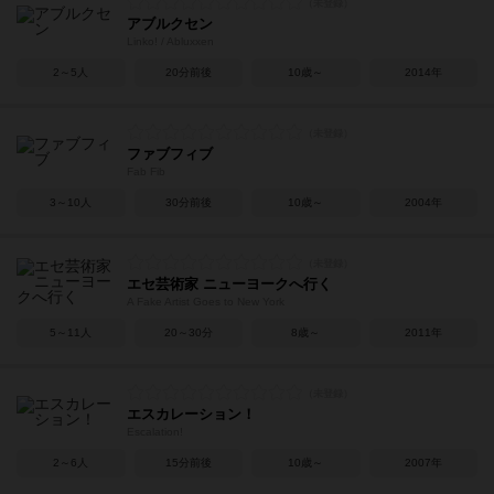
アブルクセン
Linko! / Abluxxen
2～5人
20分前後
10歳～
2014年
ファブフィブ
Fab Fib
3～10人
30分前後
10歳～
2004年
エセ芸術家 ニューヨークへ行く
A Fake Artist Goes to New York
5～11人
20～30分
8歳～
2011年
エスカレーション！
Escalation!
2～6人
15分前後
10歳～
2007年