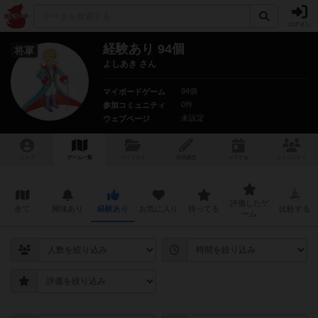
ログイン
経験あり 94個
将軍
よしあき さん
94個
マイボードゲーム
0件
参加コミュニティ
未設定
ウェブページ
トップ
ゲーム一覧
マイリスト
投稿履歴
ボ
ドゲ
会
コミュニティ
評価したゲ
全て
興味あり
経験あり
お気に入り
持ってる
比較する
ーム