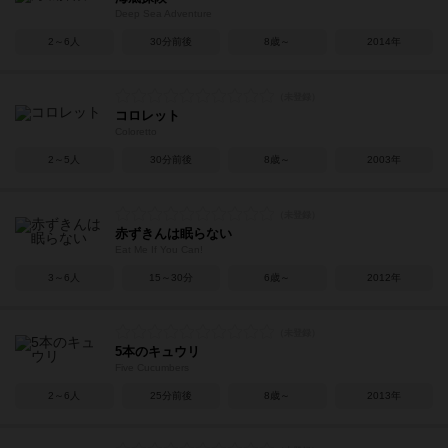
Deep Sea Adventure
2～6人
30分前後
8歳～
2014年
コロレット
Coloretto
2～5人
30分前後
8歳～
2003年
赤ずきんは眠らない
Eat Me If You Can!
3～6人
15～30分
6歳～
2012年
5本のキュウリ
Five Cucumbers
2～6人
25分前後
8歳～
2013年