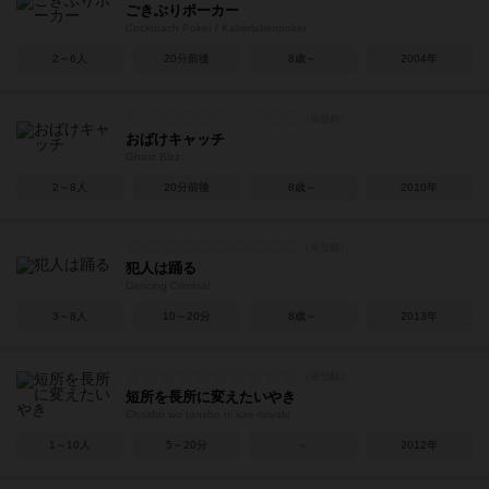
ごきぶりポーカー
Cockroach Poker / Kakerlakenpoker
2～6人
20分前後
8歳～
2004年
おばけキャッチ
Ghost Blitz
2～8人
20分前後
8歳～
2010年
犯人は踊る
Dancing Criminal
3～8人
10～20分
8歳～
2013年
短所を長所に変えたいやき
Chosho wo tansho ni kae-taiyaki
1～10人
5～20分
－
2012年