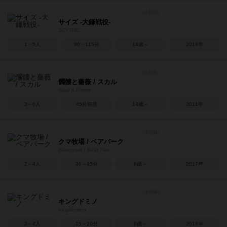
サイズ -大鎌戦役-
SCYTHE
1～5人
90～115分
14歳～
2016年
髑髏と薔薇 / スカル
Skull & Roses
3～6人
45分前後
14歳～
2011年
クマ牧場 / ベアパーク
Bärenpark / Bear Park
2～4人
30～45分
8歳～
2017年
キングドミノ
Kingdomino
2～4人
15～20分
8歳～
2016年