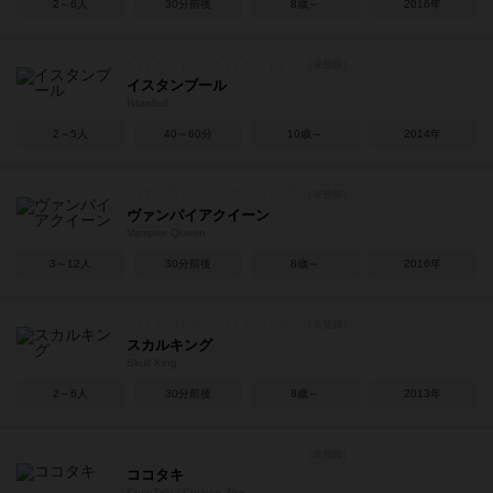
2～6人
30分前後
8歳～
2016年
イスタンブール
Istanbul
2～5人
40～60分
10歳～
2014年
ヴァンパイアクイーン
Vampire Queen
3～12人
30分前後
8歳～
2016年
スカルキング
Skull King
2～6人
30分前後
8歳～
2013年
ココタキ
CocoTaki / Cuckoo Zoo