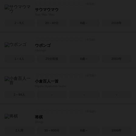
サウマウマウ
Sau Mau Mau
2～5人
20～40分
8歳～
2018年
ウボンゴ
Ubongo
1～4人
25分前後
8歳～
2003年
小倉百人一首
Ogura Hyakunin Isshu
2～99人
－
－
－
将棋
Shogi
2人用
30～600分
8歳～
1000年