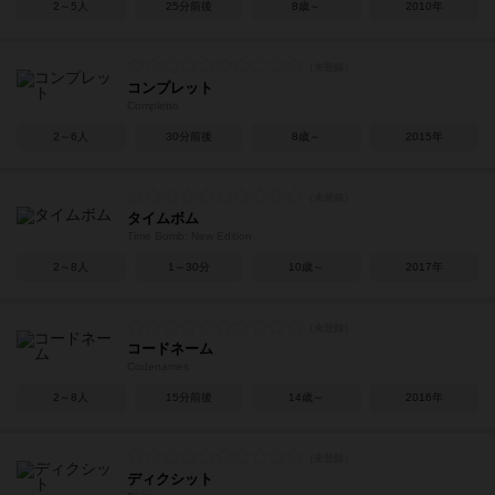
2～5人
25分前後
8歳～
2010年
コンプレット
Completto
2～6人
30分前後
8歳～
2015年
タイムボム
Time Bomb: New Edition
2～8人
1～30分
10歳～
2017年
コードネーム
Codenames
2～8人
15分前後
14歳～
2016年
ディクシット