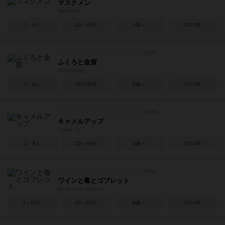
マスクメン
MaskMen
2～6人
20～30分
9歳～
2014年
ふくろと金貨
Moneybags
3～6人
30分前後
9歳～
2018年
キャメルアップ
Camel Up
2～8人
20～30分
8歳～
2014年
ワインと毒とゴブレット
Raise Your Goblets
2～12人
20～45分
8歳～
2016年