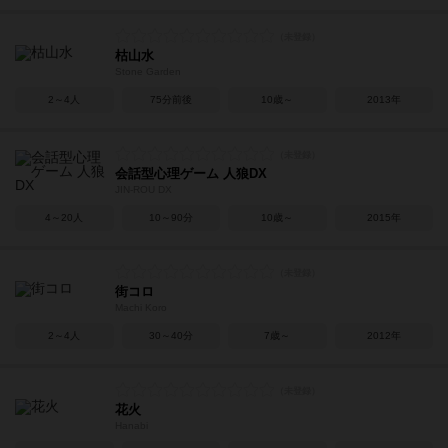
枯山水
Stone Garden
2～4人
75分前後
10歳～
2013年
会話型心理ゲーム 人狼DX
JIN-ROU DX
4～20人
10～90分
10歳～
2015年
街コロ
Machi Koro
2～4人
30～40分
7歳～
2012年
花火
Hanabi