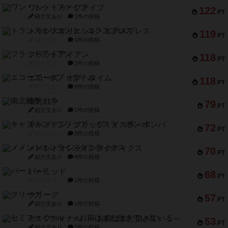
ワン・トゥ・ファイブ
122
PT
紹介文あり
1件の投稿
トランスオリエント・エクスプレス
119
PT
紹介文なし
1件の投稿
フラットアイアン
118
PT
紹介文なし
2件の投稿
エコーズ・オブ・タイム
118
PT
紹介文なし
8件の投稿
南北戦争
79
PT
紹介文あり
1件の投稿
キャプテン・フリップ：イスラ・ボンバ
72
PT
紹介文なし
2件の投稿
メメントオンラインタクティクス
70
PT
紹介文あり
4件の投稿
パーミッド
68
PT
紹介文なし
1件の投稿
クリーグ
57
PT
紹介文あり
1件の投稿
セミファイナル ～お前はまだ生きている～
53
PT
紹介文あり
1件の投稿