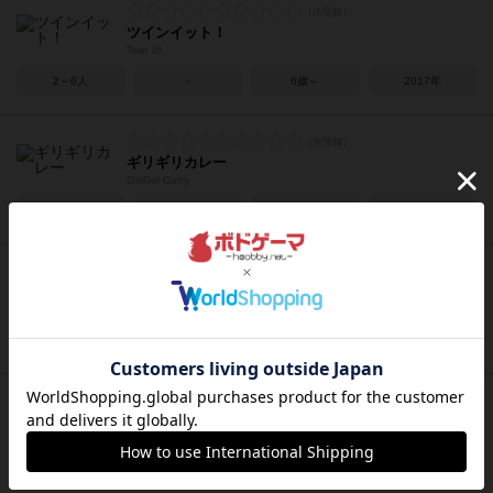
ツインイット！
Twin It!
2～6人
－
6歳～
2017年
ギリギリカレー
GiriGiri Curry
2～5人
15～20分
8歳～
2017年
ハリガリ
Halli Galli
2～6人
10分前後
6歳～
1992年
スピードカップス
Speed Cups
2～4人
15分前後
6歳～
2013年