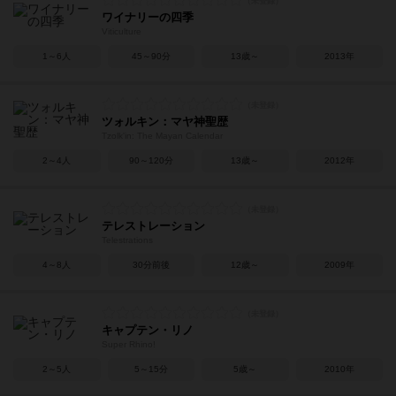
ワイナリーの四季
Viticulture
1～6人
45～90分
13歳～
2013年
ツォルキン：マヤ神聖歴
Tzolk'in: The Mayan Calendar
2～4人
90～120分
13歳～
2012年
テレストレーション
Telestrations
4～8人
30分前後
12歳～
2009年
キャプテン・リノ
Super Rhino!
2～5人
5～15分
5歳～
2010年