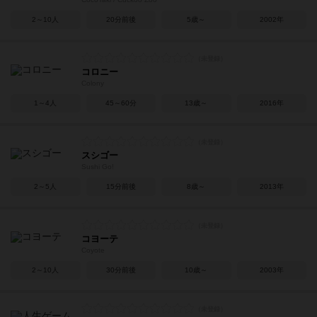
2～10人
20分前後
5歳～
2002年
コロニー
Colony
1～4人
45～60分
13歳～
2016年
スシゴー
Sushi Go!
2～5人
15分前後
8歳～
2013年
コヨーテ
Coyote
2～10人
30分前後
10歳～
2003年