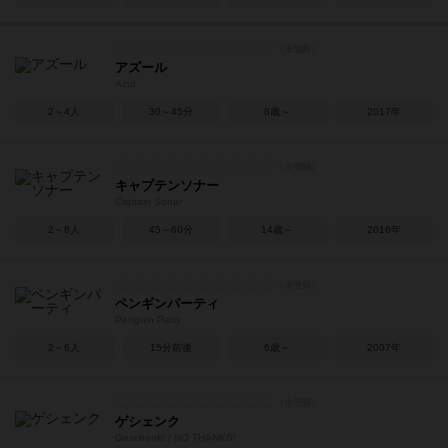
アズール
Azul
2～4人
30～45分
8歳～
2017年
キャプテンソナー
Captain Sonar
2～8人
45～60分
14歳～
2016年
ペンギンパーティ
Penguin Party
2～6人
15分前後
6歳～
2007年
ゲシェンク
Geschenkt / NO THANKS!