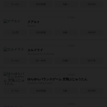
3～4人
30分前後
8歳～
2012年
クアルト
Quarto
2人用
20分前後
6歳～
1991年
エルドラド
The Quest for El Dorado
2～4人
30～60分
10歳～
2017年
ゆらゆらバランスゲーム 空飛ぶじゅうたん
Aladdin's Flying Carpet
2～6人
10分前後
5歳～
2016年