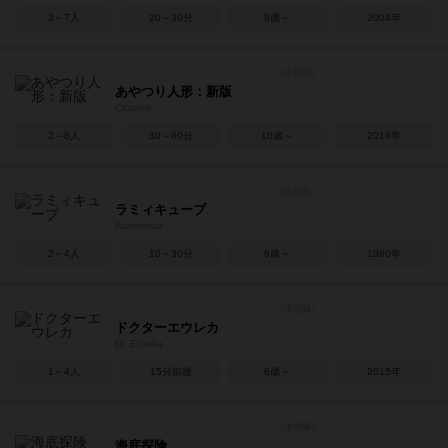
3～7人
20～30分
8歳～
2004年
あやつり人形：新版
Citadels
2～8人
30～60分
10歳～
2016年
ラミィキューブ
Rummikub
2～4人
10～30分
8歳～
1980年
ドクターエウレカ
Dr. Eureka
1～4人
15分前後
6歳～
2015年
海底探険