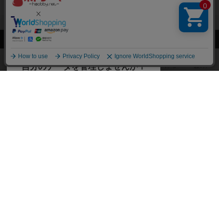
閉じる
ボドゲーマTOP
ボドとも一覧
よしあき
マイボードゲーム
経験
ボドゲーマTOP
ボードゲームのプレイ履歴を記録し
て、
ボードゲームを検索する
自分のデータを管理しませんか？
約75,000人
がボドゲーマを利用中！
ボードゲームの新着レビュー
遊んだボードゲームを記録する
ボードゲーム会情報
気になるゲームのレビューを読む
お気に入り作品・所有リストの共
メカニクス特集
有
掲示板・トピックス
ログイン / 会員登録（10秒）
Google
X
ボドとも・会員一覧
Apple
Facebook
ボードゲーム業界コラム