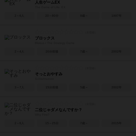
人生ゲームEX
The Game of Life: EX
2～6人
20～80分
9歳～
1997年
ブロックス
Blokus / The Strategy Game
2～4人
20分前後
7歳～
2002年
そっとおやすみ
Schlafmuetze
3～7人
15分前後
5歳～
2002年
二位じゃダメなんですか？
Why First?
2～6人
15～25分
7歳～
2015年