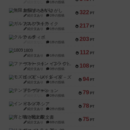
紹介文なし
1件の投稿
無限まちがいさがし
322
PT
紹介文あり
2件の投稿
ガルフストライク
217
PT
紹介文あり
1件の投稿
クルティボ
203
PT
紹介文なし
1件の投稿
1809
112
PT
紹介文あり
1件の投稿
ファースト・イン・フライト
108
PT
紹介文あり
3件の投稿
モズビ－ズ・レイダ－ズ
94
PT
紹介文あり
1件の投稿
テンプテーション
79
PT
紹介文なし
2件の投稿
インドネシア
78
PT
紹介文あり
2件の投稿
宵と暁の呪文書
75
PT
紹介文あり
8件の投稿