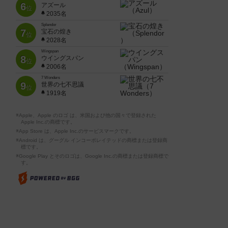
6
アズール
位
2035名
Splendor
7
宝石の煌き
位
2028名
Wingspan
8
ウイングスパン
位
2006名
7 Wonders
9
世界の七不思議
位
1919名
※Apple、Apple のロゴ は、米国および他の国々で登録された
Apple Inc.の商標です。
※App Store は、Apple Inc.のサービスマークです。
※Android は、グーグル インコーポレイテッドの商標または登録商
標です。
※Google Play とそのロゴは、Google Inc.の商標または登録商標で
す。