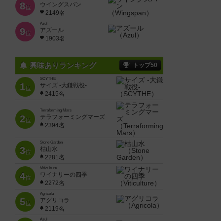
8
ウイングスパン
位
2149名
Azul
9
アズール
位
1903名
興味ありランキング
トップ50
SCYTHE
1
サイズ -大鎌戦役-
位
2415名
Terraforming Mars
2
テラフォーミングマーズ
位
2394名
Stone Garden
3
枯山水
位
2281名
Viticulture
4
ワイナリーの四季
位
2272名
Agricola
5
アグリコラ
位
2119名
Azul