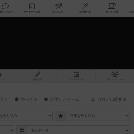
索
新着レビュー
ボードゲーム会
コミュニティ
掲示板一覧
スト
投稿履歴
ボ
ー
ドゲ
ーム
会
参加
コミュニティ
入り
持ってる
評価したゲーム
自分と
比較する