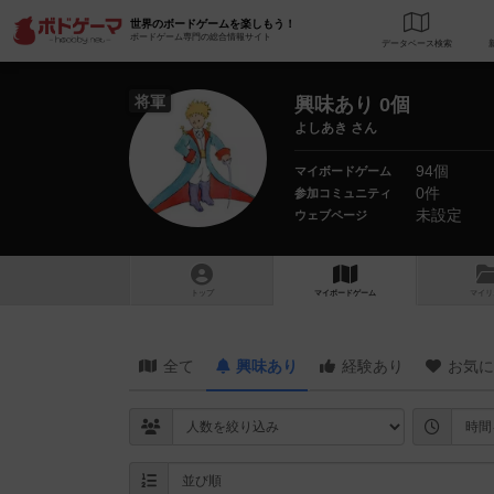
世界のボードゲームを楽しもう！
ボードゲーム専門の総合情報サイト
データベース
検
将軍
興味あり 0個
よしあき さん
94個
マイボードゲーム
0件
参加コミュニティ
未設定
ウェブページ
トップ
マイボードゲーム
マイリ
全て
興味あり
経験あり
お気に