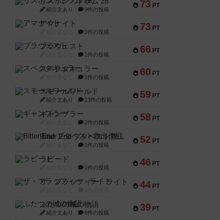
リスボン・トラム 28
73
PT
紹介文あり
9件の投稿
アマナイト
73
PT
紹介文なし
1件の投稿
ブラヴェスト
66
PT
紹介文なし
1件の投稿
スペクタキュラー
60
PT
紹介文なし
1件の投稿
スモールワールド
59
PT
紹介文あり
13件の投稿
ギャンブラー
58
PT
紹介文なし
2件の投稿
Bitter End ブタペスト救出作戦
52
PT
紹介文なし
1件の投稿
ラピード
46
PT
紹介文なし
1件の投稿
ザ・フラッフィー・ライト
44
PT
紹介文なし
0件の投稿
ふたつの城の物語
39
PT
紹介文あり
6件の投稿