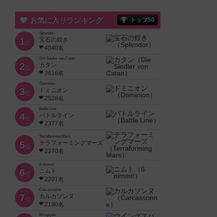
お気に入りランキング
トップ50
Splendor
1
宝石の煌き
位
4040名
Die Siedler von Catan
2
カタン
位
3616名
Dominion
3
ドミニオン
位
2528名
Battle Line
4
バトルライン
位
2377名
Terraforming Mars
5
テラフォーミングマーズ
位
2370名
6 nimmt!
6
ニムト
位
2201名
Carcassonne
7
カルカソンヌ
位
2190名
Wingspan