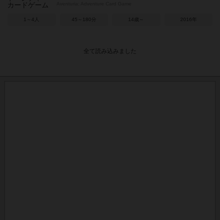
Aventuria: Adventure Card Game
1～4人
45～180分
14歳～
2016年