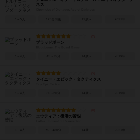
ネス
Chronicles of Drunagor: Age of Darkness
1～5人
120分前後
12歳～
2021年
ブラッドボーン
Bloodborne: The Board Game
1～4人
45～75分
14歳～
2019年
タイニー・エピック・タクティクス
Tiny Epic Tactics
1～4人
30～60分
14歳～
2019年
エウティア：復活の苦悩
Euthia: Torment of Resurrection
1～4人
60～480分
14歳～
2021年