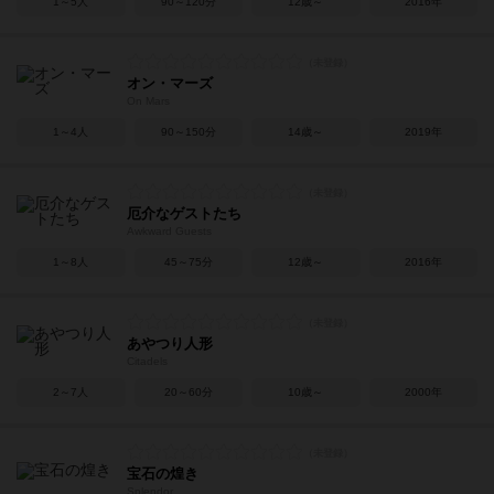
1～5人
90～120分
12歳～
2016年
オン・マーズ
On Mars
1～4人
90～150分
14歳～
2019年
厄介なゲストたち
Awkward Guests
1～8人
45～75分
12歳～
2016年
あやつり人形
Citadels
2～7人
20～60分
10歳～
2000年
宝石の煌き
Splendor