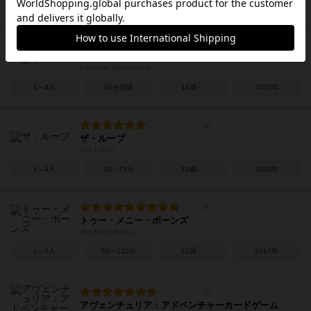
1～5人
60～90分
14歳～
2022年
ヒーローお断り！
Keep the Heroes Out!
1～4人
40分前後
14歳～
2022年
ザ・ループ
The LOOP
1～4人
45～75分
12歳～
2020年
トゥー・メニー・ボーンズ
Too Many Bones
1～4人
60～120分
12歳～
2017年
アヴェンチュリア：アドベンチャーカードゲーム