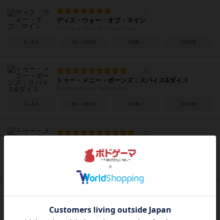
ディス・ウォー・オブ・マイン
This War of Mine: The Board Game
1～6人
45～120分
18歳～
2016年
トゥー・メニー・ボーンズ：スパイス&ダイス
Too Many Bones: Splice & Dice
1～4人
60～180分
12歳～
2019年
トゥー・メニー・ボーンズ：アンダートウ
Too Many Bones: Undertow
1～2人
60～180分
12歳～
2018年
バードサング
Bardsung