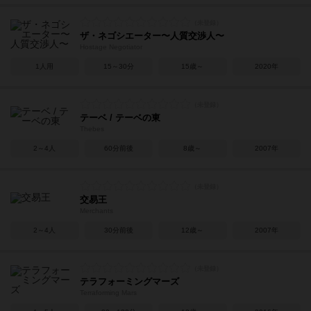
ザ・ネゴシエーター〜人質交渉人〜
Hostage Negotiator
1人用
15～30分
15歳～
2020年
テーベ / テーベの東
Thebes
2～4人
60分前後
8歳～
2007年
交易王
Merchants
2～4人
30分前後
12歳～
2007年
テラフォーミングマーズ
Terraforming Mars