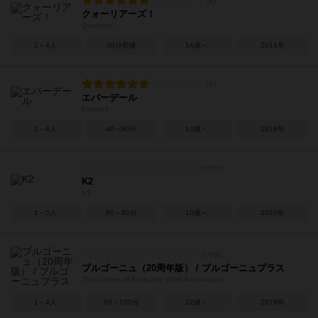
クォーリアーズ！
Quarriors!
2～4人
30分前後
14歳～
2011年
エバーデール
Everdell
1～4人
40～80分
13歳～
2018年
K2
K2
1～5人
60～80分
10歳～
2010年
ブルゴーニュ（20周年版） / ブルゴーニュプラス
The Castles of Burgundy (20th Anniversary)
1～4人
60～100分
12歳～
2019年