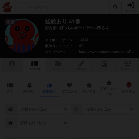
ログイン
経験あり 41個
皇帝
滑舌悪いぼっちのボードゲーム部 さん
106個
マイボードゲーム
0件
参加コミュニティ
https://www.youtube.com/channel/UCEHlzVL_A62Nyd8aZtO88LQ
ウェブページ
トップ
ゲーム一覧
マイリスト
投稿履歴
ボ
ドゲ
会
コミュニティ
評価したゲ
全て
興味あり
経験あり
お気に入り
持ってる
比較する
ーム