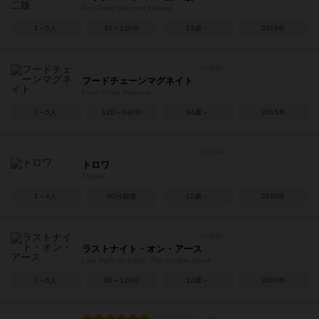
Pax Pamir (Second Edition)
1～5人
45～120分
13歳～
2019年
フードチェーンマグネイト
Food Chain Magnate
2～5人
120～240分
14歳～
2015年
トロワ
Troyes
1～4人
90分前後
12歳～
2010年
ラストナイト・オン・アース
Last Night on Earth: The Zombie Game
2～6人
60～120分
12歳～
2007年