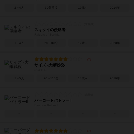
2～4人
30分前後
10歳～
2014年
スキタイの侵略者
Raiders of Scythia
1～4人
60～80分
12歳～
2020年
サイズ -大鎌戦役-
SCYTHE
1～5人
90～115分
14歳～
2016年
バーコードバトラーⅡ
Barcode Battler II
－
－
－
－