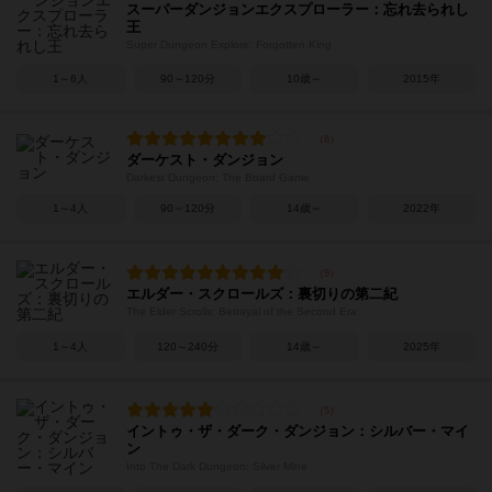
スーパーダンジョンエクスプローラー：忘れ去られし
王
Super Dungeon Explore: Forgotten King
1～6人
90～120分
10歳～
2015年
ダーケスト・ダンジョン
Darkest Dungeon: The Board Game
1～4人
90～120分
14歳～
2022年
エルダー・スクロールズ：裏切りの第二紀
The Elder Scrolls: Betrayal of the Second Era
1～4人
120～240分
14歳～
2025年
イントゥ・ザ・ダーク・ダンジョン：シルバー・マイ
ン
Into The Dark Dungeon: Silver Mine