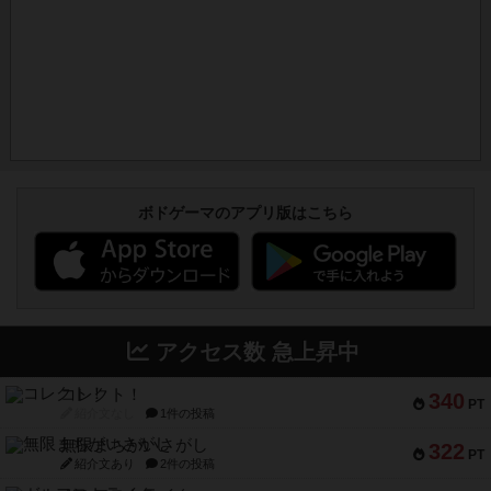
ボドゲーマのアプリ版はこちら
アクセス数 急上昇中
コレクト！
340
PT
紹介文なし
1件の投稿
無限まちがいさがし
322
PT
紹介文あり
2件の投稿
ガルフストライク
217
PT
紹介文あり
1件の投稿
クルティボ
203
PT
紹介文なし
1件の投稿