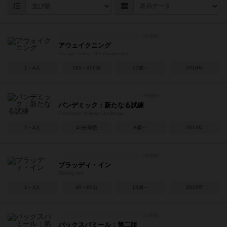
アウェイクニング
Escape Tales: The Awakening
1～4人
180～300分
12歳～
2018年
パンデミック：新たなる試練
Pandemic: A New Challenge
2～4人
45分前後
8歳～
2013年
ブラッディ・イン
Bloody Inn
1～4人
40～60分
15歳～
2015年
パックスパミール：第二版