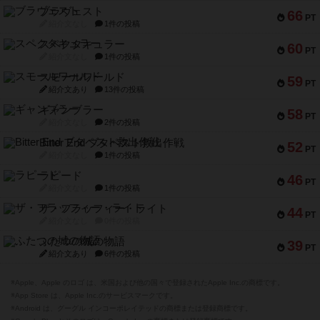
紹介文なし
1件の投稿
スモールワールド
59
PT
紹介文あり
13件の投稿
ギャンブラー
58
PT
紹介文なし
2件の投稿
Bitter End ブタペスト救出作戦
52
PT
紹介文なし
1件の投稿
ラピード
46
PT
紹介文なし
1件の投稿
ザ・フラッフィー・ライト
44
PT
紹介文なし
0件の投稿
ふたつの城の物語
39
PT
紹介文あり
6件の投稿
※Apple、Apple のロゴ は、米国および他の国々で登録されたApple Inc.の商標です。
※App Store は、Apple Inc.のサービスマークです。
※Android は、グーグル インコーポレイテッドの商標または登録商標です。
※Google Play とそのロゴは、Google Inc.の商標または登録商標です。