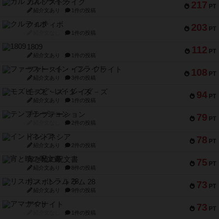
1809
112
PT
紹介文あり
1件の投稿
ファースト・イン・フライト
108
PT
紹介文あり
3件の投稿
モズビ－ズ・レイダ－ズ
94
PT
紹介文あり
1件の投稿
テンプテーション
79
PT
紹介文なし
2件の投稿
インドネシア
78
PT
紹介文あり
2件の投稿
宵と暁の呪文書
75
PT
紹介文あり
8件の投稿
リスボン・トラム 28
73
PT
紹介文あり
9件の投稿
アマナイト
73
PT
紹介文なし
1件の投稿
ブラヴェスト
66
PT
紹介文なし
1件の投稿
スペクタキュラー
60
PT