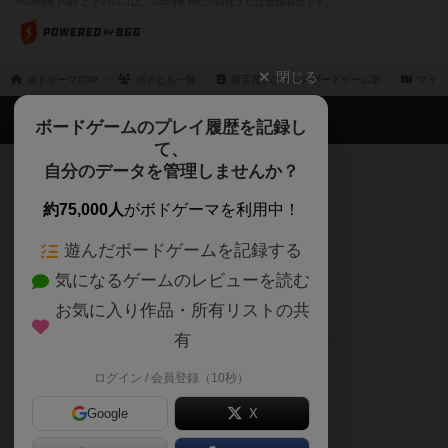
閉じる
ボドゲーマTOP
ボドとも一覧
滑舌悪いぼっちのボードゲーム部
マイボ
ボドゲーマTOP
ボードゲームのプレイ履歴を記録し
て、
ボードゲームを検索する
自分のデータを管理しませんか？
約75,000人
がボドゲーマを利用中！
ボードゲームの新着レビュー
遊んだボードゲームを記録する
ボードゲーム会情報
気になるゲームのレビューを読む
お気に入り作品・所有リストの共
メカニクス特集
有
掲示板・トピックス
ログイン / 会員登録（10秒）
Google
X
ボドとも・会員一覧
Apple
Facebook
ボードゲーム業界コラム
または
ボドゲーマご利用案内