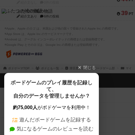
PT
紹介文なし
0件の投稿
ふたつの城の物語
39
PT
紹介文あり
6件の投稿
※Apple、Apple のロゴ は、米国および他の国々で登録されたApple Inc.の商標です。
※App Store は、Apple Inc.のサービスマークです。
※Android は、グーグル インコーポレイテッドの商標または登録商標です。
※Google Play とそのロゴは、Google Inc.の商標または登録商標です。
閉じる
ボドゲーマTOP
ボドとも一覧
滑舌悪いぼっちのボードゲーム部
マイボ
ボドゲーマTOP
ボードゲームのプレイ履歴を記録し
て、
ボードゲームを検索する
自分のデータを管理しませんか？
約75,000人
がボドゲーマを利用中！
ボードゲームの新着レビュー
遊んだボードゲームを記録する
ボードゲーム会情報
気になるゲームのレビューを読む