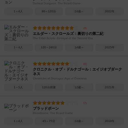
Darkest Dungeon: The Board Game
1～4人
90～120分
14歳～
2022年
エルダー・スクロールズ：裏切りの第二紀
The Elder Scrolls: Betrayal of the Second Era
1～4人
120～240分
14歳～
2025年
クロニクル・オブ・ドルナゴール：エイジオブダーク
ネス
Chronicles of Drunagor: Age of Darkness
1～5人
120分前後
12歳～
2021年
ブラッドボーン
Bloodborne: The Board Game
1～4人
45～75分
14歳～
2019年