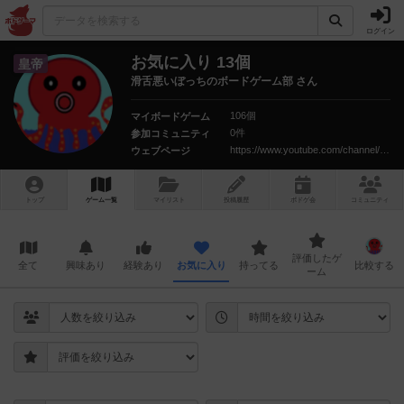
ログイン
お気に入り 13個
皇帝
滑舌悪いぼっちのボードゲーム部 さん
106個
マイボードゲーム
0件
参加コミュニティ
https://www.youtube.com/channel/UCEHlzVL_A62Nyd8aZtO88LQ
ウェブページ
トップ
ゲーム一覧
マイリスト
投稿履歴
ボ
ドゲ
会
コミュニティ
評価したゲ
全て
興味あり
経験あり
お気に入り
持ってる
比較する
ーム