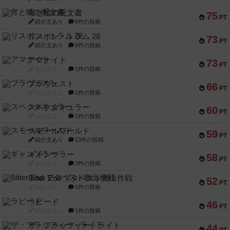
宵と暁の呪文書
75
PT
紹介文あり
8件の投稿
リスボン・トラム 28
73
PT
紹介文あり
9件の投稿
アマナイト
73
PT
紹介文なし
1件の投稿
ブラヴェスト
66
PT
紹介文なし
1件の投稿
スペクタキュラー
60
PT
紹介文なし
1件の投稿
スモールワールド
59
PT
紹介文あり
13件の投稿
ギャンブラー
58
PT
紹介文なし
2件の投稿
Bitter End ブタペスト救出作戦
52
PT
紹介文なし
1件の投稿
ラピード
46
PT
紹介文なし
1件の投稿
ザ・フラッフィー・ライト
44