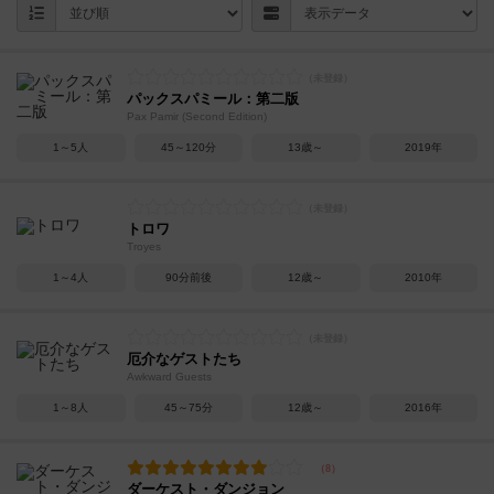
パックスパミール：第二版
Pax Pamir (Second Edition)
1～5人
45～120分
13歳～
2019年
トロワ
Troyes
1～4人
90分前後
12歳～
2010年
厄介なゲストたち
Awkward Guests
1～8人
45～75分
12歳～
2016年
ダーケスト・ダンジョン