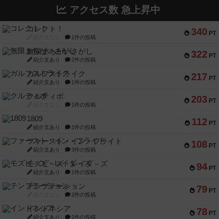
アクセス数 急上昇中
コレクト！
340
PT
紹介文なし
1件の投稿
無限まちがいさがし
322
PT
紹介文あり
2件の投稿
ガルフストライク
217
PT
紹介文あり
1件の投稿
クルティボ
203
PT
紹介文なし
1件の投稿
1809
112
PT
紹介文あり
1件の投稿
ファースト・イン・フライト
108
PT
紹介文あり
3件の投稿
モズビ－ズ・レイダ－ズ
94
PT
紹介文あり
1件の投稿
テンプテーション
79
PT
紹介文なし
2件の投稿
インドネシア
78
PT
紹介文あり
2件の投稿