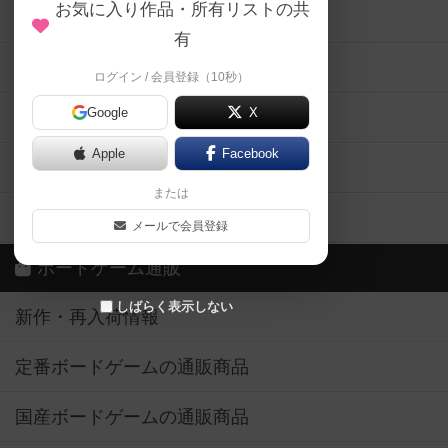
お気に入り作品・所有リストの共
メカニクス特集
有
掲示板・トピックス
ログイン / 会員登録（10秒）
Google
X
ボドとも・会員一覧
Apple
Facebook
ボードゲーム業界コラム
または
ボドゲーマご利用案内
メールで会員登録
ボードゲーム通販
しばらく表示しない
新作・再入荷情報
定番ボードゲームの通販商品
国産ボードゲームの通販商品