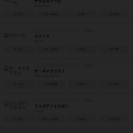
ナヴェガドール
Navegador
2～5人
60～90分
12歳～
2010年
エスノス
Ethnos
2～6人
45～60分
14歳～
2017年
ザ・ギャラリスト
THE GALLERIST
1～4人
120分前後
13歳～
2015年
リスボア / リスボン
Lisboa
1～4人
60～120分
12歳～
2017年