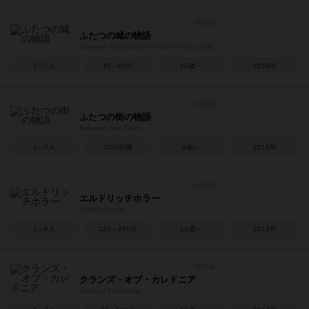
ふたつの城の物語
Between Two Castles of Mad King Ludwig
2～7人
45～60分
10歳～
2018年
ふたつの街の物語
Between Two Cities
1～7人
20分前後
8歳～
2015年
エルドリッチホラー
Eldritch Horror
1～8人
120～240分
14歳～
2014年
クランズ・オブ・カレドニア
Clans of Caledonia