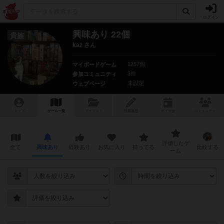
ログイン
興味あり 22個
貴族
kaz さん
1257個
マイボードゲーム
3件
参加コミュニティ
未設定
ウェブページ
トップ
ゲーム一覧
マイリスト
投稿履歴
ボ
ドゲ
会
コミュニティ
評価したゲ
全て
興味あり
経験あり
お気に入り
持ってる
比較する
ーム