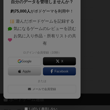
ボードゲームを検索する
自分のデータを管理しませんか？
約75,000人
がボドゲーマを利用中！
ボードゲームの新着レビュー
遊んだボードゲームを記録する
ボードゲーム会情報
気になるゲームのレビューを読む
お気に入り作品・所有リストの共
メカニクス特集
有
掲示板・トピックス
ログイン / 会員登録（10秒）
Google
X
ボドとも・会員一覧
Apple
Facebook
ボードゲーム業界コラム
または
ボドゲーマご利用案内
メールで会員登録
ボードゲーム通販
しばらく表示しない