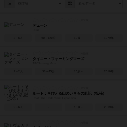
デューン
Dune
2～6人
60～120分
10歳～
1979年
タイニー・フォーミングマーズ
TINYforming Mars
1～2人
30～45分
10歳～
2019年
ルート：そびえる山のいきもの乱記（拡張）
Root: The Underworld Expansion
2～6人
－
13歳～
2019年