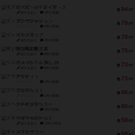
モズビ－ズ・レイダ－ズ
94
PT
紹介文あり
1件の投稿
テンプテーション
79
PT
紹介文なし
2件の投稿
インドネシア
78
PT
紹介文あり
2件の投稿
宵と暁の呪文書
75
PT
紹介文あり
8件の投稿
リスボン・トラム 28
73
PT
紹介文あり
9件の投稿
アマナイト
73
PT
紹介文なし
1件の投稿
ブラヴェスト
66
PT
紹介文なし
1件の投稿
スペクタキュラー
60
PT
紹介文なし
1件の投稿
スモールワールド
59
PT
紹介文あり
13件の投稿
ギャンブラー
58
PT