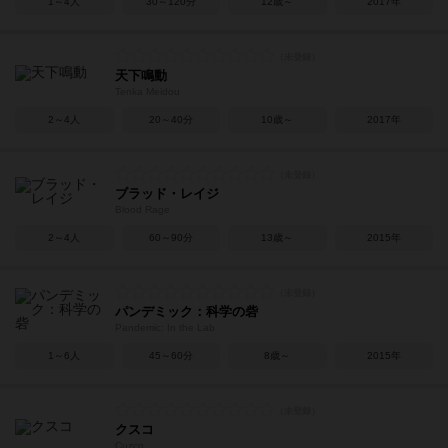
1～4人
30～120分
12歳～
2017年
天下鳴動
Tenka Meidou
2～4人
20～40分
10歳～
2017年
ブラッド・レイジ
Blood Rage
2～4人
60～90分
13歳～
2015年
パンデミック：科学の砦
Pandemic: In the Lab
1～6人
45～60分
8歳～
2015年
クスコ
Cuzco