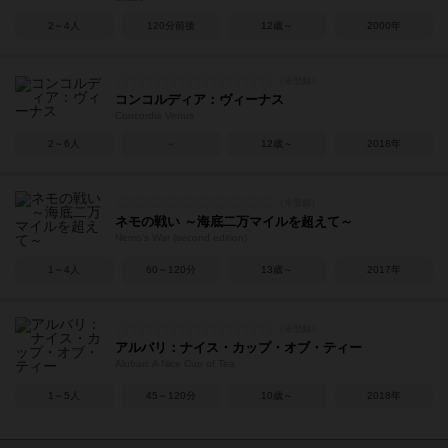
2～4人
120分前後
12歳～
2000年
コンコルディア：ヴィーナス
Concordia Venus
2～6人
－
12歳～
2018年
ネモの戦い ～海底二万マイルを超えて～
Nemo's War (second edition)
1～4人
60～120分
13歳～
2017年
アルバリ：ナイス・カップ・オブ・ティー
Alubari: A Nice Cup of Tea
1～5人
45～120分
10歳～
2018年