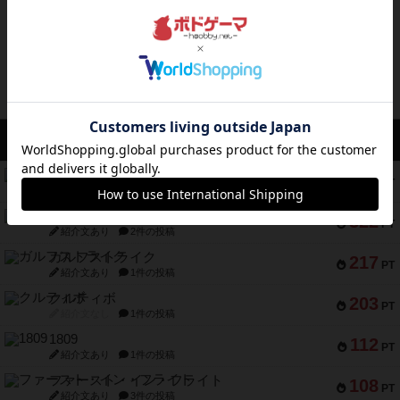
ボドゲーマのアプリ版はこちら
アクセス数 急上昇中
コレクト！
340
PT
紹介文なし
1件の投稿
無限まちがいさがし
322
PT
紹介文あり
2件の投稿
ガルフストライク
217
PT
紹介文あり
1件の投稿
クルティボ
203
PT
紹介文なし
1件の投稿
1809
112
PT
紹介文あり
1件の投稿
ファースト・イン・フライト
108
PT
紹介文あり
3件の投稿