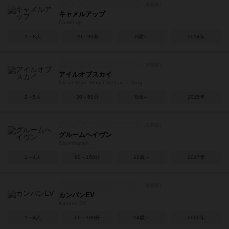
キャメルアップ
Camel Up
2～8人
20～30分
8歳～
2014年
アイルオブスカイ
Isle of Skye: From Chieftain to King
2～5人
30～50分
8歳～
2015年
グルームヘイヴン
Gloomhaven
1～4人
90～150分
12歳～
2017年
カンバンEV
Kanban EV
1～4人
60～180分
14歳～
2020年