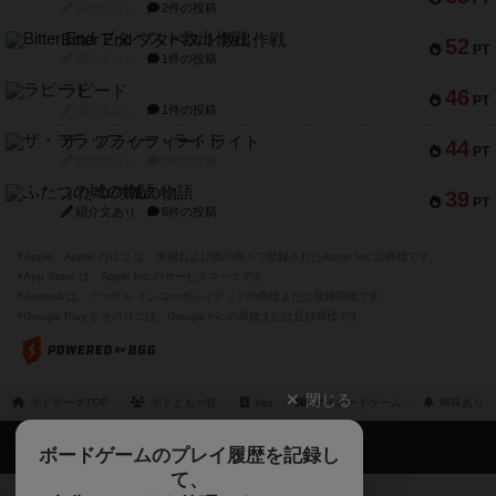
紹介文なし
2件の投稿
Bitter End ブタペスト救出作戦
52
PT
紹介文なし
1件の投稿
ラピード
46
PT
紹介文なし
1件の投稿
ザ・フラッフィー・ライト
44
PT
紹介文なし
0件の投稿
ふたつの城の物語
39
PT
紹介文あり
6件の投稿
※Apple、Apple のロゴ は、米国および他の国々で登録されたApple Inc.の商標です。
※App Store は、Apple Inc.のサービスマークです。
※Android は、グーグル インコーポレイテッドの商標または登録商標です。
※Google Play とそのロゴは、Google Inc.の商標または登録商標です。
閉じる
ボドゲーマTOP
ボドとも一覧
kaz
マイボードゲーム
興味ありの
ボドゲーマTOP
ボードゲームのプレイ履歴を記録し
て、