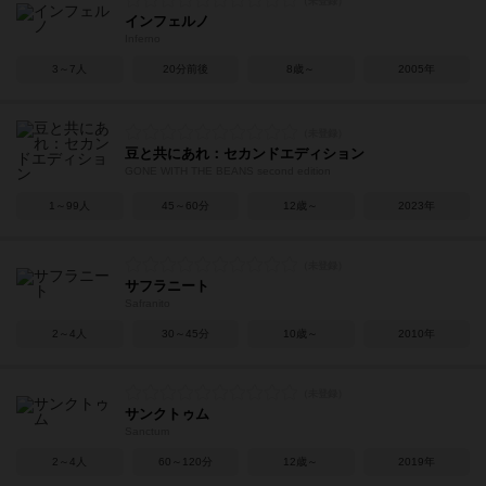
インフェルノ
Inferno
3～7人
20分前後
8歳～
2005年
豆と共にあれ：セカンドエディション
GONE WITH THE BEANS second edition
1～99人
45～60分
12歳～
2023年
サフラニート
Safranito
2～4人
30～45分
10歳～
2010年
サンクトゥム
Sanctum
2～4人
60～120分
12歳～
2019年