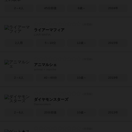
2～4人
45分前後
8歳～
2024年
ライアーマフィア
LIAR MAFIA
2人用
5～10分
12歳～
2015年
アニマルシェ
animal + marche
2～4人
40～60分
10歳～
2019年
ダイヤモンスターズ
Diamonsters
2～6人
20分前後
10歳～
2013年