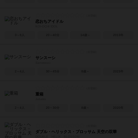
恋おちアイドル
KOI-OCHI IDOL
3～6人
20～40分
14歳～
2013年
サンスーシ
Sanssouci
2～4人
30～45分
8歳～
2023年
重箱
Jubako
2～4人
20～30分
8歳～
2020年
ダブル・ヘリックス・ブロッサム 天空の双華
DOUBLE HELIX BLOSSOM