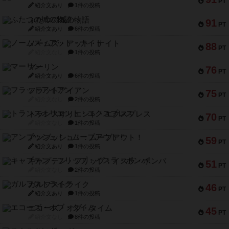
PT
紹介文あり
1件の投稿
ふたつの城の物語
91
PT
紹介文あり
6件の投稿
ノームズ・アット・ナイト
88
PT
紹介文なし
1件の投稿
マーリン
76
PT
紹介文あり
6件の投稿
フラットアイアン
75
PT
紹介文なし
2件の投稿
トランスオリエント・エクスプレス
70
PT
紹介文なし
1件の投稿
アンブッシュ！：ムーブアウト！
59
PT
紹介文あり
1件の投稿
キャプテン・フリップ：イスラ・ボンバ
51
PT
紹介文なし
2件の投稿
ガルフストライク
46
PT
紹介文あり
1件の投稿
エコーズ・オブ・タイム
45
PT
紹介文なし
8件の投稿