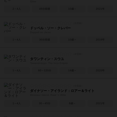
Glow
2～4人
45分前後
10歳～
2021年
ドッペル・ソー・クレバー
Doppelt so clever
1～4人
30分前後
10歳～
2019年
タワンティン・スウユ
Tawantinsuyu: The Inca Empire
1～4人
60～120分
14歳～
2020年
ダイナソー・アイランド：ロアー＆ライト
Dinosaur Island: Rawr 'n Write
1～4人
30～45分
8歳～
2021年