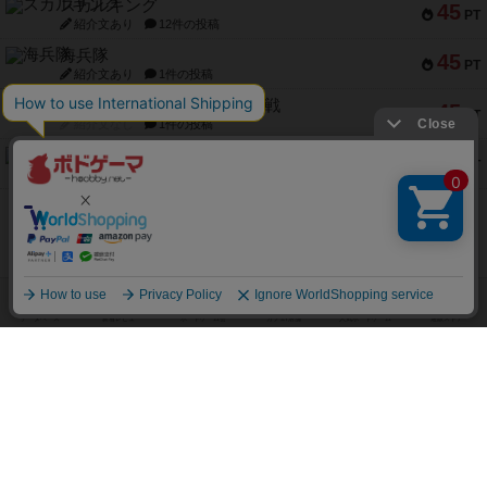
スカルキング
45
PT
紹介文あり
12件の投稿
海兵隊
45
PT
紹介文あり
1件の投稿
Bitter End ブタペスト救出作戦
45
PT
紹介文なし
1件の投稿
ドコジャン
42
PT
紹介文あり
10件の投稿
※Apple、Apple のロゴ は、米国および他の国々で登録されたApple Inc.の商標です。
※App Store は、Apple Inc.のサービスマークです。
※Android は、グーグル インコーポレイテッドの商標または登録商標です。
※Google Play とそのロゴは、Google Inc.の商標または登録商標です。
閉じる
ボドゲーマTOP
ボドとも一覧
kaz
マイボードゲーム
経験ありの
ボドゲーマTOP
ボードゲームのプレイ履歴を記録し
て、
ボードゲームを検索する
自分のデータを管理しませんか？