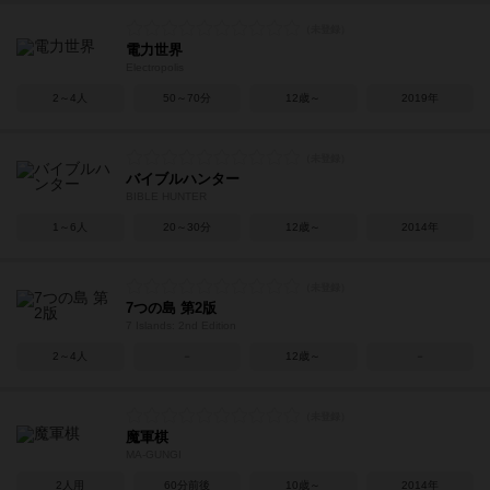
電力世界
Electropolis
2～4人
50～70分
12歳～
2019年
バイブルハンター
BIBLE HUNTER
1～6人
20～30分
12歳～
2014年
7つの島 第2版
7 Islands: 2nd Edition
2～4人
－
12歳～
－
魔軍棋
MA-GUNGI
2人用
60分前後
10歳～
2014年