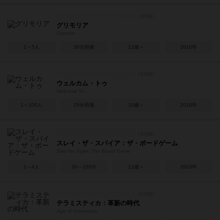
グリモリア
Grimoire
2～5人
30分前後
12歳～
2010年
ウェルカム・トゥ
Welcome To...
1～100人
25分前後
10歳～
2018年
スレイ・ザ・スパイア：ザ・ボードゲーム
Slay the Spire: The Board Game
1～4人
30～150分
12歳～
2023年
テラミスティカ：革新の時代
Age of Innovation