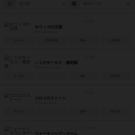
キウィズの王様
The Grand Kiwiz
2～8人
25分前後
8歳～
2022年
ノミのサーカス：復刻版
Flohzirkus: remake
2～4人
－
6歳～
2025年
コロコロストーン
Korokoro Stone
2～4人
－
6歳～
2021年
フォーティーワンゲーム