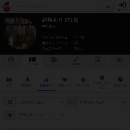
ログイン
経験あり 971個
貴族
kaz さん
1257個
マイボードゲーム
3件
参加コミュニティ
未設定
ウェブページ
トップ
ゲーム一覧
マイリスト
投稿履歴
ボ
ドゲ
会
コミュニティ
評価したゲ
全て
興味あり
経験あり
お気に入り
持ってる
比較する
ーム