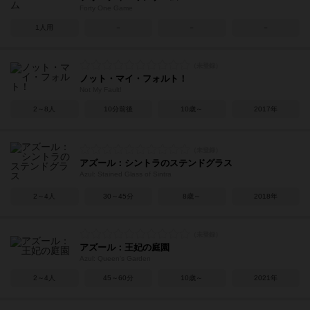
Forty One Game
1人用
－
－
－
ノット・マイ・フォルト！
Not My Fault!
2～8人
10分前後
10歳～
2017年
アズール：シントラのステンドグラス
Azul: Stained Glass of Sintra
2～4人
30～45分
8歳～
2018年
アズール：王妃の庭園
Azul: Queen's Garden
2～4人
45～60分
10歳～
2021年