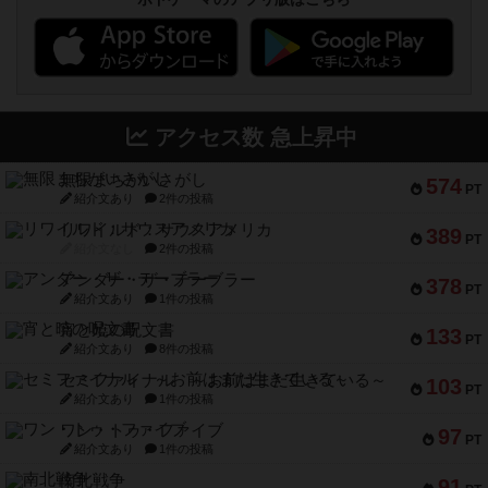
アクセス数 急上昇中
無限まちがいさがし
574
PT
紹介文あり
2件の投稿
リワイルド：サウスアメリカ
389
PT
紹介文なし
2件の投稿
アンダー・ザ・テーブラー
378
PT
紹介文あり
1件の投稿
宵と暁の呪文書
133
PT
紹介文あり
8件の投稿
セミファイナル ～お前はまだ生きている～
103
PT
紹介文あり
1件の投稿
ワン・トゥ・ファイブ
97
PT
紹介文あり
1件の投稿
南北戦争
91