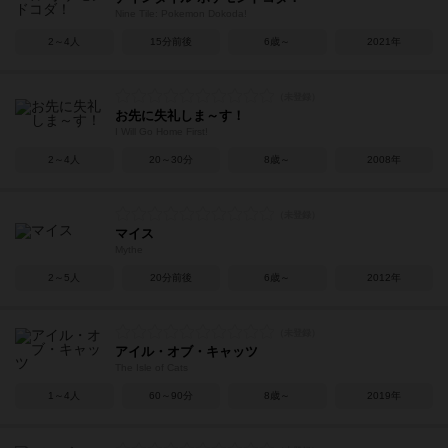
Nine Tile: Pokemon Dokoda!
2～4人
15分前後
6歳～
2021年
お先に失礼しま～す！
I Will Go Home First!
2～4人
20～30分
8歳～
2008年
マイス
Mythe
2～5人
20分前後
6歳～
2012年
アイル・オブ・キャッツ
The Isle of Cats
1～4人
60～90分
8歳～
2019年