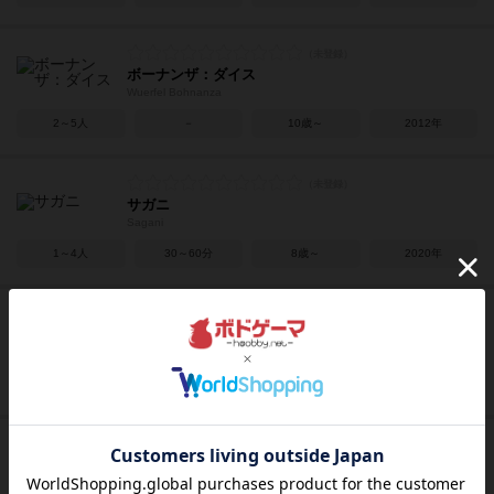
ボーナンザ：ダイス
Wuerfel Bohnanza
2～5人
－
10歳～
2012年
サガニ
Sagani
1～4人
30～60分
8歳～
2020年
ノコスダイス：2023年版
Nokosu Dice: 2023
3～5人
45～60分
10歳～
2023年
ノコスダイス
Nokosu Dice