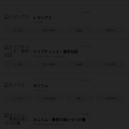
レヴィアス
Leviath
2～5人
30～60分
10歳～
2020年
クリプティッド：都市伝説
Cryptid: Urban Legends
2人用
20～40分
14歳～
2022年
オニリム
Onirim
1～2人
15分前後
8歳～
2010年
オニリム：最初の旅と七つの書
Onirim (second edition)