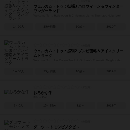
ウェルカム・トゥ：拡張3 ハロウィーン＆ウィンター
ワンダーランド
Welcome To...: Halloween & Christmas Lights Thematic Neighborhoods
1～50人
25分前後
10歳～
2019年
ウェルカム・トゥ：拡張2 ゾンビ侵略＆アイスクリー
ムトラック
Welcome To...: Ice Cream Truck & Outbreak Thematic Neighborhoods
1～50人
25分前後
10歳～
2019年
おろかな牛
Blöde Kuh
3～6人
15～25分
8歳～
2018年
グロウ ～トモシビノタビ～