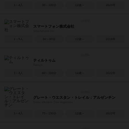
1～4人
30～120分
12歳～
2020年
スマートフォン株式会社
Smartphone Inc.
1～5人
60～90分
12歳～
2018年
ティルトゥム
Tiletum
1～4人
60～100分
14歳～
2022年
グレート・ウエスタン・トレイル：アルゼンチン
Great Western Trail: Argentina
1～4人
75～150分
12歳～
2022年