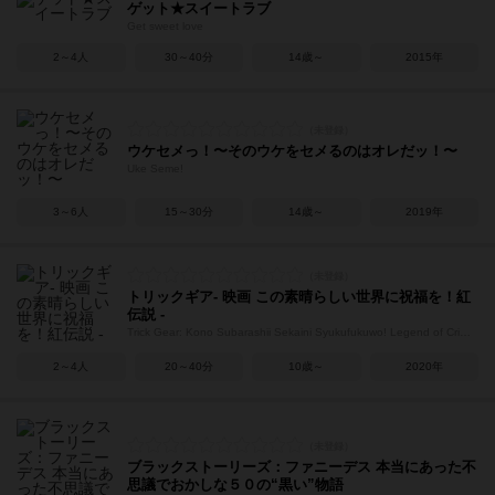
ゲット★スイートラブ
Get sweet love
2～4人
30～40分
14歳～
2015年
ウケセメっ！〜そのウケをセメるのはオレだッ！〜
Uke Seme!
3～6人
15～30分
14歳～
2019年
トリックギア- 映画 この素晴らしい世界に祝福を！紅
伝説 -
Trick Gear: Kono Subarashii Sekaini Syukufukuwo! Legend of Crimson
2～4人
20～40分
10歳～
2020年
ブラックストーリーズ：ファニーデス 本当にあった不
思議でおかしな５０の“黒い”物語