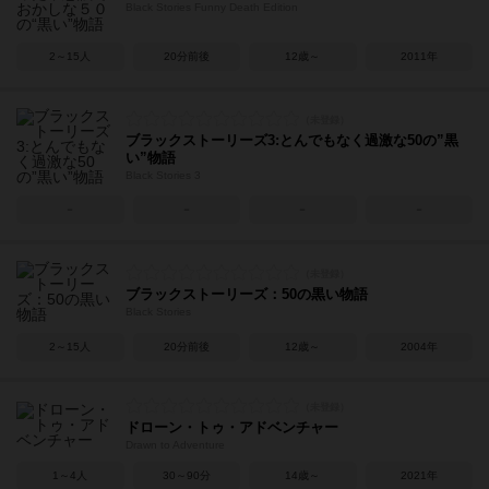
Black Stories Funny Death Edition
2～15人
20分前後
12歳～
2011年
ブラックストーリーズ3:とんでもなく過激な50の”黒
い”物語
Black Stories 3
－
－
－
－
ブラックストーリーズ：50の黒い物語
Black Stories
2～15人
20分前後
12歳～
2004年
ドローン・トゥ・アドベンチャー
Drawn to Adventure
1～4人
30～90分
14歳～
2021年