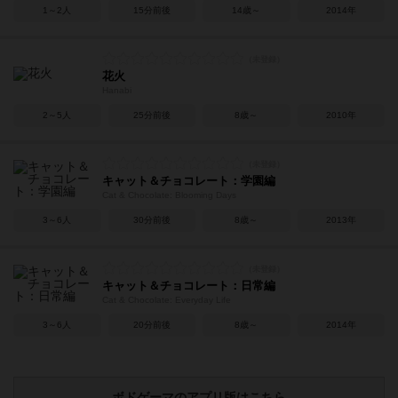
1～2人
15分前後
14歳～
2014年
花火
Hanabi
2～5人
25分前後
8歳～
2010年
キャット＆チョコレート：学園編
Cat & Chocolate: Blooming Days
3～6人
30分前後
8歳～
2013年
キャット＆チョコレート：日常編
Cat & Chocolate: Everyday Life
3～6人
20分前後
8歳～
2014年
ボドゲーマのアプリ版はこちら