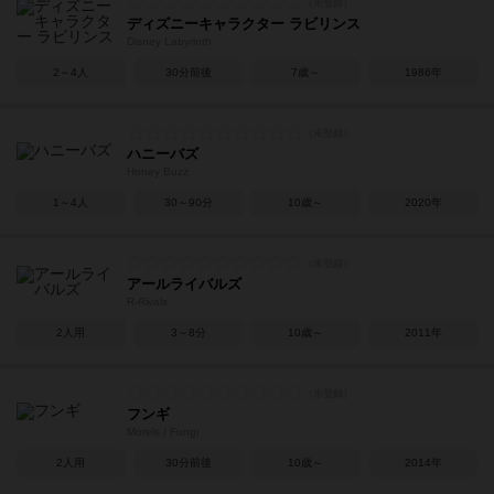
ディズニーキャラクター ラビリンス
Disney Labyrinth
2～4人
30分前後
7歳～
1986年
ハニーバズ
Honey Buzz
1～4人
30～90分
10歳～
2020年
アールライバルズ
R-Rivals
2人用
3～8分
10歳～
2011年
フンギ
Morels / Fungi
2人用
30分前後
10歳～
2014年