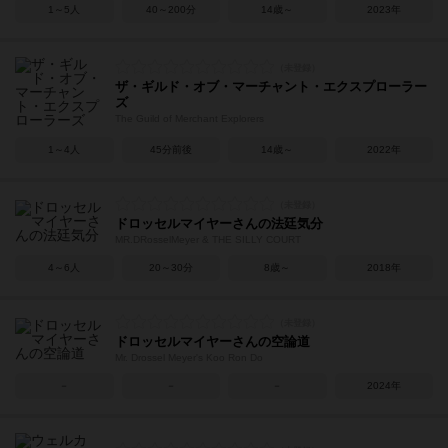
1～5人
40～200分
14歳～
2023年
ザ・ギルド・オブ・マーチャント・エクスプローラー
ズ
The Guild of Merchant Explorers
1～4人
45分前後
14歳～
2022年
ドロッセルマイヤーさんの法廷気分
MR.DRosselMeyer & THE SILLY COURT
4～6人
20～30分
8歳～
2018年
ドロッセルマイヤーさんの空論道
Mr. Drossel Meyer's Koo Ron Do
－
－
－
2024年