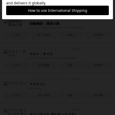
3～5人
30～45分
10歳～
2016年
指輪物語：運命の旅
The Lord of the Rings: Fate of the Fellowship
1～5人
60～150分
14歳～
2025年
ケルト：タイル
Keltis: Der Weg der Steine Mitbringspiel
2～4人
15分前後
7歳～
2009年
マスクメン
MaskMen
2～6人
20～30分
9歳～
2014年
ナインタイル ポケモンドコダ！