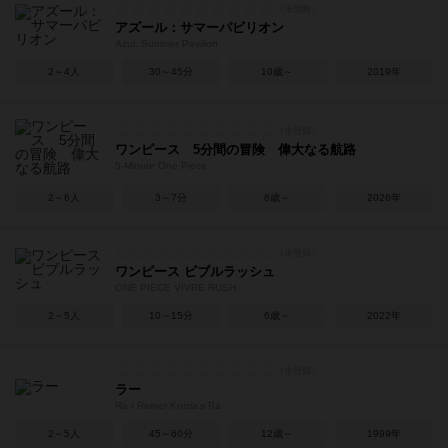
アズール：サマーパビリオン
Azul: Summer Pavilion
2～4人
30～45分
10歳～
2019年
ワンピース 5分間の冒険 偉大なる航路
5-Minute One Piece
2～6人
3～7分
8歳～
2026年
ワンピース ビブルラッシュ
ONE PIECE VIVRE RUSH
2～5人
10～15分
6歳～
2022年
ラー
Ra / Reiner Knizia's Ra
2～5人
45～60分
12歳～
1999年