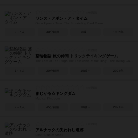
ワンス・アポン・ア・タイム
Once Upon a Time: The Storytelling Card Game
2～6人
30分前後
8歳～
1995年
指輪物語 旅の仲間 トリックテイキングゲーム
The Lord of The Rings The Fellowship of the Ring: Trick-Taking Game
1～4人
20分前後
10歳～
2024年
まじかる☆キングダム
Magical Kingdom
2～4人
45分前後
10歳～
2021年
アルナックの失われし遺跡
Lost Ruins of Arnak