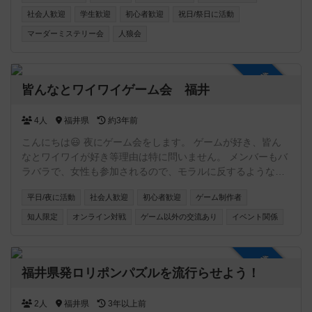
社会人歓迎
学生歓迎
初心者歓迎
祝日/祭日に活動
マーダーミステリー会
人狼会
参加自由
皆んなとワイワイゲーム会 福井
4人
福井県
約3年前
こんにちは😃 夜にゲーム会をします。 ゲームが好き、皆ん
なとワイワイが好き等理由は特に問いません。 メンバーもバ
ラバラで、女性も参加されるので、モラルに反するような連
絡先交換等は辞めてくださいね♪ 参加費は飲食含め600円で
平日/夜に活動
社会人歓迎
初心者歓迎
ゲーム制作者
す。 連絡お待ちしてますネ❗️
知人限定
オンライン対戦
ゲーム以外の交流あり
イベント関係
参加自由
福井県発ロリポンパズルを流行らせよう！
2人
福井県
3年以上前