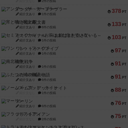
紹介文なし
2件の投稿
アンダー・ザ・テーブラー
378
PT
紹介文あり
1件の投稿
宵と暁の呪文書
133
PT
紹介文あり
8件の投稿
セミファイナル ～お前はまだ生きている～
103
PT
紹介文あり
1件の投稿
ワン・トゥ・ファイブ
97
PT
紹介文あり
1件の投稿
南北戦争
91
PT
紹介文あり
1件の投稿
ふたつの城の物語
91
PT
紹介文あり
6件の投稿
ノームズ・アット・ナイト
88
PT
紹介文なし
1件の投稿
マーリン
76
PT
紹介文あり
6件の投稿
フラットアイアン
75
PT
紹介文なし
2件の投稿
トランスオリエント・エクスプレス