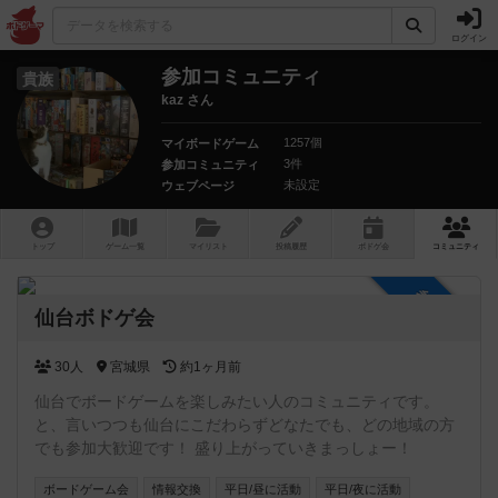
ログイン
参加コミュニティ
貴族
kaz さん
1257個
マイボードゲーム
3件
参加コミュニティ
未設定
ウェブページ
トップ
ゲーム一覧
マイリスト
投稿履歴
ボ
ドゲ
会
コミュニティ
参加自由
仙台ボドゲ会
30人
宮城県
約1ヶ月前
仙台でボードゲームを楽しみたい人のコミュニティです。
と、言いつつも仙台にこだわらずどなたでも、どの地域の方
でも参加大歓迎です！ 盛り上がっていきまっしょー！
ボードゲーム会
情報交換
平日/昼に活動
平日/夜に活動