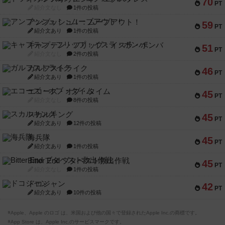
70
PT
紹介文なし
1件の投稿
アンブッシュ！：ムーブアウト！
59
PT
紹介文あり
1件の投稿
キャプテン・フリップ：イスラ・ボンバ
51
PT
紹介文なし
2件の投稿
ガルフストライク
46
PT
紹介文あり
1件の投稿
エコーズ・オブ・タイム
45
PT
紹介文なし
8件の投稿
スカルキング
45
PT
紹介文あり
12件の投稿
海兵隊
45
PT
紹介文あり
1件の投稿
Bitter End ブタペスト救出作戦
45
PT
紹介文なし
1件の投稿
ドコジャン
42
PT
紹介文あり
10件の投稿
※Apple、Apple のロゴ は、米国および他の国々で登録されたApple Inc.の商標です。
※App Store は、Apple Inc.のサービスマークです。