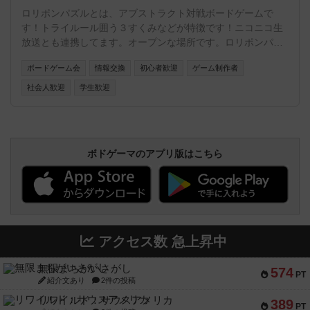
ロリポンパズルとは、アブストラクト対戦ボードゲームで
す！トライルール囲う３すくみなどが特徴です！ニコニコ生
放送とも連携してます。オープンな場所です。ロリポンパズ
ルはオープンコンテントです。
ボードゲーム会
情報交換
初心者歓迎
ゲーム制作者
社会人歓迎
学生歓迎
ボドゲーマのアプリ版はこちら
アクセス数 急上昇中
無限まちがいさがし
574
PT
紹介文あり
2件の投稿
リワイルド：サウスアメリカ
389
PT