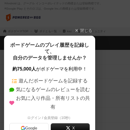
※Android は、グーグル インコーポレイテッドの商標または登録商標です。
※Google Play とそのロゴは、Google Inc.の商標または登録商標です。
閉じる
ボドゲーマTOP
ボドとも一覧
kaz
参加コミュニティ
ボドゲーマTOP
ボードゲームのプレイ履歴を記録し
て、
ボードゲームを検索する
自分のデータを管理しませんか？
約75,000人
がボドゲーマを利用中！
ボードゲームの新着レビュー
遊んだボードゲームを記録する
ボードゲーム会情報
気になるゲームのレビューを読む
お気に入り作品・所有リストの共
メカニクス特集
有
掲示板・トピックス
ログイン / 会員登録（10秒）
Google
X
ボドとも・会員一覧