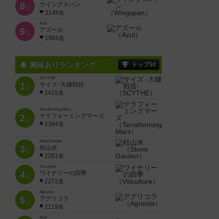
8
ウイングスパン
位
2149名
Azul
9
アズール
位
1903名
興味ありランキング
トップ50
SCYTHE
1
サイズ -大鎌戦役-
位
2415名
Terraforming Mars
2
テラフォーミングマーズ
位
2394名
Stone Garden
3
枯山水
位
2281名
Viticulture
4
ワイナリーの四季
位
2272名
Agricola
5
アグリコラ
位
2119名
Azul