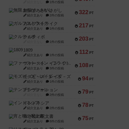
紹介文なし
1件の投稿
無限まちがいさがし
322
PT
紹介文あり
2件の投稿
ガルフストライク
217
PT
紹介文あり
1件の投稿
クルティボ
203
PT
紹介文なし
1件の投稿
1809
112
PT
紹介文あり
1件の投稿
ファースト・イン・フライト
108
PT
紹介文あり
3件の投稿
モズビ－ズ・レイダ－ズ
94
PT
紹介文あり
1件の投稿
テンプテーション
79
PT
紹介文なし
2件の投稿
インドネシア
78
PT
紹介文あり
2件の投稿
宵と暁の呪文書
75
PT
紹介文あり
8件の投稿