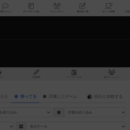
索
新着レビュー
ボードゲーム会
コミュニティ
掲示板一覧
スト
投稿履歴
ボ
ー
ドゲ
ーム
会
参加
コミュニティ
入り
持ってる
評価したゲーム
自分と
比較する