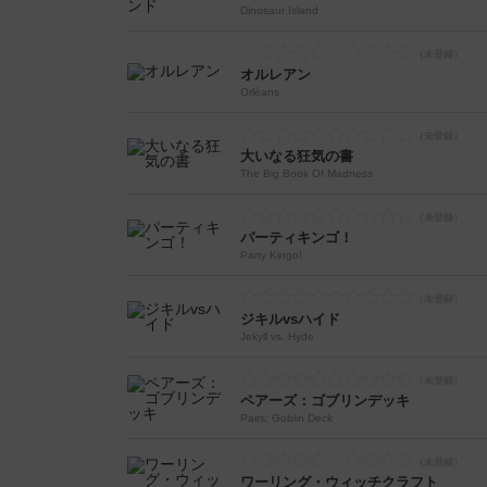
Dinosaur Island
オルレアン
Orléans
大いなる狂気の書
The Big Book Of Madness
パーティキンゴ！
Party Kingo!
ジキルvsハイド
Jekyll vs. Hyde
ペアーズ：ゴブリンデッキ
Pairs: Goblin Deck
ワーリング・ウィッチクラフト