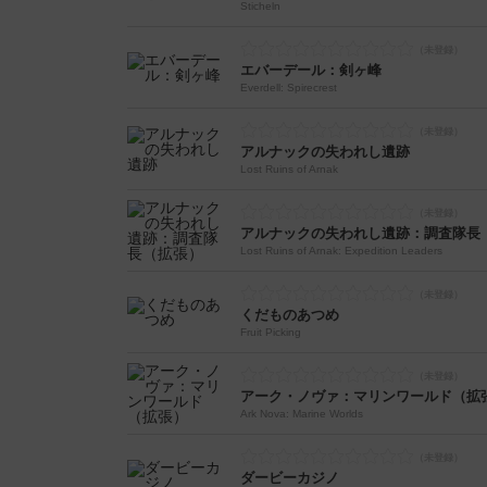
Sticheln
エバーデール：剣ヶ峰
Everdell: Spirecrest
アルナックの失われし遺跡
Lost Ruins of Arnak
アルナックの失われし遺跡：調査隊長
Lost Ruins of Arnak: Expedition Leaders
くだものあつめ
Fruit Picking
アーク・ノヴァ：マリンワールド（拡
Ark Nova: Marine Worlds
ダービーカジノ