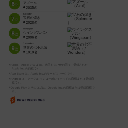
6
アズール
位
2035名
Splendor
7
宝石の煌き
位
2028名
Wingspan
8
ウイングスパン
位
2006名
7 Wonders
9
世界の七不思議
位
1919名
※Apple、Apple のロゴ は、米国および他の国々で登録された
Apple Inc.の商標です。
※App Store は、Apple Inc.のサービスマークです。
※Android は、グーグル インコーポレイテッドの商標または登録商
標です。
※Google Play とそのロゴは、Google Inc.の商標または登録商標で
す。