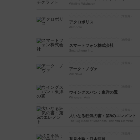
Whirling Witchcraft
アクロポリス
Akropolis
スマートフォン株式会社
Smartphone Inc.
アーク・ノヴァ
Ark Nova
ウイングスパン：東洋の翼
Wingspan Asia
大いなる狂気の書：第5のエレメント
The Big Book of Madness: The Vth Element
花見小路：日本語版