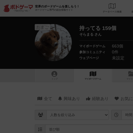
世界のボードゲームを楽しもう！
ボードゲーム専門の総合情報サイト
データベース
検
たまご
持ってる 159個
そらまる さん
663個
マイボードゲーム
0件
参加コミュニティ
未設定
ウェブページ
トップ
マイボードゲーム
マイリ
全て
興味あり
経験あり
お気に