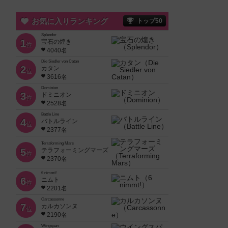
お気に入りランキング
トップ50
Splendor
1
宝石の煌き
位
4040名
Die Siedler von Catan
2
カタン
位
3616名
Dominion
3
ドミニオン
位
2528名
Battle Line
4
バトルライン
位
2377名
Terraforming Mars
5
テラフォーミングマーズ
位
2370名
6 nimmt!
6
ニムト
位
2201名
Carcassonne
7
カルカソンヌ
位
2190名
Wingspan