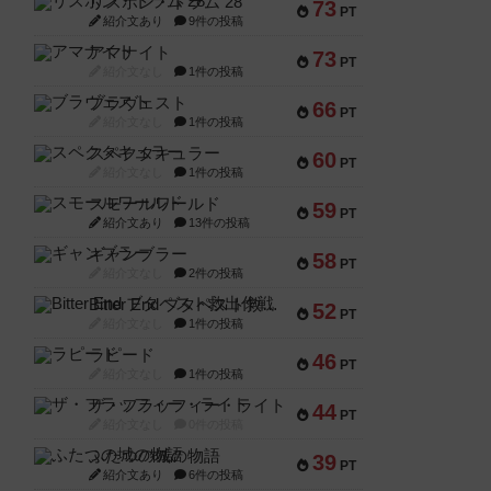
リスボン・トラム 28
73
PT
紹介文あり
9件の投稿
アマナイト
73
PT
紹介文なし
1件の投稿
ブラヴェスト
66
PT
紹介文なし
1件の投稿
スペクタキュラー
60
PT
紹介文なし
1件の投稿
スモールワールド
59
PT
紹介文あり
13件の投稿
ギャンブラー
58
PT
紹介文なし
2件の投稿
Bitter End ブタペスト救出作戦
52
PT
紹介文なし
1件の投稿
ラピード
46
PT
紹介文なし
1件の投稿
ザ・フラッフィー・ライト
44
PT
紹介文なし
0件の投稿
ふたつの城の物語
39
PT
紹介文あり
6件の投稿