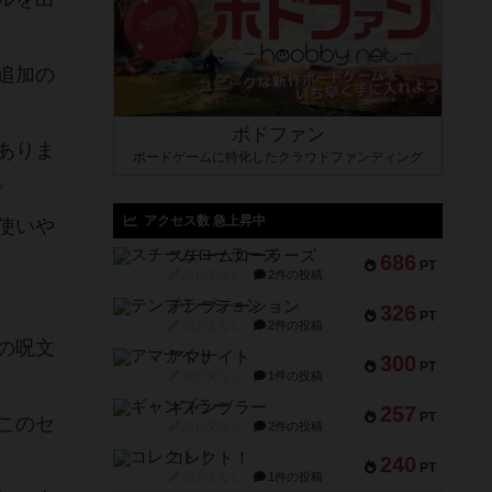
追加の
ボドファン
ありま
ボードゲームに特化したクラウドファンディング
。
アクセス数 急上昇中
使いや
スチームローラーズ
686
PT
紹介文なし
2件の投稿
テンプテーション
326
PT
紹介文なし
2件の投稿
の呪文
アマナイト
300
PT
紹介文なし
1件の投稿
ギャンブラー
257
PT
このセ
紹介文なし
2件の投稿
コレクト！
240
PT
紹介文なし
1件の投稿