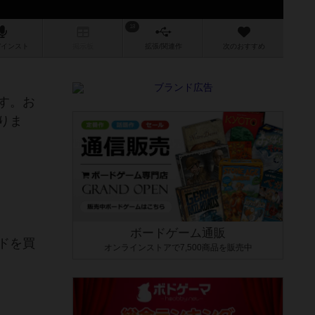
18
/インスト
掲示板
拡張/関連
作
次のおすすめ
す。お
りま
ボードゲーム通販
ドを買
オンラインストアで7,500商品を販売中