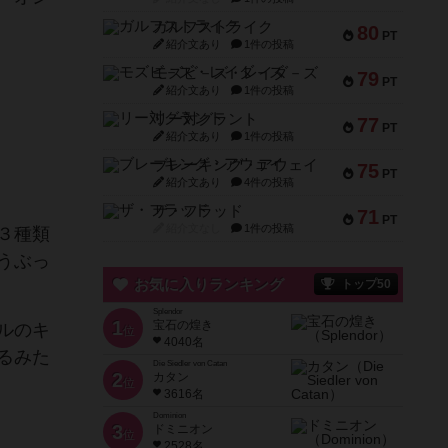
ガルフストライク
80
PT
紹介文あり
1件の投稿
モズビ－ズ・レイダ－ズ
79
PT
紹介文あり
1件の投稿
リー対グラント
77
PT
紹介文あり
1件の投稿
ブレーキング・アウェイ
75
PT
紹介文あり
4件の投稿
ザ・フラッド
71
PT
紹介文なし
1件の投稿
３種類
うぶっ
お気に入りランキング
トップ50
Splendor
1
宝石の煌き
ルのキ
位
4040名
るみた
Die Siedler von Catan
2
カタン
位
3616名
Dominion
3
ドミニオン
位
2528名