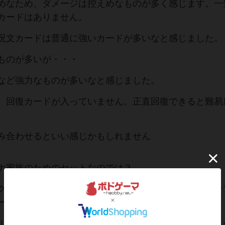
めなため、ダメージは控えめなものが多く感じます。一
カードはありません。
呪文カードは普通に強いカードが多いなと感じました。
ものが多いが・・・
など強力なものが多いなと感じました。
。回復カードが入っていません。正直回復できると難易
み合わせるといい感じかもしれません
ナ家族のためのセットなのでは？
クレンの親子キャラクター。先ほど言ったように回復サ
ールドを１度に１しか回復できません
ルド、タクレンはプレイヤーの回復が可能。今までのイ