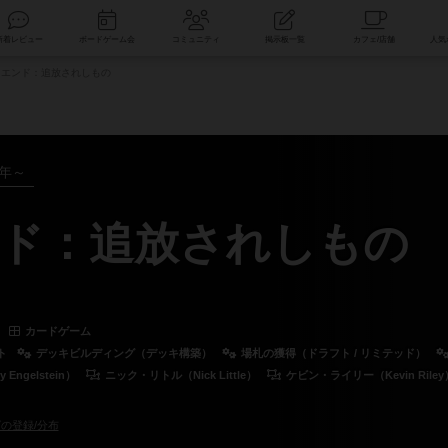
索
新着レビュー
ボードゲーム会
コミュニティ
掲示板一覧
エンド：追放されしもの
0年～
ド：追放されしもの
カードゲーム
ト
デッキビルディング（デッキ構築）
場札の獲得（ドラフト / リミテッド）
ngelstein）
ニック・リトル（Nick Little）
ケビン・ライリー（Kevin Riley
の登録/分布