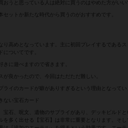
買おうと思っている人は絶対に買うのはやめた方がいい
本セットか新たな時代から買うのがおすすめです。
なり高めとなっています。主に初回プレイするであるス
ドについてです。
好きに遊べますので省きます。
スが良かったので、今回はただただ難しい。
プライのカードが癖がありすぎるという理由となってい
きない宝石カード
、宝石、呪文、遺物のサプライがあり、デッキビルドと
ルを多く出せる【宝石】は非常に重要となります。そし
果は『追加のエーテル』を得るという効果です。エーテ