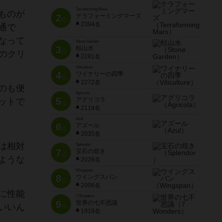
Terraforming Mars
ものが
2
テラフォーミングマーズ
位
2394名
通で
なって
Stone Garden
3
枯山水
位
のクリ
2281名
Viticulture
4
ワイナリーの四季
位
2272名
のも便
Agricola
5
アグリコラ
ットで
位
2119名
Azul
6
アズール
位
2035名
は相対
Splendor
7
宝石の煌き
位
ような
2028名
Wingspan
8
ウイングスパン
位
2006名
に性能
7 Wonders
9
世界の七不思議
いいん
位
1919名