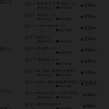
気に大
トリオンフ ア マレンゴ
236
PT
紹介文あり
1件の投稿
エレメンツ
232
PT
紹介文あり
4件の投稿
バー！パーティー
212
PT
紹介文なし
1件の投稿
ギョッと
154
PT
紹介文あり
1件の投稿
クルティボ
度が一
152
PT
紹介文なし
1件の投稿
ブラヴェスト
140
PT
紹介文なし
1件の投稿
ドブル：ポケットモンスター
122
PT
紹介文あり
4件の投稿
ジャンヌ・ダルク-オルレアン ドロー＆ライト
118
PT
紹介文なし
5件の投稿
プライ
ファースト・イン・フライト
94
PT
紹介文あり
3件の投稿
ダイススローン
88
PT
ーオン
紹介文なし
1件の投稿