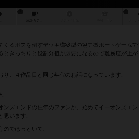
11
1
ュー
店舗/
カフェ
リプレイ
日記
戦略
・コツ
ルール
てくるボスを倒すデッキ構築型の協力型ボードゲームで
るときっちりと役割分担が必要になるので難易度が上が
おり、４作品目と同じ年代のお話になっています。
人
オンズエンドの往年のファンか、始めてイーオンズエン
と思います。
うのでほっといて、