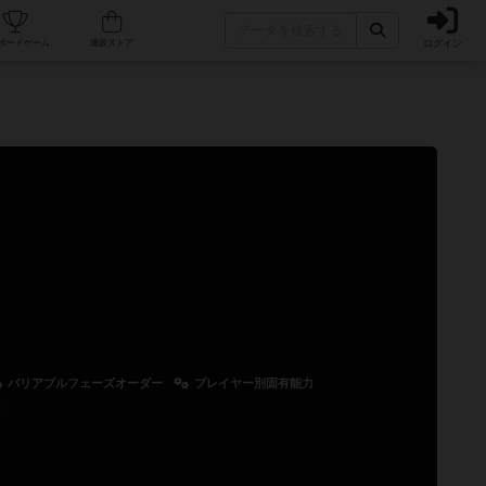
ログイン
カフェ/店舗
人気ボードゲーム
通販ストア
バリアブルフェーズオーダー
プレイヤー別固有能力
）