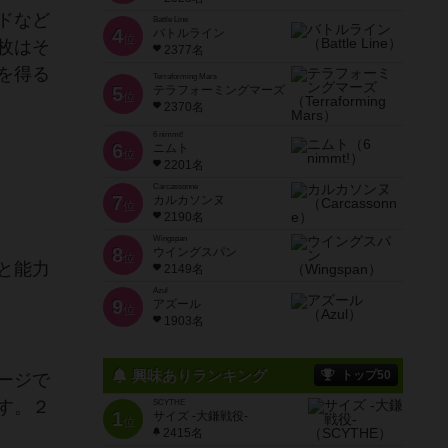
ドなど
Battle Line
4
バトルライン
位
枚はそ
2377名
を得る
Terraforming Mars
5
テラフォーミングマーズ
位
2370名
6 nimmt!
6
ニムト
位
2201名
Carcassonne
7
カルカソンヌ
位
2190名
Wingspan
8
ウイングスパン
位
と能力
2149名
Azul
9
アズール
位
1903名
興味ありランキング
トップ50
ージで
す。２
SCYTHE
1
サイズ -大鎌戦役-
位
2415名