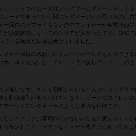
メシスデッキのカードはプレイヤーにダメージを与える
のカードであっという間に５ダメージとか受けるのも普
ヤー回復のサプライもないのでプレイヤーが疲弊状態に
方が疲弊状態になってのクリアが多かったです。SNSで
っている写真も結構見受けられました。
レイヤー回復の代わりにグレイヴホールドも回復できる
ヴホールドを盾にし、チャージで回復していく。このセ
ちゃ強いです。そして初期からいる２人のケルとイリヤ
体も特殊破孔があるわけでもなく、ザーナやタクレンの
基本セットにいるキャラのような地味な性能です。
わないとクリアは不可能じゃないかなぁと思えるぐらい
ドを安定してクリアするならザーナ親子だけ使ってれば