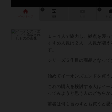
1
4
ゲーム
トップ
画像
動画
レビ
１～４人で協力し、拠点を襲っ
すすめ人数は２人。人数が増え
す。
シリーズ５作目の商品となって
始めてイーオンズエンドを買う
これの購入を検討する人はイー
ってみようと思う人のどちらか
前者は何も言わずとも買うと思