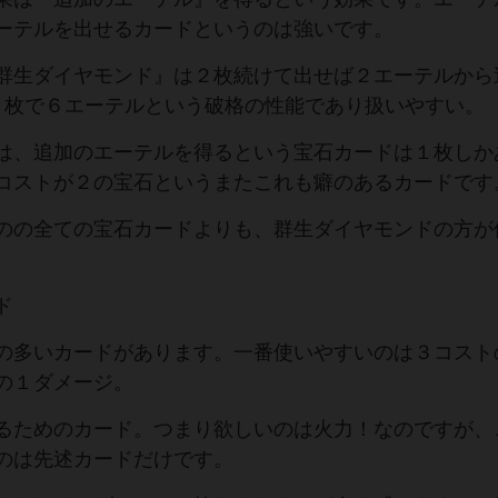
ーテルを出せるカードというのは強いです。
群生ダイヤモンド』は２枚続けて出せば２エーテルから
２枚で６エーテルという破格の性能であり扱いやすい。
は、追加のエーテルを得るという宝石カードは１枚しか
コストが２の宝石というまたこれも癖のあるカードです
のの全ての宝石カードよりも、群生ダイヤモンドの方が
ド
の多いカードがあります。一番使いやすいのは３コスト
の１ダメージ。
るためのカード。つまり欲しいのは火力！なのですが、
のは先述カードだけです。