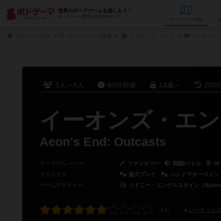
世界のボードゲームを楽しもう！
ボードゲーム専門の総合情報サイト
データベース
検
ボドゲーマTOP
ボードゲームの検索
イーオンズ・エンド
イーオンズ・
1人～4人
60分前後
14歳～
202
イーオンズ・エン
Aeon's End: Outcasts
テーマ/フレーバー
：
ファンタジー
戦闘/バトル
SF
メカニクス
：
協力プレイ
ハンドマネージメン
ゲームデザイナー
：
シドニー・エンゲルスタイン（Sydney E
レーティング