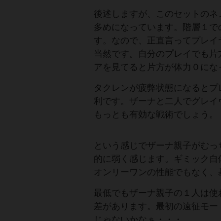
後述しますが、このセットのネ
多めになっています。階層１で
す。なので、正直言ってプレイ
当然です。自分のプレイでも片
アを見てると片方が体力０にな
タクレンが疲弊状態になるとプ
利です。ザーナと二人でグレイ
もっとも有効な戦術でしょう。
という感じでザーナ親子がむっ
的に弱く感じます。ギミック自
オンリーワンの性能でもなく、
最低でもザーナ親子の１人は使
差があります。最初の遠征モー
じゃないかなぁ・・・。