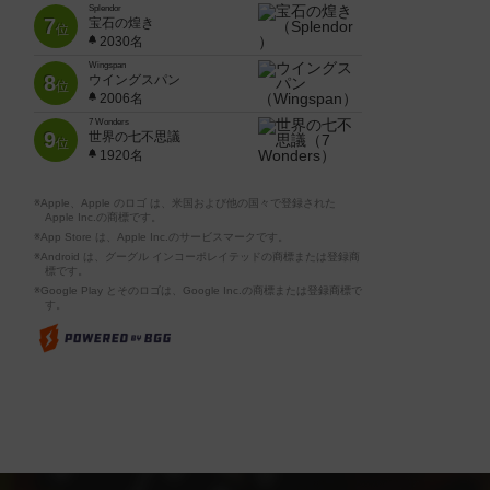
Splendor
7
宝石の煌き
位
2030名
Wingspan
8
ウイングスパン
位
2006名
7 Wonders
9
世界の七不思議
位
1920名
※Apple、Apple のロゴ は、米国および他の国々で登録された
Apple Inc.の商標です。
※App Store は、Apple Inc.のサービスマークです。
※Android は、グーグル インコーポレイテッドの商標または登録商
標です。
※Google Play とそのロゴは、Google Inc.の商標または登録商標で
す。