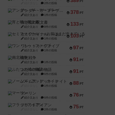
389
PT
紹介文なし
2件の投稿
アンダー・ザ・テーブラー
378
PT
紹介文あり
1件の投稿
宵と暁の呪文書
133
PT
紹介文あり
8件の投稿
セミファイナル ～お前はまだ生きている～
103
PT
紹介文あり
1件の投稿
ワン・トゥ・ファイブ
97
PT
紹介文あり
1件の投稿
南北戦争
91
PT
紹介文あり
1件の投稿
ふたつの城の物語
91
PT
紹介文あり
6件の投稿
ノームズ・アット・ナイト
88
PT
紹介文なし
1件の投稿
マーリン
76
PT
紹介文あり
6件の投稿
フラットアイアン
75
PT
紹介文なし
2件の投稿