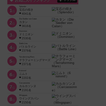
お気に入りランキング
トップ50
Splendor
1
宝石の煌き
位
4041名
Die Siedler von Catan
2
カタン
位
3616名
Dominion
3
ドミニオン
位
2530名
Battle Line
4
バトルライン
位
2379名
Terraforming Mars
5
テラフォーミングマーズ
位
2371名
6 nimmt!
6
ニムト
位
2202名
Carcassonne
7
カルカソンヌ
位
2191名
Wingspan
8
ウイングスパン
位
2150名