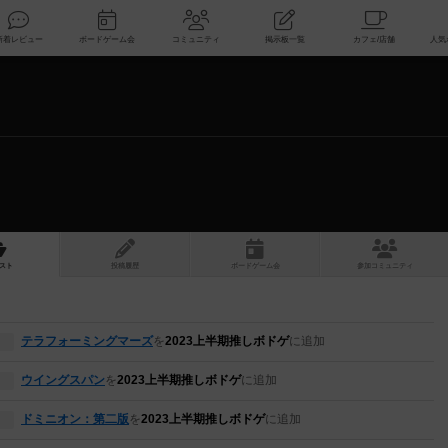
索
新着レビュー
ボードゲーム会
コミュニティ
掲示板一覧
スト
投稿履歴
ボ
ー
ドゲ
ーム
会
参加
コミュニティ
テラフォーミングマーズ
を
2023上半期推しボドゲ
に追加
ウイングスパン
を
2023上半期推しボドゲ
に追加
ドミニオン：第二版
を
2023上半期推しボドゲ
に追加