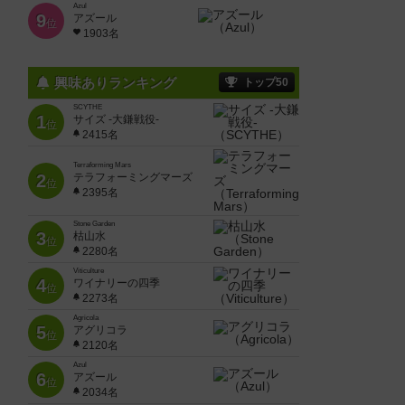
Azul
9
アズール
位
1903名
興味ありランキング
トップ50
SCYTHE
1
サイズ -大鎌戦役-
位
2415名
Terraforming Mars
2
テラフォーミングマーズ
位
2395名
Stone Garden
3
枯山水
位
2280名
Viticulture
4
ワイナリーの四季
位
2273名
Agricola
5
アグリコラ
位
2120名
Azul
6
アズール
位
2034名