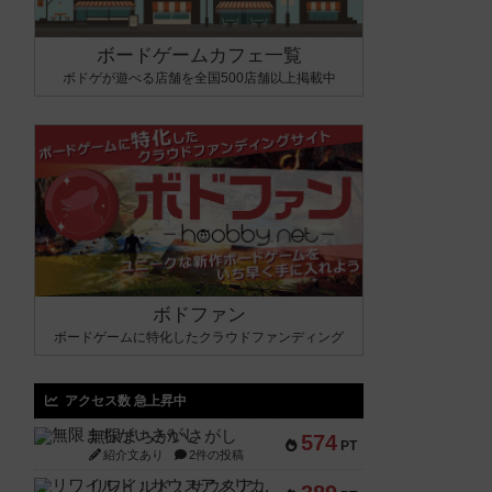
ボードゲームカフェ一覧
ボドゲが遊べる店舗を全国500店舗以上掲載中
ボドファン
ボードゲームに特化したクラウドファンディング
アクセス数 急上昇中
無限まちがいさがし
574
PT
紹介文あり
2件の投稿
リワイルド：サウスアメリカ