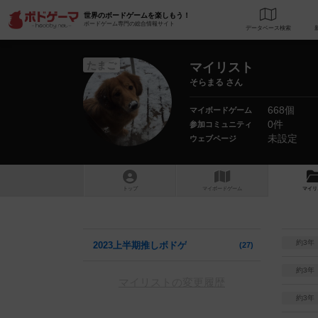
世界のボードゲームを楽しもう！
ボードゲーム専門の総合情報サイト
データベース
検
たまご
マイリスト
そらまる さん
668個
マイボードゲーム
0件
参加コミュニティ
未設定
ウェブページ
トップ
マイボードゲーム
マイリ
約3年
2023上半期推しボドゲ
27
約3年
マイリストの変更履歴
約3年