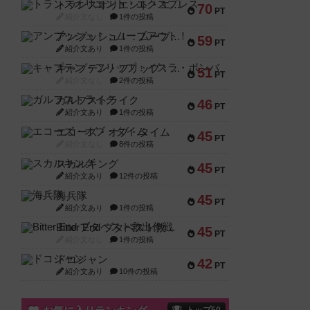
トランスオリエント・エクスプレス
70
PT
紹介文なし
1件の投稿
アンブッシュ！：ムーブアウト！
59
PT
紹介文あり
1件の投稿
キャプテン・フリップ：イスラ・ボンバ
51
PT
紹介文なし
2件の投稿
ガルフストライク
46
PT
紹介文あり
1件の投稿
エコーズ・オブ・タイム
45
PT
紹介文なし
8件の投稿
スカルキング
45
PT
紹介文あり
12件の投稿
海兵隊
45
PT
紹介文あり
1件の投稿
Bitter End ブタペスト救出作戦
45
PT
紹介文なし
1件の投稿
ドコジャン
42
PT
紹介文あり
10件の投稿