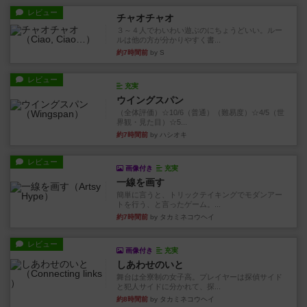
レビュー
チャオチャオ
３～４人でわいわい遊ぶのにちょうどいい。ルー
ルは他の方が分かりやすく書...
約7時間前
by S
レビュー
充実
ウイングスパン
（全体評価）☆10/6（普通）（難易度）☆4/5（世
界観・見た目）☆5...
約7時間前
by ハシオキ
レビュー
画像付き
充実
一線を画す
簡単に言うと、トリックテイキングでモダンアー
トを行う、と言ったゲーム。...
約7時間前
by タカミネコウヘイ
レビュー
画像付き
充実
しあわせのいと
舞台は全寮制の女子高。プレイヤーは探偵サイド
と犯人サイドに分かれて、探...
約8時間前
by タカミネコウヘイ