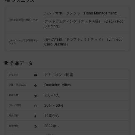
メカニクス
ハンドマネージメント（Hand Management）
得点や資源等の獲得ルール
デッキビルディング（デッキ構築）（Deck / Pool
Building）
場札の獲得（ドラフト / リミテッド）（Limited /
プレイヤーの干渉/影響アク
ション
Card Drafting）
作品データ
ドミニオン：同盟
タイトル
Dominion: Allies
原題・英題表記
2人～4人
参加人数
30分～60分
プレイ時間
14歳から
対象年齢
2022年～
発売時期