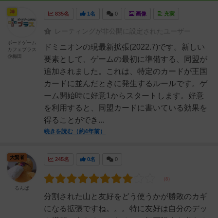
神
835名
1名
0
画像
充実
レーティングが非公開に設定されたユーザー
ボードゲーム
ドミニオンの現最新拡張(2022.7)です。新しい
カフェプラス
@梅田
要素として、ゲームの最初に準備する、同盟が
追加されました。これは、特定のカードが王国
カードに並んだときに発生するルールです。ゲ
ーム開始時に好意1からスタートします。好意
を利用すると、同盟カードに書いている効果を
得ることができ...
続きを読む（約4年前）
大賢者
245名
0名
0
るんば
分割された山と友好をどう使うかが勝敗のカギ
になる拡張ですね。。。特に友好は自分のデッ