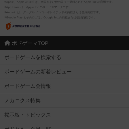
※Apple、Apple のロゴ は、米国および他の国々で登録されたApple Inc.の商標です。
※App Store は、Apple Inc.のサービスマークです。
※Android は、グーグル インコーポレイテッドの商標または登録商標です。
※Google Play とそのロゴは、Google Inc.の商標または登録商標です。
ボドゲーマTOP
ボードゲームを検索する
ボードゲームの新着レビュー
ボードゲーム会情報
メカニクス特集
掲示板・トピックス