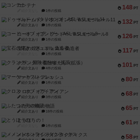
コンテナ
148
PT
紹介文なし
1件の投稿
ドゥームド・バタリオンズ：ASLモジュール11
132
PT
紹介文あり
1件の投稿
コード・オブ・ブシドー：ASLモジュール8
126
PT
紹介文あり
1件の投稿
宝石の煌き：デュエル 偽造者
117
PT
紹介文なし
1件の投稿
クランク! ：冒険者たち（拡張）
101
PT
紹介文あり
4件の投稿
マーケットフレッシュ
80
PT
紹介文あり
1件の投稿
クロス・オブ・アイアン
68
PT
紹介文あり
3件の投稿
ふたつの街の物語
65
PT
紹介文あり
18件の投稿
とうほうの！
61
PT
紹介文なし
1件の投稿
メメントオンラインタクティクス
58
PT
紹介文あり
4件の投稿