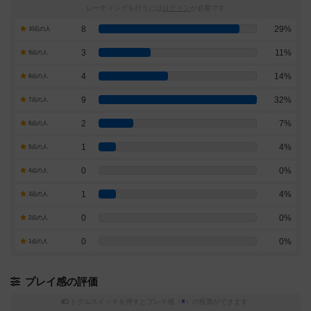
レーティングを行うには
ログイン
が必要です
8
29%
10点の人
3
11%
9点の人
4
14%
8点の人
9
32%
7点の人
2
7%
6点の人
1
4%
5点の人
0
0%
4点の人
1
4%
3点の人
0
0%
2点の人
0
0%
1点の人
プレイ感の評価
トグルスイッチを押すとプレイ感（
※
）の投票ができます