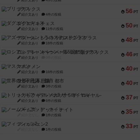
ブリックス
56
PT
紹介文あり
4件の投稿
ダグエイトチェス
50
PT
紹介文あり
11件の投稿
アズール：シントラのステンドグラス
48
PT
紹介文あり
18件の投稿
ロシアン・キャンペーン：第5版デラックス
46
PT
紹介文あり
0件の投稿
マスクメン
40
PT
紹介文あり
16件の投稿
世界の七不思議：都市
40
PT
紹介文あり
3件の投稿
トリックギア - ペルソナ5 ザ・ロイヤル-
37
PT
紹介文あり
6件の投稿
ノームズ・アット・ナイト
35
PT
紹介文なし
1件の投稿
フィッシェン2
33
PT
紹介文なし
1件の投稿