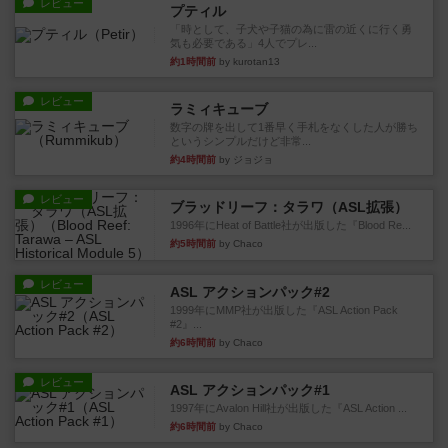
レビュー
プティル
「時として、子犬や子猫の為に雷の近くに行く勇
気も必要である」4人でプレ...
約1時間前
by kurotan13
レビュー
ラミィキューブ
数字の牌を出して1番早く手札をなくした人が勝ち
というシンプルだけど非常...
約4時間前
by ジョジョ
レビュー
ブラッドリーフ：タラワ（ASL拡張）
1996年にHeat of Battle社が出版した『Blood Re...
約5時間前
by Chaco
レビュー
ASL アクションパック#2
1999年にMMP社が出版した『ASL Action Pack
#2』...
約6時間前
by Chaco
レビュー
ASL アクションパック#1
1997年にAvalon Hill社が出版した『ASL Action ...
約6時間前
by Chaco