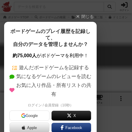
ログイン
閉じる
ボドゲーマTOP
ボードゲームの検索
ドミニオン：第二版
ドミニオン：同
ボードゲームのプレイ履歴を記録し
て、
自分のデータを管理しませんか？
ドミニオン：同盟
約75,000人
がボドゲーマを利用中！
Dominion: Allies
遊んだボードゲームを記録する
気になるゲームのレビューを読む
お気に入り作品・所有リストの共
有
1
2
2
115
トップ
画像
動画
レビュー
カフェ
ログイン / 会員登録（10秒）
Google
X
ドミニオンの現最新拡張(2022.7)です。
Apple
Facebook