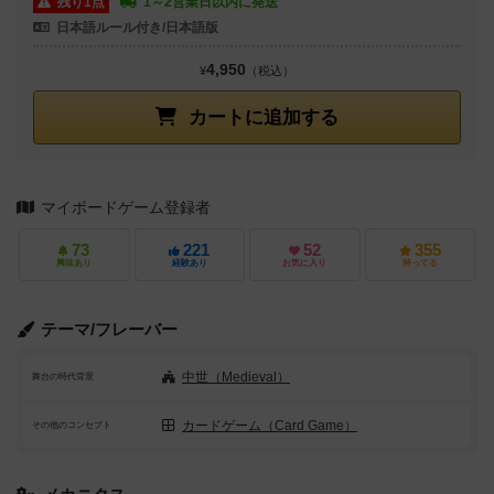
残り1点
1～2営業日以内に発送
日本語ルール付き/日本語版
4,950
¥
（税込）
カートに追加する
マイボードゲーム登録者
73
221
52
355
興味あり
経験あり
お気に入り
持ってる
テーマ/フレーバー
中世（Medieval）
舞台の時代背景
カードゲーム（Card Game）
その他のコンセプト