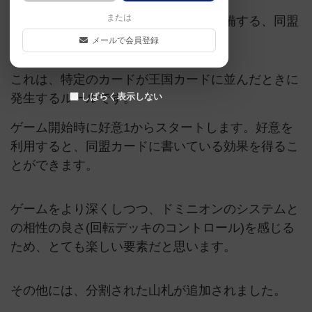
または
新しい要素として、ゲームの最初に準備する、同盟
が追加されました。
メールで会員登録
これは、特定のカードが王国カードに並んだときに
発生するルールです。
しばらく表示しない
ゲーム開始時に好意1からスタートします。好意を
利用すると、同盟カードに書いている効果を得るこ
とができます。
ゲームをより深くしつつ、ドミニオンのシステムと
の相性の良さ(回転デッキのコントロール)を感じる
ため、とても楽しい要素だと思います。
その他には、分割された山札が追加されました。