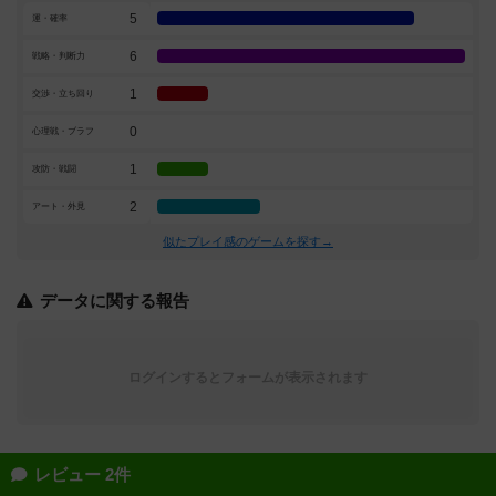
5
運・確率
6
戦略・判断力
1
交渉・立ち回り
0
心理戦・ブラフ
1
攻防・戦闘
2
アート・外見
似たプレイ感のゲームを探す→
データに関する報告
ログインするとフォームが表示されます
レビュー 2件