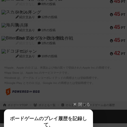
45
PT
紹介文なし
8件の投稿
スカルキング
45
PT
紹介文あり
12件の投稿
海兵隊
45
PT
紹介文あり
1件の投稿
Bitter End ブタペスト救出作戦
45
PT
紹介文なし
1件の投稿
ドコジャン
42
PT
紹介文あり
10件の投稿
※Apple、Apple のロゴ は、米国および他の国々で登録されたApple Inc.の商標です。
※App Store は、Apple Inc.のサービスマークです。
※Android は、グーグル インコーポレイテッドの商標または登録商標です。
※Google Play とそのロゴは、Google Inc.の商標または登録商標です。
閉じる
ボドゲーマTOP
ボドとも一覧
そらまる
ボードゲーム会の履歴
ボドゲーマTOP
ボードゲームのプレイ履歴を記録し
て、