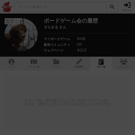
ログイン
ボードゲーム会の履歴
たまご
そらまる さん
668個
マイボードゲーム
0件
参加コミュニティ
未設定
ウェブページ
トップ
ゲーム一覧
マイリスト
投稿履歴
ボ
ドゲ
会
コミュニティ
クローズ会（非公開コミュニティのボードゲーム会）
のみか、参加したボードゲーム会がないユーザーです