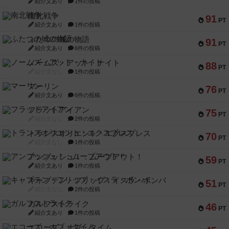
紹介文あり
1件の投稿
南北戦争
91
PT
紹介文あり
1件の投稿
ふたつの城の物語
91
PT
紹介文あり
6件の投稿
ノームズ・アット・ナイト
88
PT
紹介文なし
1件の投稿
マーリン
76
PT
紹介文あり
6件の投稿
フラットアイアン
75
PT
紹介文なし
2件の投稿
トランスオリエント・エクスプレス
70
PT
紹介文なし
1件の投稿
アンブッシュ！：ムーブアウト！
59
PT
紹介文あり
1件の投稿
キャプテン・フリップ：イスラ・ボンバ
51
PT
紹介文なし
2件の投稿
ガルフストライク
46
PT
紹介文あり
1件の投稿
エコーズ・オブ・タイム