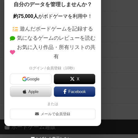
ボードゲームを検索する
自分のデータを管理しませんか？
約75,000人
がボドゲーマを利用中！
ボードゲームの新着レビュー
遊んだボードゲームを記録する
ボードゲーム会情報
気になるゲームのレビューを読む
お気に入り作品・所有リストの共
メカニクス特集
有
掲示板・トピックス
ログイン / 会員登録（10秒）
Google
X
ボドとも・会員一覧
Apple
Facebook
ボードゲーム業界コラム
または
ボドゲーマご利用案内
メールで会員登録
ボードゲーム通販