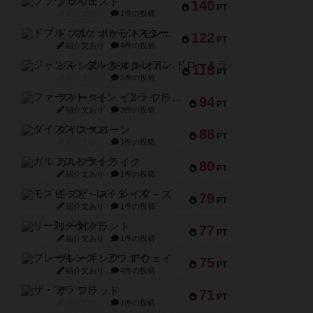
ブラヴェスト
140
PT
紹介文なし
1件の投稿
ドブル：ポケットモンスター
122
PT
紹介文あり
4件の投稿
ジャンヌ・ダルク-オルレアン ドロー＆ライト
118
PT
紹介文なし
5件の投稿
ファースト・イン・フライト
94
PT
紹介文あり
3件の投稿
ダイススローン
88
PT
紹介文なし
1件の投稿
ガルフストライク
80
PT
紹介文あり
1件の投稿
モズビ－ズ・レイダ－ズ
79
PT
紹介文あり
1件の投稿
リー対グラント
77
PT
紹介文あり
1件の投稿
ブレーキング・アウェイ
75
PT
紹介文あり
4件の投稿
ザ・フラッド
71
PT
紹介文なし
1件の投稿