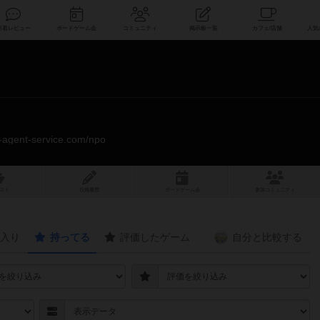
索
新着レビュー
ボードゲーム会
コミュニティ
掲示板一覧
s-agent-service.com/npo
スト
投稿履歴
ボ
ー
ドゲ
ーム
会
参加
コミュニティ
入り
持ってる
評価したゲーム
自分と
比較する