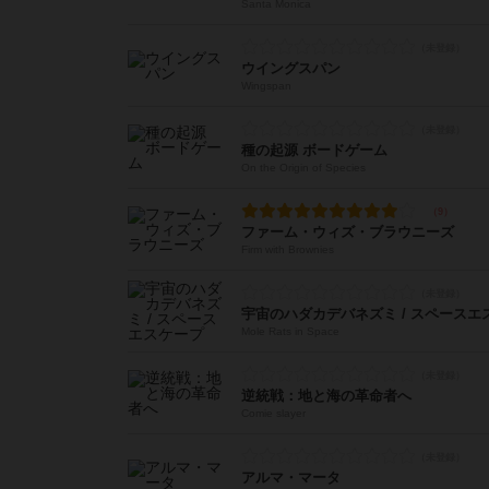
Santa Monica
ウイングスパン
Wingspan
種の起源 ボードゲーム
On the Origin of Species
ファーム・ウィズ・ブラウニーズ
Firm with Brownies
宇宙のハダカデバネズミ / スペースエ
Mole Rats in Space
逆統戦：地と海の革命者へ
Comie slayer
アルマ・マータ