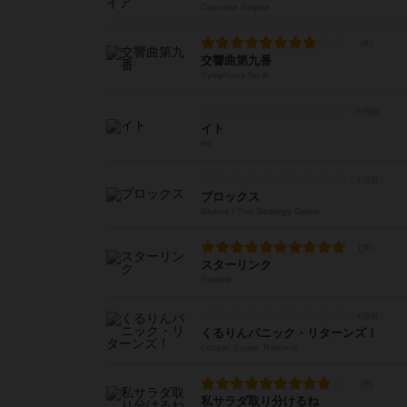
Cupcake Empire
交響曲第九番
Symphony No.9
イト
ito
ブロックス
Blokus / The Strategy Game
スターリンク
Starlink
くるりんパニック・リターンズ！
Loopin' Louie: Returns!
私サラダ取り分けるね