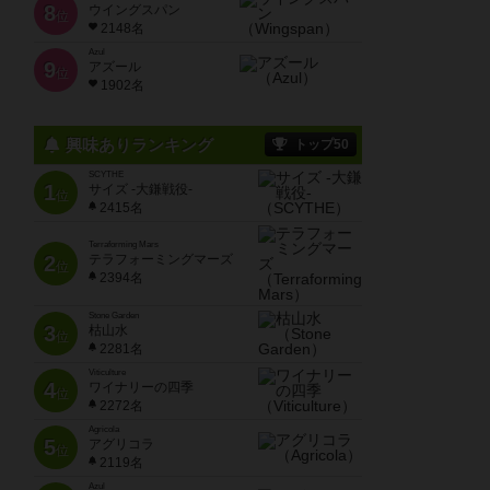
8
ウイングスパン
位
2148名
Azul
9
アズール
位
1902名
興味ありランキング
トップ50
SCYTHE
1
サイズ -大鎌戦役-
位
2415名
Terraforming Mars
2
テラフォーミングマーズ
位
2394名
Stone Garden
3
枯山水
位
2281名
Viticulture
4
ワイナリーの四季
位
2272名
Agricola
5
アグリコラ
位
2119名
Azul