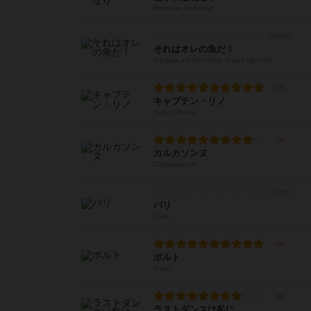
Hisureba Hananari
それはオレの魚だ！
Packeis am Pol / Hey, That's My Fish!
キャプテン・リノ
Super Rhino!
カルカソンヌ
Carcassonne
パリ
Paris
ポルト
Porto
ラストダンスは私に