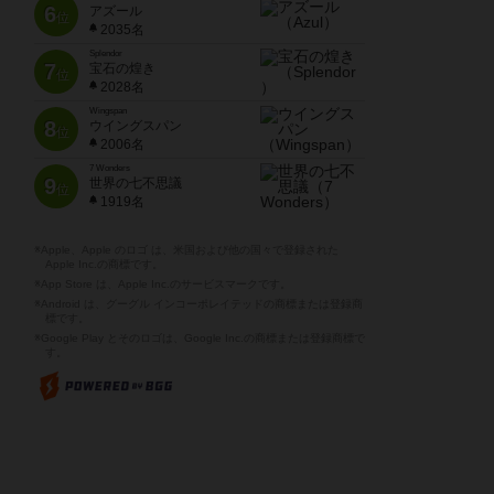
6
アズール
位
2035名
Splendor
7
宝石の煌き
位
2028名
Wingspan
8
ウイングスパン
位
2006名
7 Wonders
9
世界の七不思議
位
1919名
※Apple、Apple のロゴ は、米国および他の国々で登録された
Apple Inc.の商標です。
※App Store は、Apple Inc.のサービスマークです。
※Android は、グーグル インコーポレイテッドの商標または登録商
標です。
※Google Play とそのロゴは、Google Inc.の商標または登録商標で
す。