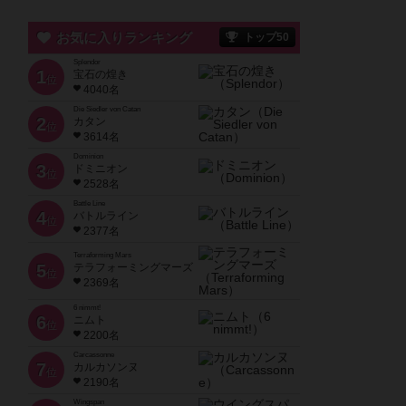
お気に入りランキング
トップ50
Splendor
1
宝石の煌き
位
4040名
Die Siedler von Catan
2
カタン
位
3614名
Dominion
3
ドミニオン
位
2528名
Battle Line
4
バトルライン
位
2377名
Terraforming Mars
5
テラフォーミングマーズ
位
2369名
6 nimmt!
6
ニムト
位
2200名
Carcassonne
7
カルカソンヌ
位
2190名
Wingspan