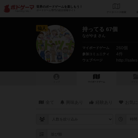
世界のボードゲームを楽しもう！
ボードゲーム専門の総合情報サイト
データベース
検
仙人
持ってる 67個
ながやま さん
260個
マイボードゲーム
4件
参加コミュニティ
http://sale
ウェブページ
トップ
マイボードゲーム
マイリ
全て
興味あり
経験あり
お気に