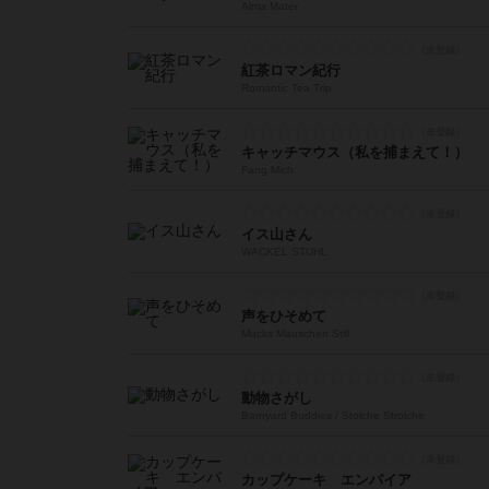
Alma Mater
紅茶ロマン紀行
Romantic Tea Trip
キャッチマウス（私を捕まえて！）
Fang Mich
イス山さん
WACKEL STUHL
声をひそめて
Mucks Mäuschen Still
動物さがし
Barnyard Buddies / Stolche Strolche
カップケーキ エンパイア