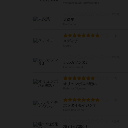
Watashi salad toriwakerune
大炎笑
Dai En Jo
メディチ
Medici
カルカソンヌJ
Carcassonne J
オリュンポスの戦い
Fight for Olympus
ホッタイモイジンナ
Hotta Imo Ijinna?
秘すれば花なり