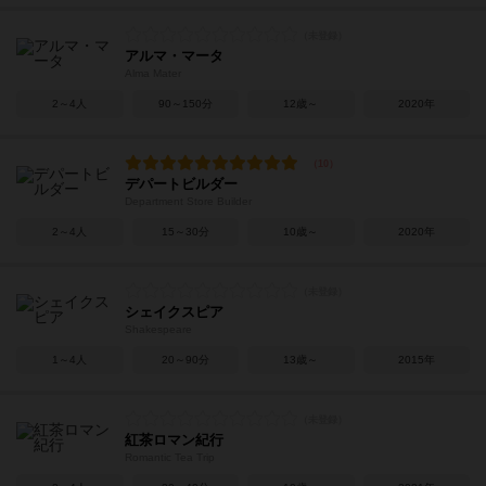
アルマ・マータ
Alma Mater
2～4人
90～150分
12歳～
2020年
デパートビルダー
Department Store Builder
2～4人
15～30分
10歳～
2020年
シェイクスピア
Shakespeare
1～4人
20～90分
13歳～
2015年
紅茶ロマン紀行
Romantic Tea Trip