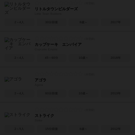
リトルタウンビルダーズ
Little Town Builders
2～4人
30分前後
8歳～
2017年
カップケーキ エンパイア
Cupcake Empire
2～4人
45～60分
10歳～
2018年
アゴラ
Agora
2～4人
60分前後
10歳～
2013年
ストライク
Strike
2～5人
15分前後
8歳～
2012年