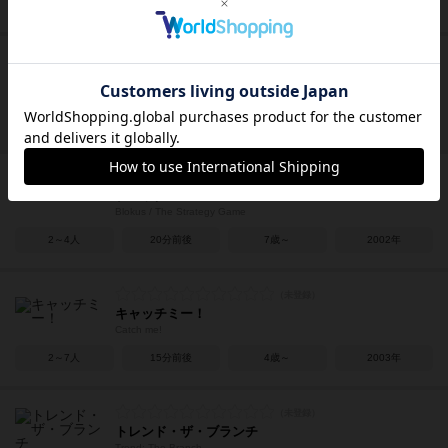
2～4人
50～70分
14歳～
2018年
イト
ito
2～10人
30分前後
8歳～
2019年
ブロックス
Blokus / The Strategy Game
2～4人
20分前後
7歳～
2002年
キャッチミー！
Catch me!
2～7人
15分前後
4歳～
2003年
トレンド・ザ・ブランチ
Trend: The Branch