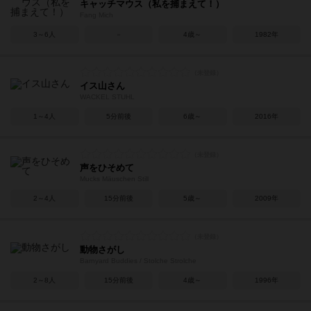
キャッチマウス（私を捕まえて！）
Fang Mich
3～6人
－
4歳～
1982年
イス山さん
WACKEL STUHL
1～4人
5分前後
6歳～
2016年
声をひそめて
Mucks Mäuschen Still
2～4人
15分前後
5歳～
2009年
動物さがし
Barnyard Buddies / Stolche Strolche
2～8人
15分前後
4歳～
1996年