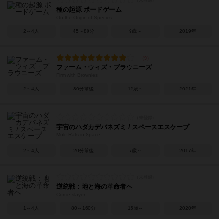
種の起源 ボードゲーム
On the Origin of Species
2～4人
45～80分
9歳～
2019年
ファーム・ウィズ・ブラウニーズ
Firm with Brownies
2～4人
30分前後
12歳～
2021年
宇宙のハダカデバネズミ / スペースエスケープ
Mole Rats in Space
2～4人
20分前後
7歳～
2017年
逆統戦：地と海の革命者へ
Comie slayer
1～4人
80～160分
15歳～
2020年