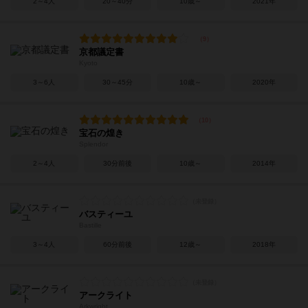
2～4人
20～40分
10歳～
2021年
京都議定書
Kyoto
3～6人
30～45分
10歳～
2020年
宝石の煌き
Splendor
2～4人
30分前後
10歳～
2014年
バスティーユ
Bastille
3～4人
60分前後
12歳～
2018年
アークライト
Arkwright