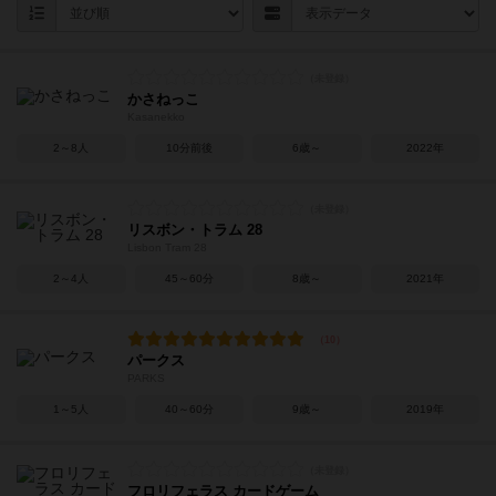
かさねっこ
Kasanekko
2～8人
10分前後
6歳～
2022年
リスボン・トラム 28
Lisbon Tram 28
2～4人
45～60分
8歳～
2021年
パークス
PARKS
1～5人
40～60分
9歳～
2019年
フロリフェラス カードゲーム