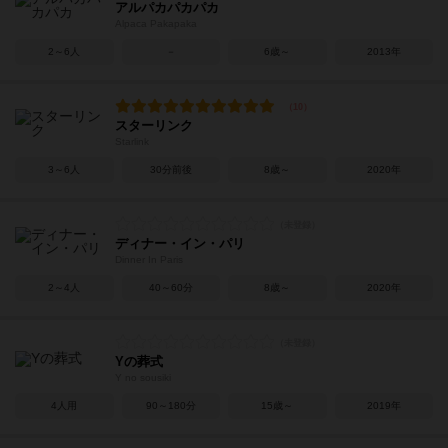
アルパカパカパカ
Alpaca Pakapaka
2～6人
－
6歳～
2013年
スターリンク
Starlink
3～6人
30分前後
8歳～
2020年
ディナー・イン・パリ
Dinner In Paris
2～4人
40～60分
8歳～
2020年
Yの葬式
Y no sousiki
4人用
90～180分
15歳～
2019年