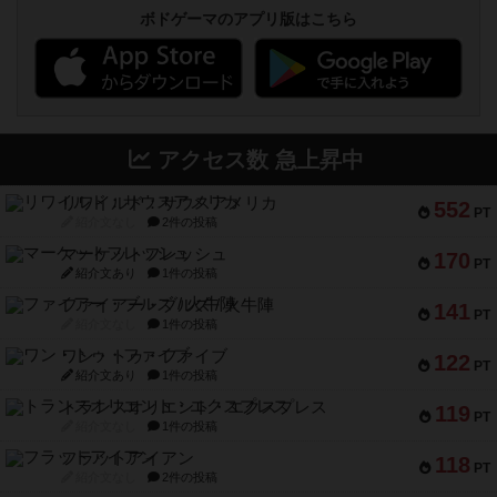
ボドゲーマのアプリ版はこちら
アクセス数 急上昇中
リワイルド：サウスアメリカ
552
PT
紹介文なし
2件の投稿
マーケットフレッシュ
170
PT
紹介文あり
1件の投稿
ファイアー・ブルズ / 火牛陣
141
PT
紹介文なし
1件の投稿
ワン・トゥ・ファイブ
122
PT
紹介文あり
1件の投稿
トランスオリエント・エクスプレス
119
PT
紹介文なし
1件の投稿
フラットアイアン
118
PT
紹介文なし
2件の投稿