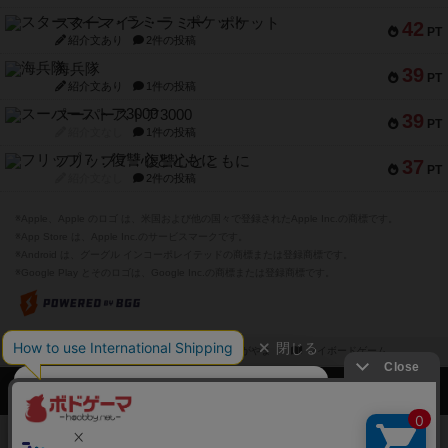
スターマイン・ラミー ポケット
42
PT
紹介文あり
2件の投稿
海兵隊
39
PT
紹介文あり
1件の投稿
スーパーストア3000
39
PT
紹介文なし
1件の投稿
フリップ７：復讐心とともに
37
PT
紹介文なし
2件の投稿
※Apple、Apple のロゴ は、米国および他の国々で登録されたApple Inc.の商標です。
※App Store は、Apple Inc.のサービスマークです。
※Android は、グーグル インコーポレイテッドの商標または登録商標です。
※Google Play とそのロゴは、Google Inc.の商標または登録商標です。
閉じる
ボドゲーマTOP
ボドとも一覧
ながやま
マイボードゲーム
ボドゲーマTOP
ボードゲームのプレイ履歴を記録し
て、
ボードゲームを検索する
自分のデータを管理しませんか？