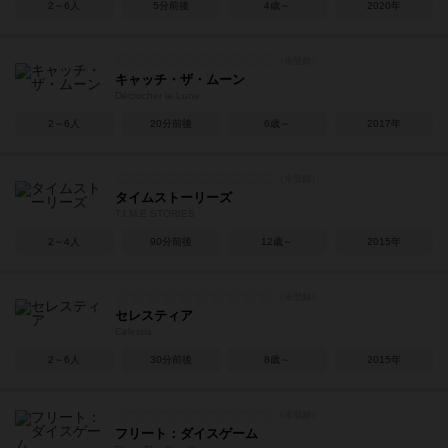
2～6人
5分前後
4歳～
2020年
キャッチ・ザ・ムーン
Décrocher la Lune
2～6人
20分前後
6歳～
2017年
タイムストーリーズ
T.I.M.E STORIES
2～4人
90分前後
12歳～
2015年
セレスティア
Celestia
2～6人
30分前後
8歳～
2015年
フリート：ダイスゲーム