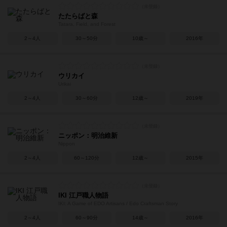
たたらばと森
Tatara, Field, and Forest
2～4人
30～50分
10歳～
2016年
ウリカイ
Urikai
2～4人
30～60分
12歳～
2019年
ニッポン：明治維新
Nippon
2～4人
60～120分
12歳～
2015年
IKI 江戸職人物語
IKI: A Game of EDO Artisans / Edo Craftsman Story
2～4人
60～90分
14歳～
2016年