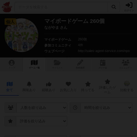
ログイン
マイボードゲーム 260個
仙人
ながやま さん
260個
マイボードゲーム
4件
参加コミュニティ
http://sales-agent-service.com/npo
ウェブページ
トップ
ゲーム一覧
マイリスト
投稿履歴
ボ
ドゲ
会
コミュニティ
評価したゲ
全て
興味あり
経験あり
お気に入り
持ってる
比較する
ーム