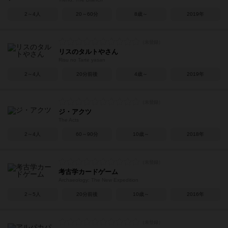
2～4人
20～60分
8歳～
2019年
リスのタルトやさん
Risu no Tarte yasan
2～4人
20分前後
4歳～
2019年
ジ・アクツ
The Acts
2～4人
60～90分
10歳～
2018年
考古学カードゲーム
Archaeology: The New Expedition
2～5人
20分前後
10歳～
2016年