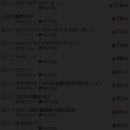
エコーズ・オブ・タイム
118
PT
紹介文なし
8件の投稿
南北戦争
79
PT
紹介文あり
1件の投稿
キャプテン・フリップ：イスラ・ボンバ
72
PT
紹介文なし
2件の投稿
メメントオンラインタクティクス
70
PT
紹介文あり
4件の投稿
パーミッド
68
PT
紹介文なし
1件の投稿
クリーグ
57
PT
紹介文あり
1件の投稿
セミファイナル ～お前はまだ生きている～
53
PT
紹介文あり
1件の投稿
ふたつの街の物語
52
PT
紹介文あり
18件の投稿
クランク! ：冒険者たち（拡張）
50
PT
紹介文あり
4件の投稿
とうほうの！
42
PT
紹介文なし
1件の投稿