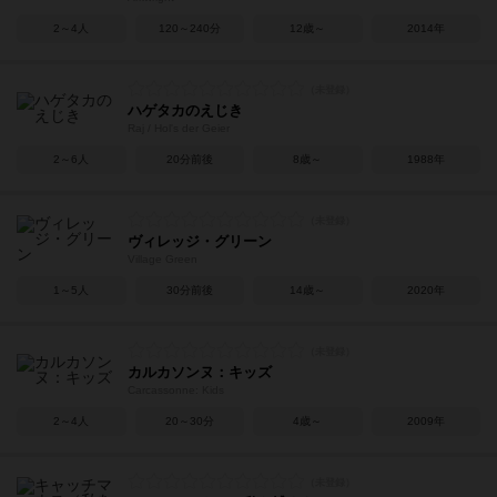
2～4人
120～240分
12歳～
2014年
ハゲタカのえじき
Raj / Hol's der Geier
2～6人
20分前後
8歳～
1988年
ヴィレッジ・グリーン
Village Green
1～5人
30分前後
14歳～
2020年
カルカソンヌ：キッズ
Carcassonne: Kids
2～4人
20～30分
4歳～
2009年