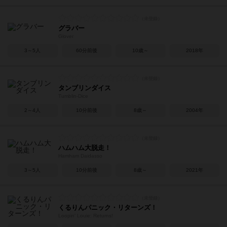
グラバー
Glover
3～5人
60分前後
10歳～
2018年
タンブリンダイス
Tumblin-Dice
2～4人
10分前後
8歳～
2004年
ハムハム大脱走！
Hamham Daidasso
3～5人
10分前後
8歳～
2021年
くるりんパニック・リターンズ！
Loopin' Louie: Returns!