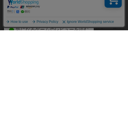
約75,000人
がボドゲーマを利用中！
ボードゲームの新着レビュー
遊んだボードゲームを記録する
ボードゲーム会情報
気になるゲームのレビューを読む
お気に入り作品・所有リストの共
メカニクス特集
有
掲示板・トピックス
ログイン / 会員登録（10秒）
Google
X
ボドとも・会員一覧
Apple
Facebook
ボードゲーム業界コラム
または
ボドゲーマご利用案内
メールで会員登録
ボードゲーム通販
しばらく表示しない
新作・再入荷情報