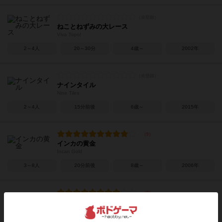
ねことねずみの大レース
Viva Topo!
2～4人
20～30分
4歳～
2002年
ナインタイル
Nine Tiles
2～4人
15分前後
6歳～
2015年
インカの黄金
Incan Gold
3～8人
20分前後
8歳～
2006年
交響曲第九番
Symphony No.9