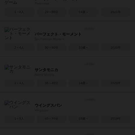
Floriferous
1～4人
20～30分
14歳～
2021年
パーフェクト・モーメント
Der Perfekte Moment
2～4人
50～90分
10歳～
2020年
サンタモニカ
Santa Monica
2～4人
35～40分
14歳～
2020年
ウイングスパン
Wingspan
1～5人
40～70分
10歳～
2019年