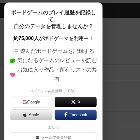
ボドゲーマTOP
ボードゲームのプレイ履歴を記録し
て、
ボードゲームを検索する
自分のデータを管理しませんか？
約75,000人
がボドゲーマを利用中！
ボードゲームの新着レビュー
遊んだボードゲームを記録する
ボードゲーム会情報
気になるゲームのレビューを読む
お気に入り作品・所有リストの共
メカニクス特集
有
掲示板・トピックス
ログイン / 会員登録（10秒）
Google
X
ボドとも・会員一覧
Apple
Facebook
ボードゲーム業界コラム
または
ボドゲーマご利用案内
メールで会員登録