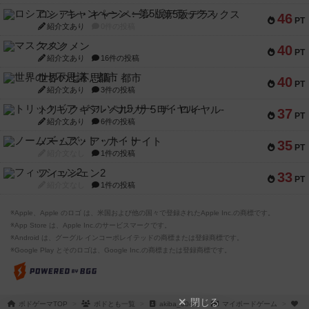
ロシアン・キャンペーン：第5版デラックス
46
PT
紹介文あり
0件の投稿
マスクメン
40
PT
紹介文あり
16件の投稿
世界の七不思議：都市
40
PT
紹介文あり
3件の投稿
トリックギア - ペルソナ5 ザ・ロイヤル-
37
PT
紹介文あり
6件の投稿
ノームズ・アット・ナイト
35
PT
紹介文なし
1件の投稿
フィッシェン2
33
PT
紹介文なし
1件の投稿
※Apple、Apple のロゴ は、米国および他の国々で登録されたApple Inc.の商標です。
※App Store は、Apple Inc.のサービスマークです。
※Android は、グーグル インコーポレイテッドの商標または登録商標です。
※Google Play とそのロゴは、Google Inc.の商標または登録商標です。
閉じる
ボドゲーマTOP
ボドとも一覧
akiba_0044
マイボードゲーム
お