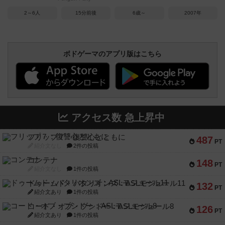
2～6人
15分前後
6歳～
2007年
ボドゲーマのアプリ版はこちら
アクセス数 急上昇中
フリップ７：復讐心とともに
487
PT
紹介文なし
2件の投稿
コンテナ
148
PT
紹介文なし
1件の投稿
ドゥームド・バタリオンズ：ASLモジュール11
132
PT
紹介文あり
1件の投稿
コード・オブ・ブシドー：ASLモジュール8
126
PT
紹介文あり
1件の投稿