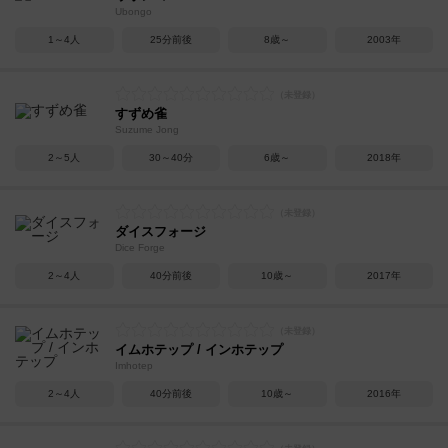
Ubongo
1～4人
25分前後
8歳～
2003年
すずめ雀
Suzume Jong
2～5人
30～40分
6歳～
2018年
ダイスフォージ
Dice Forge
2～4人
40分前後
10歳～
2017年
イムホテップ / インホテップ
Imhotep
2～4人
40分前後
10歳～
2016年