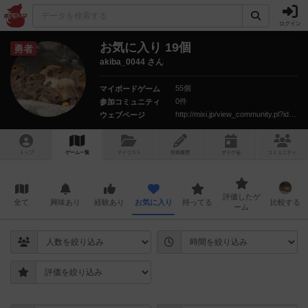
ログイン
お気に入り 19個
勇者
akiba_0044 さん
55個
マイボードゲーム
0件
参加コミュニティ
http://mixi.jp/view_community.pl?id=6282691
ウェブページ
トップ
ゲーム一覧
マイリスト
投稿履歴
ボ
ドゲ
会
コミュニティ
評価したゲ
全て
興味あり
経験あり
お気に入り
持ってる
比較する
ーム