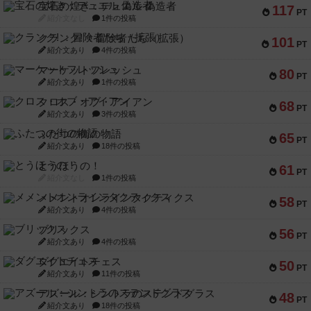
宝石の煌き：デュエル 偽造者
117
PT
紹介文なし
1件の投稿
クランク! ：冒険者たち（拡張）
101
PT
紹介文あり
4件の投稿
マーケットフレッシュ
80
PT
紹介文あり
1件の投稿
クロス・オブ・アイアン
68
PT
紹介文あり
3件の投稿
ふたつの街の物語
65
PT
紹介文あり
18件の投稿
とうほうの！
61
PT
紹介文なし
1件の投稿
メメントオンラインタクティクス
58
PT
紹介文あり
4件の投稿
ブリックス
56
PT
紹介文あり
4件の投稿
ダグエイトチェス
50
PT
紹介文あり
11件の投稿
アズール：シントラのステンドグラス
48
PT
紹介文あり
18件の投稿