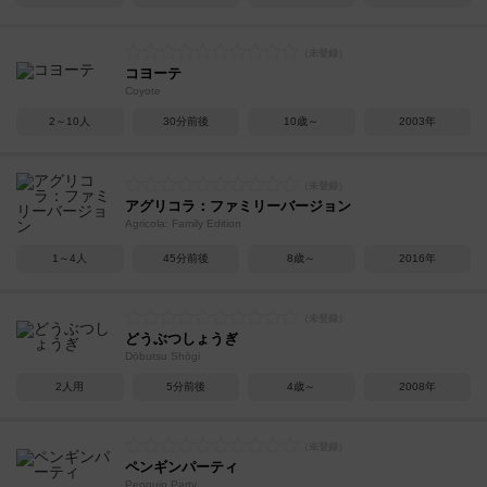
コヨーテ
Coyote
2～10人
30分前後
10歳～
2003年
アグリコラ：ファミリーバージョン
Agricola: Family Edition
1～4人
45分前後
8歳～
2016年
どうぶつしょうぎ
Dōbutsu Shōgi
2人用
5分前後
4歳～
2008年
ペンギンパーティ
Penguin Party