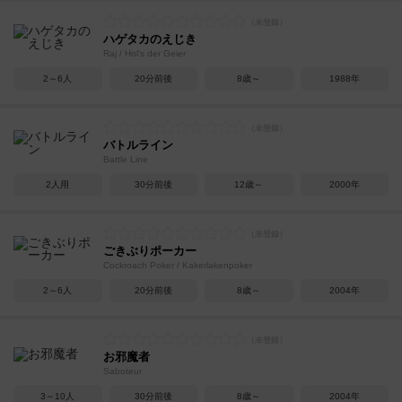
ハゲタカのえじき
Raj / Hol's der Geier
2～6人
20分前後
8歳～
1988年
バトルライン
Battle Line
2人用
30分前後
12歳～
2000年
ごきぶりポーカー
Cockroach Poker / Kakerlakenpoker
2～6人
20分前後
8歳～
2004年
お邪魔者
Saboteur
3～10人
30分前後
8歳～
2004年