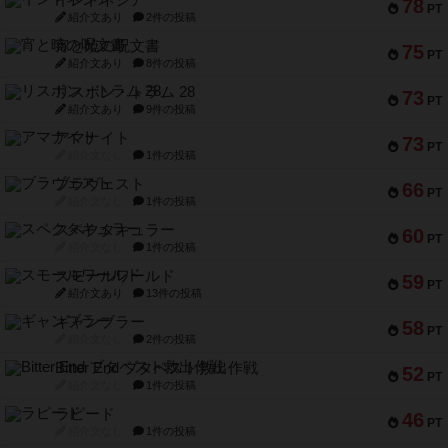
インドネシア
78
PT
紹介文あり
2件の投稿
宵と暁の呪文書
75
PT
紹介文あり
8件の投稿
リスボン・トラム 28
73
PT
紹介文あり
9件の投稿
アマナイト
73
PT
紹介文なし
1件の投稿
ブラヴェスト
66
PT
紹介文なし
1件の投稿
スペクタキュラー
60
PT
紹介文なし
1件の投稿
スモールワールド
59
PT
紹介文あり
13件の投稿
ギャンブラー
58
PT
紹介文なし
2件の投稿
Bitter End ブタペスト救出作戦
52
PT
紹介文なし
1件の投稿
ラピード
46
PT
紹介文なし
1件の投稿