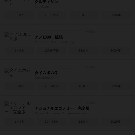
クルティザン
Courtisans
2～5人
20～30分
8歳～
2024年
アノ1800：拡張
Anno 1800: Die Erweiterung
1～4人
120分前後
12歳～
2024年
タイムボムQ
Time Bomb Q
2～8人
20～40分
10歳～
2025年
ナショナルエコノミー：完全版
National Economy: Complete version
1～4人
30～45分
12歳～
2025年