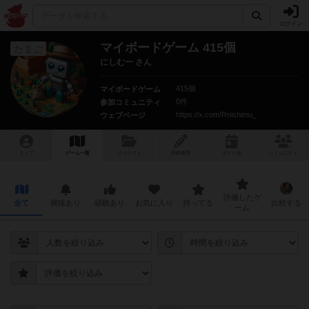
ログイン
マイボードゲーム 415個
たまご
にしむー さん
415個
マイボードゲーム
0件
参加コミュニティ
https://x.com/Rnishimu_
ウェブページ
トップ
ゲーム一覧
マイリスト
投稿履歴
ボ
ドゲ
会
コミュニティ
評価したゲ
全て
興味あり
経験あり
お気に入り
持ってる
比較する
ーム