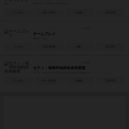
Unlock!: Game Adventures
1～6人
30～60分
10歳～
2021年
チームプレイ
Team Play
3～6人
30分前後
8歳～
2015年
セティ：地球外知的生命体探査
SETI: Search for Extraterrestrial Intelligence
1～4人
40～160分
14歳～
2024年