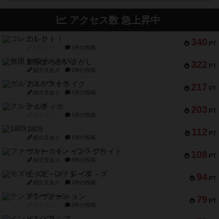
アクセス数 急上昇中
コレクト！
340
PT
紹介文なし
1件の投稿
無限まちがいさがし
322
PT
紹介文あり
2件の投稿
ガルフストライク
217
PT
紹介文あり
1件の投稿
クルティボ
203
PT
紹介文なし
1件の投稿
1809
112
PT
紹介文あり
1件の投稿
ファースト・イン・フライト
108
PT
紹介文あり
3件の投稿
モズビ－ズ・レイダ－ズ
94
PT
紹介文あり
1件の投稿
テンプテーション
79
PT
紹介文なし
2件の投稿