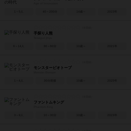
Age of Innovation
1～5人
40～200分
14歳～
2023年
手探り人熊
Tesaguri jinyu
6～14人
30～60分
10歳～
2021年
モンスタービオトープ
Monster Biotope
1～4人
30分前後
10歳～
2025年
ファントムキング
Phantom King
3～9人
10～30分
10歳～
2023年