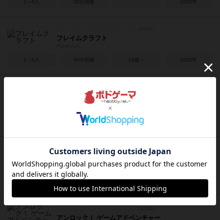
2～4人
30分前後
－
2025年
フレイムクラフト
Flamecraft
1～5人
60分前後
14歳～
2022年
アズール：シントラのステンドグラス
Azul: Stained Glass of Sintra
2～4人
30～45分
8歳～
2018年
ツカナ諸島の小径
Trails of Tucana
1～8人
15分前後
8歳～
2019年
アンロック！ ゲームアドベンチャー