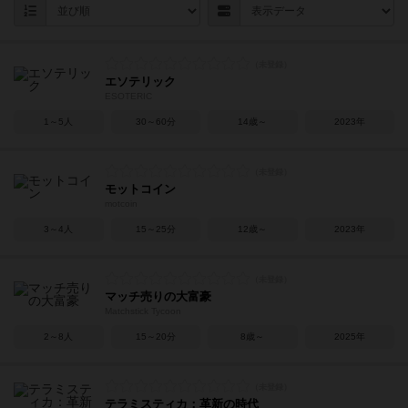
エソテリック
ESOTERIC
1～5人
30～60分
14歳～
2023年
モットコイン
motcoin
3～4人
15～25分
12歳～
2023年
マッチ売りの大富豪
Matchstick Tycoon
2～8人
15～20分
8歳～
2025年
テラミスティカ：革新の時代