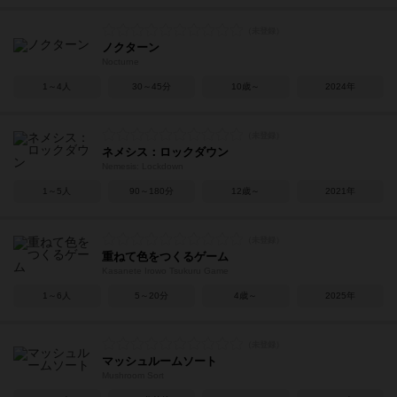
ノクターン
Nocturne
1～4人
30～45分
10歳～
2024年
ネメシス：ロックダウン
Nemesis: Lockdown
1～5人
90～180分
12歳～
2021年
重ねて色をつくるゲーム
Kasanete Irowo Tsukuru Game
1～6人
5～20分
4歳～
2025年
マッシュルームソート
Mushroom Sort