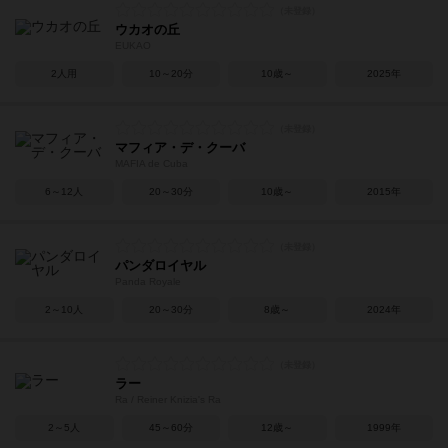
ウカオの丘
EUKAO
2人用
10～20分
10歳～
2025年
マフィア・デ・クーバ
MAFIA de Cuba
6～12人
20～30分
10歳～
2015年
パンダロイヤル
Panda Royale
2～10人
20～30分
8歳～
2024年
ラー
Ra / Reiner Knizia's Ra
2～5人
45～60分
12歳～
1999年