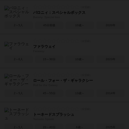
バロニィ：スペシャルボックス
Barony: Special box
2～5人
45分前後
10歳～
2020年
ファラウェイ
Faraway
2～6人
15～30分
10歳～
2023年
ロール・フォー・ザ・ギャラクシー
Roll for the Galaxy
2～5人
45～55分
13歳～
2014年
トーネードスプラッシュ
Tornado Splash
2～5人
20～40分
6歳～
2025年