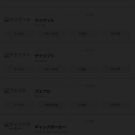
スコヴィル
Scoville
2～6人
60～90分
13歳～
2014年
デクリプト
Decrypto
3～8人
15～45分
12歳～
2017年
プエブロ
Pueblo
2～4人
60分前後
10歳～
2002年
ギャングポーカー
Gang Poker / The Gang