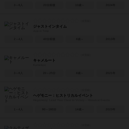
3～6人
20分前後
10歳～
2024年
ジャストインタイム
Just in Time
2～4人
40分前後
8歳～
2013年
キャメルート
Kameloot
3～6人
20～25分
8歳～
2021年
ヘゲモニー：ヒストリカルイベント
Hegemony: Lead Your Class to Victory – Historical Events
1～4人
90～180分
14歳～
2023年