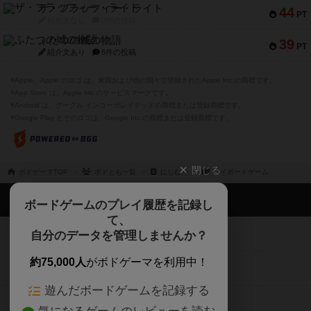
ザ・フラッフィー・ライト
44
PT
紹介文なし
0件の投稿
ふたつの城の物語
39
PT
紹介文あり
6件の投稿
※Apple、Apple のロゴ は、米国および他の国々で登録されたApple Inc.の商標です。
※App Store は、Apple Inc.のサービスマークです。
※Android は、グーグル インコーポレイテッドの商標または登録商標です。
※Google Play とそのロゴは、Google Inc.の商標または登録商標です。
閉じる
ボドゲーマTOP
ボドとも一覧
にしむー
マイボードゲーム
ボドゲーマTOP
ボードゲームのプレイ履歴を記録し
て、
ボードゲームを検索する
自分のデータを管理しませんか？
約75,000人
がボドゲーマを利用中！
ボードゲームの新着レビュー
遊んだボードゲームを記録する
ボードゲーム会情報