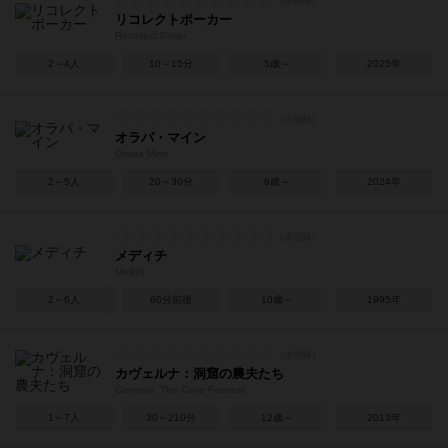
リコレクトポーカー
Recollect Poker
2～4人
10～15分
5歳～
2025年
オラパ・マイン
Orapa Mine
2～5人
20～30分
8歳～
2024年
メディチ
Medici
2～6人
60分前後
10歳～
1995年
カヴェルナ：洞窟の農夫たち
Caverna: The Cave Farmers
1～7人
30～210分
12歳～
2013年