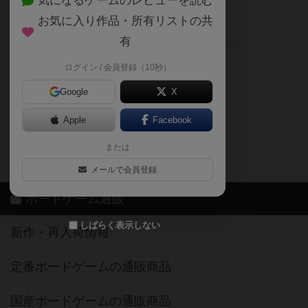
気になるゲームのレビューを読む
お気に入り作品・所有リストの共
メカニクス特集
有
掲示板・トピックス
ログイン / 会員登録（10秒）
Google
X
ボドとも・会員一覧
Apple
Facebook
ボードゲーム業界コラム
または
ボドゲーマご利用案内
メールで会員登録
ボードゲーム通販
しばらく表示しない
新作・再入荷情報
定番ボードゲームの通販商品
国産ボードゲームの通販商品