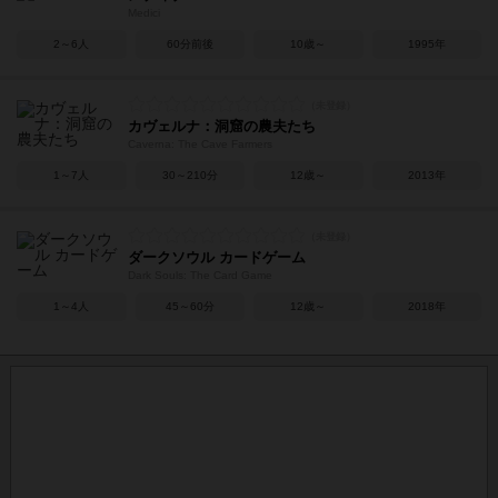
Medici
2～6人
60分前後
10歳～
1995年
カヴェルナ：洞窟の農夫たち
Caverna: The Cave Farmers
1～7人
30～210分
12歳～
2013年
ダークソウル カードゲーム
Dark Souls: The Card Game
1～4人
45～60分
12歳～
2018年