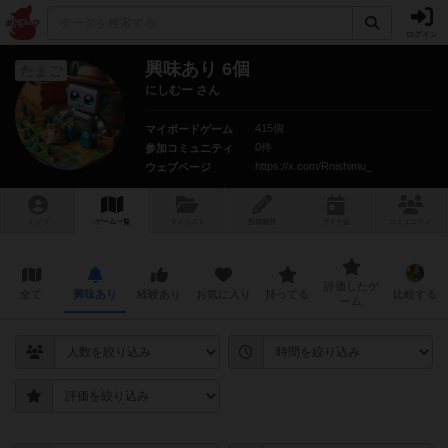
ログイン
興味あり 6個
たまご
にしむー さん
415個
マイボードゲーム
0件
参加コミュニティ
https://x.com/Rnishimu_
ウェブページ
トップ
ゲーム一覧
マイリスト
投稿履歴
ボ
ドゲ
会
コミュニティ
評価したゲ
全て
興味あり
経験あり
お気に入り
持ってる
比較する
ーム