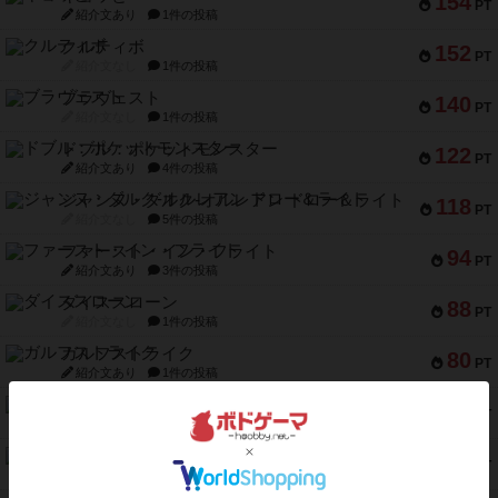
154
PT
紹介文あり
1件の投稿
クルティボ
152
PT
紹介文なし
1件の投稿
ブラヴェスト
140
PT
紹介文なし
1件の投稿
ドブル：ポケットモンスター
122
PT
紹介文あり
4件の投稿
ジャンヌ・ダルク-オルレアン ドロー＆ライト
118
PT
紹介文なし
5件の投稿
ファースト・イン・フライト
94
PT
紹介文あり
3件の投稿
ダイススローン
88
PT
紹介文なし
1件の投稿
ガルフストライク
80
PT
紹介文あり
1件の投稿
モズビ－ズ・レイダ－ズ
79
PT
紹介文あり
1件の投稿
リー対グラント
77
PT
紹介文あり
1件の投稿