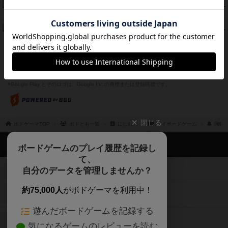
ブレーキング・アウェイ
75
PT
紹介文あり
4件の投稿
ザ・フラッド
71
PT
紹介文なし
1件の投稿
※Apple、Apple のロゴ は、米国および他の国々で登録されたApple Inc.の商標です。
※App Store は、Apple Inc.のサービスマークです。
※Android は、グーグル インコーポレイテッドの商標または登録商標です。
※Google Play とそのロゴは、Google Inc.の商標または登録商標です。
閉じる
ボドゲーマTOP
ボドとも一覧
にしむー
マイボードゲーム
興味
ボドゲーマTOP
ボードゲームのプレイ履歴を記録し
て、
ボードゲームを検索する
自分のデータを管理しませんか？
約75,000人
がボドゲーマを利用中！
ボードゲームの新着レビュー
遊んだボードゲームを記録する
ボードゲーム会情報
気になるゲームのレビューを読む