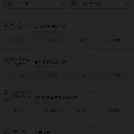
キングスジレンマ
The King's Dilemma
2～5人
30分前後
14歳～
2019年
キングダムビルダー
Kingdom Builder
2～4人
45分前後
8歳～
2011年
キングダムクロッシング
Kingdom Crossing
1～4人
45～90分
14歳～
2025年
メディチ