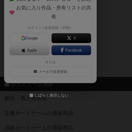
お気に入り作品・所有リストの共
メカニクス特集
有
掲示板・トピックス
ログイン / 会員登録（10秒）
Google
X
ボドとも・会員一覧
Apple
Facebook
ボードゲーム業界コラム
または
ボドゲーマご利用案内
メールで会員登録
ボードゲーム通販
しばらく表示しない
新作・再入荷情報
定番ボードゲームの通販商品
国産ボードゲームの通販商品